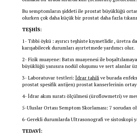
Bu semptomların şiddeti ile prostat büyüklüğü orta
olurken çok daha küçük bir prostat daha fazla tıkan
TEŞHİS:
1- Tıbbi öykü : ayırıcı teşhiste kıymetlidir , üretra
karışabilecek durumları ayırtetmede yardımcı olur.
2- Fizik muayene: Batın muayenesi ile boşaltılamaya
büyüklüğü yanısıra nodül oluşumu ve sert alanlar üze
3- Laboratuvar testleri:
İdrar tahili
ve burada enfek
prostat spesifik antijen) prostat kanserlerinin ortay
4- İdrar akım suratı ölçülmesi (üroflowmetri) ve mes
5-Uluslar Ortası Semptom Skorlaması: 7 sorudan oluşa
6-Gerekli durumlarda Ultrasonografi ve sistoskopi ya
TEDAVİ: