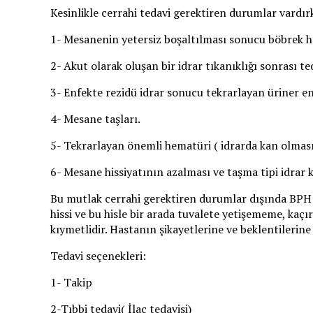
Kesinlikle cerrahi tedavi gerektiren durumlar vardırk
1- Mesanenin yetersiz boşaltılması sonucu böbrek h
2- Akut olarak oluşan bir idrar tıkanıklığı sonrası t
3- Enfekte rezidü idrar sonucu tekrarlayan üriner en
4- Mesane taşları.
5- Tekrarlayan önemli hematüri ( idrarda kan olması
6- Mesane hissiyatının azalması ve taşma tipi idrar 
Bu mutlak cerrahi gerektiren durumlar dışında BPH d
hissi ve bu hisle bir arada tuvalete yetişememe, kaçı
kıymetlidir. Hastanın şikayetlerine ve beklentilerine 
Tedavi seçenekleri:
1- Takip
2-Tıbbi tedavi( İlaç tedavisi)