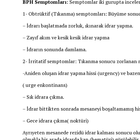
BPH Semptomları:
Semptomlar iki gurupta incelen
1- Obtrüktif (Tıkanma) semptomları: Büyüme sonuc
– İdrarı başlatmada zorluk, ıkınarak idrar yapma.
– Zayıf akım ve kesik kesik idrar yapma
– İdrarın sonunda damlama.
2- İrritatif semptomlar: Tıkanma sonucu zorlanan m
-Aniden oluşan idrar yapma hissi (urgency) ve baze
( urge enkontinans)
– Sık idrara çıkma.
– İdrar bittikten sonrada mesaneyi boşaltamamış his
– Gece idrara çıkma( noktüri)
Ayrıyeten mesanede rezidü idrar kalması sonucu oluş
olmakla bir arada idrarda kan (hematüri) görülebilir.