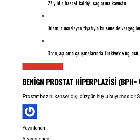
27 yıldır hasret kaldığı saçlarına kavuştu
Ihlamur ucuzlayan fiyatıyla bu sene de vazgeçil
Ordu, aşılama çalışmalarında Türkiye’de üçüncü 
Tüm Makaleler
BENİGN PROSTAT HİPERPLAZİSİ (BPH=
Prostat bezini kanser dışı düzgün huylu büyümesidir.
Yayınlanan
5 sene önce