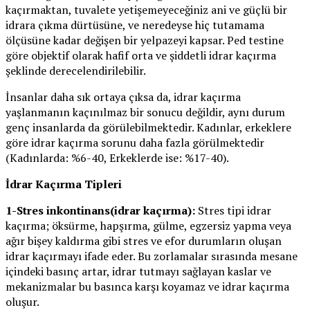
kaçırmaktan, tuvalete yetişemeyeceğiniz ani ve güçlü bir
idrara çıkma dürtüsüne, ve neredeyse hiç tutamama
ölçüsüne kadar değişen bir yelpazeyi kapsar. Ped testine
göre objektif olarak hafif orta ve şiddetli idrar kaçırma
şeklinde derecelendirilebilir.
İnsanlar daha sık ortaya çıksa da, idrar kaçırma
yaşlanmanın kaçınılmaz bir sonucu değildir, aynı durum
genç insanlarda da görülebilmektedir. Kadınlar, erkeklere
göre idrar kaçırma sorunu daha fazla görülmektedir
(Kadınlarda: %6-40, Erkeklerde ise: %17-40).
İdrar Kaçırma Tipleri
1-Stres inkontinans(idrar kaçırma):
Stres tipi idrar
kaçırma; öksürme, hapşırma, gülme, egzersiz yapma veya
ağır bişey kaldırma gibi stres ve efor durumların oluşan
idrar kaçırmayı ifade eder. Bu zorlamalar sırasında mesane
içindeki basınç artar, idrar tutmayı sağlayan kaslar ve
mekanizmalar bu basınca karşı koyamaz ve idrar kaçırma
oluşur.