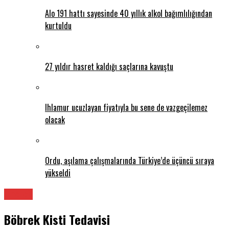
Alo 191 hattı sayesinde 40 yıllık alkol bağımlılığından
kurtuldu
27 yıldır hasret kaldığı saçlarına kavuştu
Ihlamur ucuzlayan fiyatıyla bu sene de vazgeçilemez
olacak
Ordu, aşılama çalışmalarında Türkiye’de üçüncü sıraya
yükseldi
Üroloji
Böbrek Kisti Tedavisi