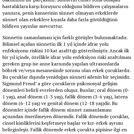
hastalıklara karşı koruyucu olduğunu bildiren çalışmaların
yanısıra, penis kanserinin sünnet olmayan erkeklerde
sünnet olan erkeklere kıyasla daha fazla görüldüğünü
bildiren yayınlar mevcuttur.
Sünnetin zamanlaması için farklı görüşler bulunmaktadır.
Bilimsel açıdan sünnetin ilk 1 yıl içinde idrar yolu
enfeksiyonu riskini 10 kat azalttığı gösterilmiştir. Ancak ilk
bir yıl içinde, özellikle idrar yolu enfeksiyon riski azaltılması
gereken grup ise anne karnında yapılan ultrasonlarda
böbrek ve/veya mesanesinde sorunu olan erkek çocuklardır.
Bu çocuklar dışında yenidoğan sünneti ailenin bir seçimidir.
Sigmund Freud’ a göre çocukların psikososyal gelişim
dönemleri belirli evrelerden oluşur. Bunlar; oral dönem (0-
1 yaş), anal dönem (1-3 yaş), fallik dönem (3-6 yaş), latens
dönem (6-12 yaş) ve genital dönem (12-18 yaş)dir. Bu
dönemler içinde fallik dönem sünnet zamanlaması
açısından önerilmeyen dönemdir. Fallik dönemde çocuklar,
cinsel kimliklerini keşfetmeye başlar ve kız-erkek ayrımı
belirginleşir. Fallik dönemde erkek çocukta pipisine ilgi en