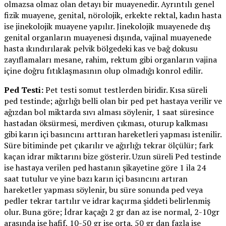
olmazsa olmaz olan detayı bir muayenedir. Ayrıntılı genel
fizik muayene, genital, nörolojik, erkekte rektal, kadın hasta
ise jinekolojik muayene yapılır. Jinekolojik muayenede dış
genital organların muayenesi dışında, vajinal muayenede
hasta ıkındırılarak pelvik bölgedeki kas ve bağ dokusu
zayıflamaları mesane, rahim, rektum gibi organların vajina
içine doğru fıtıklaşmasının olup olmadığı konrol edilir.
Ped Testi:
Pet testi somut testlerden biridir. Kısa süreli
ped testinde; ağırlığı belli olan bir ped pet hastaya verilir ve
ağızdan bol miktarda sıvı alması söylenir, 1 saat süresince
hastadan öksürmesi, merdiven çıkması, oturup kalkması
gibi karın içi basıncını arttıran hareketleri yapması istenilir.
Süre bitiminde pet çıkarılır ve ağırlığı tekrar ölçülür; fark
kaçan idrar miktarını bize gösterir. Uzun süreli Ped testinde
ise hastaya verilen ped hastanın şikayetine göre 1 ila 24
saat tutulur ve yine bazı karın içi basıncını artıran
hareketler yapması söylenir, bu süre sonunda ped veya
pedler tekrar tartılır ve idrar kaçırma şiddeti belirlenmiş
olur. Buna göre; İdrar kaçağı 2 gr dan az ise normal, 2-10gr
arasında ise hafif, 10-50 gr ise orta, 50 gr dan fazla ise