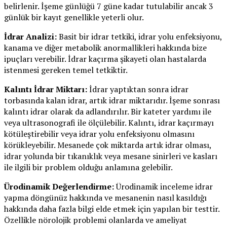
belirlenir. İşeme günlüğü 7 güne kadar tutulabilir ancak 3
günlük bir kayıt genellikle yeterli olur.
İdrar Analizi:
Basit bir idrar tetkiki, idrar yolu enfeksiyonu,
kanama ve diğer metabolik anormallikleri hakkında bize
ipuçları verebilir. İdrar kaçırma şikayeti olan hastalarda
istenmesi gereken temel tetkiktir.
Kalıntı İdrar Miktarı:
İdrar yaptıktan sonra idrar
torbasında kalan idrar, artık idrar miktarıdır. İşeme sonrası
kalıntı idrar olarak da adlandırılır. Bir kateter yardımı ile
veya ultrasonografi ile ölçülebilir. Kalıntı, idrar kaçırmayı
kötüleştirebilir veya idrar yolu enfeksiyonu olmasını
körükleyebilir. Mesanede çok miktarda artık idrar olması,
idrar yolunda bir tıkanıklık veya mesane sinirleri ve kasları
ile ilgili bir problem olduğu anlamına gelebilir.
Ürodinamik Değerlendirme:
Ürodinamik inceleme idrar
yapma döngünüz hakkında ve mesanenin nasıl kasıldığı
hakkında daha fazla bilgi elde etmek için yapılan bir testtir.
Özellikle nörolojik problemi olanlarda ve ameliyat