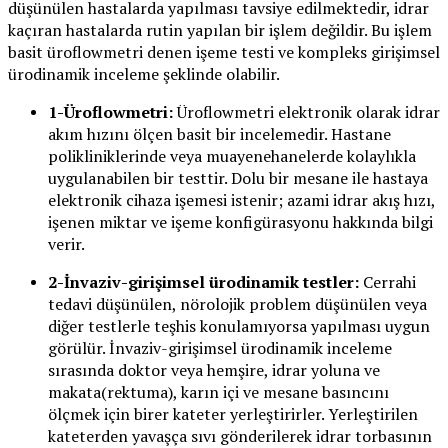
düşünülen hastalarda yapılması tavsiye edilmektedir, idrar
kaçıran hastalarda rutin yapılan bir işlem değildir. Bu işlem
basit üroflowmetri denen işeme testi ve kompleks girişimsel
ürodinamik inceleme şeklinde olabilir.
1-Üroflowmetri:
Üroflowmetri elektronik olarak idrar
akım hızını ölçen basit bir incelemedir. Hastane
polikliniklerinde veya muayenehanelerde kolaylıkla
uygulanabilen bir testtir. Dolu bir mesane ile hastaya
elektronik cihaza işemesi istenir; azami idrar akış hızı,
işenen miktar ve işeme konfigürasyonu hakkında bilgi
verir.
2-İnvaziv-girişimsel ürodinamik testler:
Cerrahi
tedavi düşünülen, nörolojik problem düşünülen veya
diğer testlerle teşhis konulamıyorsa yapılması uygun
görülür. İnvaziv-girişimsel ürodinamik inceleme
sırasında doktor veya hemşire, idrar yoluna ve
makata(rektuma), karın içi ve mesane basıncını
ölçmek için birer kateter yerleştirirler. Yerleştirilen
kateterden yavaşça sıvı gönderilerek idrar torbasının