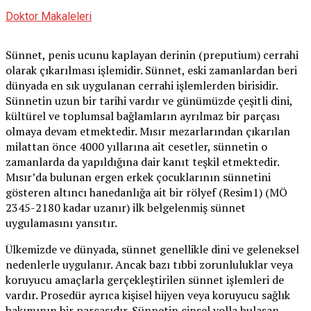
Doktor Makaleleri
Sünnet, penis ucunu kaplayan derinin (preputium) cerrahi
olarak çıkarılması işlemidir. Sünnet, eski zamanlardan beri
dünyada en sık uygulanan cerrahi işlemlerden birisidir.
Sünnetin uzun bir tarihi vardır ve günümüzde çeşitli dini,
kültürel ve toplumsal bağlamların ayrılmaz bir parçası
olmaya devam etmektedir. Mısır mezarlarından çıkarılan
milattan önce 4000 yıllarına ait cesetler, sünnetin o
zamanlarda da yapıldığına dair kanıt teşkil etmektedir.
Mısır’da bulunan ergen erkek çocuklarının sünnetini
gösteren altıncı hanedanlığa ait bir rölyef (Resim1) (MÖ
2345-2180 kadar uzanır) ilk belgelenmiş sünnet
uygulamasını yansıtır.
Ülkemizde ve dünyada, sünnet genellikle dini ve geleneksel
nedenlerle uygulanır. Ancak bazı tıbbi zorunluluklar veya
koruyucu amaçlarla gerçekleştirilen sünnet işlemleri de
vardır. Prosedür ayrıca kişisel hijyen veya koruyucu sağlık
bakımının bir parçasıdır. Sünnetin cinsel yolla bulaşan