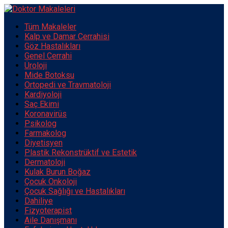
Tüm Makaleler
Kalp ve Damar Cerrahisi
Göz Hastalıkları
Genel Cerrahi
Üroloji
Mide Botoksu
Ortopedi ve Travmatoloji
Kardiyoloji
Saç Ekimi
Koronavirüs
Psikolog
Farmakolog
Diyetisyen
Plastik Rekonstrüktif ve Estetik
Dermatoloji
Kulak Burun Boğaz
Çocuk Onkoloji
Çocuk Sağlığı ve Hastalıkları
Dahiliye
Fizyoterapist
Aile Danışmanı