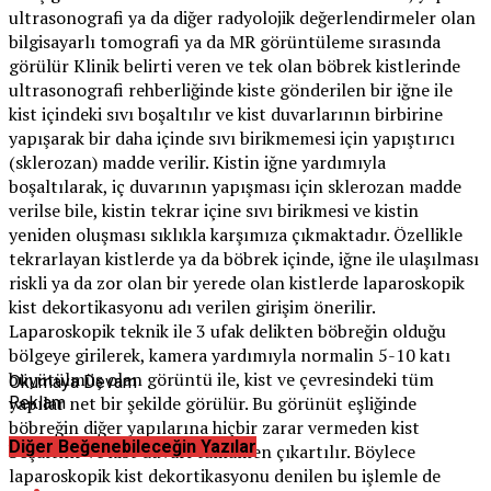
ultrasonografi ya da diğer radyolojik değerlendirmeler olan
bilgisayarlı tomografi ya da MR görüntüleme sırasında
görülür Klinik belirti veren ve tek olan böbrek kistlerinde
ultrasonografi rehberliğinde kiste gönderilen bir iğne ile
kist içindeki sıvı boşaltılır ve kist duvarlarının birbirine
yapışarak bir daha içinde sıvı birikmemesi için yapıştırıcı
(sklerozan) madde verilir. Kistin iğne yardımıyla
boşaltılarak, iç duvarının yapışması için sklerozan madde
verilse bile, kistin tekrar içine sıvı birikmesi ve kistin
yeniden oluşması sıklıkla karşımıza çıkmaktadır. Özellikle
tekrarlayan kistlerde ya da böbrek içinde, iğne ile ulaşılması
riskli ya da zor olan bir yerede olan kistlerde laparoskopik
kist dekortikasyonu adı verilen girişim önerilir.
Laparoskopik teknik ile 3 ufak delikten böbreğin olduğu
bölgeye girilerek, kamera yardımıyla normalin 5-10 katı
büyütülmüş olan görüntü ile, kist ve çevresindeki tüm
Okumaya Devam
yapılar net bir şekilde görülür. Bu görünüt eşliğinde
Reklam
böbreğin diğer yapılarına hiçbir zarar vermeden kist
Diğer Beğenebileceğin Yazılar
boşaltılır ve kist duvarı tamamen çıkartılır. Böylece
laparoskopik kist dekortikasyonu denilen bu işlemle de