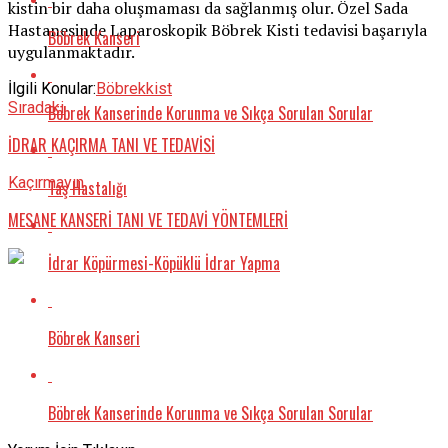
kistin bir daha oluşmaması da sağlanmış olur. Özel Sada
Hastanesinde Laparoskopik Böbrek Kisti tedavisi başarıyla
Böbrek Kanseri
uygulanmaktadır.
İlgili Konular:
Böbrek
kist
Sıradaki
Böbrek Kanserinde Korunma ve Sıkça Sorulan Sorular
İDRAR KAÇIRMA TANI VE TEDAVİSİ
Kaçırmayın
Taş Hastalığı
MESANE KANSERİ TANI VE TEDAVİ YÖNTEMLERİ
İdrar Köpürmesi-Köpüklü İdrar Yapma
Böbrek Kanseri
Böbrek Kanserinde Korunma ve Sıkça Sorulan Sorular