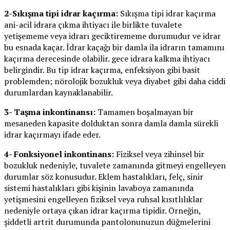
2-Sıkışma tipi idrar kaçırma:
Sıkışma tipi idrar kaçırma
ani-acil idrara çıkma ihtiyacı ile birlikte tuvalete
yetişememe veya idrarı geciktirememe durumudur ve idrar
bu esnada kaçar. İdrar kaçağı bir damla ila idrarın tamamını
kaçırma derecesinde olabilir. gece idrara kalkma ihtiyacı
belirgindir. Bu tip idrar kaçırma, enfeksiyon gibi basit
problemden; nörolojik bozukluk veya diyabet gibi daha ciddi
durumlardan kaynaklanabilir.
3- Taşma inkontinansı:
Tamamen boşalmayan bir
mesaneden kapasite dolduktan sonra damla damla sürekli
idrar kaçırmayı ifade eder.
4- Fonksiyonel inkontinans:
Fiziksel veya zihinsel bir
bozukluk nedeniyle, tuvalete zamanında gitmeyi engelleyen
durumlar söz konusudur. Eklem hastalıkları, felç, sinir
sistemi hastalıkları gibi kişinin lavaboya zamanında
yetişmesini engelleyen fiziksel veya ruhsal kısıtlılıklar
nedeniyle ortaya çıkan idrar kaçırma tipidir. Örneğin,
şiddetli artrit durumunda pantolonunuzun düğmelerini