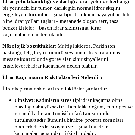
İdrar yolu tıkanıklığı ve darlığı:
İdrar yolunun herhangi
bir yerindeki bir tümör, darlık gibi normal idrar akışını
engelleyen durumlar taşma tipi idrar kaçırmaya yol açabilir.
Yine idrar yolları taşları – mesanede oluşan sert, taşa
benzer kitleler – bazen idrar sızıntısına, idrar
kaçırmalarına neden olabilir.
Nörolojik bozukluklar:
Multipl skleroz, Parkinson
hastalığı, felç, beyin tümörü veya omurilik yaralanması,
mesane kontrolünde görev alan sinir sinyallerini
engelleyerek idrar kaçırmaya neden olabilir.
İdrar Kaçırmanın Risk Faktörleri Nelerdir?
İdrar kaçırma riskini artıran faktörler şunlardır:
Cinsiyet:
Kadınların stres tipi idrar kaçırma olma
olasılığı daha yüksektir. Hamilelik, doğum, menopoz ve
normal kadın anatomisi bu farktan sorumlu
tutulmaktadır. Bununla birlikte, prostat sorunları
olan erkeklerde, sıkışma ve taşma tipi idrar
kaçırmaları açısından riski altındadır.