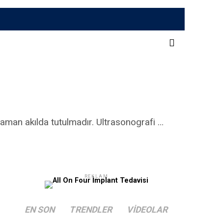
 zaman akılda tutulmadır. Ultrasonografi …
REKLAM
EN SON
TRENDLER
VIDEOLAR