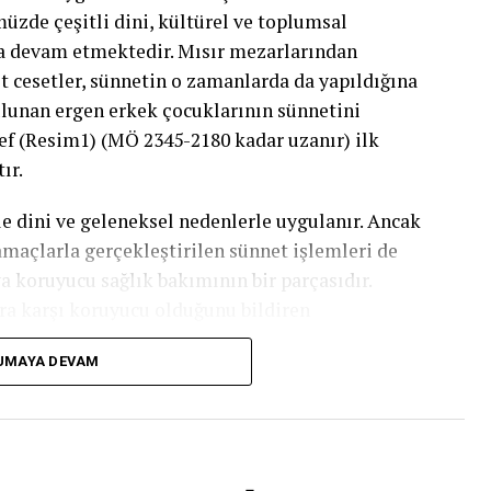
̈zde çeşitli dini, kültürel ve toplumsal
aya devam etmektedir. Mısır mezarlarından
it cesetler, sünnetin o zamanlarda da yapıldığına
ulunan ergen erkek çocuklarının sünnetini
lyef (Resim1) (MÖ 2345-2180 kadar uzanır) ilk
ır.
e dini ve geleneksel nedenlerle uygulanır. Ancak
amaçlarla gerçekleştirilen sünnet işlemleri de
ya koruyucu sağlık bakımının bir parçasıdır.
ara karşı koruyucu olduğunu bildiren
n sünnet olmayan erkeklerde sünnet olan
UMAYA DEVAM
ü bildiren yayınlar mevcuttur.
ler bulunmaktadır. Bilimsel açıdan sünnetin ilk
i 10 kat azalttığı gösterilmiştir. Ancak ilk bir yıl
riski azaltılması gereken grup ise anne karnında