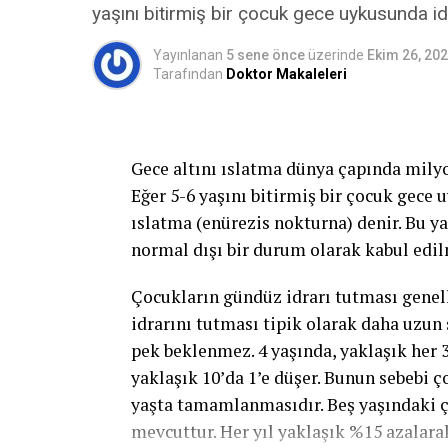
olabilir. gece idrara kalkma ihtiyacı bel
yaşını bitirmiş bir çocuk gece uykusunda id
basit problemden; nörolojik bozukluk v
Yayınlanan
5 sene önce
üzerinde
Ekim 26, 20
kaynaklanabilir.
Tarafından
Doktor Makaleleri
3- Taşma inkontinansı:
Tamamen boşa
sonra damla damla sürekli idrar kaçırma
Gece altını ıslatma dünya çapında milyo
4- Fonksiyonel inkontinans:
Fiziksel
Eğer 5-6 yaşını bitirmiş bir çocuk gece 
zamanında gitmeyi engelleyen durumlar s
ıslatma (enürezis nokturna) denir. Bu ya
sistemi hastalıkları gibi kişinin lavab
normal dışı bir durum olarak kabul edi
veya ruhsal kısıtlılıklar nedeniyle ortay
artrit durumunda pantolonunuzun düğme
Çocukların gündüz idrarı tutması genell
fonksiyonel problemler vardır.
idrarını tutması tipik olarak daha uzun 
pek beklenmez. 4 yaşında, yaklaşık her 3 
5-Karışık tipte idrar kaçırma:
Birden
yaklaşık 10’da 1’e düşer. Bunun sebebi ç
karışık tipte idrar kaçırma terimi kull
yaşta tamamlanmasıdır. Beş yaşındaki ç
stres idrar kaçırmanın birlikte olduğu b
mevcuttur. Her yıl yaklaşık %15 azalara
olabilir.