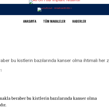
ANASAYFA
TÜM MAKALELER
HABERLER
raber bu kistlerin bazılarında kanser olma ihtimali her
21
lmakla beraber bu kistlerin bazılarında kanser olma
dır.