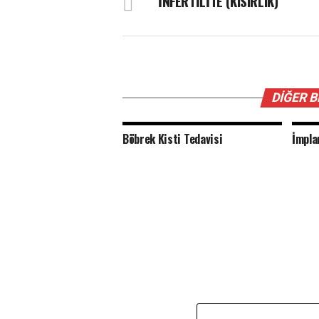
İNFERTİLİTE (KISIRLIK)
DIĞER 
Böbrek Kisti Tedavisi
İmpla