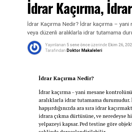
İdrar Kaçırma, İdra
yapılan ultrasonlarda böbrek ve/veya m
çocuklar dışında yenidoğan sünneti aile
çocukların psikososyal gelişim dönemler
İdrar Kaçırma Nedir? İdrar kaçırma – yani
(0-1 yaş), anal dönem (1-3 yaş), fallik d
veya düzenli aralıklarla idrar tutamama d
dönem (12-18 yaş)dir. Bu dönemler iç
önerilmeyen dönemdir. Fallik dönemde c
Yayınlanan
5 sene önce
üzerinde
Ekim 26, 20
Tarafından
Doktor Makaleleri
ve kız-erkek ayrımı belirginleşir. Falli
düzeydedir. Bu dönemde yapılan sünne
endişesine yol açabileceği ve psikosek
olabileceği düşünülmektedir. Ancak bu 
İdrar Kaçırma Nedir?
oturtulamamış olup aksini söyleyen yay
İdrar kaçırma – yani mesane kontrolünü
Sünnet her ne nedenle (dini,geleneksel, 
aralıklarla idrar tutamama durumudur. 
anestezi) yapılıyor olursa olsun, sünne
hapşırdığınızda ara sıra idrar kaçırmakt
Ameliyathane şartlarında sterilizasyon
idrara çıkma dürtüsüne, ve neredeyse h
yapılması gerekmektedir.
yelpazeyi kapsar. Ped testine göre objekt
şeklinde derecelendirilebilir.