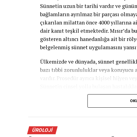
Sünnetin uzun bir tarihi vardır ve günümu
bağlamların ayrılmaz bir parçası olm
çıkarılan milattan önce 4000 yıllarına a
dair kanıt teşkil etmektedir. Mısır’da b
gösteren altıncı hanedanlığa ait bir rö
belgelenmiş sünnet uygulamasını yansıt
Ülkemizde ve dünyada, sünnet genellikl
bazı tıbbi zorunluluklar veya koruyucu 
vardır. Prosedür ayrıca kişisel hijyen ve
Sünnetin cinsel yolla bulaşan hastalıkl
çalışmaların yanısıra, penis kanserini
OK
erkeklere kıyasla daha fazla görüldüğün
Sünnetin zamanlaması için farklı görüş
1 yıl içinde idrar yolu enfeksiyonu riskin
ÜROLOJI
içinde, özellikle idrar yolu enfeksiyon 