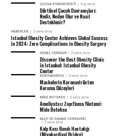
ÇOCUK PSIKIYATRISTI
9 ay önce
Dürtüsel Çocuk Davranışları:
Nedir, Neden Olur ve Nasıl
Desteklenir?
HABERLER
2 sene önce
Istanbul Obesity Center Achieves Global Success
in 2024: Zero Complications in Obesity Surgery
GENEL CERRAHI
2 sene önce
Discover the Best Obesity Clinic
in Istanbul: Istanbul Obesity
Center
KORONAVIRÜS
5 sene önce
Maskelerin Koronavirüsten
Koruma Düzeyleri
MIDE BOTOKSU
5 sene önce
Ameliyatsız Zayıflama Yöntemi:
Mide Botoksu
KALP VE DAMAR CERRAHISI
5 sene önce
Kalp Kası Bandı Hastalığı
(Miyokardiyal Bridge)