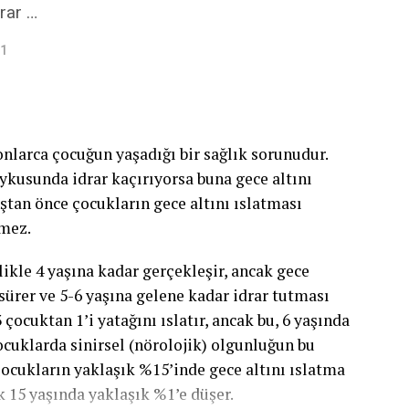
irgindir. Bu tip idrar kaçırma, enfeksiyon gibi
rar …
eya diyabet gibi daha ciddi durumlardan
21
lmayan bir mesaneden kapasite dolduktan
yı ifade eder.
nlarca çocuğun yaşadığı bir sağlık sorunudur.
 veya zihinsel bir bozukluk nedeniyle, tuvalete
uykusunda idrar kaçırıyorsa buna gece altını
öz konusudur. Eklem hastalıkları, felç, sinir
ştan önce çocukların gece altını ıslatması
oya zamanında yetişmesini engelleyen fiziksel
lmez.
a çıkan idrar kaçırma tipidir. Örneğin, şiddetli
lerini yeterince hızlı açamamak gibi
ikle 4 yaşına kadar gerçekleşir, ancak gece
sürer ve 5-6 yaşına gelene kadar idrar tutması
çocuktan 1’i yatağını ıslatır, ancak bu, 6 yaşında
 fazla idrar kaçırma tipi birlikte ise karma veya
ocuklarda sinirsel (nörolojik) olgunluğun bu
anılmaktadır. Tipik olarak hem sıkışma hem de
ocukların yaklaşık %15’inde gece altını ıslatma
ir durum; karışık tipte bir idrar kaçırmaya örnek
k 15 yaşında yaklaşık %1’e düşer.