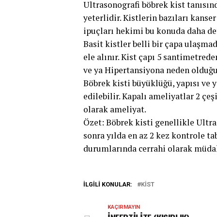
Ultrasonografi böbrek kist tanısın
yeterlidir. Kistlerin bazıları kanse
ipuçları hekimi bu konuda daha de
Basit kistler belli bir çapa ulaşma
ele alınır. Kist çapı 5 santimetre
ve ya Hipertansiyona neden olduğu
Böbrek kisti büyüklüğü, yapısı ve y
edilebilir. Kapalı ameliyatlar 2 çeş
olarak ameliyat.
Özet: Böbrek kisti genellikle Ultr
sonra yılda en az 2 kez kontrole t
durumlarında cerrahi olarak müdah
İLGILI KONULAR:
KIST
KAÇIRMAYIN