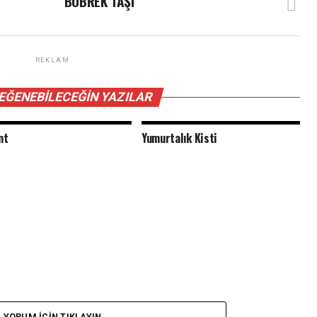
BÖBREK TAŞI
REKLAM
BEĞENEBILECEĞIN YAZILAR
nt
Yumurtalık Kisti
YORUM İÇIN TIKLAYIN