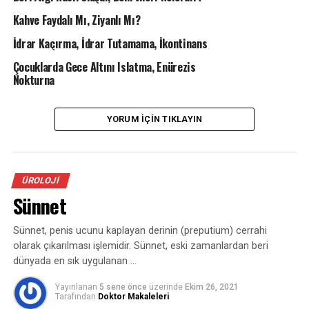
Kahve Faydalı Mı, Ziyanlı Mı?
• İdrarda kanama; Bazen gözle görülebilecek kadar
İdrar Kaçırma, İdrar Tutamama, İkontinans
olurken bazen de sadece mikroskobik incelemede
görülür.
Çocuklarda Gece Altını Islatma, Enürezis
Nokturna
• Bulantı ve kusma; Taşın yaptığı ağrıya bağlı gelişen
mide-bağırsak sistemindeki hareket azalmasına bağlı
YORUM İÇIN TIKLAYIN
olarak gelişir.
• İdrar yapmada zorluk görülebilir.
ÜROLOJI
Günümüzde üriner sistemi tehdit eden taştan
Sünnet
kurtulmayı sağlamak ve hastanın en kısa zamanda
günlük hayata dönmesini sağlamak adına minimal
Sünnet, penis ucunu kaplayan derinin (preputium) cerrahi
invaziv tekniklerin gelişmesi sonucu klasik açık cerrahi,
olarak çıkarılması işlemidir. Sünnet, eski zamanlardan beri
en az başvurulan ve en az tercih edilen metot olarak
dünyada en sık uygulanan …
kalmıştır. Perkütan nefrolitotomi ve Üreterolitotripsi,
minimal invaziv teknikler arasında yer alan girişimlerdir.
Yayınlanan
5 sene önce
üzerinde
Ekim 26, 2021
Tarafından
Doktor Makaleleri