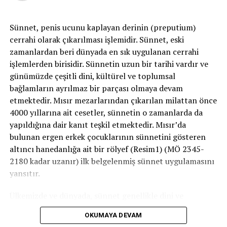
-Perkütan nefrolitotomi (PCNL)
Endoskopik böbrek taşı ameliyatında sırt bölgesinde
Sünnet, penis ucunu kaplayan derinin (preputium)
böbrek hizasına 0,5 – 1 cm boyutunda bir kesi yapılır.
cerrahi olarak çıkarılması işlemidir. Sünnet, eski
Röntgen kontrolü altında böbreğe iki ucu açık ince bir
zamanlardan beri dünyada en sık uygulanan cerrahi
tüp yerleştirilir. Bu tüpten yerleştirilen optik cihaz
işlemlerden birisidir. Sünnetin uzun bir tarihi vardır ve
yardımıyla taş video sistemi ile monitörde görülür ve
günümüzde çeşitli dini, kültürel ve toplumsal
özel aletler yardımıyla çıkartılır. Perkütan ameliyatının
bağlamların ayrılmaz bir parçası olmaya devam
en önemli üstünlüğü vücut dokularının normal
etmektedir. Mısır mezarlarından çıkarılan milattan önce
yapısının korunmasıdır. Bunun sonucunda iyileşme
4000 yıllarına ait cesetler, sünnetin o zamanlarda da
süreci hızlı olup, hastalar ameliyat sonrası dönemi açık
yapıldığına dair kanıt teşkil etmektedir. Mısır’da
ameliyata göre çok daha rahat geçirmektedir. Genellikle
bulunan ergen erkek çocuklarının sünnetini gösteren
2 – 3 günde taburcu edilerek günlük aktivitelerine hızla
altıncı hanedanlığa ait bir rölyef (Resim1) (MÖ 2345-
kavuşurlar.
2180 kadar uzanır) ilk belgelenmiş sünnet uygulamasını
yansıtır.
-Üreterolitotripsi nasıl uygulanır?
Ülkemizde ve dünyada, sünnet genellikle dini ve
Üreter tasları üreterorenoskopi (URS) ile müdahale
geleneksel nedenlerle uygulanır. Ancak bazı tıbbi
edilerek temizlenebilir. URS’ de herhangi bir kesi
OKUMAYA DEVAM
zorunluluklar veya koruyucu amaçlarla gerçekleştirilen