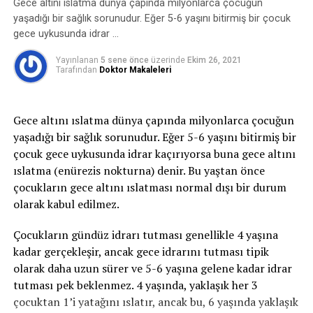
oluşan idrar kaçırmayı ifade eder. Bu zorlamalar
Gece altını ıslatma dünya çapında milyonlarca çocuğun
sırasında mesane içindeki basınç artar, idrar tutmayı
yaşadığı bir sağlık sorunudur. Eğer 5-6 yaşını bitirmiş bir çocuk
sağlayan kaslar ve mekanizmalar bu basınca karşı
gece uykusunda idrar …
koyamaz ve idrar kaçırma oluşur.
Yayınlanan
5 sene önce
üzerinde
Ekim 26, 2021
Tarafından
Doktor Makaleleri
2-Sıkışma tipi idrar kaçırma:
Sıkışma tipi idrar
kaçırma ani-acil idrara çıkma ihtiyacı ile birlikte tuvalete
yetişememe veya idrarı geciktirememe durumudur ve
Gece altını ıslatma dünya çapında milyonlarca çocuğun
idrar bu esnada kaçar. İdrar kaçağı bir damla ila idrarın
yaşadığı bir sağlık sorunudur. Eğer 5-6 yaşını bitirmiş bir
tamamını kaçırma derecesinde olabilir. gece idrara
çocuk gece uykusunda idrar kaçırıyorsa buna gece altını
kalkma ihtiyacı belirgindir. Bu tip idrar kaçırma,
ıslatma (enürezis nokturna) denir. Bu yaştan önce
enfeksiyon gibi basit problemden; nörolojik bozukluk
çocukların gece altını ıslatması normal dışı bir durum
veya diyabet gibi daha ciddi durumlardan
olarak kabul edilmez.
kaynaklanabilir.
Çocukların gündüz idrarı tutması genellikle 4 yaşına
3- Taşma inkontinansı:
Tamamen boşalmayan bir
kadar gerçekleşir, ancak gece idrarını tutması tipik
mesaneden kapasite dolduktan sonra damla damla
olarak daha uzun sürer ve 5-6 yaşına gelene kadar idrar
sürekli idrar kaçırmayı ifade eder.
tutması pek beklenmez. 4 yaşında, yaklaşık her 3
çocuktan 1’i yatağını ıslatır, ancak bu, 6 yaşında yaklaşık
4- Fonksiyonel inkontinans:
Fiziksel veya zihinsel bir