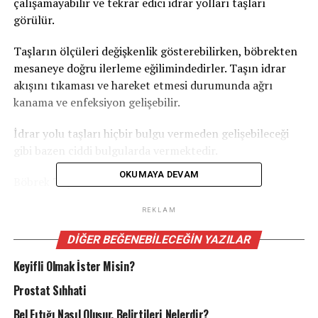
çalışamayabilir ve tekrar edici idrar yolları taşları
görülür.
Taşların ölçüleri değişkenlik gösterebilirken, böbrekten
mesaneye doğru ilerleme eğilimindedirler. Taşın idrar
akışını tıkaması ve hareket etmesi durumunda ağrı
kanama ve enfeksiyon gelişebilir.
İdrar yolu taşları hiçbir bulgu vermeden gelişebileceği
gibi bazen ciddi bulgularda vermektedir.
OKUMAYA DEVAM
Böbrek Taşı Belirtileri;
• En sık görülen yakınma ağrıdır; bu ağrı bazen çok
REKLAM
şiddetli olabileceği gibi bazen rahatsızlık vermeyen
DIĞER BEĞENEBILECEĞIN YAZILAR
ağrılar seklinde de olabilir. Karakteristik ağrı, kolik diye
adlandırılan ve böğür bölgesinden başlayıp öne doğru
Keyifli Olmak İster Misin?
ilerleyen, kasık ve testislere de yayılabilen ağrılardır.
Prostat Sıhhati
Ağrı taşın hareket etmesine veya üriner sistemin
Bel Fıtığı Nasıl Oluşur, Belirtileri Nelerdir?
tıkanmasına bağlı olarak gelişir.