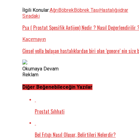
İlgili Konular:
Ağrı
Böbrek
Böbrek Taşı
Hastalığı
idrar
Sıradaki
Psa ( Prostat Spesifik Antijen) Nedir ? Nasıl Değerlendirilir 
Kaçırmayın
Cinsel yolla bulaşan hastalıklardan biri olan ‘gonore’ nin siz
Okumaya Devam
Reklam
Diğer Beğenebileceğin Yazılar
Prostat Sıhhati
Bel Fıtığı Nasıl Oluşur, Belirtileri Nelerdir?