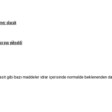
emez olacak
sıraya yükseldi
it gibi bazı maddeler idrar içerisinde normalde beklenenden d