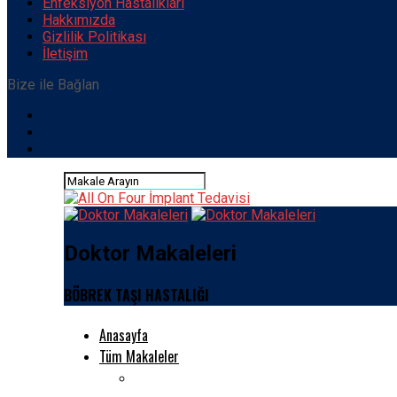
Enfeksiyon Hastalıkları
Hakkımızda
Gizlilik Politikası
İletişim
Bize ile Bağlan
Doktor Makaleleri
BÖBREK TAŞI HASTALIĞI
Anasayfa
Tüm Makaleler