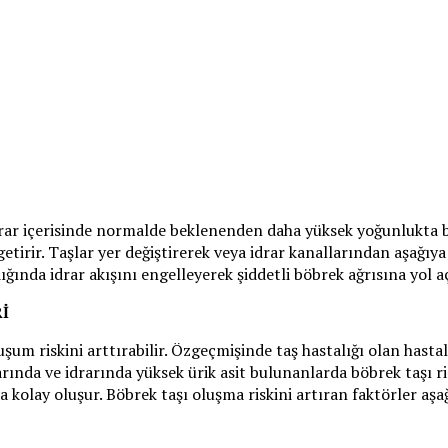
idrar içerisinde normalde beklenenden daha yüksek yoğunlukta b
irir. Taşlar yer değiştirerek veya idrar kanallarından aşağıya
ğında idrar akışını engelleyerek şiddetli böbrek ağrısına yol a
İ
uşum riskini arttırabilir. Özgeçmişinde taş hastalığı olan hastala
arında ve idrarında yüksek ürik asit bulunanlarda böbrek taşı ris
a kolay oluşur. Böbrek taşı oluşma riskini artıran faktörler aşa