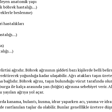
elleyen anatomik yapı
tik böbrek hastalığı…)
eceklerle beslenme)
ri hastalıkları
astalığı…)
ss)
talığı…)
lirtisi ağrıdır. Böbrek ağrısının şiddeti bazı kişilerde belli beli
erektirecek yoğunluğa kadar ulaşabilir. Ağrı atakları taşın üre
a bağlıdır. Böbrek ağrısı, taşın bulunduğu vücut tarafında olur
aburga ile kalça arasında yan (böğür) ağrısına sebebiyet verir. 
u yayılan ağrıya yol açar.
rarda kanama, bulantı, kusma, idrar yaparken acı, yanma ve idrar s
e rastlanılan taşlar da olabilir. Bunlar genelllikle üretere d