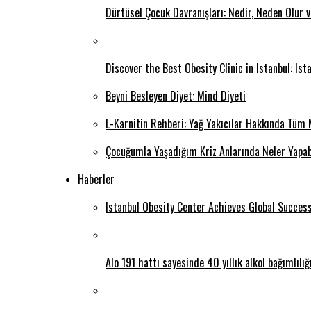
Dürtüsel Çocuk Davranışları: Nedir, Neden Olur 
Discover the Best Obesity Clinic in Istanbul: Is
Beyni Besleyen Diyet: Mind Diyeti
L-Karnitin Rehberi: Yağ Yakıcılar Hakkında Tüm 
Çocuğumla Yaşadığım Kriz Anlarında Neler Yapab
Haberler
Istanbul Obesity Center Achieves Global Succes
Alo 191 hattı sayesinde 40 yıllık alkol bağımlılı