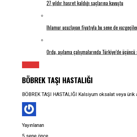
27 yıldır hasret kaldığı saçlarına kavuştu
Ihlamur ucuzlayan fiyatıyla bu sene de vazgeçil
Ordu, aşılama çalışmalarında Türkiye’de üçüncü 
Üroloji
BÖBREK TAŞI HASTALIĞI
BÖBREK TAŞI HASTALIĞI Kalsiyum oksalat veya ürik as
Yayınlanan
5 sene önce