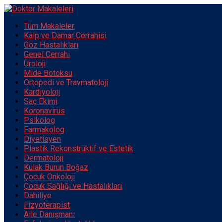
Tüm Makaleler
Kalp ve Damar Cerrahisi
Göz Hastalıkları
Genel Cerrahi
Üroloji
Mide Botoksu
Ortopedi ve Travmatoloji
Kardiyoloji
Saç Ekimi
Koronavirüs
Psikolog
Farmakolog
Diyetisyen
Plastik Rekonstrüktif ve Estetik
Dermatoloji
Kulak Burun Boğaz
Çocuk Onkoloji
Çocuk Sağlığı ve Hastalıkları
Dahiliye
Fizyoterapist
Aile Danışmanı