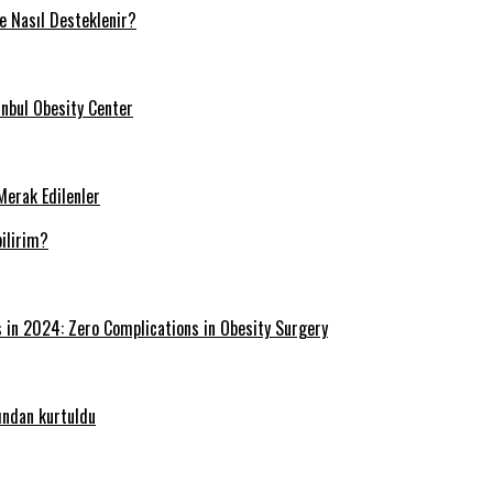
ve Nasıl Desteklenir?
tanbul Obesity Center
Merak Edilenler
ilirim?
s in 2024: Zero Complications in Obesity Surgery
ğından kurtuldu