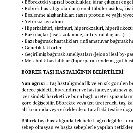
• Böbrekteki yapısal bozukluklar, idrar çıkışını eng
• Böbrek hastalığı olanlar (renal tübüler asidoz, kis
• Beslenme alışkanlıkları (aşırı protein ve yağlı yiy
• Yetersiz sıvı alımı
• Hiperkalsiüri, sistinüri, hiperokzalüri, hiperürikozü
• Bazı ilaçlar (asetazolamide, anti-viral ilaçlar…)
• Bazı bağırsak hastalıkları (inflamatuvar bağırsak h
• Genetik faktörler
• Geçirilmiş bağırsak ameliyatları (jejono ileal by-pa
• Metabolik hastalıklar (hiperparatiroidizm, gut has
BÖBREK TAŞI HASTALIĞININ BELİRTİLERİ
Yan ağrısı :
Taş hastalığında ilk ve en sık görülen be
derece şiddetli, kıvrandırıcı ve hastaneye yatmayı g
içerisindeki hareketi ve buna bağlı üreter spazmların
göre değişebilir. Böbrekte veya üst üreterdeki taş, k
alt kısmında veya erkeklerde o taraftaki testise doğr
Böbrek taşı hastalığında tek belirti ağrı değildir. İd
sebep olmayan ve başka sebeplerle yapılan tetkiklerd