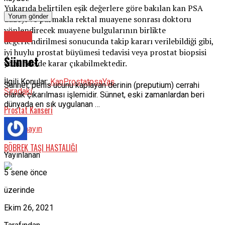
Yukarıda belirtilen eşik değerlere göre bakılan kan PSA
düzeyi ve parmakla rektal muayene sonrası doktoru
yönlendirecek muayene bulgularının birlikte
Üroloji
değerlendirilmesi sonucunda takip kararı verilebildiği gibi,
iyi huylu prostat büyümesi tedavisi veya prostat biopsisi
Sünnet
yönünde de karar çıkabilmektedir.
İlgili Konular:
Kan
Prostat
psa
Yaş
Sünnet, penis ucunu kaplayan derinin (preputium) cerrahi
Sıradaki
olarak çıkarılması işlemidir. Sünnet, eski zamanlardan beri
dünyada en sık uygulanan …
Prostat Kanseri
Kaçırmayın
BÖBREK TAŞI HASTALIĞI
Yayınlanan
5 sene önce
üzerinde
Ekim 26, 2021