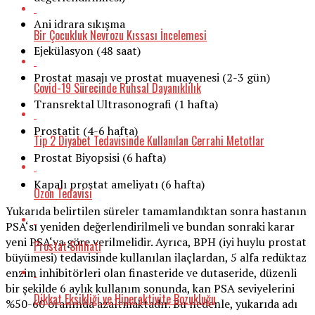
Ani idrara sıkışma
Bir Çocukluk Nevrozu Kıssası İncelemesi
Ejekülasyon (48 saat)
Prostat masajı ve prostat muayenesi (2-3 gün)
Covid-19 Sürecinde Ruhsal Dayanıklılık
Transrektal Ultrasonografi (1 hafta)
Prostatit (4-6 hafta)
Tip 2 Diyabet Tedavisinde Kullanılan Cerrahi Metotlar
Prostat Biyopsisi (6 hafta)
Kapalı prostat ameliyatı (6 hafta)
Ozon Tedavisi
Yukarıda belirtilen süreler tamamlandıktan sonra hastanın
PSA‘sı yeniden değerlendirilmeli ve bundan sonraki karar
yeni PSA‘ya göre verilmelidir. Ayrıca, BPH (iyi huylu prostat
Prostat Sıhhati
büyümesi) tedavisinde kullanılan ilaçlardan, 5 alfa redüktaz
enzim inhibitörleri olan finasteride ve dutaseride, düzenli
bir şekilde 6 aylık kullanım sonunda, kan PSA seviyelerini
Dikkat Eksikliği ve Hiperaktivite Bozukluğu
%50-60 oranında azaltmaktadır. Bu nedenle, yukarıda adı