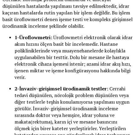
düşünülen hastalarda yapılması tavsiye edilmektedir, idrar
kaçıran hastalarda rutin yapılan bir işlem değildir. Bu işlem
basit üroflowmetri denen işeme testi ve kompleks girişimsel
ürodinamik inceleme şeklinde olabilir.
1-Üroflowmetri:
Üroflowmetri elektronik olarak idrar
akım hızını ölçen basit bir incelemedir. Hastane
polikliniklerinde veya muayenehanelerde kolaylıkla
uygulanabilen bir testtir. Dolu bir mesane ile hastaya
elektronik cihaza işemesi istenir; azami idrar akış hızı,
işenen miktar ve işeme konfigürasyonu hakkında bilgi
verir.
2-İnvaziv-girişimsel ürodinamik testler:
Cerrahi
tedavi düşünülen, nörolojik problem düşünülen veya
diğer testlerle teşhis konulamıyorsa yapılması uygun
görülür. İnvaziv-girişimsel ürodinamik inceleme
sırasında doktor veya hemşire, idrar yoluna ve
makata(rektuma), karın içi ve mesane basıncını
ölçmek için birer kateter yerleştirirler. Yerleştirilen