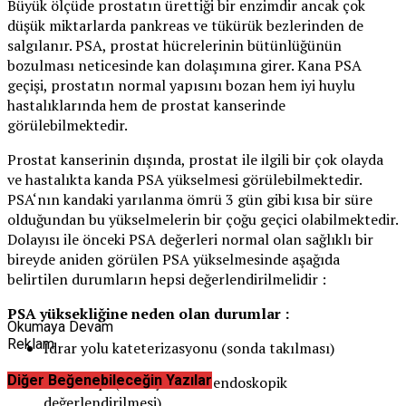
Büyük ölçüde prostatın ürettiği bir enzimdir ancak çok
düşük miktarlarda pankreas ve tükürük bezlerinden de
salgılanır. PSA, prostat hücrelerinin bütünlüğünün
bozulması neticesinde kan dolaşımına girer. Kana PSA
geçişi, prostatın normal yapısını bozan hem iyi huylu
hastalıklarında hem de prostat kanserinde
görülebilmektedir.
Prostat kanserinin dışında, prostat ile ilgili bir çok olayda
ve hastalıkta kanda PSA yükselmesi görülebilmektedir.
PSA‘nın kandaki yarılanma ömrü 3 gün gibi kısa bir süre
olduğundan bu yükselmelerin bir çoğu geçici olabilmektedir.
Dolayısı ile önceki PSA değerleri normal olan sağlıklı bir
bireyde aniden görülen PSA yükselmesinde aşağıda
belirtilen durumların hepsi değerlendirilmelidir :
PSA yüksekliğine neden olan durumlar :
Okumaya Devam
Reklam
İdrar yolu kateterizasyonu (sonda takılması)
Diğer Beğenebileceğin Yazılar
Sistoskopi (idrar yolunun endoskopik
değerlendirilmesi)