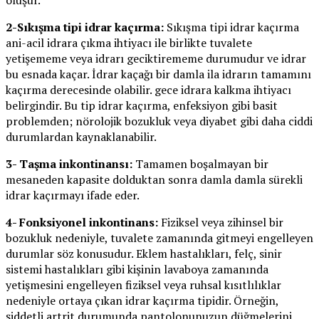
oluşur.
2-Sıkışma tipi idrar kaçırma:
Sıkışma tipi idrar kaçırma
ani-acil idrara çıkma ihtiyacı ile birlikte tuvalete
yetişememe veya idrarı geciktirememe durumudur ve idrar
bu esnada kaçar. İdrar kaçağı bir damla ila idrarın tamamını
kaçırma derecesinde olabilir. gece idrara kalkma ihtiyacı
belirgindir. Bu tip idrar kaçırma, enfeksiyon gibi basit
problemden; nörolojik bozukluk veya diyabet gibi daha ciddi
durumlardan kaynaklanabilir.
3- Taşma inkontinansı:
Tamamen boşalmayan bir
mesaneden kapasite dolduktan sonra damla damla sürekli
idrar kaçırmayı ifade eder.
4- Fonksiyonel inkontinans:
Fiziksel veya zihinsel bir
bozukluk nedeniyle, tuvalete zamanında gitmeyi engelleyen
durumlar söz konusudur. Eklem hastalıkları, felç, sinir
sistemi hastalıkları gibi kişinin lavaboya zamanında
yetişmesini engelleyen fiziksel veya ruhsal kısıtlılıklar
nedeniyle ortaya çıkan idrar kaçırma tipidir. Örneğin,
şiddetli artrit durumunda pantolonunuzun düğmelerini