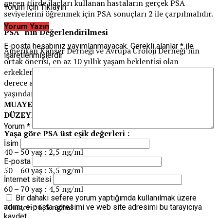
geçen türde ilaçları kullanan hastaların gerçek PSA
Yorum İçin Tıklayın
seviyelerini öğrenmek için PSA sonuçları 2 ile çarpılmalıdır.
Yorum Yazın
PSA ‘ nın Değerlendirilmesi
E-posta hesabınız yayımlanmayacak.
Gerekli alanlar
*
ile
Amerikan Kanser Derneği ve Avrupa Üroloji Derneği’nin
işaretlenmişlerdir
ortak önerisi, en az 10 yıllık yaşam beklentisi olan
erkeklere, 50 yaşından itibaren veya 2 ya da daha çok birinci
derece akrabasında prostat kanseri tespit edilenlerde 45
yaşından itibaren,
YILDA 1 KEZ PARMAKLA REKTAL
MUAYENE YAPILMASI
ve
YILDA 1 KEZ KAN PSA
DÜZEYLERİNE BAKILMASI
şeklindedir.
Yorum
*
Yaşa göre PSA üst eşik değerleri :
İsim
40 – 50 yaş : 2,5 ng/ml
E-posta
50 – 60 yaş : 3,5 ng/ml
İnternet sitesi
60 – 70 yaş : 4,5 ng/ml
Bir dahaki sefere yorum yaptığımda kullanılmak üzere
70 üzeri : 6,5 ng/ml
adımı, e-posta adresimi ve web site adresimi bu tarayıcıya
kaydet.