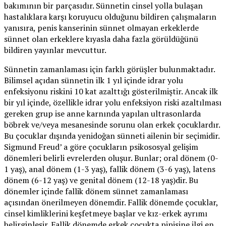
bakımının bir parçasıdır. Sünnetin cinsel yolla bulaşan
hastalıklara karşı koruyucu olduğunu bildiren çalışmaların
yanısıra, penis kanserinin sünnet olmayan erkeklerde
sünnet olan erkeklere kıyasla daha fazla görüldüğünü
bildiren yayınlar mevcuttur.
Sünnetin zamanlaması için farklı görüşler bulunmaktadır.
Bilimsel açıdan sünnetin ilk 1 yıl içinde idrar yolu
enfeksiyonu riskini 10 kat azalttığı gösterilmiştir. Ancak ilk
bir yıl içinde, özellikle idrar yolu enfeksiyon riski azaltılması
gereken grup ise anne karnında yapılan ultrasonlarda
böbrek ve/veya mesanesinde sorunu olan erkek çocuklardır.
Bu çocuklar dışında yenidoğan sünneti ailenin bir seçimidir.
Sigmund Freud’ a göre çocukların psikososyal gelişim
dönemleri belirli evrelerden oluşur. Bunlar; oral dönem (0-
1 yaş), anal dönem (1-3 yaş), fallik dönem (3-6 yaş), latens
dönem (6-12 yaş) ve genital dönem (12-18 yaş)dir. Bu
dönemler içinde fallik dönem sünnet zamanlaması
açısından önerilmeyen dönemdir. Fallik dönemde çocuklar,
cinsel kimliklerini keşfetmeye başlar ve kız-erkek ayrımı
belirginleşir. Fallik dönemde erkek çocukta pipisine ilgi en