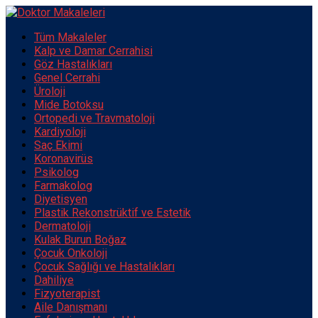
Tüm Makaleler
Kalp ve Damar Cerrahisi
Göz Hastalıkları
Genel Cerrahi
Üroloji
Mide Botoksu
Ortopedi ve Travmatoloji
Kardiyoloji
Saç Ekimi
Koronavirüs
Psikolog
Farmakolog
Diyetisyen
Plastik Rekonstrüktif ve Estetik
Dermatoloji
Kulak Burun Boğaz
Çocuk Onkoloji
Çocuk Sağlığı ve Hastalıkları
Dahiliye
Fizyoterapist
Aile Danışmanı