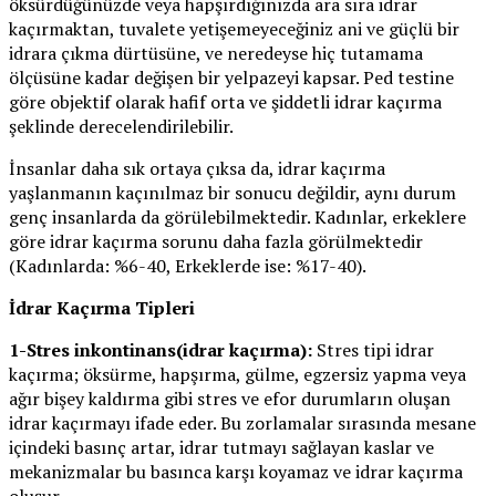
öksürdüğünüzde veya hapşırdığınızda ara sıra idrar
kaçırmaktan, tuvalete yetişemeyeceğiniz ani ve güçlü bir
idrara çıkma dürtüsüne, ve neredeyse hiç tutamama
ölçüsüne kadar değişen bir yelpazeyi kapsar. Ped testine
göre objektif olarak hafif orta ve şiddetli idrar kaçırma
şeklinde derecelendirilebilir.
İnsanlar daha sık ortaya çıksa da, idrar kaçırma
yaşlanmanın kaçınılmaz bir sonucu değildir, aynı durum
genç insanlarda da görülebilmektedir. Kadınlar, erkeklere
göre idrar kaçırma sorunu daha fazla görülmektedir
(Kadınlarda: %6-40, Erkeklerde ise: %17-40).
İdrar Kaçırma Tipleri
1-Stres inkontinans(idrar kaçırma):
Stres tipi idrar
kaçırma; öksürme, hapşırma, gülme, egzersiz yapma veya
ağır bişey kaldırma gibi stres ve efor durumların oluşan
idrar kaçırmayı ifade eder. Bu zorlamalar sırasında mesane
içindeki basınç artar, idrar tutmayı sağlayan kaslar ve
mekanizmalar bu basınca karşı koyamaz ve idrar kaçırma