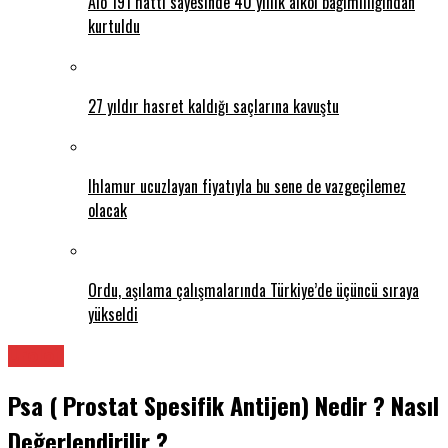
Alo 191 hattı sayesinde 40 yıllık alkol bağımlılığından
kurtuldu
27 yıldır hasret kaldığı saçlarına kavuştu
Ihlamur ucuzlayan fiyatıyla bu sene de vazgeçilemez
olacak
Ordu, aşılama çalışmalarında Türkiye’de üçüncü sıraya
yükseldi
Üroloji
Psa ( Prostat Spesifik Antijen) Nedir ? Nasıl
Değerlendirilir ?