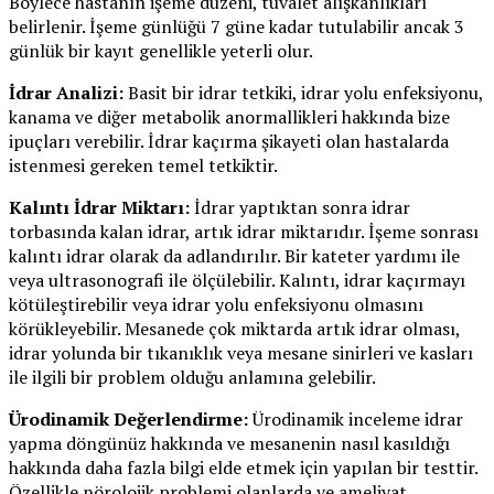
Böylece hastanın işeme düzeni, tuvalet alışkanlıkları
belirlenir. İşeme günlüğü 7 güne kadar tutulabilir ancak 3
günlük bir kayıt genellikle yeterli olur.
İdrar Analizi:
Basit bir idrar tetkiki, idrar yolu enfeksiyonu,
kanama ve diğer metabolik anormallikleri hakkında bize
ipuçları verebilir. İdrar kaçırma şikayeti olan hastalarda
istenmesi gereken temel tetkiktir.
Kalıntı İdrar Miktarı:
İdrar yaptıktan sonra idrar
torbasında kalan idrar, artık idrar miktarıdır. İşeme sonrası
kalıntı idrar olarak da adlandırılır. Bir kateter yardımı ile
veya ultrasonografi ile ölçülebilir. Kalıntı, idrar kaçırmayı
kötüleştirebilir veya idrar yolu enfeksiyonu olmasını
körükleyebilir. Mesanede çok miktarda artık idrar olması,
idrar yolunda bir tıkanıklık veya mesane sinirleri ve kasları
ile ilgili bir problem olduğu anlamına gelebilir.
Ürodinamik Değerlendirme:
Ürodinamik inceleme idrar
yapma döngünüz hakkında ve mesanenin nasıl kasıldığı
hakkında daha fazla bilgi elde etmek için yapılan bir testtir.
Özellikle nörolojik problemi olanlarda ve ameliyat