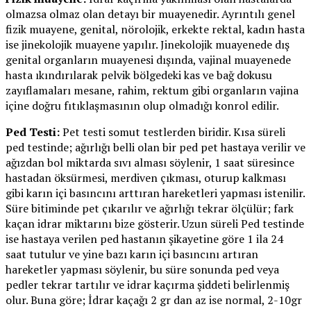
olmazsa olmaz olan detayı bir muayenedir. Ayrıntılı genel
fizik muayene, genital, nörolojik, erkekte rektal, kadın hasta
ise jinekolojik muayene yapılır. Jinekolojik muayenede dış
genital organların muayenesi dışında, vajinal muayenede
hasta ıkındırılarak pelvik bölgedeki kas ve bağ dokusu
zayıflamaları mesane, rahim, rektum gibi organların vajina
içine doğru fıtıklaşmasının olup olmadığı konrol edilir.
Ped Testi:
Pet testi somut testlerden biridir. Kısa süreli
ped testinde; ağırlığı belli olan bir ped pet hastaya verilir ve
ağızdan bol miktarda sıvı alması söylenir, 1 saat süresince
hastadan öksürmesi, merdiven çıkması, oturup kalkması
gibi karın içi basıncını arttıran hareketleri yapması istenilir.
Süre bitiminde pet çıkarılır ve ağırlığı tekrar ölçülür; fark
kaçan idrar miktarını bize gösterir. Uzun süreli Ped testinde
ise hastaya verilen ped hastanın şikayetine göre 1 ila 24
saat tutulur ve yine bazı karın içi basıncını artıran
hareketler yapması söylenir, bu süre sonunda ped veya
pedler tekrar tartılır ve idrar kaçırma şiddeti belirlenmiş
olur. Buna göre; İdrar kaçağı 2 gr dan az ise normal, 2-10gr