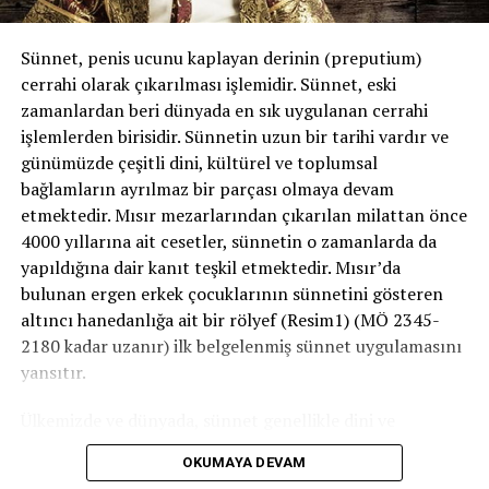
Gece coçuğu belli zamanlarda uyandırarak idrar
yaptırma: Çoğu ailenin doktora başvurmadan önce
Sünnet, penis ucunu kaplayan derinin (preputium)
uyguladığı bu yöntem uzun dönemde çok faydalı
cerrahi olarak çıkarılması işlemidir. Sünnet, eski
olmayan fakat tedavinin bir parçası olarak sıvı
zamanlardan beri dünyada en sık uygulanan cerrahi
kısıtlamasıyla beraber uygulanabilecek bir yöntemdir.
işlemlerden birisidir. Sünnetin uzun bir tarihi vardır ve
Alarm cihazları:
Uykuda idrarın cihaza değmesiyle uyarı
günümüzde çeşitli dini, kültürel ve toplumsal
veren alarm yardımıyla çocuğun uyanması ve daha sonra
bağlamların ayrılmaz bir parçası olmaya devam
tuvalete giderek idrarını yapması esasına dayanır ve
etmektedir. Mısır mezarlarından çıkarılan milattan önce
uzun vadede oldukça başarılı bir yöntemdir. Devamlı
4000 yıllarına ait cesetler, sünnetin o zamanlarda da
ebeveyn gözetimi gerektirmesi ise bir dezavantaj
yapıldığına dair kanıt teşkil etmektedir. Mısır’da
olmaktadır.
bulunan ergen erkek çocuklarının sünnetini gösteren
altıncı hanedanlığa ait bir rölyef (Resim1) (MÖ 2345-
Disfonksiyonel İşeme:
2180 kadar uzanır) ilk belgelenmiş sünnet uygulamasını
İşeme Terapisi:
yansıtır.
İdrar kaçıran çocuklarda tuvalet alışkanlıkları ve
gerekirse diyetinin de düzeltilmesini amaçlayan tedavi
Ülkemizde ve dünyada, sünnet genellikle dini ve
şeklidir.
geleneksel nedenlerle uygulanır. Ancak bazı tıbbi
OKUMAYA DEVAM
zorunluluklar veya koruyucu amaçlarla gerçekleştirilen
Biofeedback Terapisi: