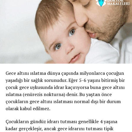
yetişememe veya idrarı geciktirememe durumudur ve
idrar bu esnada kaçar. İdrar kaçağı bir damla ila idrarın
tamamını kaçırma derecesinde olabilir. gece idrara
kalkma ihtiyacı belirgindir. Bu tip idrar kaçırma,
enfeksiyon gibi basit problemden; nörolojik bozukluk
veya diyabet gibi daha ciddi durumlardan
kaynaklanabilir.
3- Taşma inkontinansı:
Tamamen boşalmayan bir
mesaneden kapasite dolduktan sonra damla damla
sürekli idrar kaçırmayı ifade eder.
Gece altını ıslatma dünya çapında milyonlarca çocuğun
yaşadığı bir sağlık sorunudur. Eğer 5-6 yaşını bitirmiş bir
4- Fonksiyonel inkontinans:
Fiziksel veya zihinsel bir
çocuk gece uykusunda idrar kaçırıyorsa buna gece altını
bozukluk nedeniyle, tuvalete zamanında gitmeyi
ıslatma (enürezis nokturna) denir. Bu yaştan önce
engelleyen durumlar söz konusudur. Eklem hastalıkları,
çocukların gece altını ıslatması normal dışı bir durum
felç, sinir sistemi hastalıkları gibi kişinin lavaboya
olarak kabul edilmez.
zamanında yetişmesini engelleyen fiziksel veya ruhsal
kısıtlılıklar nedeniyle ortaya çıkan idrar kaçırma tipidir.
Çocukların gündüz idrarı tutması genellikle 4 yaşına
Örneğin, şiddetli artrit durumunda pantolonunuzun
kadar gerçekleşir, ancak gece idrarını tutması tipik