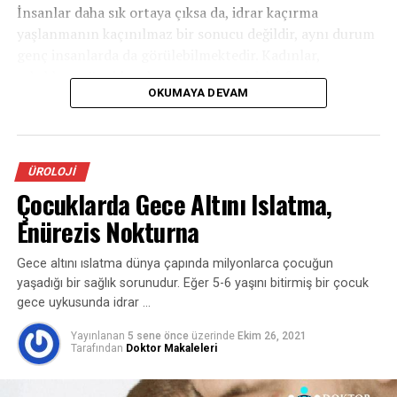
İnsanlar daha sık ortaya çıksa da, idrar kaçırma
yaşlanmanın kaçınılmaz bir sonucu değildir, aynı durum
genç insanlarda da görülebilmektedir. Kadınlar,
erkeklere göre idrar kaçırma sorunu daha fazla
OKUMAYA DEVAM
görülmektedir (Kadınlarda: %6-40, Erkeklerde ise: %17-
40).
İdrar Kaçırma Tipleri
ÜROLOJI
Çocuklarda Gece Altını Islatma,
1-Stres inkontinans(idrar kaçırma):
Stres tipi idrar
kaçırma; öksürme, hapşırma, gülme, egzersiz yapma
Enürezis Nokturna
veya ağır bişey kaldırma gibi stres ve efor durumların
oluşan idrar kaçırmayı ifade eder. Bu zorlamalar
Gece altını ıslatma dünya çapında milyonlarca çocuğun
sırasında mesane içindeki basınç artar, idrar tutmayı
yaşadığı bir sağlık sorunudur. Eğer 5-6 yaşını bitirmiş bir çocuk
sağlayan kaslar ve mekanizmalar bu basınca karşı
gece uykusunda idrar …
koyamaz ve idrar kaçırma oluşur.
Yayınlanan
5 sene önce
üzerinde
Ekim 26, 2021
Tarafından
Doktor Makaleleri
2-Sıkışma tipi idrar kaçırma:
Sıkışma tipi idrar
kaçırma ani-acil idrara çıkma ihtiyacı ile birlikte tuvalete