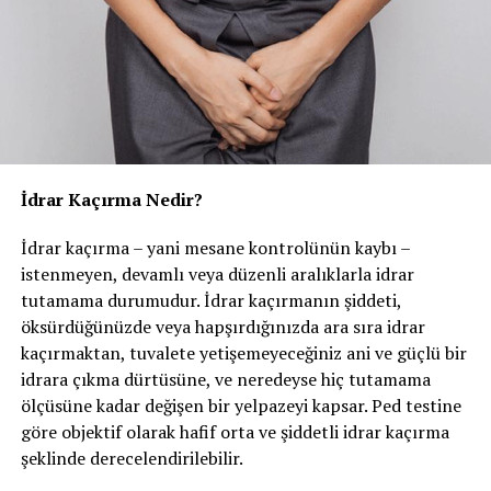
dönem (6-12 yaş) ve genital dönem (12-18 yaş)dir. Bu
SIRADAKI
dönemler içinde fallik dönem sünnet zamanlaması
SİSTİT
açısından önerilmeyen dönemdir. Fallik dönemde
çocuklar, cinsel kimliklerini keşfetmeye başlar ve kız-
KAÇIRMAYIN
POSTERİOR ÜRETRAL VALV (PUV)
erkek ayrımı belirginleşir. Fallik dönemde erkek çocukta
pipisine ilgi en üst düzeydedir. Bu dönemde yapılan
sünnetin cinsel organının tamamını kaybetme
endişesine yol açabileceği ve psikoseksüel gelişim
İdrar Kaçırma Nedir?
açısından olumsuz etkilere sahip olabileceği
İdrar kaçırma – yani mesane kontrolünün kaybı –
düşünülmektedir. Ancak bu görüş bilimsel olarak sağlam
istenmeyen, devamlı veya düzenli aralıklarla idrar
temellere oturtulamamış olup aksini söyleyen yayınlar
tutamama durumudur. İdrar kaçırmanın şiddeti,
da mevcuttur.
öksürdüğünüzde veya hapşırdığınızda ara sıra idrar
Sünnet her ne nedenle (dini,geleneksel, tıbbi) ya da
kaçırmaktan, tuvalete yetişemeyeceğiniz ani ve güçlü bir
hangi şekilde (lokal ya da genel anestezi) yapılıyor olursa
idrara çıkma dürtüsüne, ve neredeyse hiç tutamama
olsun, sünnetin cerrahi bir işlem olduğu
ölçüsüne kadar değişen bir yelpazeyi kapsar. Ped testine
unutulmamalıdır. Ameliyathane şartlarında
göre objektif olarak hafif orta ve şiddetli idrar kaçırma
sterilizasyon koşullarının sağlandığı uygun
şeklinde derecelendirilebilir.
malzemelerle yapılması gerekmektedir.