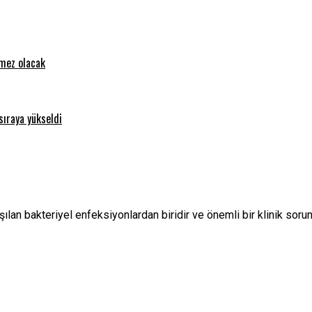
emez olacak
sıraya yükseldi
ılan bakteriyel enfeksiyonlardan biridir ve önemli bir klinik soru