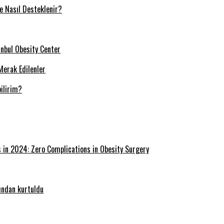
ve Nasıl Desteklenir?
tanbul Obesity Center
Merak Edilenler
ilirim?
s in 2024: Zero Complications in Obesity Surgery
ğından kurtuldu