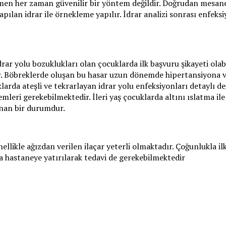
ğmen her zaman güvenilir bir yöntem değildir. Doğrudan mesan
yapılan idrar ile örnekleme yapılır. İdrar analizi sonrası enfek
rar yolu bozuklukları olan çocuklarda ilk başvuru şikayeti olabili
lir. Böbreklerde oluşan bu hasar uzun dönemde hipertansiyona 
klarda ateşli ve tekrarlayan idrar yolu enfeksiyonları detaylı 
mleri gerekebilmektedir. İleri yaş çocuklarda altını ıslatma i
anan bir durumdur.
ellikle ağızdan verilen ilaçar yeterli olmaktadır. Çoğunlukla ilk
 hastaneye yatırılarak tedavi de gerekebilmektedir