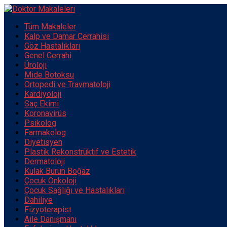
Tüm Makaleler
Kalp ve Damar Cerrahisi
Göz Hastalıkları
Genel Cerrahi
Üroloji
Mide Botoksu
Ortopedi ve Travmatoloji
Kardiyoloji
Saç Ekimi
Koronavirüs
Psikolog
Farmakolog
Diyetisyen
Plastik Rekonstrüktif ve Estetik
Dermatoloji
Kulak Burun Boğaz
Çocuk Onkoloji
Çocuk Sağlığı ve Hastalıkları
Dahiliye
Fizyoterapist
Aile Danışmanı