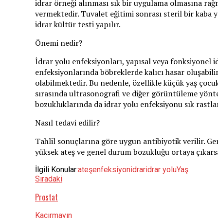
idrar örneği alınması sık bir uygulama olmasına ra
vermektedir. Tuvalet eğitimi sonrası steril bir kaba 
idrar kültür testi yapılır.
Önemi nedir?
İdrar yolu enfeksiyonları, yapısal veya fonksiyonel id
enfeksiyonlarında böbreklerde kalıcı hasar oluşabi
olabilmektedir. Bu nedenle, özellikle küçük yaş çocu
sırasında ultrasonografi ve diğer görüntüleme yönte
bozukluklarında da idrar yolu enfeksiyonu sık rastl
Nasıl tedavi edilir?
Tahlil sonuçlarına göre uygun antibiyotik verilir. Gen
yüksek ateş ve genel durum bozukluğu ortaya çıkarsa
İlgili Konular:
ateş
enfeksiyon
idrar
idrar yolu
Yaş
Sıradaki
Prostat
Kaçırmayın