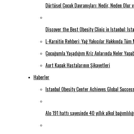
Dürtüsel Çocuk Davranışları: Nedir, Neden Olur 
Discover the Best Obesity Clinic in Istanbul: Is
L-Karnitin Rehberi: Yağ Yakıcılar Hakkında Tüm 
Çocuğumla Yaşadığım Kriz Anlarında Neler Yapab
Aort Kapak Hastalarının Şikayetleri
Haberler
Istanbul Obesity Center Achieves Global Succes
Alo 191 hattı sayesinde 40 yıllık alkol bağımlılı