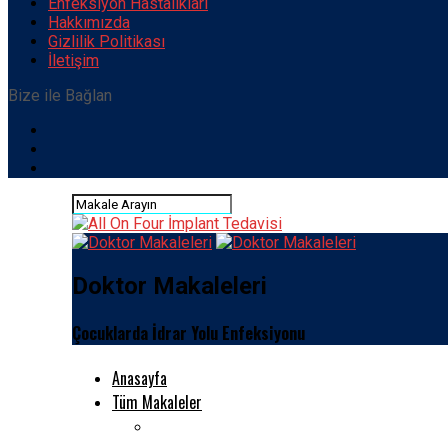
Enfeksiyon Hastalıkları
Hakkımızda
Gizlilik Politikası
İletişim
Bize ile Bağlan
Doktor Makaleleri
Çocuklarda İdrar Yolu Enfeksiyonu
Anasayfa
Tüm Makaleler