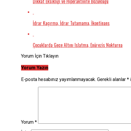
Dikkat Eksikliği ve Hiperaktivite Bozukluğu
İdrar Kaçırma, İdrar Tutamama, İkontinans
Çocuklarda Gece Altını Islatma, Enürezis Nokturna
Yorum İçin Tıklayın
Yorum Yazın
E-posta hesabınız yayımlanmayacak.
Gerekli alanlar
*
i
Yorum
*