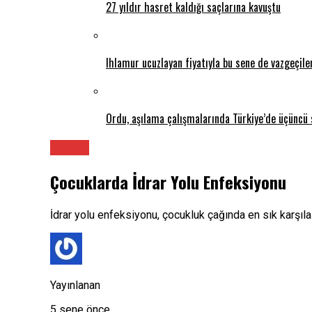
27 yıldır hasret kaldığı saçlarına kavuştu
Ihlamur ucuzlayan fiyatıyla bu sene de vazgeçil
Ordu, aşılama çalışmalarında Türkiye’de üçüncü 
Üroloji
Çocuklarda İdrar Yolu Enfeksiyonu
İdrar yolu enfeksiyonu, çocukluk çağında en sık karşılaş
Yayınlanan
5 sene önce