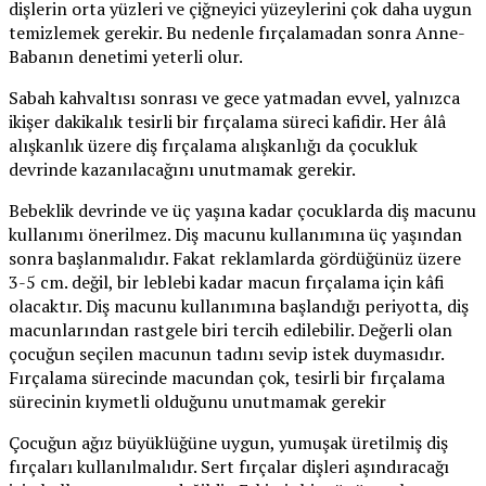
dişlerin orta yüzleri ve çiğneyici yüzeylerini çok daha uygun
temizlemek gerekir. Bu nedenle fırçalamadan sonra Anne-
Babanın denetimi yeterli olur.
Sabah kahvaltısı sonrası ve gece yatmadan evvel, yalnızca
ikişer dakikalık tesirli bir fırçalama süreci kafidir. Her âlâ
alışkanlık üzere diş fırçalama alışkanlığı da çocukluk
devrinde kazanılacağını unutmamak gerekir.
Bebeklik devrinde ve üç yaşına kadar çocuklarda diş macunu
kullanımı önerilmez. Diş macunu kullanımına üç yaşından
sonra başlanmalıdır. Fakat reklamlarda gördüğünüz üzere
3-5 cm. değil, bir leblebi kadar macun fırçalama için kâfi
olacaktır. Diş macunu kullanımına başlandığı periyotta, diş
macunlarından rastgele biri tercih edilebilir. Değerli olan
çocuğun seçilen macunun tadını sevip istek duymasıdır.
Fırçalama sürecinde macundan çok, tesirli bir fırçalama
sürecinin kıymetli olduğunu unutmamak gerekir
Çocuğun ağız büyüklüğüne uygun, yumuşak üretilmiş diş
fırçaları kullanılmalıdır. Sert fırçalar dişleri aşındıracağı