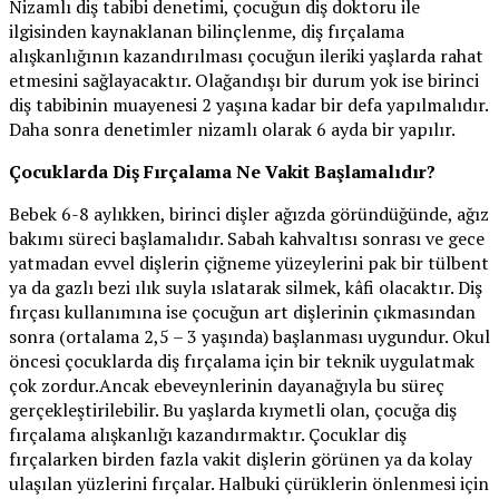
Nizamlı diş tabibi denetimi, çocuğun diş doktoru ile
ilgisinden kaynaklanan bilinçlenme, diş fırçalama
alışkanlığının kazandırılması çocuğun ileriki yaşlarda rahat
etmesini sağlayacaktır. Olağandışı bir durum yok ise birinci
diş tabibinin muayenesi 2 yaşına kadar bir defa yapılmalıdır.
Daha sonra denetimler nizamlı olarak 6 ayda bir yapılır.
Çocuklarda Diş Fırçalama Ne Vakit Başlamalıdır?
Bebek 6-8 aylıkken, birinci dişler ağızda göründüğünde, ağız
bakımı süreci başlamalıdır. Sabah kahvaltısı sonrası ve gece
yatmadan evvel dişlerin çiğneme yüzeylerini pak bir tülbent
ya da gazlı bezi ılık suyla ıslatarak silmek, kâfi olacaktır. Diş
fırçası kullanımına ise çocuğun art dişlerinin çıkmasından
sonra (ortalama 2,5 – 3 yaşında) başlanması uygundur. Okul
öncesi çocuklarda diş fırçalama için bir teknik uygulatmak
çok zordur.Ancak ebeveynlerinin dayanağıyla bu süreç
gerçekleştirilebilir. Bu yaşlarda kıymetli olan, çocuğa diş
fırçalama alışkanlığı kazandırmaktır. Çocuklar diş
fırçalarken birden fazla vakit dişlerin görünen ya da kolay
ulaşılan yüzlerini fırçalar. Halbuki çürüklerin önlenmesi için