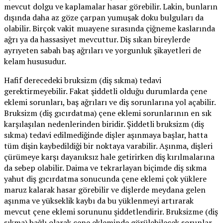
mevcut dolgu ve kaplamalar hasar görebilir. Lakin, bunların
dışında daha az göze çarpan yumuşak doku bulguları da
olabilir. Birçok vakit muayene sırasında çiğneme kaslarında
ağrı ya da hassasiyet mevcuttur. Diş sıkan bireylerde
ayrıyeten sabah baş ağrıları ve yorgunluk şikayetleri de
kelam hususudur.
Hafif derecedeki bruksizm (diş sıkma) tedavi
gerektirmeyebilir. Fakat şiddetli olduğu durumlarda çene
eklemi sorunları, baş ağrıları ve diş sorunlarına yol açabilir.
Bruksizm (diş gıcırdatma) çene eklemi sorunlarının en sık
karşılaşılan nedenlerinden biridir. Şiddetli bruksizm (diş
sıkma) tedavi edilmediğinde dişler aşınmaya başlar, hatta
tüm dişin kaybedildiği bir noktaya varabilir. Aşınma, dişleri
çürümeye karşı dayanıksız hale getirirken diş kırılmalarına
da sebep olabilir. Daima ve tekrarlayan biçimde diş sıkma
yahut diş gıcırdatma sonucunda çene eklemi çok yüklere
maruz kalarak hasar görebilir ve dişlerde meydana gelen
aşınma ve yükseklik kaybı da bu yüklenmeyi artırarak
mevcut çene eklemi sorununu şiddetlendirir. Bruksizme (diş
sıkma) bağlı olarak çene ekleminde görülebilecek sorunlar