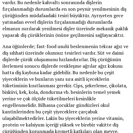
vardır. Bu nedenle kahvaltı sonrasında dişlerin
fırçalanmadığı durumlarda en son peynir yenilmesinin diş
çürüğünden müdafaadaki tesiri büyüktür. Ayrıyeten gece
yatmadan evvel dişlerin fırçalanmadığı durumlarda
elmanın ısırılarak yenilmesi dişler üzerinde mekanik paklık
yaparak diş çürüklerinin önüne geçilmesini sağlayacaktır.
Ana öğünlerde; fast-food usulü beslenmenin tekrar ağız ve
diş sıhhati üzerinde olumsuz tesirleri vardır. Süt ve daimi
dişlerde çürük oluşumunu hızlandırırlar. Diş çürüğünün
ilerlemesi sonucu dişlerde renkleşme ağrılar ağız kokusu
hatta diş kaybına kadar gidebilir. Bu nedenle bu çeşit
yiyeceklerin ve bunların yanı sıra asitli içeceklerin
tüketiminin kısıtlanması gerekir. Cips, şekerleme, çikolata,
bisküvi, kek, kola, dondurma vb. besinlerin temel yemek
yerine ve çok ölçüde tüketilmeleri kesinlikle
engellenmelidir. Bilhassa çocuklar gündüzleri okul
kantinlerinden bu çeşit yiyeceklere çarçabuk
ulaşabilmektedirler. Lakin bu yiyeceklerin yerine vitamin,
protein ve kalsiyum içeriği yüksek ve birebir vakitte diş
çürüğünden korunmada kıymetli katkıları olan meyve,