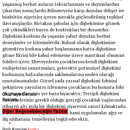
yaşanmış berbat anların tekrarlanması ve duyumlardan
çıkarılan sonuçlardır.Bilinmeyene karşı duyulan dehşet ise
büsbütün süprizler içeren merakla güçlendirilmiş tepkisel
davranışlardır. Birtakım şahıslar için dişhekimine gitmek
çok çekindikleri bazen de korktukları bir durumdur.
Dişhekimi korkusu da yaşanan yahut duyulan berbat
deneyimler ve izlenimlerdir. Ruhsal olarak dişhekimine
gitmekten korkma yahut hoşlanmama hatta dişhekime
gitme fikrini bile kabul edememe üzere mantıksal olmayan
fobileri içerir. Ebeveynlerin çocuklarına kendi dişhekimi
endişelerini yansıtmaları, gelecekte potansiyel dişhekimi
korkusunu hafızalarında saklamalarına neden olacağı
unutulmamalıdır. Görsel yada yazısal dişhekimi fobisini
pekiştiren yayınların izlenmesi çocukların bu hususta fobi
oluşturmaları için yer hazırlayacaktır. Tertipli dişhekimi
Okumaya Devam
denetimlerinin gerekli olduğu gerçeği çocukluk yaşlarından
Reklam
itibaren altı ayda bir dişhekimi ziyaretini zarurî kılmaktadır.
Diğer Beğenebileceğin Yazılar
Bu denetimlerde yapılacak olan hami uygulamalar ağız ve
diş sıhhatinin temellerini teşkil edecektir.
İlgili Konular:
korku