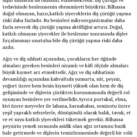
tedavisinde beslenmenin ehemmiyeti büyüktür. Bilhassa
doğal olmayan, hazır,katkılı yiyeceklerin diş çürüğü yapma
riski daha fazladır. Bu besinleri mikroorganizmalar daha
fazla severek diş çürüğü yapma aktifliğini artırır. Doğal,
katkılı olmayan yiyecekler ile beslenme sonrasında dişler
fırçalanmayı unutulsa bile diş çürüğü yapma riski daha
azdır.
Ağız ve diş sıhhati açısından, çocukların her öğünde
almaları gereken besinleri nizamlı ve kâfi ölçüde almaları
büyük kıymet arz etmektedir. Ağız ve diş sıhhatinin
devamlılığı açısından kahvaltıda yumurta, süt, peynir,
yoğurt üzere hem besin kıymeti yüksek olan hem de diş
gelişiminde ve dişlerin çürükten korunmasında değerli rol
oynayan besinlere yer verilmelidir.Ayrıca portakal, elma,
kivi üzere meyveler ile lahana, karnabahar, semizotu üzere
yeşil yapraklı sebzelerle, dönüşümlü olarak balık, tavuk, et
ve et suyu katkılı yiyecekleri tüketmek gerekir. Bilhassa
peynirin yemek sırasında asidik olan ağız ortamını bazik
hale getirmede ve dişlerin temizlenmesinde değerli bir rolü