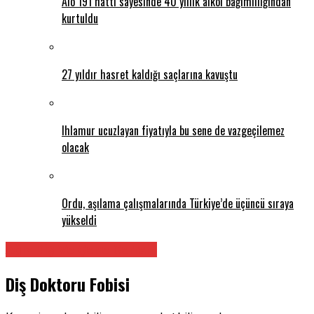
Alo 191 hattı sayesinde 40 yıllık alkol bağımlılığından
kurtuldu
27 yıldır hasret kaldığı saçlarına kavuştu
Ihlamur ucuzlayan fiyatıyla bu sene de vazgeçilemez
olacak
Ordu, aşılama çalışmalarında Türkiye’de üçüncü sıraya
yükseldi
Ağız Diş Ve Çene Cerrahı
Diş Doktoru Fobisi