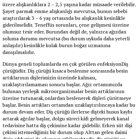
üzere alışkanlıklara 2 – 2,5 yaşına kadar müsaade verilebilir.
Şayet parmak emme alışkanlığı mevcutsa, bunun sebebi
araştırılarak 3 – 6 yaş ortasında bu alışkanlık kesinlikle
giderilmelidir. Teneffüs sorunları, çene gelişmesi üzerine
olumsuz tesir eder. Burundan değil de, yalnızca ağızdan
soluma durumu mevcutsa (bu durum uykuda daha yeterli
anlaşılır) kesinlikle kulak burun boğaz uzmanına
danışılmalıdır.
Dünya geneli toplumlarda en çok görülen enfeksiyonDiş
çürüğüdür. Diş çürüğü kısaca beslenme sonrasında besin
artıklarının dişlerimizin üzerinde kalması,
uzaklaştırılamaması sonucu başlar. Ağız ortamımızda
bulunan yerleşik mikroorganizmalar besin artıklarının
üzerine tutunarak,onlardan beslenerek dişleri çürütmeye
başlar. Besin artıkları ortamdan uzaklaştırılıncaya kadar bu
durum devam eder. Diş çürüğü ilerlerse dişteki husus kaybı
artarak ağrılar başlar, dolgu süreci kâfi gelmeyerek kanal
tedavisine hatta diş çekimine kadar gidebilir. Erken süt dişi
çekimi istemediğimiz bir durum olup Alttan gelen daimi
dişin sıhhatini da olumsuz etkilemektedir. diş çürüğü ve