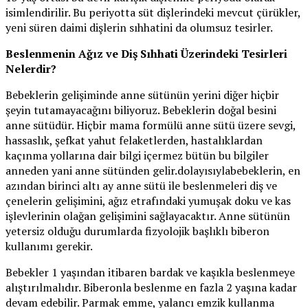
isimlendirilir. Bu periyotta süt dişlerindeki mevcut çürükler,
yeni süren daimi dişlerin sıhhatini da olumsuz tesirler.
Beslenmenin Ağız ve Diş Sıhhati Üzerindeki Tesirleri
Nelerdir?
Bebeklerin gelişiminde anne sütünün yerini diğer hiçbir
şeyin tutamayacağını biliyoruz. Bebeklerin doğal besini
anne sütüdür. Hiçbir mama formülü anne sütü üzere sevgi,
hassaslık, şefkat yahut felaketlerden, hastalıklardan
kaçınma yollarına dair bilgi içermez bütün bu bilgiler
anneden yani anne sütünden gelir.dolayısıylabebeklerin, en
azından birinci altı ay anne sütü ile beslenmeleri diş ve
çenelerin gelişimini, ağız etrafındaki yumuşak doku ve kas
işlevlerinin olağan gelişimini sağlayacaktır. Anne sütünün
yetersiz olduğu durumlarda fizyolojik başlıklı biberon
kullanımı gerekir.
Bebekler 1 yaşından itibaren bardak ve kaşıkla beslenmeye
alıştırılmalıdır. Biberonla beslenme en fazla 2 yaşına kadar
devam edebilir. Parmak emme, yalancı emzik kullanma