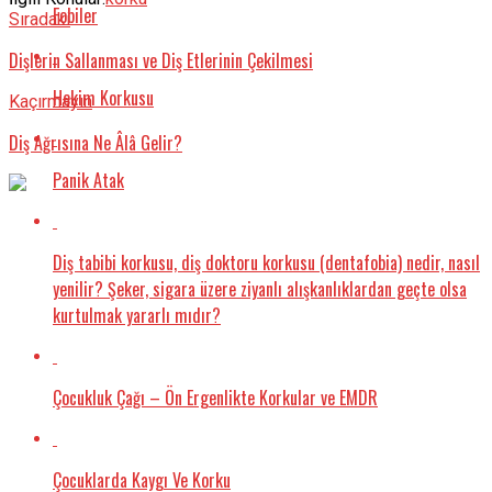
Fobiler
Sıradaki
Dişlerin Sallanması ve Diş Etlerinin Çekilmesi
Hekim Korkusu
Kaçırmayın
Diş Ağrısına Ne Âlâ Gelir?
Panik Atak
Diş tabibi korkusu, diş doktoru korkusu (dentafobia) nedir, nasıl
yenilir? Şeker, sigara üzere ziyanlı alışkanlıklardan geçte olsa
kurtulmak yararlı mıdır?
Çocukluk Çağı – Ön Ergenlikte Korkular ve EMDR
Çocuklarda Kaygı Ve Korku