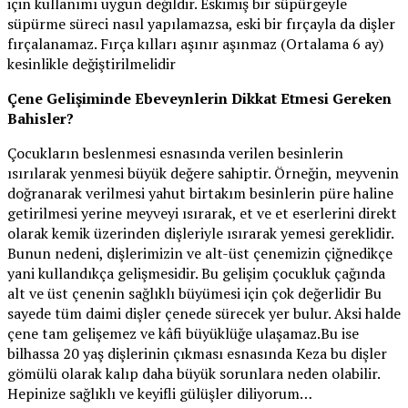
için kullanımı uygun değildir. Eskimiş bir süpürgeyle
süpürme süreci nasıl yapılamazsa, eski bir fırçayla da dişler
fırçalanamaz. Fırça kılları aşınır aşınmaz (Ortalama 6 ay)
kesinlikle değiştirilmelidir
Çene Gelişiminde Ebeveynlerin Dikkat Etmesi Gereken
Bahisler?
Çocukların beslenmesi esnasında verilen besinlerin
ısırılarak yenmesi büyük değere sahiptir. Örneğin, meyvenin
doğranarak verilmesi yahut birtakım besinlerin püre haline
getirilmesi yerine meyveyi ısırarak, et ve et eserlerini direkt
olarak kemik üzerinden dişleriyle ısırarak yemesi gereklidir.
Bunun nedeni, dişlerimizin ve alt-üst çenemizin çiğnedikçe
yani kullandıkça gelişmesidir. Bu gelişim çocukluk çağında
alt ve üst çenenin sağlıklı büyümesi için çok değerlidir Bu
sayede tüm daimi dişler çenede sürecek yer bulur. Aksi halde
çene tam gelişemez ve kâfi büyüklüğe ulaşamaz.Bu ise
bilhassa 20 yaş dişlerinin çıkması esnasında Keza bu dişler
gömülü olarak kalıp daha büyük sorunlara neden olabilir.
Hepinize sağlıklı ve keyifli gülüşler diliyorum…