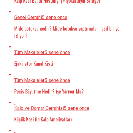
Kalp Kası Bandı Hastalığı (Miyokardiyal Bridge)
Genel Cerrahi
5 sene önce
Mide botoksu nedir? Mide botoksu yaptıranlar nasıl bir yol
izliyor?
Tüm Makaleler
5 sene önce
Ejakülatör Kanal Kisti
Tüm Makaleler
5 sene önce
Penis Büyütme Nedir? İşe Yarıyor Mu?
Kalp ve Damar Cerrahisi
5 sene önce
Küçük Kesi İle Kalp Ameliyatları