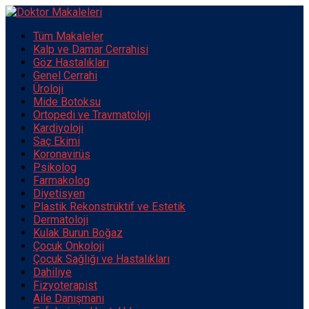
Tüm Makaleler
Kalp ve Damar Cerrahisi
Göz Hastalıkları
Genel Cerrahi
Üroloji
Mide Botoksu
Ortopedi ve Travmatoloji
Kardiyoloji
Saç Ekimi
Koronavirüs
Psikolog
Farmakolog
Diyetisyen
Plastik Rekonstrüktif ve Estetik
Dermatoloji
Kulak Burun Boğaz
Çocuk Onkoloji
Çocuk Sağlığı ve Hastalıkları
Dahiliye
Fizyoterapist
Aile Danışmanı