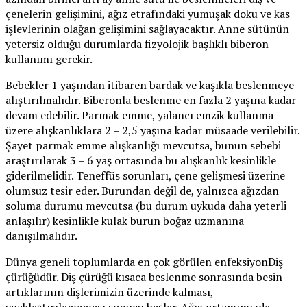
çenelerin gelişimini, ağız etrafındaki yumuşak doku ve kas
işlevlerinin olağan gelişimini sağlayacaktır. Anne sütünün
yetersiz olduğu durumlarda fizyolojik başlıklı biberon
kullanımı gerekir.
Bebekler 1 yaşından itibaren bardak ve kaşıkla beslenmeye
alıştırılmalıdır. Biberonla beslenme en fazla 2 yaşına kadar
devam edebilir. Parmak emme, yalancı emzik kullanma
üzere alışkanlıklara 2 – 2,5 yaşına kadar müsaade verilebilir.
Şayet parmak emme alışkanlığı mevcutsa, bunun sebebi
araştırılarak 3 – 6 yaş ortasında bu alışkanlık kesinlikle
giderilmelidir. Teneffüs sorunları, çene gelişmesi üzerine
olumsuz tesir eder. Burundan değil de, yalnızca ağızdan
soluma durumu mevcutsa (bu durum uykuda daha yeterli
anlaşılır) kesinlikle kulak burun boğaz uzmanına
danışılmalıdır.
Dünya geneli toplumlarda en çok görülen enfeksiyonDiş
çürüğüdür. Diş çürüğü kısaca beslenme sonrasında besin
artıklarının dişlerimizin üzerinde kalması,
uzaklaştırılamaması sonucu başlar. Ağız ortamımızda