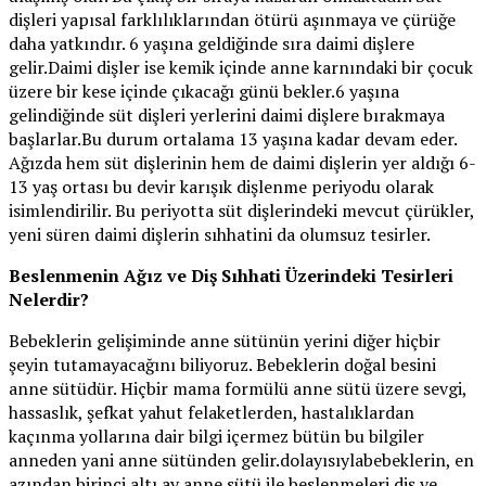
dişleri yapısal farklılıklarından ötürü aşınmaya ve çürüğe
daha yatkındır. 6 yaşına geldiğinde sıra daimi dişlere
gelir.Daimi dişler ise kemik içinde anne karnındaki bir çocuk
üzere bir kese içinde çıkacağı günü bekler.6 yaşına
gelindiğinde süt dişleri yerlerini daimi dişlere bırakmaya
başlarlar.Bu durum ortalama 13 yaşına kadar devam eder.
Ağızda hem süt dişlerinin hem de daimi dişlerin yer aldığı 6-
13 yaş ortası bu devir karışık dişlenme periyodu olarak
isimlendirilir. Bu periyotta süt dişlerindeki mevcut çürükler,
yeni süren daimi dişlerin sıhhatini da olumsuz tesirler.
Beslenmenin Ağız ve Diş Sıhhati Üzerindeki Tesirleri
Nelerdir?
Bebeklerin gelişiminde anne sütünün yerini diğer hiçbir
şeyin tutamayacağını biliyoruz. Bebeklerin doğal besini
anne sütüdür. Hiçbir mama formülü anne sütü üzere sevgi,
hassaslık, şefkat yahut felaketlerden, hastalıklardan
kaçınma yollarına dair bilgi içermez bütün bu bilgiler
anneden yani anne sütünden gelir.dolayısıylabebeklerin, en
azından birinci altı ay anne sütü ile beslenmeleri diş ve