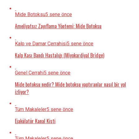
Mide Botoksu
5 sene önce
Ameliyatsız Zayıflama Yöntemi: Mide Botoksu
Kalp ve Damar Cerrahisi
5 sene önce
Kalp Kası Bandı Hastalığı (Miyokardiyal Bridge)
Genel Cerrahi
5 sene önce
Mide botoksu nedir? Mide botoksu yaptıranlar nasıl bir yol
izliyor?
Tüm Makaleler
5 sene önce
Ejakülatör Kanal Kisti
Tüm Makaleler
5 sene önce