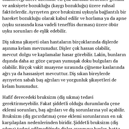
ve anksiyete bozukluğu (kaygı bozukluğu) üzere ruhsal
faktörlerdir. Ayrıyeten gece bruksizmi uykuyla bağlantılı bir
hareket bozukluğu olarak kabul edilir ve horlama ya da apne
(uyku sırasında kısa vadeli teneffüs durması) üzere öbür
uyku sorunları de eşlik edebilir.
Diş sıkma şikayeti olan hastaların birçoklarında dişlerde
aşınma kelam mevzusudur. Dişler çok hassas olabilir,
mevcut dolgu ve kaplamalar hasar görebilir. Lakin, bunların
dışında daha az göze çarpan yumuşak doku bulguları da
olabilir. Birçok vakit muayene sırasında çiğneme kaslarında
ağrı ya da hassasiyet mevcuttur. Diş sıkan bireylerde
ayrıyeten sabah baş ağrıları ve yorgunluk şikayetleri de
kelam hususudur.
Hafif derecedeki bruksizm (diş sıkma) tedavi
gerektirmeyebilir. Fakat şiddetli olduğu durumlarda çene
eklemi sorunları, baş ağrıları ve diş sorunlarına yol açabilir.
Bruksizm (diş gıcırdatma) çene eklemi sorunlarının en sık
karşılaşılan nedenlerinden biridir. Şiddetli bruksizm (diş
sıkma) tedavi edilmediğinde dişler aşınmaya başlar, hatta