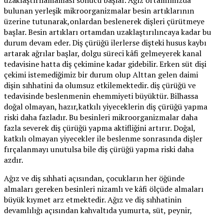
bulunan yerleşik mikroorganizmalar besin artıklarının
üzerine tutunarak,onlardan beslenerek dişleri çürütmeye
başlar. Besin artıkları ortamdan uzaklaştırılıncaya kadar bu
durum devam eder. Diş çürüğü ilerlerse dişteki husus kaybı
artarak ağrılar başlar, dolgu süreci kâfi gelmeyerek kanal
tedavisine hatta diş çekimine kadar gidebilir. Erken süt dişi
çekimi istemediğimiz bir durum olup Alttan gelen daimi
dişin sıhhatini da olumsuz etkilemektedir. diş çürüğü ve
tedavisinde beslenmenin ehemmiyeti büyüktür. Bilhassa
doğal olmayan, hazır,katkılı yiyeceklerin diş çürüğü yapma
riski daha fazladır. Bu besinleri mikroorganizmalar daha
fazla severek diş çürüğü yapma aktifliğini artırır. Doğal,
katkılı olmayan yiyecekler ile beslenme sonrasında dişler
fırçalanmayı unutulsa bile diş çürüğü yapma riski daha
azdır.
Ağız ve diş sıhhati açısından, çocukların her öğünde
almaları gereken besinleri nizamlı ve kâfi ölçüde almaları
büyük kıymet arz etmektedir. Ağız ve diş sıhhatinin
devamlılığı açısından kahvaltıda yumurta, süt, peynir,