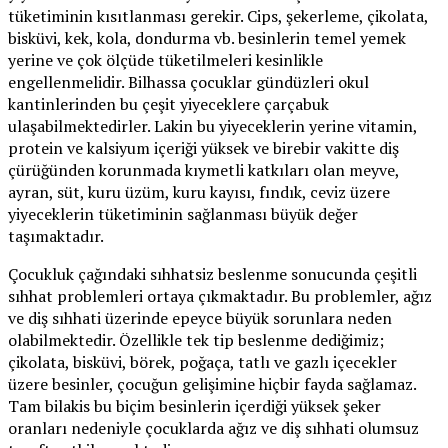
tüketiminin kısıtlanması gerekir. Cips, şekerleme, çikolata,
bisküvi, kek, kola, dondurma vb. besinlerin temel yemek
yerine ve çok ölçüde tüketilmeleri kesinlikle
engellenmelidir. Bilhassa çocuklar gündüzleri okul
kantinlerinden bu çeşit yiyeceklere çarçabuk
ulaşabilmektedirler. Lakin bu yiyeceklerin yerine vitamin,
protein ve kalsiyum içeriği yüksek ve birebir vakitte diş
çürüğünden korunmada kıymetli katkıları olan meyve,
ayran, süt, kuru üzüm, kuru kayısı, fındık, ceviz üzere
yiyeceklerin tüketiminin sağlanması büyük değer
taşımaktadır.
Çocukluk çağındaki sıhhatsiz beslenme sonucunda çeşitli
sıhhat problemleri ortaya çıkmaktadır. Bu problemler, ağız
ve diş sıhhati üzerinde epeyce büyük sorunlara neden
olabilmektedir. Özellikle tek tip beslenme dediğimiz;
çikolata, bisküvi, börek, poğaça, tatlı ve gazlı içecekler
üzere besinler, çocuğun gelişimine hiçbir fayda sağlamaz.
Tam bilakis bu biçim besinlerin içerdiği yüksek şeker
oranları nedeniyle çocuklarda ağız ve diş sıhhati olumsuz