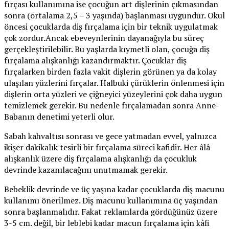
fırçası kullanımına ise çocuğun art dişlerinin çıkmasından
sonra (ortalama 2,5 – 3 yaşında) başlanması uygundur. Okul
öncesi çocuklarda diş fırçalama için bir teknik uygulatmak
çok zordur.Ancak ebeveynlerinin dayanağıyla bu süreç
gerçekleştirilebilir. Bu yaşlarda kıymetli olan, çocuğa diş
fırçalama alışkanlığı kazandırmaktır. Çocuklar diş
fırçalarken birden fazla vakit dişlerin görünen ya da kolay
ulaşılan yüzlerini fırçalar. Halbuki çürüklerin önlenmesi için
dişlerin orta yüzleri ve çiğneyici yüzeylerini çok daha uygun
temizlemek gerekir. Bu nedenle fırçalamadan sonra Anne-
Babanın denetimi yeterli olur.
Sabah kahvaltısı sonrası ve gece yatmadan evvel, yalnızca
ikişer dakikalık tesirli bir fırçalama süreci kafidir. Her âlâ
alışkanlık üzere diş fırçalama alışkanlığı da çocukluk
devrinde kazanılacağını unutmamak gerekir.
Bebeklik devrinde ve üç yaşına kadar çocuklarda diş macunu
kullanımı önerilmez. Diş macunu kullanımına üç yaşından
sonra başlanmalıdır. Fakat reklamlarda gördüğünüz üzere
3-5 cm. değil, bir leblebi kadar macun fırçalama için kâfi