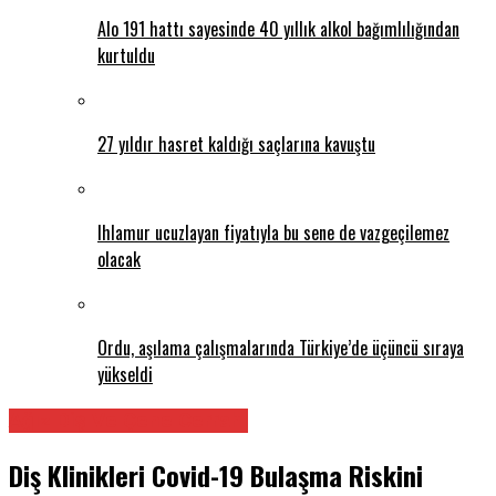
Alo 191 hattı sayesinde 40 yıllık alkol bağımlılığından
kurtuldu
27 yıldır hasret kaldığı saçlarına kavuştu
Ihlamur ucuzlayan fiyatıyla bu sene de vazgeçilemez
olacak
Ordu, aşılama çalışmalarında Türkiye’de üçüncü sıraya
yükseldi
Ağız Diş Ve Çene Cerrahı
Diş Klinikleri Covid-19 Bulaşma Riskini