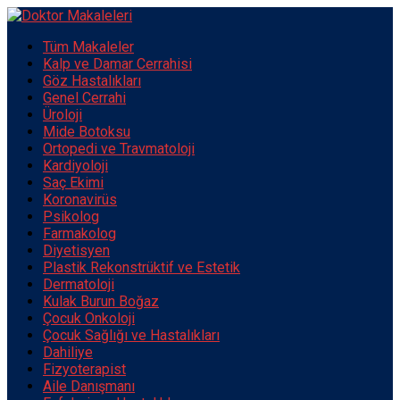
Tüm Makaleler
Kalp ve Damar Cerrahisi
Göz Hastalıkları
Genel Cerrahi
Üroloji
Mide Botoksu
Ortopedi ve Travmatoloji
Kardiyoloji
Saç Ekimi
Koronavirüs
Psikolog
Farmakolog
Diyetisyen
Plastik Rekonstrüktif ve Estetik
Dermatoloji
Kulak Burun Boğaz
Çocuk Onkoloji
Çocuk Sağlığı ve Hastalıkları
Dahiliye
Fizyoterapist
Aile Danışmanı