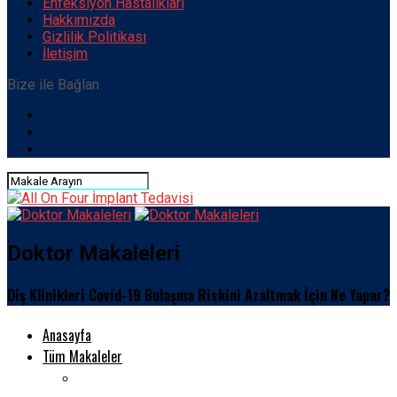
Enfeksiyon Hastalıkları
Hakkımızda
Gizlilik Politikası
İletişim
Bize ile Bağlan
Doktor Makaleleri
Diş Klinikleri Covid-19 Bulaşma Riskini Azaltmak İçin Ne Yapar?
Anasayfa
Tüm Makaleler