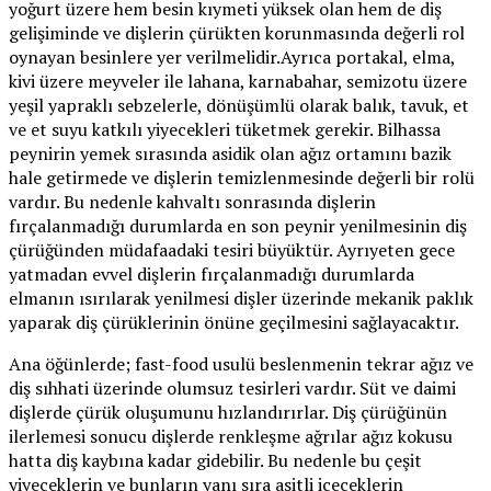
yoğurt üzere hem besin kıymeti yüksek olan hem de diş
gelişiminde ve dişlerin çürükten korunmasında değerli rol
oynayan besinlere yer verilmelidir.Ayrıca portakal, elma,
kivi üzere meyveler ile lahana, karnabahar, semizotu üzere
yeşil yapraklı sebzelerle, dönüşümlü olarak balık, tavuk, et
ve et suyu katkılı yiyecekleri tüketmek gerekir. Bilhassa
peynirin yemek sırasında asidik olan ağız ortamını bazik
hale getirmede ve dişlerin temizlenmesinde değerli bir rolü
vardır. Bu nedenle kahvaltı sonrasında dişlerin
fırçalanmadığı durumlarda en son peynir yenilmesinin diş
çürüğünden müdafaadaki tesiri büyüktür. Ayrıyeten gece
yatmadan evvel dişlerin fırçalanmadığı durumlarda
elmanın ısırılarak yenilmesi dişler üzerinde mekanik paklık
yaparak diş çürüklerinin önüne geçilmesini sağlayacaktır.
Ana öğünlerde; fast-food usulü beslenmenin tekrar ağız ve
diş sıhhati üzerinde olumsuz tesirleri vardır. Süt ve daimi
dişlerde çürük oluşumunu hızlandırırlar. Diş çürüğünün
ilerlemesi sonucu dişlerde renkleşme ağrılar ağız kokusu
hatta diş kaybına kadar gidebilir. Bu nedenle bu çeşit
yiyeceklerin ve bunların yanı sıra asitli içeceklerin