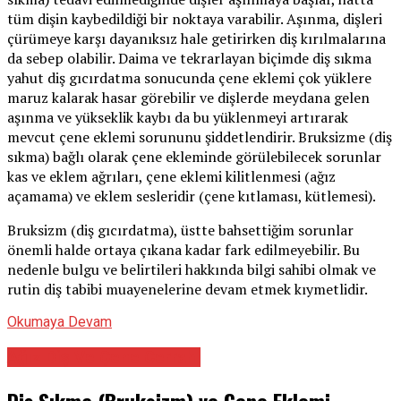
tüm dişin kaybedildiği bir noktaya varabilir. Aşınma, dişleri
çürümeye karşı dayanıksız hale getirirken diş kırılmalarına
da sebep olabilir. Daima ve tekrarlayan biçimde diş sıkma
yahut diş gıcırdatma sonucunda çene eklemi çok yüklere
maruz kalarak hasar görebilir ve dişlerde meydana gelen
aşınma ve yükseklik kaybı da bu yüklenmeyi artırarak
mevcut çene eklemi sorununu şiddetlendirir. Bruksizme (diş
sıkma) bağlı olarak çene ekleminde görülebilecek sorunlar
kas ve eklem ağrıları, çene eklemi kilitlenmesi (ağız
açamama) ve eklem sesleridir (çene kıtlaması, kütlemesi).
Bruksizm (diş gıcırdatma), üstte bahsettiğim sorunlar
önemli halde ortaya çıkana kadar fark edilmeyebilir. Bu
nedenle bulgu ve belirtileri hakkında bilgi sahibi olmak ve
rutin diş tabibi muayenelerine devam etmek kıymetlidir.
Okumaya Devam
Ağız Diş Ve Çene Cerrahı
Diş Sıkma (Bruksizm) ve Çene Eklemi