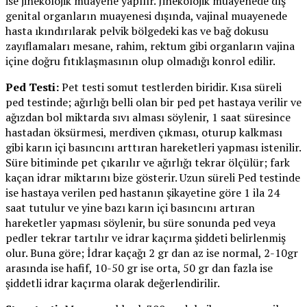
ise jinekolojik muayene yapılır. Jinekolojik muayenede dış
genital organların muayenesi dışında, vajinal muayenede
hasta ıkındırılarak pelvik bölgedeki kas ve bağ dokusu
zayıflamaları mesane, rahim, rektum gibi organların vajina
içine doğru fıtıklaşmasının olup olmadığı konrol edilir.
Ped Testi:
Pet testi somut testlerden biridir. Kısa süreli
ped testinde; ağırlığı belli olan bir ped pet hastaya verilir ve
ağızdan bol miktarda sıvı alması söylenir, 1 saat süresince
hastadan öksürmesi, merdiven çıkması, oturup kalkması
gibi karın içi basıncını arttıran hareketleri yapması istenilir.
Süre bitiminde pet çıkarılır ve ağırlığı tekrar ölçülür; fark
kaçan idrar miktarını bize gösterir. Uzun süreli Ped testinde
ise hastaya verilen ped hastanın şikayetine göre 1 ila 24
saat tutulur ve yine bazı karın içi basıncını artıran
hareketler yapması söylenir, bu süre sonunda ped veya
pedler tekrar tartılır ve idrar kaçırma şiddeti belirlenmiş
olur. Buna göre; İdrar kaçağı 2 gr dan az ise normal, 2-10gr
arasında ise hafif, 10-50 gr ise orta, 50 gr dan fazla ise
şiddetli idrar kaçırma olarak değerlendirilir.