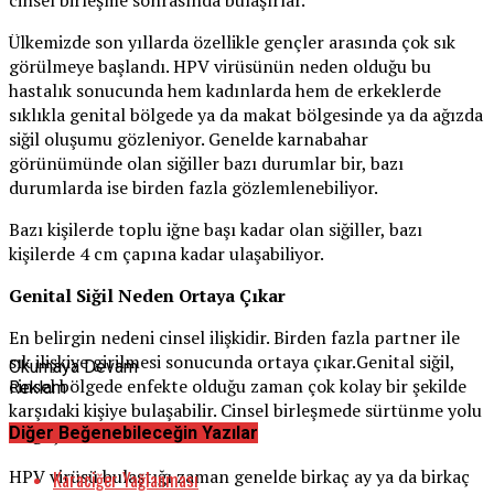
cinsel birleşme sonrasında bulaşırlar.
Ülkemizde son yıllarda özellikle gençler arasında çok sık
görülmeye başlandı. HPV virüsünün neden olduğu bu
hastalık sonucunda hem kadınlarda hem de erkeklerde
sıklıkla genital bölgede ya da makat bölgesinde ya da ağızda
siğil oluşumu gözleniyor. Genelde karnabahar
görünümünde olan siğiller bazı durumlar bir, bazı
durumlarda ise birden fazla gözlemlenebiliyor.
Bazı kişilerde toplu iğne başı kadar olan siğiller, bazı
kişilerde 4 cm çapına kadar ulaşabiliyor.
Genital Siğil Neden Ortaya Çıkar
En belirgin nedeni cinsel ilişkidir. Birden fazla partner ile
sık ilişkiye girilmesi sonucunda ortaya çıkar.Genital siğil,
Okumaya Devam
cinsel bölgede enfekte olduğu zaman çok kolay bir şekilde
Reklam
karşıdaki kişiye bulaşabilir. Cinsel birleşmede sürtünme yolu
Diğer Beğenebileceğin Yazılar
ile geçer.
HPV virüsü bulaştığı zaman genelde birkaç ay ya da birkaç
Karaciğer Yağlanması