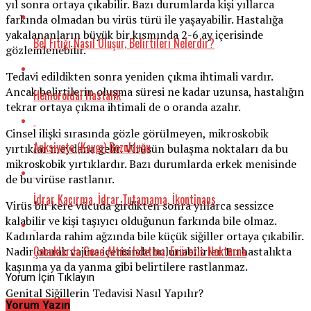
yıl sonra ortaya çıkabilir. Bazı durumlarda kişi yıllarca
farkında olmadan bu virüs türü ile yaşayabilir. Hastalığa
yakalananların büyük bir kısmında 2-6 ay içerisinde
Bel Fıtığı Nasıl Oluşur, Belirtileri Nelerdir?
gözlemlenebilir.
Tedavi edildikten sonra yeniden çıkma ihtimali vardır.
Ancak belirtilerin oluşma süresi ne kadar uzunsa, hastalığın
Hemoroidal Hastalık
tekrar ortaya çıkma ihtimali de o oranda azalır.
Cinsel ilişki sırasında gözle görülmeyen, mikroskobik
Anksiyete (Kaygı) Bozukluğu
yırtıklar meydana gelir. Virüsün bulaşma noktaları da bu
mikroskobik yırtıklardır. Bazı durumlarda erkek menisinde
de bu virüse rastlanır.
İdrar Kaçırma, İdrar Tutamama, İkontinans
Virüs bir kere vücuda girdikten sonra yıllarca sessizce
kalabilir ve kişi taşıyıcı olduğunun farkında bile olmaz.
Kadınlarda rahim ağzında bile küçük siğiller ortaya çıkabilir.
Çocuklarda Gece Altını Islatma, Enürezis Nokturna
Nadir olarak vajina içerisinde bulunabilirler. Bu hastalıkta
kaşınma ya da yanma gibi belirtilere rastlanmaz.
Yorum İçin Tıklayın
Genital Siğillerin Tedavisi Nasıl Yapılır?
Yorum Yazın