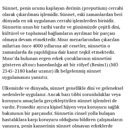
Sünnet, penis ucunu kaplayan derinin (preputium) cerrahi
olarak çıkarılması işlemidir. Sünnet, eski zamanlardan beri
dünyada en sık uygulanan cerrahi işlemlerden birisidir.
Sünnetin uzun bir tarihi vardır ve günümüzde çeşitli dini,
kültürel ve toplumsal bağlamların ayrılmaz bir parçası
olmaya devam etmektedir. Mısır mezarlarından çıkarılan
milattan önce 4000 yıllarına ait cesetler, sünnetin o
zamanlarda da yapıldığına dair kanıt teşkil etmektedir.
Mısır’da bulunan ergen erkek çocuklarının sünnetini
gösteren altıncı hanedanlığa ait bir rölyef (Resim1) (MÖ
2345-2180 kadar uzanır) ilk belgelenmiş sünnet
uygulamasını yansıtır.
Ülkemizde ve dünyada, sünnet genellikle dini ve geleneksel
nedenlerle uygulanır. Ancak bazı tıbbi zorunluluklar veya
koruyucu amaçlarla gerçekleştirilen sünnet işlemleri de
vardır. Prosedür ayrıca kişisel hijyen veya koruyucu sağlık
bakımının bir parçasıdır. Sünnetin cinsel yolla bulaşan
hastalıklara karşı koruyucu olduğunu bildiren çalışmaların
yanısıra, penis kanserinin sünnet olmayan erkeklerde