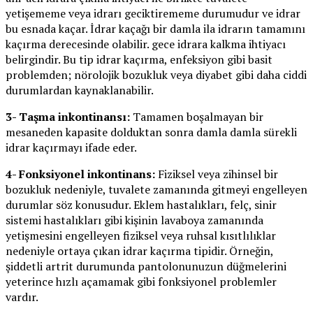
yetişememe veya idrarı geciktirememe durumudur ve idrar
bu esnada kaçar. İdrar kaçağı bir damla ila idrarın tamamını
kaçırma derecesinde olabilir. gece idrara kalkma ihtiyacı
belirgindir. Bu tip idrar kaçırma, enfeksiyon gibi basit
problemden; nörolojik bozukluk veya diyabet gibi daha ciddi
durumlardan kaynaklanabilir.
3- Taşma inkontinansı:
Tamamen boşalmayan bir
mesaneden kapasite dolduktan sonra damla damla sürekli
idrar kaçırmayı ifade eder.
4- Fonksiyonel inkontinans:
Fiziksel veya zihinsel bir
bozukluk nedeniyle, tuvalete zamanında gitmeyi engelleyen
durumlar söz konusudur. Eklem hastalıkları, felç, sinir
sistemi hastalıkları gibi kişinin lavaboya zamanında
yetişmesini engelleyen fiziksel veya ruhsal kısıtlılıklar
nedeniyle ortaya çıkan idrar kaçırma tipidir. Örneğin,
şiddetli artrit durumunda pantolonunuzun düğmelerini
yeterince hızlı açamamak gibi fonksiyonel problemler
vardır.