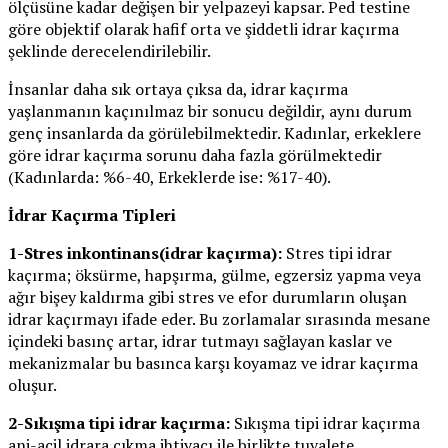
ölçüsüne kadar değişen bir yelpazeyi kapsar. Ped testine
göre objektif olarak hafif orta ve şiddetli idrar kaçırma
şeklinde derecelendirilebilir.
İnsanlar daha sık ortaya çıksa da, idrar kaçırma
yaşlanmanın kaçınılmaz bir sonucu değildir, aynı durum
genç insanlarda da görülebilmektedir. Kadınlar, erkeklere
göre idrar kaçırma sorunu daha fazla görülmektedir
(Kadınlarda: %6-40, Erkeklerde ise: %17-40).
İdrar Kaçırma Tipleri
1-Stres inkontinans(idrar kaçırma):
Stres tipi idrar
kaçırma; öksürme, hapşırma, gülme, egzersiz yapma veya
ağır bişey kaldırma gibi stres ve efor durumların oluşan
idrar kaçırmayı ifade eder. Bu zorlamalar sırasında mesane
içindeki basınç artar, idrar tutmayı sağlayan kaslar ve
mekanizmalar bu basınca karşı koyamaz ve idrar kaçırma
oluşur.
2-Sıkışma tipi idrar kaçırma:
Sıkışma tipi idrar kaçırma
ani-acil idrara çıkma ihtiyacı ile birlikte tuvalete