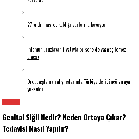
27 yıldır hasret kaldığı saçlarına kavuştu
Ihlamur ucuzlayan fiyatıyla bu sene de vazgeçilemez
olacak
Ordu, aşılama çalışmalarında Türkiye’de üçüncü sıraya
yükseldi
Üroloji
Genital Siğil Nedir? Neden Ortaya Çıkar?
Tedavisi Nasıl Yapılır?