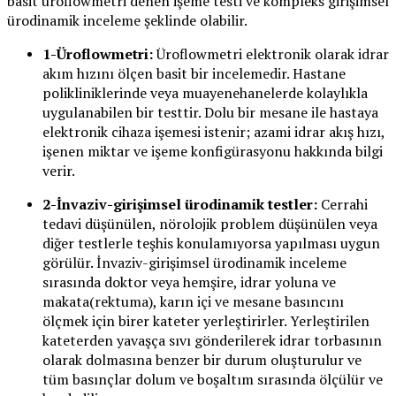
basit üroflowmetri denen işeme testi ve kompleks girişimsel
ürodinamik inceleme şeklinde olabilir.
1-Üroflowmetri:
Üroflowmetri elektronik olarak idrar
akım hızını ölçen basit bir incelemedir. Hastane
polikliniklerinde veya muayenehanelerde kolaylıkla
uygulanabilen bir testtir. Dolu bir mesane ile hastaya
elektronik cihaza işemesi istenir; azami idrar akış hızı,
işenen miktar ve işeme konfigürasyonu hakkında bilgi
verir.
2-İnvaziv-girişimsel ürodinamik testler:
Cerrahi
tedavi düşünülen, nörolojik problem düşünülen veya
diğer testlerle teşhis konulamıyorsa yapılması uygun
görülür. İnvaziv-girişimsel ürodinamik inceleme
sırasında doktor veya hemşire, idrar yoluna ve
makata(rektuma), karın içi ve mesane basıncını
ölçmek için birer kateter yerleştirirler. Yerleştirilen
kateterden yavaşça sıvı gönderilerek idrar torbasının
olarak dolmasına benzer bir durum oluşturulur ve
tüm basınçlar dolum ve boşaltım sırasında ölçülür ve