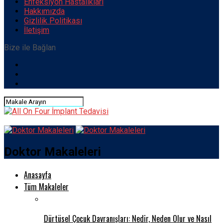
Enfeksiyon Hastalıkları
Hakkımızda
Gizlilik Politikası
İletişim
Bize ile Bağlan
Doktor Makaleleri
Anasayfa
Tüm Makaleler
Dürtüsel Çocuk Davranışları: Nedir, Neden Olur ve Nasıl