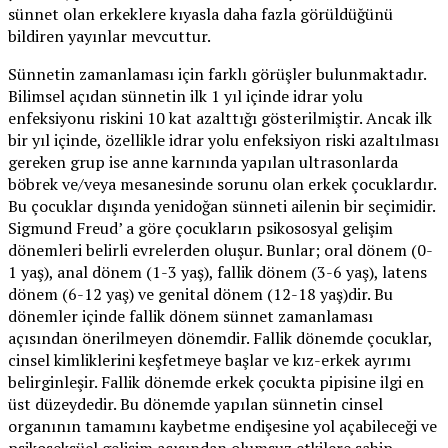
sünnet olan erkeklere kıyasla daha fazla görüldüğünü
bildiren yayınlar mevcuttur.
Sünnetin zamanlaması için farklı görüşler bulunmaktadır.
Bilimsel açıdan sünnetin ilk 1 yıl içinde idrar yolu
enfeksiyonu riskini 10 kat azalttığı gösterilmiştir. Ancak ilk
bir yıl içinde, özellikle idrar yolu enfeksiyon riski azaltılması
gereken grup ise anne karnında yapılan ultrasonlarda
böbrek ve/veya mesanesinde sorunu olan erkek çocuklardır.
Bu çocuklar dışında yenidoğan sünneti ailenin bir seçimidir.
Sigmund Freud’ a göre çocukların psikososyal gelişim
dönemleri belirli evrelerden oluşur. Bunlar; oral dönem (0-
1 yaş), anal dönem (1-3 yaş), fallik dönem (3-6 yaş), latens
dönem (6-12 yaş) ve genital dönem (12-18 yaş)dir. Bu
dönemler içinde fallik dönem sünnet zamanlaması
açısından önerilmeyen dönemdir. Fallik dönemde çocuklar,
cinsel kimliklerini keşfetmeye başlar ve kız-erkek ayrımı
belirginleşir. Fallik dönemde erkek çocukta pipisine ilgi en
üst düzeydedir. Bu dönemde yapılan sünnetin cinsel
organının tamamını kaybetme endişesine yol açabileceği ve
psikoseksüel gelişim açısından olumsuz etkilere sahip