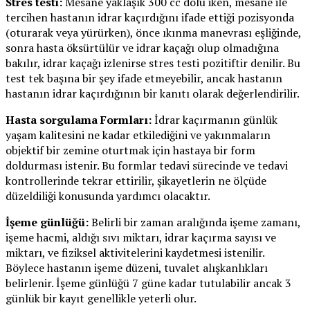
Stres testi:
Mesane yaklaşık 300 cc dolu iken, mesane ile
tercihen hastanın idrar kaçırdığını ifade ettiği pozisyonda
(oturarak veya yürürken), önce ıkınma manevrası eşliğinde,
sonra hasta öksürtülür ve idrar kaçağı olup olmadığına
bakılır, idrar kaçağı izlenirse stres testi pozitiftir denilir. Bu
test tek başına bir şey ifade etmeyebilir, ancak hastanın
hastanın idrar kaçırdığının bir kanıtı olarak değerlendirilir.
Hasta sorgulama Formları:
İdrar kaçırmanın günlük
yaşam kalitesini ne kadar etkilediğini ve yakınmaların
objektif bir zemine oturtmak için hastaya bir form
doldurması istenir. Bu formlar tedavi sürecinde ve tedavi
kontrollerinde tekrar ettirilir, şikayetlerin ne ölçüde
düzeldiliği konusunda yardımcı olacaktır.
İşeme günlüğü:
Belirli bir zaman aralığında işeme zamanı,
işeme hacmi, aldığı sıvı miktarı, idrar kaçırma sayısı ve
miktarı, ve fiziksel aktivitelerini kaydetmesi istenilir.
Böylece hastanın işeme düzeni, tuvalet alışkanlıkları
belirlenir. İşeme günlüğü 7 güne kadar tutulabilir ancak 3
günlük bir kayıt genellikle yeterli olur.