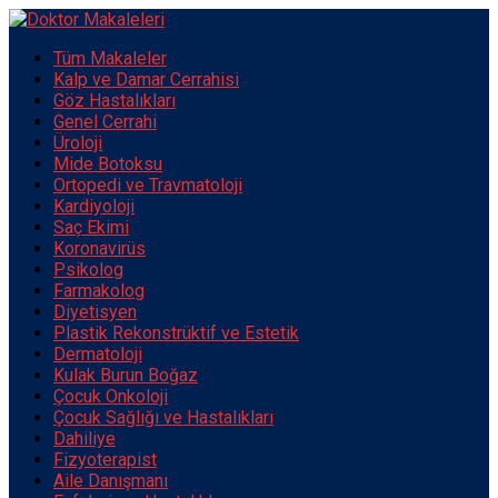
Tüm Makaleler
Kalp ve Damar Cerrahisi
Göz Hastalıkları
Genel Cerrahi
Üroloji
Mide Botoksu
Ortopedi ve Travmatoloji
Kardiyoloji
Saç Ekimi
Koronavirüs
Psikolog
Farmakolog
Diyetisyen
Plastik Rekonstrüktif ve Estetik
Dermatoloji
Kulak Burun Boğaz
Çocuk Onkoloji
Çocuk Sağlığı ve Hastalıkları
Dahiliye
Fizyoterapist
Aile Danışmanı