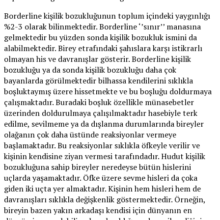
Borderline kişilik bozukluğunun toplum içindeki yaygınlığı
%2-3 olarak bilinmektedir. Borderline ‘’sınır’’ manasına
gelmektedir bu yüzden sonda kişilik bozukluk ismini da
alabilmektedir. Birey etrafındaki şahıslara karşı istikrarlı
olmayan his ve davranışlar gösterir. Borderline kişilik
bozukluğu ya da sonda kişilik bozukluğu daha çok
bayanlarda görülmektedir bilhassa kendilerini sıklıkla
boşluktaymış üzere hissetmekte ve bu boşluğu doldurmaya
çalışmaktadır. Buradaki boşluk özellikle münasebetler
üzerinden doldurulmaya çalışılmaktadır hasebiyle terk
edilme, sevilmeme ya da dışlanma durumlarında bireyler
olağanın çok daha üstünde reaksiyonlar vermeye
başlamaktadır. Bu reaksiyonlar sıklıkla öfkeyle verilir ve
kişinin kendisine ziyan vermesi tarafındadır. Hudut kişilik
bozukluğuna sahip bireyler neredeyse bütün hislerini
uçlarda yaşamaktadır. Öfke üzere sevme hisleri da çoka
giden iki uçta yer almaktadır. Kişinin hem hisleri hem de
davranışları sıklıkla değişkenlik göstermektedir. Örneğin,
bireyin bazen yakın arkadaşı kendisi için dünyanın en