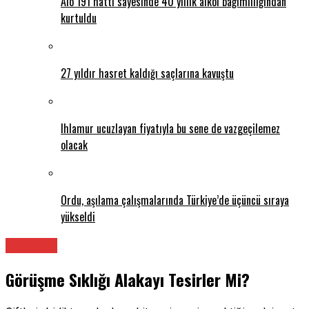
Alo 191 hattı sayesinde 40 yıllık alkol bağımlılığından
kurtuldu
27 yıldır hasret kaldığı saçlarına kavuştu
Ihlamur ucuzlayan fiyatıyla bu sene de vazgeçilemez
olacak
Ordu, aşılama çalışmalarında Türkiye’de üçüncü sıraya
yükseldi
Psikolog
Görüşme Sıklığı Alakayı Tesirler Mi?