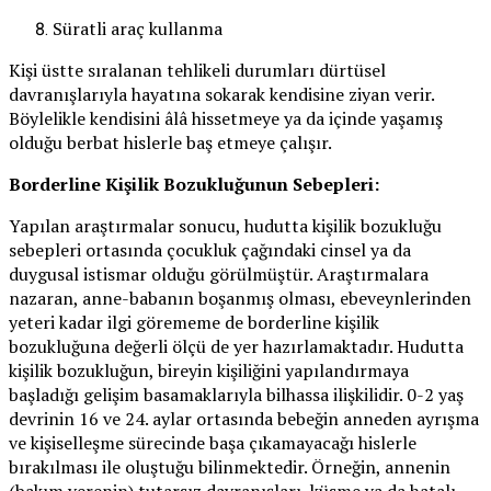
Süratli araç kullanma
Kişi üstte sıralanan tehlikeli durumları dürtüsel
davranışlarıyla hayatına sokarak kendisine ziyan verir.
Böylelikle kendisini âlâ hissetmeye ya da içinde yaşamış
olduğu berbat hislerle baş etmeye çalışır.
Borderline Kişilik Bozukluğunun Sebepleri:
Yapılan araştırmalar sonucu, hudutta kişilik bozukluğu
sebepleri ortasında çocukluk çağındaki cinsel ya da
duygusal istismar olduğu görülmüştür. Araştırmalara
nazaran, anne-babanın boşanmış olması, ebeveynlerinden
yeteri kadar ilgi görememe de borderline kişilik
bozukluğuna değerli ölçü de yer hazırlamaktadır. Hudutta
kişilik bozukluğun, bireyin kişiliğini yapılandırmaya
başladığı gelişim basamaklarıyla bilhassa ilişkilidir. 0-2 yaş
devrinin 16 ve 24. aylar ortasında bebeğin anneden ayrışma
ve kişiselleşme sürecinde başa çıkamayacağı hislerle
bırakılması ile oluştuğu bilinmektedir. Örneğin, annenin
(bakım verenin) tutarsız davranışları, küsme ya da hatalı