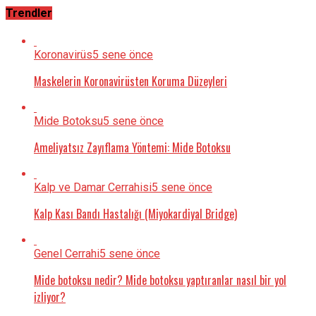
Trendler
Koronavirüs
5 sene önce
Maskelerin Koronavirüsten Koruma Düzeyleri
Mide Botoksu
5 sene önce
Ameliyatsız Zayıflama Yöntemi: Mide Botoksu
Kalp ve Damar Cerrahisi
5 sene önce
Kalp Kası Bandı Hastalığı (Miyokardiyal Bridge)
Genel Cerrahi
5 sene önce
Mide botoksu nedir? Mide botoksu yaptıranlar nasıl bir yol
izliyor?