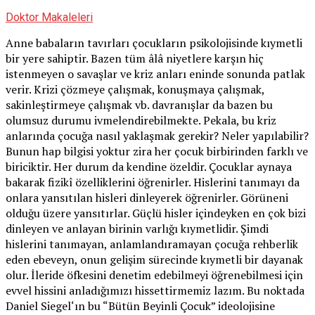
Doktor Makaleleri
Anne babaların tavırları çocukların psikolojisinde kıymetli
bir yere sahiptir. Bazen tüm âlâ niyetlere karşın hiç
istenmeyen o savaşlar ve kriz anları eninde sonunda patlak
verir. Krizi çözmeye çalışmak, konuşmaya çalışmak,
sakinleştirmeye çalışmak vb. davranışlar da bazen bu
olumsuz durumu ivmelendirebilmekte. Pekala, bu kriz
anlarında çocuğa nasıl yaklaşmak gerekir? Neler yapılabilir?
Bunun hap bilgisi yoktur zira her çocuk birbirinden farklı ve
biriciktir. Her durum da kendine özeldir. Çocuklar aynaya
bakarak fizikî özelliklerini öğrenirler. Hislerini tanımayı da
onlara yansıtılan hisleri dinleyerek öğrenirler. Görüneni
olduğu üzere yansıtırlar. Güçlü hisler içindeyken en çok bizi
dinleyen ve anlayan birinin varlığı kıymetlidir. Şimdi
hislerini tanımayan, anlamlandıramayan çocuğa rehberlik
eden ebeveyn, onun gelişim sürecinde kıymetli bir dayanak
olur. İleride öfkesini denetim edebilmeyi öğrenebilmesi için
evvel hissini anladığımızı hissettirmemiz lazım. Bu noktada
Daniel Siegel‘ın bu “Bütün Beyinli Çocuk” ideolojisine