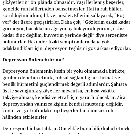
şikâyetlerin” ön plânda olmasıdır. Yaşı ilerlemiş beşerler,
genelde ruh hâllerinden bahsetmezler. Hatta ruh hâlleri
sorulduğunda karşılık vermezler. Ellerini sallayarak, “Boş
ver” der üzere geçiştirirler. Daha çok, “Gözlerim eskisi kadar
görmüyor, bacaklarım ağrıyor, çabuk yoruluyorum, eskisi
kadar dinç değilim, kuvvetim yerinde değil” diye serzenişte
bulunurlar. Hekimler fizikî semptomlara daha çok
odaklandıkları için, depresyon teşhisini göz arkası ediyorlar.
Depresyon önlenebilir mi?
Depresyonu önlemenin kesin bir yolu olmamakla birlikte,
gerilimi denetim etmek, ruhsal sağlamlığı arttırmak ve
benlik hürmetini güçlendirmek değerli adımlardır. Şahısta
üstte saydığımız şikâyetler mevcutsa, en kısa vakitte
takviye alması, kendisi ve etrafı için yararlı olacaktır. Zira
depresyondan yalnızca kişinin kendisi mustarip değildir,
konut ve iş etrafındaki tüp beşerler bu olumsuz ruh
hâlinden etkilenirler.
Depresyon bir hastalıktır. Öncelikle bunu bilip kabul etmek