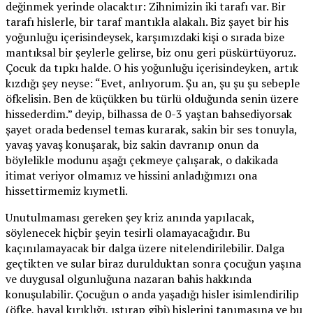
değinmek yerinde olacaktır: Zihnimizin iki tarafı var. Bir
tarafı hislerle, bir taraf mantıkla alakalı. Biz şayet bir his
yoğunluğu içerisindeysek, karşımızdaki kişi o sırada bize
mantıksal bir şeylerle gelirse, biz onu geri püskürtüyoruz.
Çocuk da tıpkı halde. O his yoğunluğu içerisindeyken, artık
kızdığı şey neyse: “Evet, anlıyorum. Şu an, şu şu şu sebeple
öfkelisin. Ben de küçükken bu türlü olduğunda senin üzere
hissederdim.” deyip, bilhassa de 0-3 yaştan bahsediyorsak
şayet orada bedensel temas kurarak, sakin bir ses tonuyla,
yavaş yavaş konuşarak, biz sakin davranıp onun da
böylelikle modunu aşağı çekmeye çalışarak, o dakikada
itimat veriyor olmamız ve hissini anladığımızı ona
hissettirmemiz kıymetli.
Unutulmaması gereken şey kriz anında yapılacak,
söylenecek hiçbir şeyin tesirli olamayacağıdır. Bu
kaçınılamayacak bir dalga üzere nitelendirilebilir. Dalga
geçtikten ve sular biraz durulduktan sonra çocuğun yaşına
ve duygusal olgunluğuna nazaran bahis hakkında
konuşulabilir. Çocuğun o anda yaşadığı hisler isimlendirilip
(öfke, hayal kırıklığı, ıstırap gibi) hislerini tanımasına ve bu