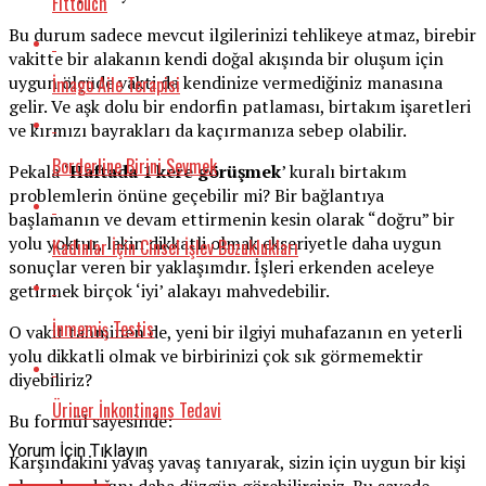
Fittouch
Bu durum sadece mevcut ilgilerinizi tehlikeye atmaz, birebir
vakitte bir alakanın kendi doğal akışında bir oluşum için
uygun ölçüde vakti da kendinize vermediğiniz manasına
İmago Aile Terapisi
gelir. Ve aşk dolu bir endorfin patlaması, birtakım işaretleri
ve kırmızı bayrakları da kaçırmanıza sebep olabilir.
Borderline Birini Sevmek
Pekala
‘Haftada 1 kere görüşmek
’ kuralı birtakım
problemlerin önüne geçebilir mi? Bir bağlantıya
başlamanın ve devam ettirmenin kesin olarak “doğru” bir
yolu yoktur, lakin dikkatli olmak ekseriyetle daha uygun
Kadınlar İçin Cinsel İşlev Bozuklukları
sonuçlar veren bir yaklaşımdır. İşleri erkenden aceleye
getirmek birçok ‘iyi’ alakayı mahvedebilir.
İnmemiş Testis
O vakit tahminen de, yeni bir ilgiyi muhafazanın en yeterli
yolu dikkatli olmak ve birbirinizi çok sık görmemektir
diyebiliriz?
Üriner İnkontinans Tedavi
Bu formül sayesinde:
Yorum İçin Tıklayın
Karşındakini yavaş yavaş tanıyarak, sizin için uygun bir kişi
olup olmadığını daha düzgün görebilirsiniz. Bu sayede,