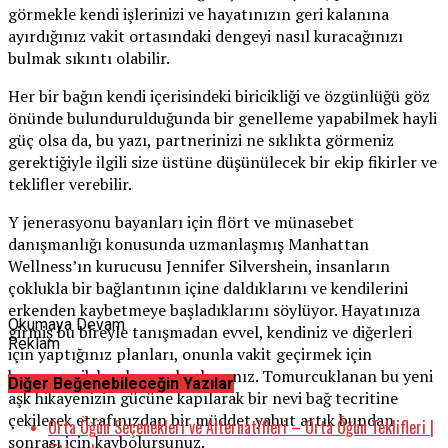
görmekle kendi işlerinizi ve hayatınızın geri kalanına
ayırdığınız vakit ortasındaki dengeyi nasıl kuracağınızı
bulmak sıkıntı olabilir.
Her bir bağın kendi içerisindeki biricikliği ve özgünlüğü göz
önünde bulundurulduğunda bir genelleme yapabilmek hayli
güç olsa da, bu yazı, partnerinizi ne sıklıkta görmeniz
gerektiğiyle ilgili size üstüne düşünülecek bir ekip fikirler ve
teklifler verebilir.
Y jenerasyonu bayanları için flört ve münasebet
danışmanlığı konusunda uzmanlaşmış Manhattan
Wellness’ın kurucusu Jennifer Silvershein, insanların
çoklukla bir bağlantının içine daldıklarını ve kendilerini
erkenden kaybetmeye başladıklarını söylüyor. Hayatınıza
Okumaya Devam
girmiş bu bireyle tanışmadan evvel, kendiniz ve diğerleri
Reklam
için yaptığınız planları, onunla vakit geçirmek için
hemencecik bırakmaya başlarsınız. Tomurcuklanan bu yeni
Diğer Beğenebileceğin Yazılar
aşk hikayenizin gücüne kapılarak bir nevi bağ tecritine
çekilerek etrafınızdan bir müddet yahut artık bundan
Orta Öğün Seçenekleri ve Alternatifleri – Orta Öğün Teklifleri |
sonrası için kaybolursunuz.