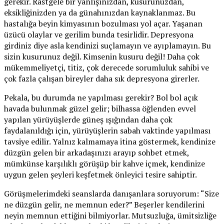
gerekir. Rastgele bir yanlışınızdan, kusurunuzdan,
eksikliğinizden ya da günahınızdan kaynaklanmaz. Bu
hastalığa beyin kimyasının bozulması yol açar. Yaşanan
üzücü olaylar ve gerilim bunda tesirlidir. Depresyona
girdiniz diye asla kendinizi suçlamayın ve ayıplamayın. Bu
sizin kusurunuz değil. Kimsenin kusuru değil! Daha çok
mükemmeliyetçi, titiz, çok derecede sorumluluk sahibi ve
çok fazla çalışan bireyler daha sık depresyona girerler.
Pekala, bu durumda ne yapılması gerekir? Bol bol açık
havada bulunmak güzel gelir; bilhassa öğlenden evvel
yapılan yürüyüşlerde güneş ışığından daha çok
faydalanıldığı için, yürüyüşlerin sabah vaktinde yapılması
tavsiye edilir. Yalnız kalmamaya itina göstermek, kendinize
düzgün gelen bir arkadaşınızı arayıp sohbet etmek,
mümkünse karşılıklı görüşüp bir kahve içmek, kendinize
uygun gelen şeyleri keşfetmek önleyici tesire sahiptir.
Görüşmelerimdeki seanslarda danışanlara soruyorum: “Size
ne düzgün gelir, ne memnun eder?” Beşerler kendilerini
neyin memnun ettiğini bilmiyorlar. Mutsuzluğa, ümitsizliğe