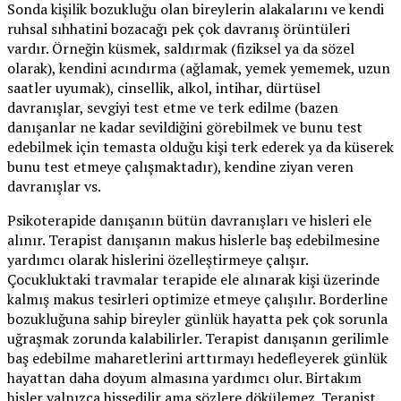
Sonda kişilik bozukluğu olan bireylerin alakalarını ve kendi
ruhsal sıhhatini bozacağı pek çok davranış örüntüleri
vardır. Örneğin küsmek, saldırmak (fiziksel ya da sözel
olarak), kendini acındırma (ağlamak, yemek yememek, uzun
saatler uyumak), cinsellik, alkol, intihar, dürtüsel
davranışlar, sevgiyi test etme ve terk edilme (bazen
danışanlar ne kadar sevildiğini görebilmek ve bunu test
edebilmek için temasta olduğu kişi terk ederek ya da küserek
bunu test etmeye çalışmaktadır), kendine ziyan veren
davranışlar vs.
Psikoterapide danışanın bütün davranışları ve hisleri ele
alınır. Terapist danışanın makus hislerle baş edebilmesine
yardımcı olarak hislerini özelleştirmeye çalışır.
Çocukluktaki travmalar terapide ele alınarak kişi üzerinde
kalmış makus tesirleri optimize etmeye çalışılır. Borderline
bozukluğuna sahip bireyler günlük hayatta pek çok sorunla
uğraşmak zorunda kalabilirler. Terapist danışanın gerilimle
baş edebilme maharetlerini arttırmayı hedefleyerek günlük
hayattan daha doyum almasına yardımcı olur. Birtakım
hisler yalnızca hissedilir ama sözlere dökülemez. Terapist