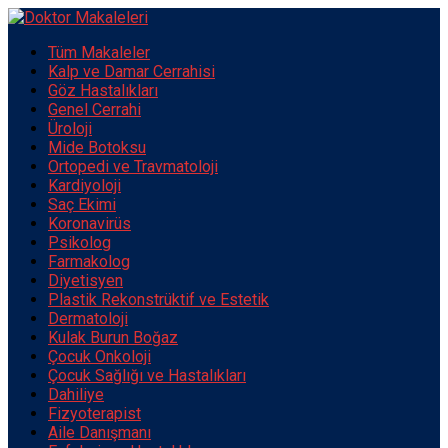
Tüm Makaleler
Kalp ve Damar Cerrahisi
Göz Hastalıkları
Genel Cerrahi
Üroloji
Mide Botoksu
Ortopedi ve Travmatoloji
Kardiyoloji
Saç Ekimi
Koronavirüs
Psikolog
Farmakolog
Diyetisyen
Plastik Rekonstrüktif ve Estetik
Dermatoloji
Kulak Burun Boğaz
Çocuk Onkoloji
Çocuk Sağlığı ve Hastalıkları
Dahiliye
Fizyoterapist
Aile Danışmanı