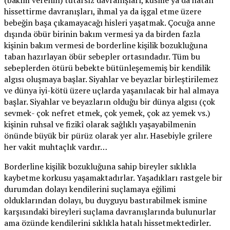
hissettirme davranışları, ihmal ya da işgal etme üzere
bebeğin başa çıkamayacağı hisleri yaşatmak. Çocuğa anne
dışında öbür birinin bakım vermesi ya da birden fazla
kişinin bakım vermesi de borderline kişilik bozukluğuna
taban hazırlayan öbür sebepler ortasındadır. Tüm bu
sebeplerden ötürü bebekte bütünleşememiş bir kendilik
algısı oluşmaya başlar. Siyahlar ve beyazlar birleştirilemez
ve dünya iyi-kötü üzere uçlarda yaşanılacak bir hal almaya
başlar. Siyahlar ve beyazların olduğu bir dünya algısı (çok
sevmek- çok nefret etmek, çok yemek, çok az yemek vs.)
kişinin ruhsal ve fizikî olarak sağlıklı yaşayabilmenin
önünde büyük bir pürüz olarak yer alır. Hasebiyle grilere
her vakit muhtaçlık vardır…
Borderline kişilik bozukluğuna sahip bireyler sıklıkla
kaybetme korkusu yaşamaktadırlar. Yaşadıkları rastgele bir
durumdan dolayı kendilerini suçlamaya eğilimi
olduklarından dolayı, bu duyguyu bastırabilmek ismine
karşısındaki bireyleri suçlama davranışlarında bulunurlar
ama özünde kendilerini sıklıkla hatalı hissetmektedirler.