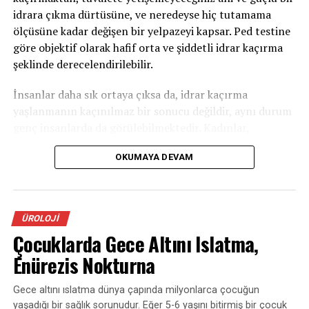
hangi şekilde (lokal ya da genel anestezi) yapılıyor olursa
idrara çıkma dürtüsüne, ve neredeyse hiç tutamama
olsun, sünnetin cerrahi bir işlem olduğu
ölçüsüne kadar değişen bir yelpazeyi kapsar. Ped testine
unutulmamalıdır. Ameliyathane şartlarında
göre objektif olarak hafif orta ve şiddetli idrar kaçırma
sterilizasyon koşullarının sağlandığı uygun
şeklinde derecelendirilebilir.
malzemelerle yapılması gerekmektedir.
İnsanlar daha sık ortaya çıksa da, idrar kaçırma
yaşlanmanın kaçınılmaz bir sonucu değildir, aynı durum
genç insanlarda da görülebilmektedir. Kadınlar,
erkeklere göre idrar kaçırma sorunu daha fazla
OKUMAYA DEVAM
görülmektedir (Kadınlarda: %6-40, Erkeklerde ise: %17-
40).
İdrar Kaçırma Tipleri
ÜROLOJI
Çocuklarda Gece Altını Islatma,
1-Stres inkontinans(idrar kaçırma):
Stres tipi idrar
kaçırma; öksürme, hapşırma, gülme, egzersiz yapma
Enürezis Nokturna
veya ağır bişey kaldırma gibi stres ve efor durumların
oluşan idrar kaçırmayı ifade eder. Bu zorlamalar
Gece altını ıslatma dünya çapında milyonlarca çocuğun
sırasında mesane içindeki basınç artar, idrar tutmayı
yaşadığı bir sağlık sorunudur. Eğer 5-6 yaşını bitirmiş bir çocuk