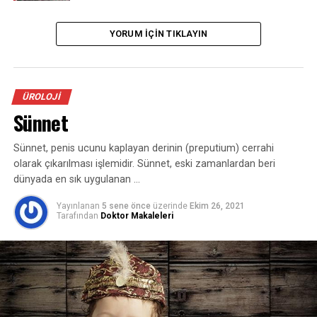
YORUM İÇIN TIKLAYIN
İLGILI KONULAR:
GÜN
TAŞ
SIRADAKI
ERKEN BOŞALMA
ÜROLOJI
KAÇIRMAYIN
İnfertilite (Kısırlık)
Sünnet
Sünnet, penis ucunu kaplayan derinin (preputium) cerrahi
olarak çıkarılması işlemidir. Sünnet, eski zamanlardan beri
dünyada en sık uygulanan …
Yayınlanan
5 sene önce
üzerinde
Ekim 26, 2021
Tarafından
Doktor Makaleleri