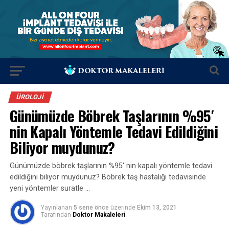
ÜROLOJI
Günümüzde Böbrek Taşlarının %95′
nin Kapalı Yöntemle Tedavi Edildiğini
Biliyor muydunuz?
Günümüzde böbrek taşlarının %95′ nin kapalı yöntemle tedavi
edildiğini biliyor muydunuz? Böbrek taş hastalığı tedavisinde
yeni yöntemler suratle …
Yayınlanan
5 sene önce
üzerinde
Ekim 13, 2021
Tarafından
Doktor Makaleleri