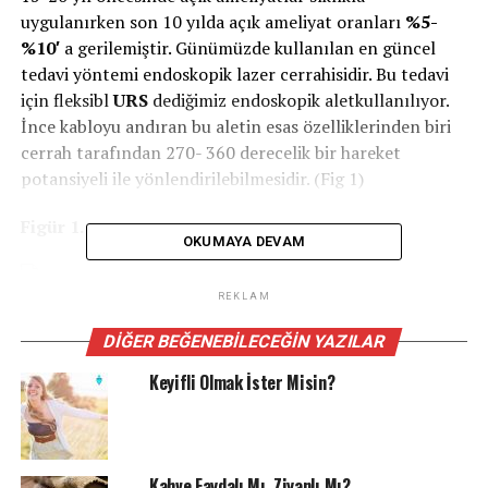
uygulanırken son 10 yılda açık ameliyat oranları
%5-
%10′
a gerilemiştir. Günümüzde kullanılan en güncel
tedavi yöntemi endoskopik lazer cerrahisidir. Bu tedavi
için fleksibl
URS
dediğimiz endoskopik aletkullanılıyor.
İnce kabloyu andıran bu aletin esas özelliklerinden biri
cerrah tarafından 270- 360 derecelik bir hareket
potansiyeli ile yönlendirilebilmesidir. (Fig 1)
Figür 1.
OKUMAYA DEVAM
REKLAM
Flexible urs
(RIRS)
yönteminin bu özelliği sayesinde
DIĞER BEĞENEBILECEĞIN YAZILAR
böbrekteki taşları böbreğin her neresinde yerleşmiş
olursa olsun; tamamen endoskopik olarak
( herhangi
Keyifli Olmak İster Misin?
bir kesi olmadan)
temizleyebiliyor.(Fig .2)
Figür 2.
Kahve Faydalı Mı, Ziyanlı Mı?