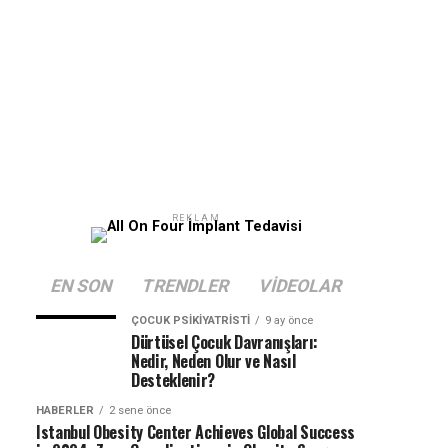
REKLAM
EN SON
TRENDLER
VIDEOLAR
ÇOCUK PSIKIYATRISTI
9 ay önce
Dürtüsel Çocuk Davranışları:
Nedir, Neden Olur ve Nasıl
Desteklenir?
HABERLER
2 sene önce
Istanbul Obesity Center Achieves Global Success