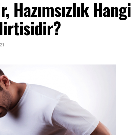
r, Hazımsızlık Hangi
irtisidir?
021