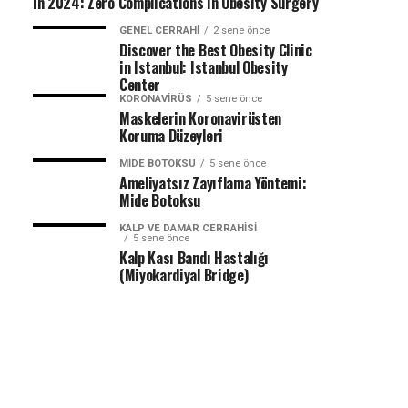
in 2024: Zero Complications in Obesity Surgery
GENEL CERRAHI
2 sene önce
Discover the Best Obesity Clinic
in Istanbul: Istanbul Obesity
Center
KORONAVIRÜS
5 sene önce
Maskelerin Koronavirüsten
Koruma Düzeyleri
MIDE BOTOKSU
5 sene önce
Ameliyatsız Zayıflama Yöntemi:
Mide Botoksu
KALP VE DAMAR CERRAHISI
5 sene önce
Kalp Kası Bandı Hastalığı
(Miyokardiyal Bridge)