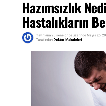
Hazımsızlık Nedi
Hastalıkların Bel
Yayınlanan
5 sene önce
üzerinde
Mayıs 26, 2
Tarafından
Doktor Makaleleri