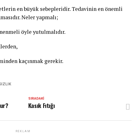
yetlerin en büyük sebepleridir. Tedavinin en önemli
masıdır. Neler yapmalı;
ğnenmeli öyle yutulmalıdır.
nlerden,
timinden kaçınmak gerekir.
IZLIK
SIRADAKI
şur?
Kasık Fıtığı
REKLAM