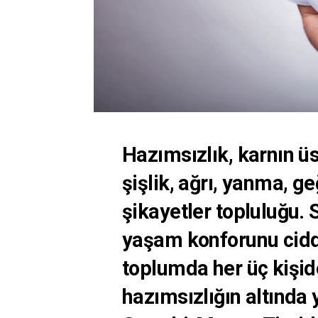
Hazımsızlık, karnın ü
şişlik, ağrı, yanma, g
şikayetler topluluğu. 
yaşam konforunu ciddi
toplumda her üç kişiden
hazımsızlığın altında