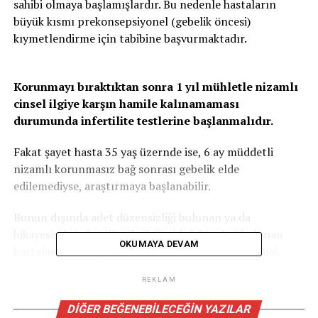
sahibi olmaya başlamışlardır. Bu nedenle hastaların
büyük kısmı prekonsepsiyonel (gebelik öncesi)
kıymetlendirme için tabibine başvurmaktadır.
Korunmayı bıraktıktan sonra 1 yıl mühletle nizamlı
cinsel ilgiye karşın hamile kalınamaması
durumunda infertilite testlerine başlanmalıdır.
Fakat şayet hasta 35 yaş üzernde ise, 6 ay müddetli
nizamlı korunmasız bağ sonrası gebelik elde
edilemediyse, araştırmaya başlanabilir.
Bunun dışında adet düzensizliği bulunan ya da
hikayesinde infertilite ile ilgili risk faktörleri bulunan
OKUMAYA DEVAM
hastalarda da değerlendirmeye daha erken başlamak
gerekebilir.
REKLAM
Çocuk sahibi olamayan çiftlerin yaklaşık üçte birinde
DIĞER BEĞENEBILECEĞIN YAZILAR
sebep erkekten, üçte birinde ,kadından kaynaklı olup,