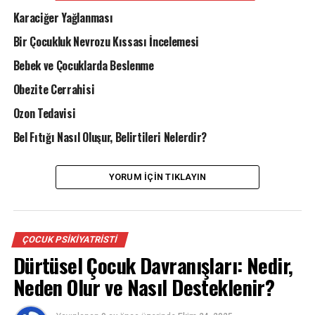
geri kalanında ise hiçbir sebep bulunamayabilir.Hiç
Karaciğer Yağlanması
sebep bulunamayan hastalar için de başarılı tedavi
Bir Çocukluk Nevrozu Kıssası İncelemesi
teknikleri mevcuttur.
Bebek ve Çocuklarda Beslenme
Genel olarak bayanlarda yumurtlama sıkıntıları,
Obezite Cerrahisi
hormonal problemler, ya da genital organlarla ilgili
Ozon Tedavisi
meselelere bağlı infertilite saptanır. Bayanlar için yaş
fertilite açısından değerli bir faktördür.
Bel Fıtığı Nasıl Oluşur, Belirtileri Nelerdir?
YORUM İÇIN TIKLAYIN
ÇOCUK PSIKIYATRISTI
Dürtüsel Çocuk Davranışları: Nedir,
Neden Olur ve Nasıl Desteklenir?