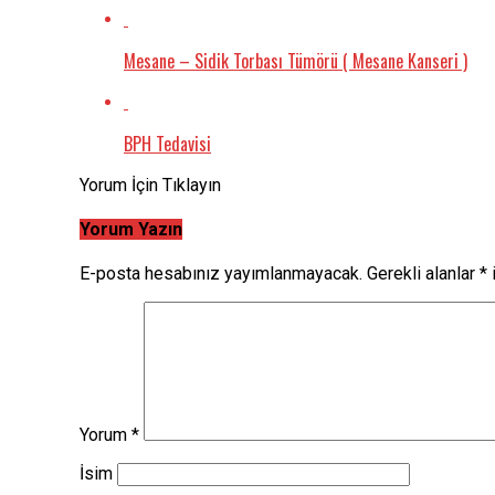
Mesane – Sidik Torbası Tümörü ( Mesane Kanseri )
BPH Tedavisi
Yorum İçin Tıklayın
Yorum Yazın
E-posta hesabınız yayımlanmayacak.
Gerekli alanlar
*
i
Yorum
*
İsim