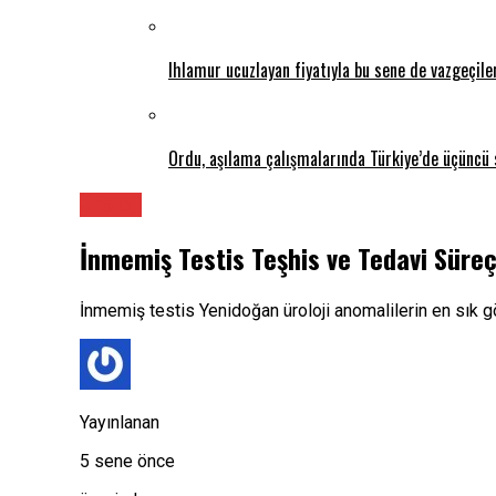
Ihlamur ucuzlayan fiyatıyla bu sene de vazgeçil
Ordu, aşılama çalışmalarında Türkiye’de üçüncü 
Üroloji
İnmemiş Testis Teşhis ve Tedavi Süreç
İnmemiş testis Yenidoğan üroloji anomalilerin en sık gö
Yayınlanan
5 sene önce