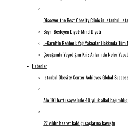
Discover the Best Obesity Clinic in Istanbul: Is
Beyni Besleyen Diyet: Mind Diyeti
L-Karnitin Rehberi: Yağ Yakıcılar Hakkında Tüm 
Çocuğumla Yaşadığım Kriz Anlarında Neler Yapab
Haberler
Istanbul Obesity Center Achieves Global Succes
Alo 191 hattı sayesinde 40 yıllık alkol bağımlılı
27 yıldır hasret kaldığı saçlarına kavuştu