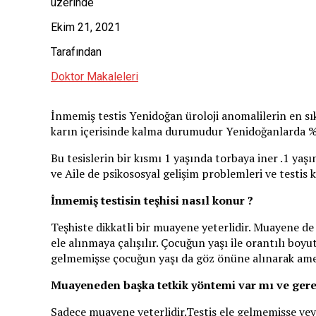
üzerinde
Ekim 21, 2021
Tarafından
Doktor Makaleleri
İnmemiş testis Yenidoğan üroloji anomalilerin en sık
karın içerisinde kalma durumudur Yenidoğanlarda %
Bu tesislerin bir kısmı 1 yaşında torbaya iner .1 yaş
ve Aile de psikososyal gelişim problemleri ve testis k
İnmemiş testisin teşhisi nasıl konur ?
Teşhiste dikkatli bir muayene yeterlidir. Muayene de 
ele alınmaya çalışılır. Çocuğun yaşı ile orantılı boyu
gelmemişse çocuğun yaşı da göz önüne alınarak amel
Muayeneden başka tetkik yöntemi var mı ve gere
Sadece muayene yeterlidir.Testis ele gelmemişse vey