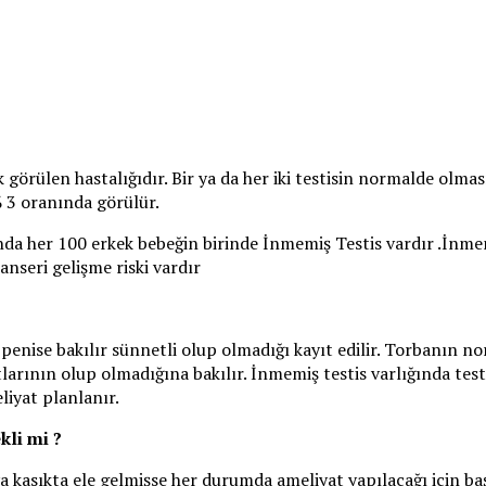
 görülen hastalığıdır. Bir ya da her iki testisin normalde olm
 3 oranında görülür.
ında her 100 erkek bebeğin birinde İnmemiş Testis vardır .İnmem
anseri gelişme riski vardır
penise bakılır sünnetli olup olmadığı kayıt edilir. Torbanın norm
tlarının olup olmadığına bakılır. İnmemiş testis varlığında testi
iyat planlanır.
kli mi ?
a kasıkta ele gelmişse her durumda ameliyat yapılacağı için b