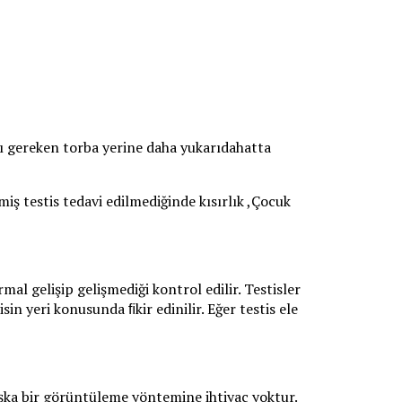
ası gereken torba yerine daha yukarıdahatta
iş testis tedavi edilmediğinde kısırlık ,Çocuk
al gelişip gelişmediği kontrol edilir. Testisler
sin yeri konusunda ﬁkir edinilir. Eğer testis ele
aşka bir görüntüleme yöntemine ihtiyaç yoktur.