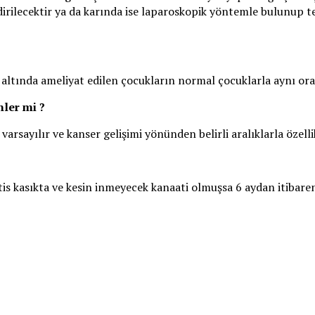
dirilecektir ya da karında ise laparoskopik yöntemle bulunup te
ve altında ameliyat edilen çocukların normal çocuklarla aynı or
nler mi ?
arsayılır ve kanser gelişimi yönünden belirli aralıklarla özellik
s kasıkta ve kesin inmeyecek kanaati olmuşsa 6 aydan itibaren a