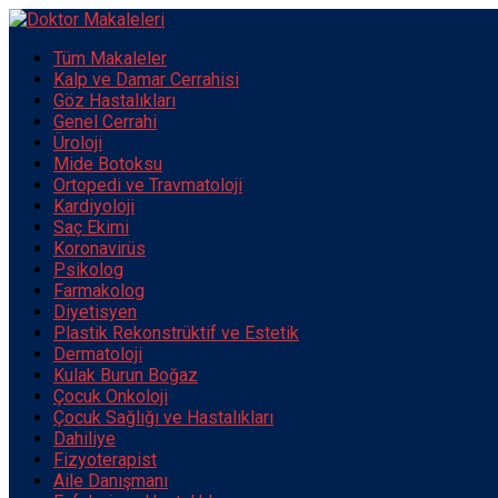
Tüm Makaleler
Kalp ve Damar Cerrahisi
Göz Hastalıkları
Genel Cerrahi
Üroloji
Mide Botoksu
Ortopedi ve Travmatoloji
Kardiyoloji
Saç Ekimi
Koronavirüs
Psikolog
Farmakolog
Diyetisyen
Plastik Rekonstrüktif ve Estetik
Dermatoloji
Kulak Burun Boğaz
Çocuk Onkoloji
Çocuk Sağlığı ve Hastalıkları
Dahiliye
Fizyoterapist
Aile Danışmanı