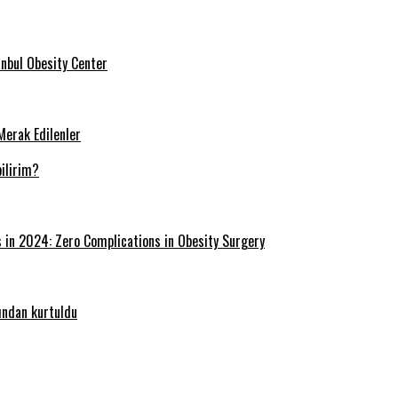
tanbul Obesity Center
Merak Edilenler
ilirim?
s in 2024: Zero Complications in Obesity Surgery
ğından kurtuldu