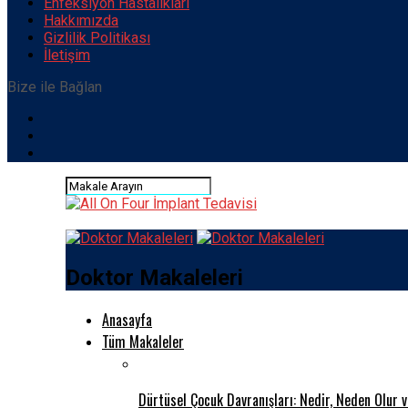
Enfeksiyon Hastalıkları
Hakkımızda
Gizlilik Politikası
İletişim
Bize ile Bağlan
Doktor Makaleleri
Anasayfa
Tüm Makaleler
Dürtüsel Çocuk Davranışları: Nedir, Neden Olur 