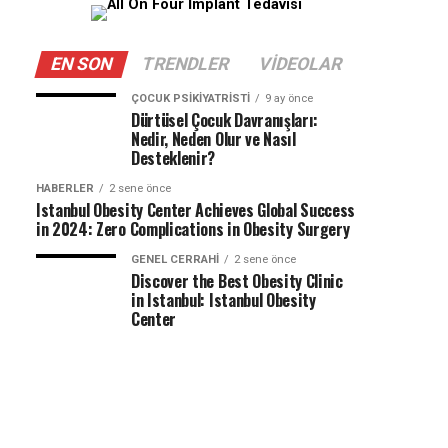
EN SON
TRENDLER
VIDEOLAR
ÇOCUK PSIKIYATRISTI
9 ay önce
Dürtüsel Çocuk Davranışları:
Nedir, Neden Olur ve Nasıl
Desteklenir?
HABERLER
2 sene önce
Istanbul Obesity Center Achieves Global Success
in 2024: Zero Complications in Obesity Surgery
GENEL CERRAHI
2 sene önce
Discover the Best Obesity Clinic
in Istanbul: Istanbul Obesity
Center