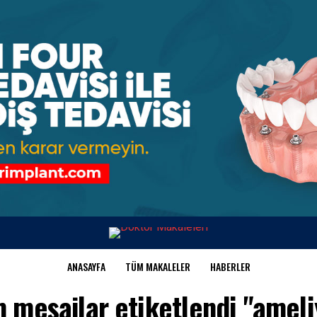
ANASAYFA
TÜM MAKALELER
HABERLER
 mesajlar etiketlendi "ameli