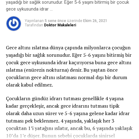
sırasında mesane içindeki basınç artar, idrar tutmayı
yaşadığı bir sağlık sorunudur. Eğer 5-6 yaşını bitirmiş bir çocuk
küçülmesine neyin sebep olduğu açık olammakla beraber
sağlayan kaslar ve mekanizmalar bu basınca karşı
gece uykusunda idrar …
venöz kan (kirli kan) birikiminin yarattığı baskıdan söz
koyamaz ve idrar kaçırma oluşur.
edilebilir.
Yayınlanan
5 sene önce
üzerinde
Ekim 26, 2021
Tarafından
Doktor Makaleleri
2-Sıkışma tipi idrar kaçırma:
Sıkışma tipi idrar
SEMPTOM:
Varikosellerde genellikle semptom olmaz.
kaçırma ani-acil idrara çıkma ihtiyacı ile birlikte tuvalete
Bazı durumlarda, künt-keskin ağrıya kadar değişen bir
yetişememe veya idrarı geciktirememe durumudur ve
skalada ve derecelerde ağrı olabilir. Ağrı, ayakta ve eforla
Gece altını ıslatma dünya çapında milyonlarca çocuğun
idrar bu esnada kaçar. İdrar kaçağı bir damla ila idrarın
artar, gün boyunca devam eder, sırt üstü yatınca hasta
yaşadığı bir sağlık sorunudur. Eğer 5-6 yaşını bitirmiş bir
tamamını kaçırma derecesinde olabilir. gece idrara
rahatlar.
çocuk gece uykusunda idrar kaçırıyorsa buna gece altını
kalkma ihtiyacı belirgindir. Bu tip idrar kaçırma,
ıslatma (enürezis nokturna) denir. Bu yaştan önce
enfeksiyon gibi basit problemden; nörolojik bozukluk
Varikoseli hasta kendiside fark edebilir veya rutin bir
çocukların gece altını ıslatması normal dışı bir durum
veya diyabet gibi daha ciddi durumlardan
fizik muayene sırasında veya daha büyük bir yaşta kısırlık
olarak kabul edilmez.
kaynaklanabilir.
değerlendirmesi sırasında ebeveynleriniz veya bir doktor
tarafından fark edilebilir.
Çocukların gündüz idrarı tutması genellikle 4 yaşına
3- Taşma inkontinansı:
Tamamen boşalmayan bir
kadar gerçekleşir, ancak gece idrarını tutması tipik
mesaneden kapasite dolduktan sonra damla damla
VARİKOSEL TANISI VE DERECELENDİLİRMESİ
olarak daha uzun sürer ve 5-6 yaşına gelene kadar idrar
sürekli idrar kaçırmayı ifade eder.
tutması pek beklenmez. 4 yaşında, yaklaşık her 3
Varikosel tanısı koymak genellikle nispeten basittir.
çocuktan 1’i yatağını ıslatır, ancak bu, 6 yaşında yaklaşık
4- Fonksiyonel inkontinans:
Fiziksel veya zihinsel bir
Doktorunuz ayrıntılı bir tıbbi öykü alacak ve varsa
10’da 1’e düşer. Bunun sebebi çocuklarda sinirsel