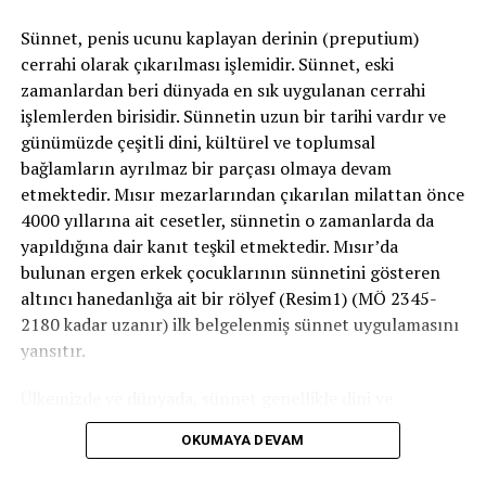
-Damar içindeki kapakçıkların yetersiz gelişimi nedeniyle
Sünnet, penis ucunu kaplayan derinin (preputium)
olmuş olabilir.
cerrahi olarak çıkarılması işlemidir. Sünnet, eski
zamanlardan beri dünyada en sık uygulanan cerrahi
-Özellikle sol taraf testis damarlarında kan basıncının
işlemlerden birisidir. Sünnetin uzun bir tarihi vardır ve
yüksek olması da bunu yapabilir.
günümüzde çeşitli dini, kültürel ve toplumsal
bağlamların ayrılmaz bir parçası olmaya devam
-“Nutcracker” dediğimiz bir fenomenle, testisten çıkan
etmektedir. Mısır mezarlarından çıkarılan milattan önce
damarların daha büyük damarlar arasında sıkışmasına
4000 yıllarına ait cesetler, sünnetin o zamanlarda da
da bağlı olabilir.
yapıldığına dair kanıt teşkil etmektedir. Mısır’da
bulunan ergen erkek çocuklarının sünnetini gösteren
-Ergenlikte testise gelen kan akımının, testisten çıkan
altıncı hanedanlığa ait bir rölyef (Resim1) (MÖ 2345-
kan akımının kaldıramayacağı kadar yüksek olması
2180 kadar uzanır) ilk belgelenmiş sünnet uygulamasını
durumları da varikosel gelişmesinde sorumlu
yansıtır.
tutulmaktadır. Yani genç erkeklerde hızlı cinsel organ
büyümesi ile ilişkili olabilir
Ülkemizde ve dünyada, sünnet genellikle dini ve
geleneksel nedenlerle uygulanır. Ancak bazı tıbbi
-Ama özellikle sağ tarafta görülen varikosel olgularında
OKUMAYA DEVAM
zorunluluklar veya koruyucu amaçlarla gerçekleştirilen
karın içinde bası yapan kitleler de söz konusu olabilir.
sünnet işlemleri de vardır. Prosedür ayrıca kişisel hijyen