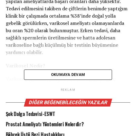
yapılan ameliyatlarda başarı oranları daha yüksektir.
Tedavi edilmesini takiben de çiftlerin benimde yaptığım
klinik bir çalışmada ortalama %38’inde doğal yolla
gebelik görülürken, varikosel ameliyatı olamayanlarda
bu oran %20 olarak bulunmuştur. Erken tedavi, daha
sağlıklı spermlerin üretilmesine ve hatta adolesan
varikoseline bağlı küçülmüş bir testisin büyümesine
yardımcı olabilir.
Varikosel Nedir?
OKUMAYA DEVAM
Varikosel, testisleri yıkayan kirli kan taşıyan venöz
damarların anormal şekilde genişleyip, içlerindeki kanı
REKLAM
taşıyamaz olmaları ve neticede kanın geri kaçması
durumudur. Bu damarlar, oksijen ve besinler bakımından
DIĞER BEĞENEBILECEĞIN YAZILAR
düşük olan kanı testislerden taşır. Genişlemiş
Şok Dalga Tedavisi-ESWT
damarlarında oluşan geriakım testislerde şişmeye sebep
olur ve beklenen perfüzyon ve sağlıklı beslenme
Prostat Ameliyatı Yöntemleri Nelerdir?
gerçekleşmez. Varikosel bacağındaki varisli damarlara
Böbrek Üstü Bezi Hastalıkları