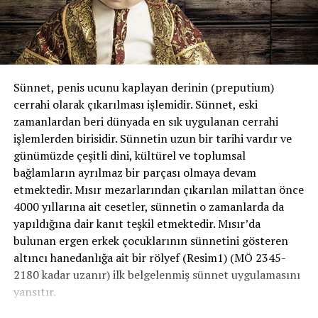
lokal ilaç seçenekleri, bitkisel çözümler, biofeedback ve
boşalma refleksini kontrol etmeyi hedefleyen cinsel
egzersizler kişiye özel olarak planlanır.
Tedavide, erken boşalmanın altında yatan organik ve
Sünnet, penis ucunu kaplayan derinin (preputium)
psikolojik faktörleri bulmak için ayrıntılı bir sağlık
cerrahi olarak çıkarılması işlemidir. Sünnet, eski
öyküsüne ek olarak, fizik muayene ve bazen de ileri tanı
zamanlardan beri dünyada en sık uygulanan cerrahi
tetkiklerinden yararlanılıyor. Altta yatan organik bir
işlemlerden birisidir. Sünnetin uzun bir tarihi vardır ve
neden bulunduğunda, öncelikle bu sebep ortadan
günümüzde çeşitli dini, kültürel ve toplumsal
kaldırılıyor. Bu noktadan sonra erken boşalmanın
bağlamların ayrılmaz bir parçası olmaya devam
tedavisi sistemik ve lokal ilaçlar ve cinsel terapi
etmektedir. Mısır mezarlarından çıkarılan milattan önce
egzersizleriyle yapılıyor.Hekimin önereceği geciktirici
4000 yıllarına ait cesetler, sünnetin o zamanlarda da
krem ve jellerden yararlanılabiliyor. Erken boşalmaya
yapıldığına dair kanıt teşkil etmektedir. Mısır’da
eşlik eden sertleşme sorunu da bulunuyorsa, bu şikayete
bulunan ergen erkek çocuklarının sünnetini gösteren
yönelik tedavi de veriliyor. İçeriğinden emin olunmayan
altıncı hanedanlığa ait bir rölyef (Resim1) (MÖ 2345-
ürünlerde ise allerjik reaksiyonlar, döküntü-yanma-
2180 kadar uzanır) ilk belgelenmiş sünnet uygulamasını
şişlik-ödem ve cinsel fonksiyon kayıpları gibi
yansıtır.
komplikasyonlar yaşanabileceğini unutmayın.