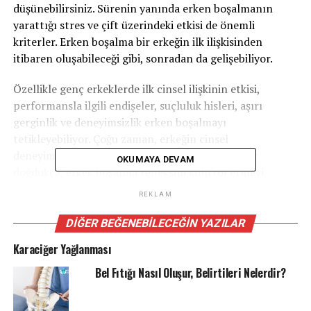
düşünebilirsiniz. Sürenin yanında erken boşalmanın
yarattığı stres ve çift üzerindeki etkisi de önemli
kriterler. Erken boşalma bir erkeğin ilk ilişkisinden
itibaren oluşabileceği gibi, sonradan da gelişebiliyor.
Özellikle genç erkeklerde ilk cinsel ilişkinin etkisi,
performansla ilgili endişeler, suçluluk hisleri, aşırı
gerginlik ve deneyimsizlik erken boşalmayı
tetikleyebiliyor. Çoğu zaman, erkeğin cinsel
deneyimlerinin sayısı arttıkça ve uygun ortamlar
OKUMAYA DEVAM
doğdukça, erkek boşalma refleksini kontrol etmeyi
öğrenebiliyor. Ancak bazı zamanlarda, bu refleks kontrol
REKLAM
edilemiyor.
DIĞER BEĞENEBILECEĞIN YAZILAR
Bunları Hatırlayın:
Karaciğer Yağlanması
Çoğu erkek ilk ilişkilerinde erken boşalma eğilimindedir.
Erken boşalma sonradan gelişti ise altta yatan organik
Bel Fıtığı Nasıl Oluşur, Belirtileri Nelerdir?
rahatsızlık olabilir.
Boşalma refleksini kazanmak güç ama mümkündür.