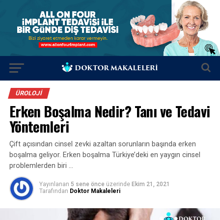
ÜROLOJI
Erken Boşalma Nedir? Tanı ve Tedavi
Yöntemleri
Çift açısından cinsel zevki azaltan sorunların başında erken
boşalma geliyor. Erken boşalma Türkiye’deki en yaygın cinsel
problemlerden biri …
Yayınlanan
5 sene önce
üzerinde
Ekim 21, 2021
Tarafından
Doktor Makaleleri