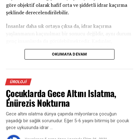
unutulmamalıdır. Ameliyathane şartlarında
göre objektif olarak hafif orta ve şiddetli idrar kaçırma
sterilizasyon koşullarının sağlandığı uygun
şeklinde derecelendirilebilir.
malzemelerle yapılması gerekmektedir.
İnsanlar daha sık ortaya çıksa da, idrar kaçırma
yaşlanmanın kaçınılmaz bir sonucu değildir, aynı durum
genç insanlarda da görülebilmektedir. Kadınlar,
erkeklere göre idrar kaçırma sorunu daha fazla
OKUMAYA DEVAM
görülmektedir (Kadınlarda: %6-40, Erkeklerde ise: %17-
40).
İdrar Kaçırma Tipleri
ÜROLOJI
Çocuklarda Gece Altını Islatma,
1-Stres inkontinans(idrar kaçırma):
Stres tipi idrar
kaçırma; öksürme, hapşırma, gülme, egzersiz yapma
Enürezis Nokturna
veya ağır bişey kaldırma gibi stres ve efor durumların
oluşan idrar kaçırmayı ifade eder. Bu zorlamalar
Gece altını ıslatma dünya çapında milyonlarca çocuğun
sırasında mesane içindeki basınç artar, idrar tutmayı
yaşadığı bir sağlık sorunudur. Eğer 5-6 yaşını bitirmiş bir çocuk
sağlayan kaslar ve mekanizmalar bu basınca karşı
gece uykusunda idrar …
koyamaz ve idrar kaçırma oluşur.