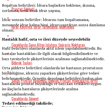
Boşaltım belirtileri: İdrara başlarken bekleme, ıkınma,
Prostat Sıhhati
zorlanma, kesik kesik idrar yapma,
İdrar sonrası belirtiler: İdrarını tam boşaltamama,
mesanede idrar kalma hissi, idrarı yaptıktan sonra damlama
İdrar Kaçırma, İdrar Tutamama, İkontinans
olması.
Hastalık hafif, orta ve ileri düzeyde seyredebilir
Çocuklarda Gece Altını Islatma, Enürezis Nokturna
Hafif belirtileri olanlarda aktif izlem yapılabilmektedir. Bu
hastalar hastalıkları ile ilgili olarak bilgilendirilmekte ve
bazı tavsiyelerle şikâyetlerinin azalması sağlanabilmektedir.
Böbrek Taşları
Orta şiddette belirtileri olanlarda ise hastanın prostatının
büyüklüğüne, idrarını yaparken şikâyetlerine göre tedavi
belirlenmektedir. Örneğin depolama belirtileri baskın olan
Selim Prostat Büyümesi (Benign Prostat Hiperplazisi-BPH)
hastalarda prostat büyüklüğü ve bazı kan tetkikleri uygun
ise ilaçlarla hastaların şikâyetlerinde azalma
sağlanabilmektedir.
Çocuklarda Sünnet
Tedavi edilmediği takdirde;