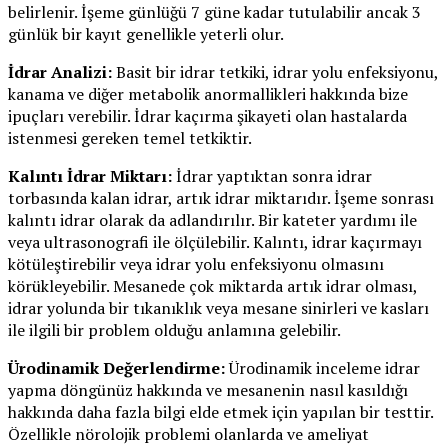
belirlenir. İşeme günlüğü 7 güne kadar tutulabilir ancak 3
günlük bir kayıt genellikle yeterli olur.
İdrar Analizi:
Basit bir idrar tetkiki, idrar yolu enfeksiyonu,
kanama ve diğer metabolik anormallikleri hakkında bize
ipuçları verebilir. İdrar kaçırma şikayeti olan hastalarda
istenmesi gereken temel tetkiktir.
Kalıntı İdrar Miktarı:
İdrar yaptıktan sonra idrar
torbasında kalan idrar, artık idrar miktarıdır. İşeme sonrası
kalıntı idrar olarak da adlandırılır. Bir kateter yardımı ile
veya ultrasonografi ile ölçülebilir. Kalıntı, idrar kaçırmayı
kötüleştirebilir veya idrar yolu enfeksiyonu olmasını
körükleyebilir. Mesanede çok miktarda artık idrar olması,
idrar yolunda bir tıkanıklık veya mesane sinirleri ve kasları
ile ilgili bir problem olduğu anlamına gelebilir.
Ürodinamik Değerlendirme:
Ürodinamik inceleme idrar
yapma döngünüz hakkında ve mesanenin nasıl kasıldığı
hakkında daha fazla bilgi elde etmek için yapılan bir testtir.
Özellikle nörolojik problemi olanlarda ve ameliyat