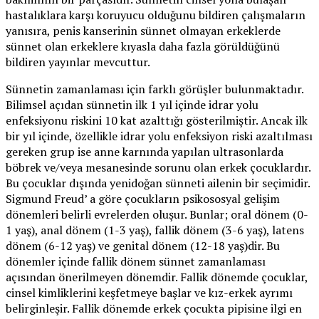
hastalıklara karşı koruyucu olduğunu bildiren çalışmaların
yanısıra, penis kanserinin sünnet olmayan erkeklerde
sünnet olan erkeklere kıyasla daha fazla görüldüğünü
bildiren yayınlar mevcuttur.
Sünnetin zamanlaması için farklı görüşler bulunmaktadır.
Bilimsel açıdan sünnetin ilk 1 yıl içinde idrar yolu
enfeksiyonu riskini 10 kat azalttığı gösterilmiştir. Ancak ilk
bir yıl içinde, özellikle idrar yolu enfeksiyon riski azaltılması
gereken grup ise anne karnında yapılan ultrasonlarda
böbrek ve/veya mesanesinde sorunu olan erkek çocuklardır.
Bu çocuklar dışında yenidoğan sünneti ailenin bir seçimidir.
Sigmund Freud’ a göre çocukların psikososyal gelişim
dönemleri belirli evrelerden oluşur. Bunlar; oral dönem (0-
1 yaş), anal dönem (1-3 yaş), fallik dönem (3-6 yaş), latens
dönem (6-12 yaş) ve genital dönem (12-18 yaş)dir. Bu
dönemler içinde fallik dönem sünnet zamanlaması
açısından önerilmeyen dönemdir. Fallik dönemde çocuklar,
cinsel kimliklerini keşfetmeye başlar ve kız-erkek ayrımı
belirginleşir. Fallik dönemde erkek çocukta pipisine ilgi en