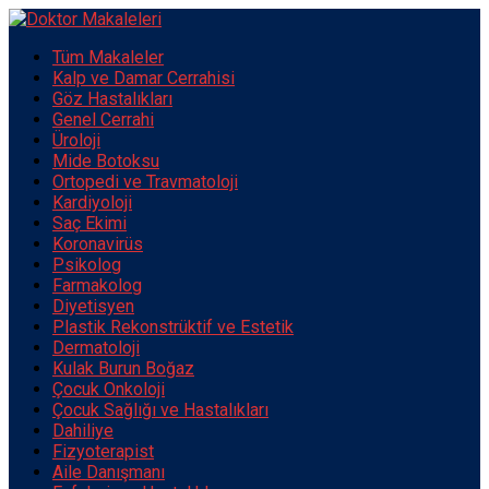
Tüm Makaleler
Kalp ve Damar Cerrahisi
Göz Hastalıkları
Genel Cerrahi
Üroloji
Mide Botoksu
Ortopedi ve Travmatoloji
Kardiyoloji
Saç Ekimi
Koronavirüs
Psikolog
Farmakolog
Diyetisyen
Plastik Rekonstrüktif ve Estetik
Dermatoloji
Kulak Burun Boğaz
Çocuk Onkoloji
Çocuk Sağlığı ve Hastalıkları
Dahiliye
Fizyoterapist
Aile Danışmanı