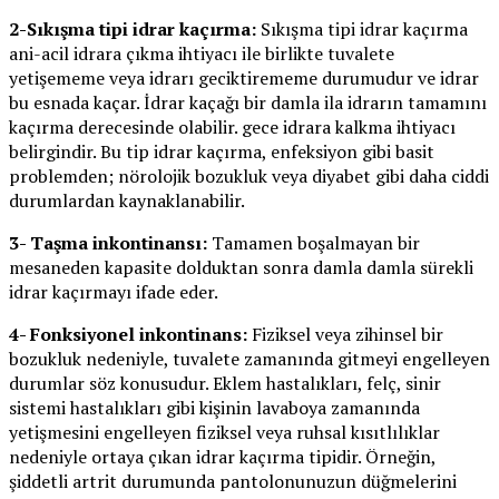
2-Sıkışma tipi idrar kaçırma:
Sıkışma tipi idrar kaçırma
ani-acil idrara çıkma ihtiyacı ile birlikte tuvalete
yetişememe veya idrarı geciktirememe durumudur ve idrar
bu esnada kaçar. İdrar kaçağı bir damla ila idrarın tamamını
kaçırma derecesinde olabilir. gece idrara kalkma ihtiyacı
belirgindir. Bu tip idrar kaçırma, enfeksiyon gibi basit
problemden; nörolojik bozukluk veya diyabet gibi daha ciddi
durumlardan kaynaklanabilir.
3- Taşma inkontinansı:
Tamamen boşalmayan bir
mesaneden kapasite dolduktan sonra damla damla sürekli
idrar kaçırmayı ifade eder.
4- Fonksiyonel inkontinans:
Fiziksel veya zihinsel bir
bozukluk nedeniyle, tuvalete zamanında gitmeyi engelleyen
durumlar söz konusudur. Eklem hastalıkları, felç, sinir
sistemi hastalıkları gibi kişinin lavaboya zamanında
yetişmesini engelleyen fiziksel veya ruhsal kısıtlılıklar
nedeniyle ortaya çıkan idrar kaçırma tipidir. Örneğin,
şiddetli artrit durumunda pantolonunuzun düğmelerini