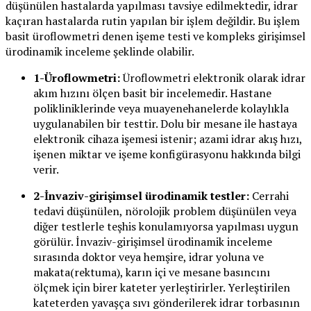
düşünülen hastalarda yapılması tavsiye edilmektedir, idrar
kaçıran hastalarda rutin yapılan bir işlem değildir. Bu işlem
basit üroflowmetri denen işeme testi ve kompleks girişimsel
ürodinamik inceleme şeklinde olabilir.
1-Üroflowmetri:
Üroflowmetri elektronik olarak idrar
akım hızını ölçen basit bir incelemedir. Hastane
polikliniklerinde veya muayenehanelerde kolaylıkla
uygulanabilen bir testtir. Dolu bir mesane ile hastaya
elektronik cihaza işemesi istenir; azami idrar akış hızı,
işenen miktar ve işeme konfigürasyonu hakkında bilgi
verir.
2-İnvaziv-girişimsel ürodinamik testler:
Cerrahi
tedavi düşünülen, nörolojik problem düşünülen veya
diğer testlerle teşhis konulamıyorsa yapılması uygun
görülür. İnvaziv-girişimsel ürodinamik inceleme
sırasında doktor veya hemşire, idrar yoluna ve
makata(rektuma), karın içi ve mesane basıncını
ölçmek için birer kateter yerleştirirler. Yerleştirilen
kateterden yavaşça sıvı gönderilerek idrar torbasının