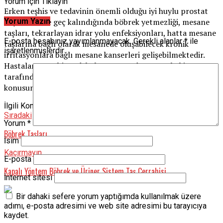
Yorum İçin Tıklayın
Erken teşhis ve tedavinin önemli olduğu iyi huylu prostat
Yorum Yazın
büyümesinde geç kalındığında böbrek yetmezliği, mesane
taşları, tekrarlayan idrar yolu enfeksiyonları, hatta mesane
E-posta hesabınız yayımlanmayacak.
Gerekli alanlar
*
ile
taşlarına bağlı olarak mesanede oluşabilecek kronik
işaretlenmişlerdir
irritasyonlara bağlı mesane kanserleri gelişebilmektedir.
Hastalar, cerrahi müdahale sonrasında uzman hekim
tarafından dikkatli şekilde takip edilmeli ve bol su içmeleri
konusunda da uyarılmalıdırlar.
İlgili Konular:
Hastalar
idrar
Mesane
Prostat
Sıradaki
Yorum
*
Böbrek Taşları
İsim
Kaçırmayın
E-posta
Kapalı Yöntem Böbrek ve Üriner Sistem Taş Cerrahisi
İnternet sitesi
Bir dahaki sefere yorum yaptığımda kullanılmak üzere
adımı, e-posta adresimi ve web site adresimi bu tarayıcıya
kaydet.