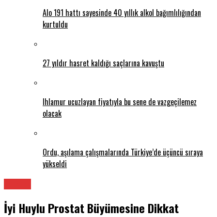
Alo 191 hattı sayesinde 40 yıllık alkol bağımlılığından
kurtuldu
27 yıldır hasret kaldığı saçlarına kavuştu
Ihlamur ucuzlayan fiyatıyla bu sene de vazgeçilemez
olacak
Ordu, aşılama çalışmalarında Türkiye’de üçüncü sıraya
yükseldi
Üroloji
İyi Huylu Prostat Büyümesine Dikkat