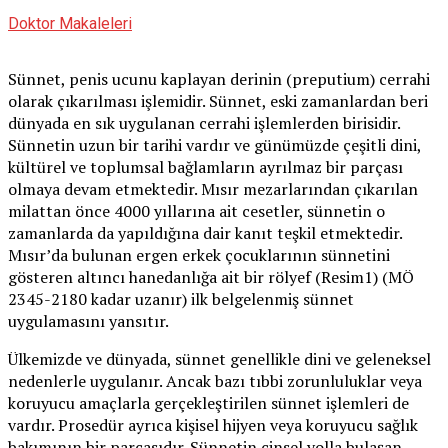
Doktor Makaleleri
Sünnet, penis ucunu kaplayan derinin (preputium) cerrahi
olarak çıkarılması işlemidir. Sünnet, eski zamanlardan beri
dünyada en sık uygulanan cerrahi işlemlerden birisidir.
Sünnetin uzun bir tarihi vardır ve günümüzde çeşitli dini,
kültürel ve toplumsal bağlamların ayrılmaz bir parçası
olmaya devam etmektedir. Mısır mezarlarından çıkarılan
milattan önce 4000 yıllarına ait cesetler, sünnetin o
zamanlarda da yapıldığına dair kanıt teşkil etmektedir.
Mısır’da bulunan ergen erkek çocuklarının sünnetini
gösteren altıncı hanedanlığa ait bir rölyef (Resim1) (MÖ
2345-2180 kadar uzanır) ilk belgelenmiş sünnet
uygulamasını yansıtır.
Ülkemizde ve dünyada, sünnet genellikle dini ve geleneksel
nedenlerle uygulanır. Ancak bazı tıbbi zorunluluklar veya
koruyucu amaçlarla gerçekleştirilen sünnet işlemleri de
vardır. Prosedür ayrıca kişisel hijyen veya koruyucu sağlık
bakımının bir parçasıdır. Sünnetin cinsel yolla bulaşan