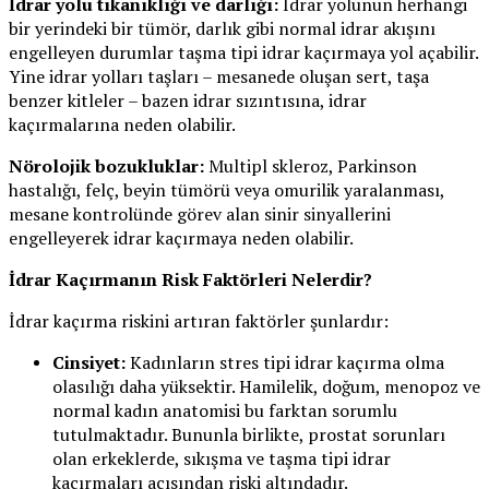
İdrar yolu tıkanıklığı ve darlığı:
İdrar yolunun herhangi
bir yerindeki bir tümör, darlık gibi normal idrar akışını
engelleyen durumlar taşma tipi idrar kaçırmaya yol açabilir.
Yine idrar yolları taşları – mesanede oluşan sert, taşa
benzer kitleler – bazen idrar sızıntısına, idrar
kaçırmalarına neden olabilir.
Nörolojik bozukluklar:
Multipl skleroz, Parkinson
hastalığı, felç, beyin tümörü veya omurilik yaralanması,
mesane kontrolünde görev alan sinir sinyallerini
engelleyerek idrar kaçırmaya neden olabilir.
İdrar Kaçırmanın Risk Faktörleri Nelerdir?
İdrar kaçırma riskini artıran faktörler şunlardır:
Cinsiyet:
Kadınların stres tipi idrar kaçırma olma
olasılığı daha yüksektir. Hamilelik, doğum, menopoz ve
normal kadın anatomisi bu farktan sorumlu
tutulmaktadır. Bununla birlikte, prostat sorunları
olan erkeklerde, sıkışma ve taşma tipi idrar
kaçırmaları açısından riski altındadır.