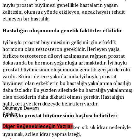
huylu prostat büyümesi genellikle hastaların yaşam
kalitesini olumsuz yönde etkileyen, ancak hayatı tehdit
etmeyen bir hastalık.
Hastalığın oluşumunda genetik faktörler etkilidir
İyi huylu prostat büyümesinin gelişimi için erkeklik
hormonu olan testosteron gereklidir. İlerleyen yaşla
birlikte testosteron düzeyi azalmasına rağmen prostat
dokusunda bu hormon yoğunluğu artmaktadır. İyi huylu
prostat büyümesinin oluşumunda genetik geçişin de rolü
vardır. Birinci derece yakınlarında İyi huylu prostat
büyümesi olan erkeklerin bu hastalığa yakalanma olasılığı
daha fazladır. Bu yüzden ailesinde bu hastalığa yakalanmış
olan erkeklerin daha dikkatli olması gerekir. Hastalığın
hafif, orta ve ileri düzeyde belirtileri vardır.
Okumaya Devam
Reklam
İyi huylu prostat büyümesinin başlıca belirtileri:
Diğer Beğenebileceğin Yazılar
Depolama belirtileri: Gece uyurken sık sık idrar nedeniyle
uyanmak, acilen idrar yapma isteği,