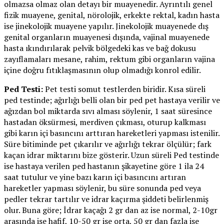
olmazsa olmaz olan detayı bir muayenedir. Ayrıntılı genel
fizik muayene, genital, nörolojik, erkekte rektal, kadın hasta
ise jinekolojik muayene yapılır. Jinekolojik muayenede dış
genital organların muayenesi dışında, vajinal muayenede
hasta ıkındırılarak pelvik bölgedeki kas ve bağ dokusu
zayıflamaları mesane, rahim, rektum gibi organların vajina
içine doğru fıtıklaşmasının olup olmadığı konrol edilir.
Ped Testi:
Pet testi somut testlerden biridir. Kısa süreli
ped testinde; ağırlığı belli olan bir ped pet hastaya verilir ve
ağızdan bol miktarda sıvı alması söylenir, 1 saat süresince
hastadan öksürmesi, merdiven çıkması, oturup kalkması
gibi karın içi basıncını arttıran hareketleri yapması istenilir.
Süre bitiminde pet çıkarılır ve ağırlığı tekrar ölçülür; fark
kaçan idrar miktarını bize gösterir. Uzun süreli Ped testinde
ise hastaya verilen ped hastanın şikayetine göre 1 ila 24
saat tutulur ve yine bazı karın içi basıncını artıran
hareketler yapması söylenir, bu süre sonunda ped veya
pedler tekrar tartılır ve idrar kaçırma şiddeti belirlenmiş
olur. Buna göre; İdrar kaçağı 2 gr dan az ise normal, 2-10gr
arasında ise hafif, 10-50 gr ise orta, 50 gr dan fazla ise