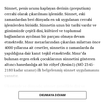
esnasında kesilen deri bu anomalinin onarılmasında
Sünnet, penis ucunu kaplayan derinin (preputium)
kullanılacağından sünnet düzeltme ameliyatıyla beraber
cerrahi olarak çıkarılması işlemidir. Sünnet, eski
yapılmalıdır.
zamanlardan beri dünyada en sık uygulanan cerrahi
Sünnet ciddi bir tıbbi müdahaledir, ameliyathane
işlemlerden birisidir. Sünnetin uzun bir tarihi vardır ve
şartlarında ve uzman hekimler yapılmalıdır. Hatalı
günümüzde çeşitli dini, kültürel ve toplumsal
sünnete bağlı yaralanmaların tamiri için birçok ameliyat
bağlamların ayrılmaz bir parçası olmaya devam
gerekebilmekte, buna rağmen tatminkar sonuçlar elde
etmektedir. Mısır mezarlarından çıkarılan milattan önce
edilememektedir. Çocuğun psikolojik hazırlığına bağlı, en
4000 yıllarına ait cesetler, sünnetin o zamanlarda da
az travma yaratacak şekilde, lokal veya genel anesteziyle
yapıldığına dair kanıt teşkil etmektedir. Mısır’da
yapılabilmektedir. Çeşitli sünnet yöntemleri olmasına
bulunan ergen erkek çocuklarının sünnetini gösteren
karşın, her doktorun kendi deneyiminin fazla olduğu ve
altıncı hanedanlığa ait bir rölyef (Resim1) (MÖ 2345-
güvenle uyguladığı bir cerrahi teknik vardır. Genellikle
2180 kadar uzanır) ilk belgelenmiş sünnet uygulamasını
işlem sonrası ilk iki gün ağrı kesici ilaç kullanılması
yansıtır.
gerekir, pansumana ihtiyaç duyulmaz. Aynı gün ayağa
Ülkemizde ve dünyada, sünnet genellikle dini ve
kalkan çocuk 2-7 günde normal fiziksel aktivitesine
geleneksel nedenlerle uygulanır. Ancak bazı tıbbi
dönebilmektedir.
OKUMAYA DEVAM
zorunluluklar veya koruyucu amaçlarla gerçekleştirilen
Sağlıklı ve mutlu günler dilerim.
sünnet işlemleri de vardır. Prosedür ayrıca kişisel hijyen