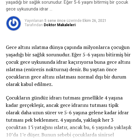
sırasında mesane içindeki basınç artar, idrar tutmayı
yaşadığı bir sağlık sorunudur. Eğer 5-6 yaşını bitirmiş bir çocuk
sağlayan kaslar ve mekanizmalar bu basınca karşı
gece uykusunda idrar …
koyamaz ve idrar kaçırma oluşur.
Yayınlanan
5 sene önce
üzerinde
Ekim 26, 2021
Tarafından
Doktor Makaleleri
2-Sıkışma tipi idrar kaçırma:
Sıkışma tipi idrar
kaçırma ani-acil idrara çıkma ihtiyacı ile birlikte tuvalete
yetişememe veya idrarı geciktirememe durumudur ve
Gece altını ıslatma dünya çapında milyonlarca çocuğun
idrar bu esnada kaçar. İdrar kaçağı bir damla ila idrarın
yaşadığı bir sağlık sorunudur. Eğer 5-6 yaşını bitirmiş bir
tamamını kaçırma derecesinde olabilir. gece idrara
çocuk gece uykusunda idrar kaçırıyorsa buna gece altını
kalkma ihtiyacı belirgindir. Bu tip idrar kaçırma,
ıslatma (enürezis nokturna) denir. Bu yaştan önce
enfeksiyon gibi basit problemden; nörolojik bozukluk
çocukların gece altını ıslatması normal dışı bir durum
veya diyabet gibi daha ciddi durumlardan
olarak kabul edilmez.
kaynaklanabilir.
Çocukların gündüz idrarı tutması genellikle 4 yaşına
3- Taşma inkontinansı:
Tamamen boşalmayan bir
kadar gerçekleşir, ancak gece idrarını tutması tipik
mesaneden kapasite dolduktan sonra damla damla
olarak daha uzun sürer ve 5-6 yaşına gelene kadar idrar
sürekli idrar kaçırmayı ifade eder.
tutması pek beklenmez. 4 yaşında, yaklaşık her 3
çocuktan 1’i yatağını ıslatır, ancak bu, 6 yaşında yaklaşık
4- Fonksiyonel inkontinans:
Fiziksel veya zihinsel bir
10’da 1’e düşer. Bunun sebebi çocuklarda sinirsel