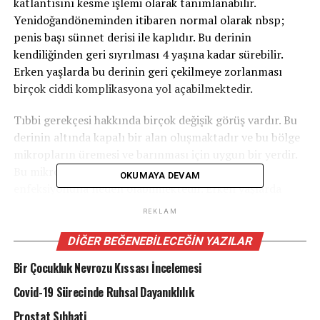
katlantısını kesme işlemi olarak tanımlanabilir.
Yenidoğandöneminden itibaren normal olarak nbsp;
penis başı sünnet derisi ile kaplıdır. Bu derinin
kendiliğinden geri sıyrılması 4 yaşına kadar sürebilir.
Erken yaşlarda bu derinin geri çekilmeye zorlanması
birçok ciddi komplikasyona yol açabilmektedir.
Tıbbi gerekçesi hakkında birçok değişik görüş vardır. Bu
derinin altında kapalı bir alan oluşmaktadır ve bu bölge
mikropların üremesi ve barınması için uygun bir yerdir.
Bu mikroplar çocukluk çağında idrar yolları
OKUMAYA DEVAM
enfeksiyonuna neden olabilmektedir. Erken yaşlarda
geçirilen idrar yolu enfeksiyonları böbreklere ilerleyici
REKLAM
olabilmekte, böbreklerde fonksiyon kaybına yol
açabilmektedir. Bu nedenle idrar yolu iltihabından
DIĞER BEĞENEBILECEĞIN YAZILAR
muzdarip erkek çocuklarda sünnet planını hızlandırmak
Bir Çocukluk Nevrozu Kıssası İncelemesi
gereklidir. Sünnet derisinde oluşan enfeksiyonlar zaman
içinde daralmaya ve zor idrar yapmaya yol açabilir.
Covid-19 Sürecinde Ruhsal Dayanıklılık
İlerleyen yaşlarda sünnet derisinin altındaki bu ölü
Prostat Sıhhati