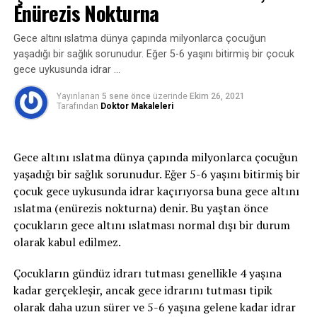
kaçırma; öksürme, hapşırma, gülme, egzersiz yapma
Enürezis Nokturna
sterilizasyon koşullarının sağlandığı uygun
veya ağır bişey kaldırma gibi stres ve efor durumların
malzemelerle yapılması gerekmektedir.
oluşan idrar kaçırmayı ifade eder. Bu zorlamalar
Gece altını ıslatma dünya çapında milyonlarca çocuğun
sırasında mesane içindeki basınç artar, idrar tutmayı
yaşadığı bir sağlık sorunudur. Eğer 5-6 yaşını bitirmiş bir çocuk
sağlayan kaslar ve mekanizmalar bu basınca karşı
gece uykusunda idrar …
koyamaz ve idrar kaçırma oluşur.
Yayınlanan
5 sene önce
üzerinde
Ekim 26, 2021
Tarafından
Doktor Makaleleri
2-Sıkışma tipi idrar kaçırma:
Sıkışma tipi idrar
kaçırma ani-acil idrara çıkma ihtiyacı ile birlikte tuvalete
yetişememe veya idrarı geciktirememe durumudur ve
Gece altını ıslatma dünya çapında milyonlarca çocuğun
idrar bu esnada kaçar. İdrar kaçağı bir damla ila idrarın
yaşadığı bir sağlık sorunudur. Eğer 5-6 yaşını bitirmiş bir
tamamını kaçırma derecesinde olabilir. gece idrara
çocuk gece uykusunda idrar kaçırıyorsa buna gece altını
kalkma ihtiyacı belirgindir. Bu tip idrar kaçırma,
ıslatma (enürezis nokturna) denir. Bu yaştan önce
enfeksiyon gibi basit problemden; nörolojik bozukluk
çocukların gece altını ıslatması normal dışı bir durum
veya diyabet gibi daha ciddi durumlardan
olarak kabul edilmez.
kaynaklanabilir.
Çocukların gündüz idrarı tutması genellikle 4 yaşına
3- Taşma inkontinansı:
Tamamen boşalmayan bir
kadar gerçekleşir, ancak gece idrarını tutması tipik
mesaneden kapasite dolduktan sonra damla damla
olarak daha uzun sürer ve 5-6 yaşına gelene kadar idrar