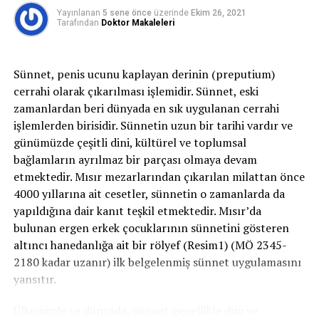
böbrek kanseri ameliyatlarında en önemli husus geride
Yayınlanan
5 sene önce
üzerinde
Ekim 26, 2021
hiç tümörlü dokunun bırakılmamasıdır.
Tarafından
Doktor Makaleleri
Sünnet, penis ucunu kaplayan derinin (preputium)
İLGILI KONULAR:
IDRAR
PROSTAT
cerrahi olarak çıkarılması işlemidir. Sünnet, eski
SIRADAKI
zamanlardan beri dünyada en sık uygulanan cerrahi
Böbrek Kanserinde Korunma ve Sıkça Sorulan Sorular
işlemlerden birisidir. Sünnetin uzun bir tarihi vardır ve
günümüzde çeşitli dini, kültürel ve toplumsal
KAÇIRMAYIN
Böbrek Kanseri
bağlamların ayrılmaz bir parçası olmaya devam
etmektedir. Mısır mezarlarından çıkarılan milattan önce
4000 yıllarına ait cesetler, sünnetin o zamanlarda da
yapıldığına dair kanıt teşkil etmektedir. Mısır’da
bulunan ergen erkek çocuklarının sünnetini gösteren
altıncı hanedanlığa ait bir rölyef (Resim1) (MÖ 2345-
2180 kadar uzanır) ilk belgelenmiş sünnet uygulamasını
yansıtır.
Ülkemizde ve dünyada, sünnet genellikle dini ve