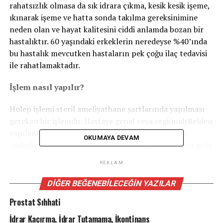
rahatsızlık olmasa da sık idrara çıkma, kesik kesik işeme,
ıkınarak işeme ve hatta sonda takılma gereksinimine
neden olan ve hayat kalitesini ciddi anlamda bozan bir
hastalıktır. 60 yaşındaki erkeklerin neredeyse %40’ında
bu hastalık mevcutken hastaların pek çoğu ilaç tedavisi
ile rahatlamaktadır.
İşlem nasıl yapılır?
Holep işlemi steril ameliyathane şartlarında yapılması
gereken bir işlemdir. Hastaya genel veya regional(Belden
yapılan) anestezi ile gerçekleştirilebilinir. Özel bir
OKUMAYA DEVAM
endoskopik cihaz ile idrar kanalından girilir. İdrarın geliş
yönünün tersi istikamette, görüntü eşliğinde prostata
REKLAM
ulaşılır. Ardından lazer enerjisi ile prostatın büyümüş
kısımları prostat kapsülünden ayrılarak mesaneye itilir.
DIĞER BEĞENEBILECEĞIN YAZILAR
Kabaca anlatmak gerekirse prostatı, içinden idrar kanalı
Prostat Sıhhati
gecen bir mandalinaya benzetirsek, lazer ile
mandalinanın dilimleri kabuğundan ayrılır ve mesaneye
İdrar Kaçırma, İdrar Tutamama, İkontinans