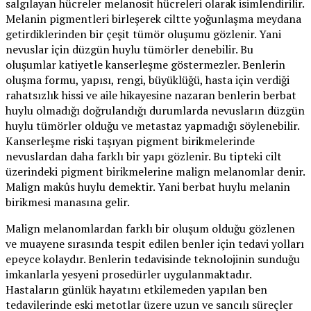
salgılayan hücreler melanosit hücreleri olarak isimlendirilir.
Melanin pigmentleri birleşerek ciltte yoğunlaşma meydana
getirdiklerinden bir çeşit tümör oluşumu gözlenir. Yani
nevuslar için düzgün huylu tümörler denebilir. Bu
oluşumlar katiyetle kanserleşme göstermezler. Benlerin
oluşma formu, yapısı, rengi, büyüklüğü, hasta için verdiği
rahatsızlık hissi ve aile hikayesine nazaran benlerin berbat
huylu olmadığı doğrulandığı durumlarda nevusların düzgün
huylu tümörler olduğu ve metastaz yapmadığı söylenebilir.
Kanserleşme riski taşıyan pigment birikmelerinde
nevuslardan daha farklı bir yapı gözlenir. Bu tipteki cilt
üzerindeki pigment birikmelerine malign melanomlar denir.
Malign makûs huylu demektir. Yani berbat huylu melanin
birikmesi manasına gelir.
Malign melanomlardan farklı bir oluşum olduğu gözlenen
ve muayene sırasında tespit edilen benler için tedavi yolları
epeyce kolaydır. Benlerin tedavisinde teknolojinin sunduğu
imkanlarla yesyeni prosedürler uygulanmaktadır.
Hastaların günlük hayatını etkilemeden yapılan ben
tedavilerinde eski metotlar üzere uzun ve sancılı süreçler