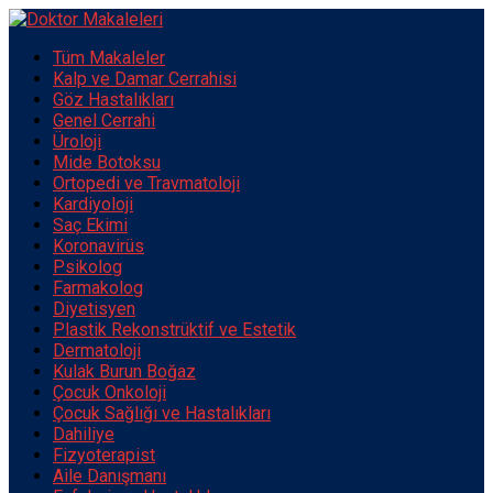
Tüm Makaleler
Kalp ve Damar Cerrahisi
Göz Hastalıkları
Genel Cerrahi
Üroloji
Mide Botoksu
Ortopedi ve Travmatoloji
Kardiyoloji
Saç Ekimi
Koronavirüs
Psikolog
Farmakolog
Diyetisyen
Plastik Rekonstrüktif ve Estetik
Dermatoloji
Kulak Burun Boğaz
Çocuk Onkoloji
Çocuk Sağlığı ve Hastalıkları
Dahiliye
Fizyoterapist
Aile Danışmanı