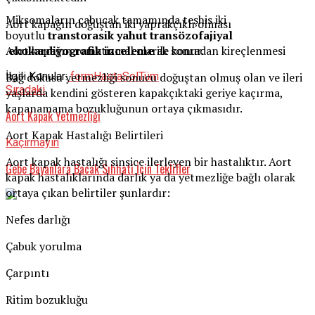
Miksomaların çabucak tamamında teşhis iki
Aort kapağın doğuştan iki yaprakçıklı olması
boyutlu
transtorasik yahut transözofajiyal
Aort kapağın romatizmal olarak sonradan kireçlenmesi
ekokardiyografik inceleme
ile konur.
Bağ dokusu yetmezliği sonucu doğuştan olmuş olan ve ileri
İlgili Konular:
form
Hasta
Sol
Tüm
Sıradaki
yaşlarda kendini gösteren kapakçıktaki geriye kaçırma,
kapanamama bozukluğunun ortaya çıkmasıdır.
Aort Kapak Yetmezliği
Aort Kapak Hastalığı Belirtileri
Kaçırmayın
Aort kapak hastalığı sinsice ilerleyen bir hastalıktır. Aort
Gebe Bayanlara Bacak Sıhhati İçin Teklifler
kapak hastalıklarında darlık ya da yetmezliğe bağlı olarak
ortaya çıkan belirtiler şunlardır:
Nefes darlığı
Çabuk yorulma
Çarpıntı
Ritim bozukluğu