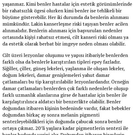
yaşanmaz. Kimi benler hastalar için estetik görünümlerinde
bir rahatsızlık ögesi olurken kimi benler ise tehlikeli bir
büyüme gösterebilir. Her iki durumda da benlerin alınması
mümkündür. Lakin kanserleşme riski taşıyan benler acilen
alınmalıdır. Benlerin alınması için başvurulan nedenler
ortasında kişiyi rahatsız etmesi, cilt kanseri riski olması ya
da estetik olarak berbat bir imgeye neden olması olabilir.
Cilt üzeri lezyonlar oluşumu ve yapısı itibariyle benlerden
farklı olsa da benlerle karıştırılan tipleri epey fazladır.
Siğiller, çiller, güneş lekeleri, yaşlanma ile oluşan lekeler,
doğum lekeleri, damar genişlemeleri yahut damar
çatlamaları bu tip karıştırılabilir lezyonlardandır. Örneğin
damar çatlamaları benlerden çok farklı nedenlerle oluşup
farklı uzmanlık alanlarına girse de hastalar için benler ile
karşılaştırılınca aldatıcı bir benzerlikte olabilir. Benler
doğumdan itibaren kişinin bedeninde vardır, fakat bebekler
doğumdan birkaç ay sonra melanin pigmenti
sentezleyebildikleri için doğumda çabucak sonra benler
ortaya çıkmaz. 20’li yaşlara kadar pigmentlerin sentezi ile
benler bedende yerini alır. Doğumdan itibaren bireylerin