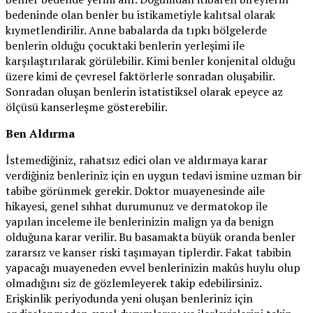
bedeninde olan benler bu istikametiyle kalıtsal olarak
kıymetlendirilir. Anne babalarda da tıpkı bölgelerde
benlerin olduğu çocuktaki benlerin yerleşimi ile
karşılaştırılarak görülebilir. Kimi benler konjenital olduğu
üzere kimi de çevresel faktörlerle sonradan oluşabilir.
Sonradan oluşan benlerin istatistiksel olarak epeyce az
ölçüsü kanserleşme gösterebilir.
Ben Aldırma
İstemediğiniz, rahatsız edici olan ve aldırmaya karar
verdiğiniz benleriniz için en uygun tedavi ismine uzman bir
tabibe görünmek gerekir. Doktor muayenesinde aile
hikayesi, genel sıhhat durumunuz ve dermatokop ile
yapılan inceleme ile benlerinizin malign ya da benign
olduğuna karar verilir. Bu basamakta büyük oranda benler
zararsız ve kanser riski taşımayan tiplerdir. Fakat tabibin
yapacağı muayeneden evvel benlerinizin makûs huylu olup
olmadığını siz de gözlemleyerek takip edebilirsiniz.
Erişkinlik periyodunda yeni oluşan benleriniz için