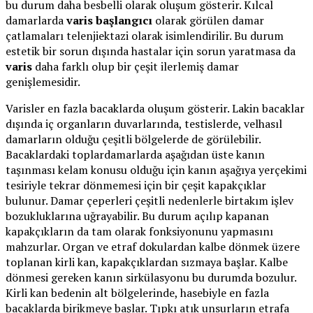
bu durum daha besbelli olarak oluşum gösterir. Kılcal
damarlarda
varis başlangıcı
olarak görülen damar
çatlamaları telenjiektazi olarak isimlendirilir. Bu durum
estetik bir sorun dışında hastalar için sorun yaratmasa da
varis
daha farklı olup bir çeşit ilerlemiş damar
genişlemesidir.
Varisler en fazla bacaklarda oluşum gösterir. Lakin bacaklar
dışında iç organların duvarlarında, testislerde, velhasıl
damarların olduğu çeşitli bölgelerde de görülebilir.
Bacaklardaki toplardamarlarda aşağıdan üste kanın
taşınması kelam konusu olduğu için kanın aşağıya yerçekimi
tesiriyle tekrar dönmemesi için bir çeşit kapakçıklar
bulunur. Damar çeperleri çeşitli nedenlerle birtakım işlev
bozukluklarına uğrayabilir. Bu durum açılıp kapanan
kapakçıkların da tam olarak fonksiyonunu yapmasını
mahzurlar. Organ ve etraf dokulardan kalbe dönmek üzere
toplanan kirli kan, kapakçıklardan sızmaya başlar. Kalbe
dönmesi gereken kanın sirkülasyonu bu durumda bozulur.
Kirli kan bedenin alt bölgelerinde, hasebiyle en fazla
bacaklarda birikmeye başlar. Tıpkı atık unsurların etrafa