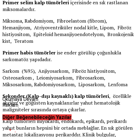
Primer selim kalp tümörleri
içerisinde en sık rastlanan
miksomalardır.
Miksoma, Rabdomiyom, Fibroelastom (fibrom),
Hemanjiyom, Atriyoventriküler nodal kitle, Lipom, Fibröz
histiyositom, Epiteloid hemanjiyoendotelyom, Bronkojenik
kist, Teratom
Primer habis tümörler
ise ender görülüp çoğunlukla
sarkomatöz yapıdadır.
Sarkom (%95), Anjiyosarkom, Fibröz histiyositom,
Osteosarkom , Leiomiyosarkom, Fibrosarkom,
Miksosarkom, Rabdomiyosarkom, Liposarkom, Lenfoma
Sekonder (Kalp-dışı kaynaklı) kalp tümörleri
, özellikle
Okumaya Devam
akciğer ve göğüsten kaynaklanırlar yahut hematolojik
Reklam
maligniteler sırasında ortaya çıkarlar.
Diğer Beğenebileceğin Yazılar
Kalp tümörleri miyokardı, endokardı, epikardı, perikardı
yahut bunların hepsini bir ortada meblağlar. En sık görülen
metastaz lokalizasyonu perikarddır. Klinik bulgular,