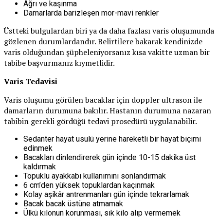
Ağrı ve kaşınma
Damarlarda barizleşen mor-mavi renkler
Üstteki bulgulardan biri ya da daha fazlası varis oluşumunda
gözlenen durumlardandır. Belirtilere bakarak kendinizde
varis olduğundan şüpheleniyorsanız kısa vakitte uzman bir
tabibe başvurmanız kıymetlidir.
Varis Tedavisi
Varis oluşumu görülen bacaklar için doppler ultrason ile
damarların durumuna bakılır. Hastanın durumuna nazaran
tabibin gerekli gördüğü tedavi prosedürü uygulanabilir.
Sedanter hayat usulü yerine hareketli bir hayat biçimi
edinmek
Bacakları dinlendirerek gün içinde 10-15 dakika üst
kaldırmak
Topuklu ayakkabı kullanımını sonlandırmak
6 cm’den yüksek topuklardan kaçınmak
Kolay aşikâr antrenmanları gün içinde tekrarlamak
Bacak bacak üstüne atmamak
Ülkü kilonun korunması, sık kilo alıp vermemek