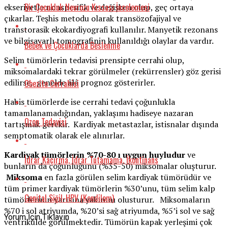
Bir Çocukluk Nevrozu Kıssası İncelemesi
ekseriyetle nonspesifik ve değişken olup, geç ortaya
çıkarlar. Teşhis metodu olarak transözofajiyal ve
transtorasik ekokardiyografi kullanılır. Manyetik rezonans
ve bilgisayarlı tomografinin kullanıldığı olaylar da vardır.
Bebek ve Çocuklarda Beslenme
Selim tümörlerin tedavisi prensipte cerrahi olup,
miksomalardaki tekrar görülmeler (rekürrensler) göz gerisi
edilirse, genelde âlâ prognoz gösterirler.
Obezite Cerrahisi
Habis tümörlerde ise cerrahi tedavi çoğunlukla
tamamlanamadığından, yaklaşımı hadiseye nazaran
Ozon Tedavisi
tartışmak gerekir. Kardiyak metastazlar, istisnalar dışında
semptomatik olarak ele alınırlar.
Kardiyak tümörlerin %70-80 ı uygun huyludur
ve
İdrar Kaçırma, İdrar Tutamama, İkontinans
bunların da çoğunluğunu (%35-50) miksomalar oluşturur.
Miksoma
en fazla görülen selim kardiyak tümörüdür ve
tüm primer kardiyak tümörlerin %30’unu, tüm selim kalp
Genital Siğil-HPV (Kondilom)
tümörlerinin yarısına yakınını olusturur. Miksomaların
%70 i sol atriyumda, %20’si sağ atriyumda, %5’i sol ve sağ
Yorum İçin Tıklayın
ventrikülde görülmektedir. Tümörün kapak yerleşimi çok