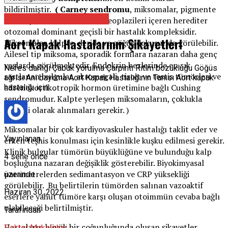
bildirilmiştir.
( Carney sendromu
, miksomalar, pigmente
Kalp ve Damar Cerrahisi
cilt lezyonları ve endokrin neoplazileri içeren herediter
otozomal dominant geçisli bir hastalık kompleksidir.
Aort Kapak Hastalarının Şikayetleri
Miksomalar, kalpte, deride ve göğüs dokusunda görülebilir.
Ailesel tip miksoma, sporadik formlara nazaran daha genç
yaşlarda görülmektedir. Endokrin bezlerinde en sık
Nefes darlığı Çabuk yorulma Çarpıntı Ritim bozukluğu Göğüs
rastlanan bulgular, akromegali, tiroit ve testis tümörleri ve
ağrısı Ani bayılma Aort Kapak Hastalığının Tanısı Aort kapak
adrenokortikotropik hormon üretimine bağlı Cushing
hastalığı için …
sendromudur. Kalpte yerleşen miksomaların, çoklukla
cerrahi olarak alınmaları gerekir. )
Miksomalar bir çok kardiyovaskuler hastalığı taklit eder ve
Yayınlanan
erken teşhis konulması için kesinlikle kuşku edilmesi gerekir.
Klinik bulgular tümörün büyüklüğüne ve bulunduğu kalp
4 sene önce
boşluğuna nazaran değişiklik gösterebilir. Biyokimyasal
parametrelerden sedimantasyon ve CRP yüksekliği
üzerinde
görülebilir. Bu belirtilerin tümörden salınan vazoaktif
Haziran 30, 2022
eserlere yahut tümöre karşı oluşan otoimmün cevaba bağlı
olabileceği belirtilmiştir.
Tarafından
Hastaların büyük bir çoğunluğunda oluşan şikayetler
Doktor Makaleleri