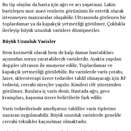
Bu tip olaylar da hasta için ağrı ve acı yaşatmaz. Lakin
barizleşen mor-mavi venlerin görünümü ile estetik olarak
istenmeyen manzaralar oluşabilir. Ultrasonda gözlenen bir
toplardamar ya da kapakçık yetmezliği görülmez. Çoklukla
ilerleyip büyük uzunluk varislere dönüşmezler.
Büyük Uzunluk Varisler
Hem kozmetik olarak hem de kalp damar hastalıkları
açısından sorun yaratabilecek varislerdir. Ayakta yapılan
doppler ultrason ile muayene edilir. Toplardamar ve
kapakçık yetmezliği görülebilir. Bu varislerde varis çorabı,
lazer, skleroterapi üzere tedaviler tahlil olmayacağı için RF
tedavisi, cerrahi süreçler yapılır. Kimileri cilt yüzeyinden
görülmez. Bunlara iç varis denir. Hastada ağrı, gece
krampları, kaşınma üzere belirtilerle fark edilir.
Varis tedavilerinde ameliyatsız tahliller varis tiplerine
nazaran uygulanabilir. Büyük uzunluk varislerde genelde
cerrahi teknikler kaçınılmaz olmaktadır.