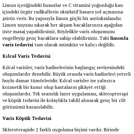
Limon içeriğindeki hususlar ve C vitamini yoğunluğu kan
içindeki özgür radikallerin oksidatif hasara yol açmasına
pürüz verir. Bu yapısıyla limon güçlü bir antioksidandır.
Limon suyunu sıkarak her akşam bacaklarınıza aşağıdan
üste masaj yapabilirsiniz. Böylelikle varis oluşumunu
engelleyip genç bacaklara sahip olabilirsiniz. Tabi
limonla
varis tedavisi
tam olarak mümkün ve kalıcı değildir.
Kılcal Varis Tedavisi
Kılcal varisler, varis hadiselerinin başlangıç seviyesindeki
oluşumlardır denebilir. Büyük oranda varis hadiseleri yeterli
huylu damar tümörleridir. Kılcal varisler ise yalnızca
kozmetik bir kusur olup hastaların şikâyet ettiği
oluşumlardır. Tek seanslık lazer uygulaması, skleropterapi
ve köpük tedavisi ile kolaylıkla tahlil alınarak genç bir cilt
görünümü kazanılabilir.
Varis Köpük Tedavisi
Skleroterapide 2 farklı uygulama biçimi vardır. Birinde