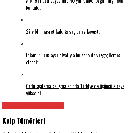
Alo 191 hattı sayesinde 40 yıllık alkol bağımlılığından
kurtuldu
27 yıldır hasret kaldığı saçlarına kavuştu
Ihlamur ucuzlayan fiyatıyla bu sene de vazgeçilemez
olacak
Ordu, aşılama çalışmalarında Türkiye’de üçüncü sıraya
yükseldi
Kalp ve Damar Cerrahisi
Kalp Tümörleri