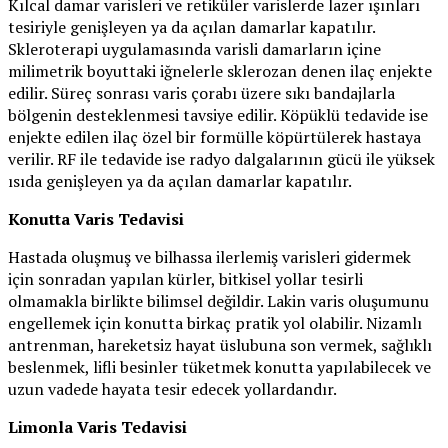
Kılcal damar varisleri ve retiküler varislerde lazer ışınları
tesiriyle genişleyen ya da açılan damarlar kapatılır.
Skleroterapi uygulamasında varisli damarların içine
milimetrik boyuttaki iğnelerle sklerozan denen ilaç enjekte
edilir. Süreç sonrası varis çorabı üzere sıkı bandajlarla
bölgenin desteklenmesi tavsiye edilir. Köpüklü tedavide ise
enjekte edilen ilaç özel bir formülle köpürtülerek hastaya
verilir. RF ile tedavide ise radyo dalgalarının gücü ile yüksek
ısıda genişleyen ya da açılan damarlar kapatılır.
Konutta Varis Tedavisi
Hastada oluşmuş ve bilhassa ilerlemiş varisleri gidermek
için sonradan yapılan kürler, bitkisel yollar tesirli
olmamakla birlikte bilimsel değildir. Lakin varis oluşumunu
engellemek için konutta birkaç pratik yol olabilir. Nizamlı
antrenman, hareketsiz hayat üslubuna son vermek, sağlıklı
beslenmek, lifli besinler tüketmek konutta yapılabilecek ve
uzun vadede hayata tesir edecek yollardandır.
Limonla Varis Tedavisi