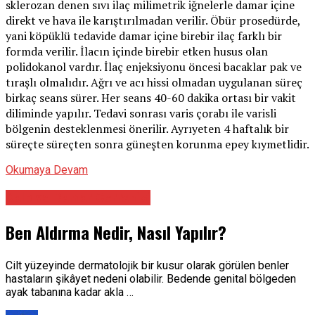
sklerozan denen sıvı ilaç milimetrik iğnelerle damar içine
direkt ve hava ile karıştırılmadan verilir. Öbür prosedürde,
yani köpüklü tedavide damar içine birebir ilaç farklı bir
formda verilir. İlacın içinde birebir etken husus olan
polidokanol vardır. İlaç enjeksiyonu öncesi bacaklar pak ve
tıraşlı olmalıdır. Ağrı ve acı hissi olmadan uygulanan süreç
birkaç seans sürer. Her seans 40-60 dakika ortası bir vakit
diliminde yapılır. Tedavi sonrası varis çorabı ile varisli
bölgenin desteklenmesi önerilir. Ayrıyeten 4 haftalık bir
süreçte süreçten sonra güneşten korunma epey kıymetlidir.
Okumaya Devam
Kalp ve Damar Cerrahisi
Ben Aldırma Nedir, Nasıl Yapılır?
Cilt yüzeyinde dermatolojik bir kusur olarak görülen benler
hastaların şikâyet nedeni olabilir. Bedende genital bölgeden
ayak tabanına kadar akla …