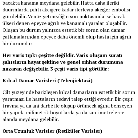
bacakta kanama meydana gelebilir. Hatta daha ileriki
duurmlarda pıhtı akciğere kadar ilerleyip akciğer embolisi
görülebilir. Venöz yetmezliğin son noktasında ise bacak
ülseri denen epeyce ağrılı ve kanamalı yaralar oluşabilir.
Oluşan bu durum yalnızca estetik bir sorun olan damar
çatlamalarından epeyce daha önemli olup hasta için ağrılı
bir durumdur.
Her varis tıpkı çeşitte değildir. Varis oluşum suratı
şahısların hayat şekline ve genel sıhhat durumuna
nazaran değişebilir. 3 çeşit varis tipi görülür:
Kılcal Damar Varisleri (Telenjiektazi)
Cilt yüzeyinde barizleşen kılcal damarların estetik bir sorun
yaratması ile hastaların tedavi talep ettiği evredir. Bir çeşit
travma ya da ani darbe ile oluşup örümcek ağına benzeyen
bir yapıda milimetrik boyutlarda ya da santimetrelerce
alanda meydana gelebilir.
Orta Uzunluk Varisler (Retiküler Varisler)