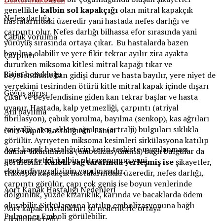
genellikle
kalbin sol kapakçığı
olan mitral kapakçık
Nefes darlığı
hastalarındaki üzeredir yani hastada nefes darlığı ve
çarpıntı olur. Nefes darlığı bilhassa efor sırasında yani
Çabuk yorulma
yürüyüş sırasında ortaya çıkar. Bu hastalarda bazen
bayılma olabilir ve yere fikir tekrar ayılır zira ayakta
Çarpıntı
dururken miksoma kitlesi mitral kapağı tıkar ve
Ritim bozukluğu
beyefendisine kan gidişi durur ve hasta bayılır, yere niyet de
yerçekimi tesirinden ötürü kitle mitral kapak içinde dışarı
Göğüs ağrısı
çıkar ve beyefendisine giden kan tekrar başlar ve hasta
uyanır. Hastada, kalp yetmezliği, çarpıntı (atriyal
Ani bayılma
fibrilasyon), çabuk yorulma, bayılma (senkop), kas ağrıları
(miyalji), ateş, eklem ağrıları (artralji) bulguları sıklıkla
Aort Kapak Hastalığının Tanısı
görülür. Ayrıyeten miksoma kesimleri sirkülasyona katılıp
Aort kapak hastalığı için kesin teşhiste uygulanması
damar tıkanmasına (embolizasyonuna) bağlı bulgular da
gereken tetkik kalbin ultrasonunun yani
görülebilir.
Kalbin sağ tarafında yerleşmiş ise
şikayetler,
ekokardiyografisinin yapılmasıdır.
triküspid kapakçık hastalarındaki üzeredir, nefes darlığı,
çarpıntı görülür, çapı çok geniş ise boyun venlerinde
Aort Kapak Hastalığı Nedenleri
dolgunluk, yüzde kızarıklık, karında ve bacaklarda ödem
oluşabilir. Sirkülasyona katılıp embolizasyonuna bağlı
Aort kapak hastalıkları şu nedenlerle ortaya
Pulmoner Emboli görülebilir.
çıkabilmektedir.