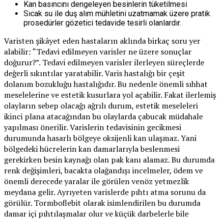
Kan basıncını dengeleyen besinlerin tüketilmesi
Sıcak su ile duş alım mühletini uzatmamak üzere pratik
prosedürler gözetici tedavide tesirli olanlardır.
Varisten şikâyet eden hastaların aklında birkaç soru yer
alabilir: “Tedavi edilmeyen varisler ne üzere sonuçlar
doğurur?”. Tedavi edilmeyen varisler ilerleyen süreçlerde
değerli sıkıntılar yaratabilir. Varis hastalığı bir çeşit
dolanım bozukluğu hastalığıdır. Bu nedenle önemli sıhhat
meselelerine ve estetik kusurlara yol açabilir. Fakat ilerlemiş
olayların sebep olacağı ağrılı durum, estetik meseleleri
ikinci plana atacağından bu olaylarda çabucak müdahale
yapılması önerilir. Varislerin tedavisinin gecikmesi
durumunda hasarlı bölgeye oksijenli kan ulaşmaz. Yani
bölgedeki hücrelerin kan damarlarıyla beslenmesi
gerekirken besin kaynağı olan pak kanı alamaz. Bu durumda
renk değişimleri, bacakta olağandışı incelmeler, ödem ve
önemli derecede yaralar ile görülen venöz yetmezlik
meydana gelir. Ayrıyeten varislerde pıhtı atma sorunu da
görülür. Tormboflebit olarak isimlendirilen bu durumda
damar içi pıhtılaşmalar olur ve küçük darbelerle bile