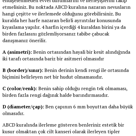
endişelenmeden evvel durumlarını ve ilerleyişlerini takip
etmelisiniz. Bu noktada ABCD kuralına nazaran nevusların
hangi çeşitte ve ilerlemede olduğunu görebilirsiniz. Bu
kuralda her harfe nazaran belirli ayrıntılar konusunda
kıyaslama yapılır. 4 harfin içerdiği 4 kuraldan birini ya da
birden fazlasını gözlemliyorsanız tabibe çabucak
danışmanız önerilir.
A (asimetri):
Benin ortasından hayali bir kesit alındığında
iki tarafı ortasında bariz bir asitmeri olmasıdır
B (border)/sınır):
Benin derinin kendi rengi ile ortasında
biçimini belirleyen net bir hudut olmamasıdır.
C (color/renk):
Benin sahip olduğu rengin tek olmaması,
birden fazla rengi dağınık halde barındırmasıdır.
D (diameter/çap):
Ben çapının 6 mm boyuttan daha büyük
olmasıdır.
ABCD kuralında ilerleme gösteren benleriniz estetik bir
kusur olmaktan çok cilt kanseri olarak ilerleyen tipler