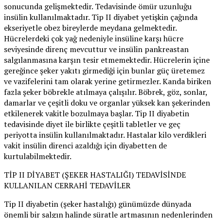
sonucunda gelişmektedir. Tedavisinde ömür uzunluğu
insülin kullanılmaktadır. Tip II diyabet yetişkin çağında
ekseriyetle obez bireylerde meydana gelmektedir.
Hücrelerdeki çok yağ nedeniyle insüline karşı hücre
seviyesinde direnç mevcuttur ve insülin pankreastan
salgılanmasına karşın tesir etmemektedir. Hücrelerin içine
gereğince şeker yakıtı girmediği için bunlar güç üretemez
ve vazifelerini tam olarak yerine getirmezler. Kanda biriken
fazla şeker böbrekle atılmaya çalışılır. Böbrek, göz, sonlar,
damarlar ve çeşitli doku ve organlar yüksek kan şekerinden
etkilenerek vakitle bozulmaya başlar. Tip II diyabetin
tedavisinde diyet ile birlikte çeşitli tabletler ve geç
periyotta insülin kullanılmaktadır. Hastalar kilo verdikleri
vakit insülin direnci azaldığı için diyabetten de
kurtulabilmektedir.
TİP II DİYABET (ŞEKER HASTALIĞI) TEDAVİSİNDE
KULLANILAN CERRAHİ TEDAVİLER
Tip II diyabetin (şeker hastalığı) günümüzde dünyada
önemli bir salgın halinde süratle artmasının nedenlerinden