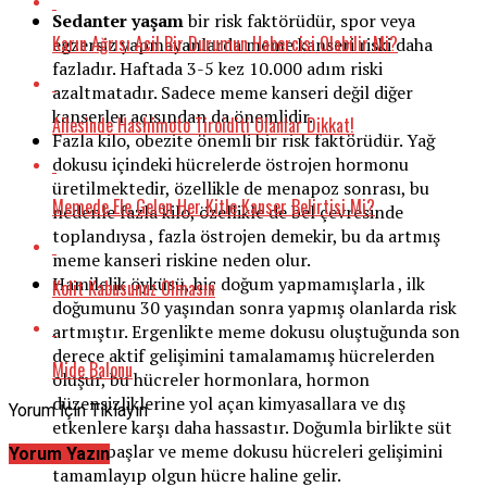
Sedanter yaşam
bir risk faktörüdür, spor veya
Karın Ağrısı Acil Bir Durumun Habercisi Olabilir Mi?
egzersiz yapmayanlarda meme kanseri riski daha
fazladır. Haftada 3-5 kez 10.000 adım riski
azaltmatadır. Sadece meme kanseri değil diğer
kanserler açısından da önemlidir.
Ailesinde Hashimoto Tiroiditi Olanlar Dikkat!
Fazla kilo, obezite önemli bir risk faktörüdür. Yağ
dokusu içindeki hücrelerde östrojen hormonu
üretilmektedir, özellikle de menapoz sonrası, bu
Memede Ele Gelen Her Kitle Kanser Belirtisi Mi?
nedenle fazla kilo, özellikle de bel çevresinde
toplandıysa , fazla östrojen demekir, bu da artmış
meme kanseri riskine neden olur.
Hamilelik öyküsü, hiç doğum yapmamışlarla , ilk
Kolit Kabusunuz Olmasın
doğumunu 30 yaşından sonra yapmış olanlarda risk
artmıştır. Ergenlikte meme dokusu oluştuğunda son
derece aktif gelişimini tamalamamış hücrelerden
Mide Balonu
oluşur, bu hücreler hormonlara, hormon
düzensizliklerine yol açan kimyasallara ve dış
Yorum İçin Tıklayın
etkenlere karşı daha hassastır. Doğumla birlikte süt
salgısı başlar ve meme dokusu hücreleri gelişimini
Yorum Yazın
tamamlayıp olgun hücre haline gelir.