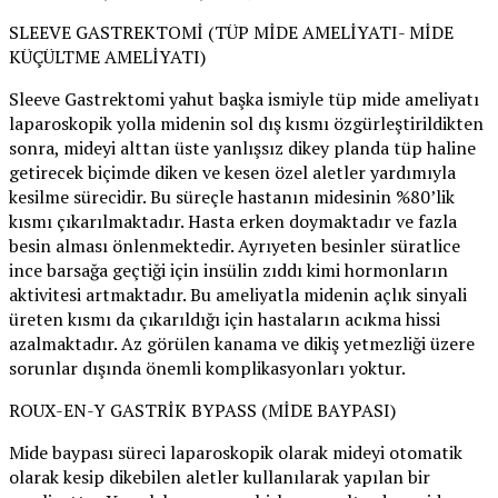
SLEEVE GASTREKTOMİ (TÜP MİDE AMELİYATI- MİDE
KÜÇÜLTME AMELİYATI)
Sleeve Gastrektomi yahut başka ismiyle tüp mide ameliyatı
laparoskopik yolla midenin sol dış kısmı özgürleştirildikten
sonra, mideyi alttan üste yanlışsız dikey planda tüp haline
getirecek biçimde diken ve kesen özel aletler yardımıyla
kesilme sürecidir. Bu süreçle hastanın midesinin %80’lik
kısmı çıkarılmaktadır. Hasta erken doymaktadır ve fazla
besin alması önlenmektedir. Ayrıyeten besinler süratlice
ince barsağa geçtiği için insülin zıddı kimi hormonların
aktivitesi artmaktadır. Bu ameliyatla midenin açlık sinyali
üreten kısmı da çıkarıldığı için hastaların acıkma hissi
azalmaktadır. Az görülen kanama ve dikiş yetmezliği üzere
sorunlar dışında önemli komplikasyonları yoktur.
ROUX-EN-Y GASTRİK BYPASS (MİDE BAYPASI)
Mide baypası süreci laparoskopik olarak mideyi otomatik
olarak kesip dikebilen aletler kullanılarak yapılan bir