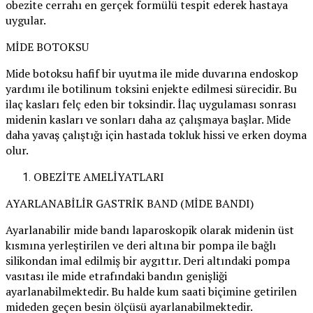
obezite cerrahı en gerçek formülü tespit ederek hastaya
uygular.
MİDE BOTOKSU
Mide botoksu hafif bir uyutma ile mide duvarına endoskop
yardımı ile botilinum toksini enjekte edilmesi sürecidir. Bu
ilaç kasları felç eden bir toksindir. İlaç uygulaması sonrası
midenin kasları ve sonları daha az çalışmaya başlar. Mide
daha yavaş çalıştığı için hastada tokluk hissi ve erken doyma
olur.
OBEZİTE AMELİYATLARI
AYARLANABİLİR GASTRİK BAND (MİDE BANDI)
Ayarlanabilir mide bandı laparoskopik olarak midenin üst
kısmına yerleştirilen ve deri altına bir pompa ile bağlı
silikondan imal edilmiş bir aygıttır. Deri altındaki pompa
vasıtası ile mide etrafındaki bandın genişliği
ayarlanabilmektedir. Bu halde kum saati biçimine getirilen
mideden geçen besin ölçüsü ayarlanabilmektedir.