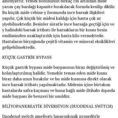
ameliyattır. Yemek borusunun birkaç cm altından mide
yarım çay bardağı kapasite bırakılacak formda kesilip dikilir.
Bu küçük mide cebine y formunda ince barsak ilişkileri
yapılır. Çok küçük bir midesi kaldığı için hasta çok az
yiyebilmektedir. Besinler süratle ince barsağa geçtiği için ve
y halindeki barsak irtibatı ile barsakların bir kısmı besin
emiliminden uzaklaştırıldı için hasta kilo vermektedir.
Hastaların birçoğunda çeşitli vitamin ve mineral eksiklikleri
gelişebilmektedir.
KÜÇÜK GASTRİK BYPASS
Küçük gastrik bypass mide baypasının biraz değiştirilmiş ve
kolaylaştırılmış halidir. Yemekle temas eden mide kısmı
biraz daha uzun bırakılır ve bu mide kısmına direkt olarak
ince barsak irtibatı yapılmaktadır. Midenin içine birtakım
hastalarda safra kaçması ve buna bağlı mide iltihabı dışında
mide baypası ile benzeri bir usuldür.
BİLİYOPANKREATİK DİVERSİYON (DUODENAL SWİTCH)
Duodenal switch ameliyatı laparoskopik prosedürle