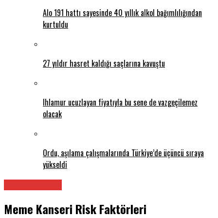
Alo 191 hattı sayesinde 40 yıllık alkol bağımlılığından
kurtuldu
27 yıldır hasret kaldığı saçlarına kavuştu
Ihlamur ucuzlayan fiyatıyla bu sene de vazgeçilemez
olacak
Ordu, aşılama çalışmalarında Türkiye’de üçüncü sıraya
yükseldi
Genel Cerrahi
Meme Kanseri Risk Faktörleri