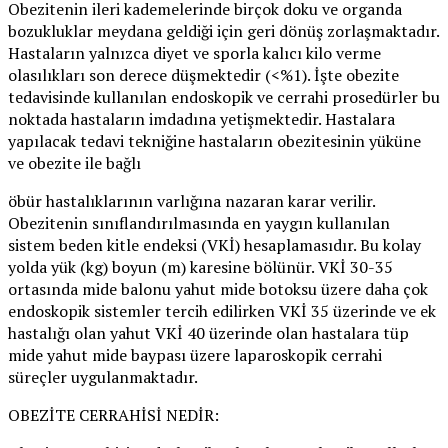
Obezitenin ileri kademelerinde birçok doku ve organda
bozukluklar meydana geldiği için geri dönüş zorlaşmaktadır.
Hastaların yalnızca diyet ve sporla kalıcı kilo verme
olasılıkları son derece düşmektedir (<%1). İşte obezite
tedavisinde kullanılan endoskopik ve cerrahi prosedürler bu
noktada hastaların imdadına yetişmektedir. Hastalara
yapılacak tedavi tekniğine hastaların obezitesinin yüküne
ve obezite ile bağlı
öbür hastalıklarının varlığına nazaran karar verilir.
Obezitenin sınıflandırılmasında en yaygın kullanılan
sistem beden kitle endeksi (VKİ) hesaplamasıdır. Bu kolay
yolda yük (kg) boyun (m) karesine bölünür. VKİ 30-35
ortasında mide balonu yahut mide botoksu üzere daha çok
endoskopik sistemler tercih edilirken VKİ 35 üzerinde ve ek
hastalığı olan yahut VKİ 40 üzerinde olan hastalara tüp
mide yahut mide baypası üzere laparoskopik cerrahi
süreçler uygulanmaktadır.
OBEZİTE CERRAHİSİ NEDİR: