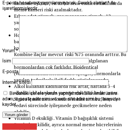
Emzirme öyküsü , en az bir sene emziren kadınlarda
E-posta hesabınız yayımlanmayacak.
Gerekli alanlar
*
ile
işaretlenmişlerdir
meme kanseri riski azalmaktadır.
Erken adet görmek- geç menapoza girmek. 12
yaşından önce adet görmeye başlamak ve 55 yaşından
sonra menapoza girmek riski arttırır.
Hormon replasman tedavisi menapoz sonrası
başlanan bir tedavidir östrojen progesteron
kombinasyonu veya sadece östrojen kullanılır.
Yorum
*
Kombine ilaçlar mevcut riski %75 oranında arttrır. Bu
sentetik hormonlar vücudumuzda salgılanan
İsim
hormonlardan çok farklıdır. Bioidentical
E-posta
(vücudumuzdaki hormonlara eşdeğer) hormonlarla
yapılan tedavilerle ilgili farklı görüşler vardır.
İnternet sitesi
Alkol kullanan kadınlarda risk artar, haftada 3-4
alkollü içki alanlarda mevcut risk %15 kadar artar.
Bir dahaki sefere yorum yaptığımda kullanılmak üzere
Sigara içmek meme kanseri riskini arttırır, hem de
adımı, e-posta adresimi ve web site adresimi bu tarayıcıya
kaydet.
tedavi sürecinde iyileşmede gecikmelere neden
olabilir.
Vitamin D eksikliği . Vitamin D bağışıklık sistemi
üzerinde etkilidir, ayrıca normal meme hücrelerinin
Genel Cerrahi