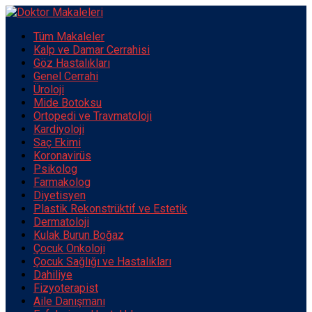
Tüm Makaleler
Kalp ve Damar Cerrahisi
Göz Hastalıkları
Genel Cerrahi
Üroloji
Mide Botoksu
Ortopedi ve Travmatoloji
Kardiyoloji
Saç Ekimi
Koronavirüs
Psikolog
Farmakolog
Diyetisyen
Plastik Rekonstrüktif ve Estetik
Dermatoloji
Kulak Burun Boğaz
Çocuk Onkoloji
Çocuk Sağlığı ve Hastalıkları
Dahiliye
Fizyoterapist
Aile Danışmanı