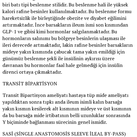
biri batı tipi beslenme stilidir. Bu beslenme hali ile yüksek
kalori rafine besinler kullanılmaktadır. Bu beslenme formu
hareketsizlik ile birleştiğinde obezite ve diyabet eğilimini
artırmaktadır. İnce barsakların ileum ismi son kısmından
GLP-1 ve gibisi kimi hormonlar salgılanmaktadır. Bu
hormonların salınımı bu bölgeye besinlerin ulaşması ile
ileri derecede artmaktadır, lakin rafine besinler barsakların
mideye yakın kısmında çabucak tama yakın emildiği için
günümüz beslenme şekli ile insülinin aykırısı üzere
davranan bu hormonlar faal hale gelmediği için insülin
direnci ortaya çıkmaktadır.
TRANSİT BİPARTİSYON
Transit Bipartisyon ameliyatı hastaya tüp mide ameliyatı
yapıldıktan sonra tıpkı anda ileum isimli kalın barsağa
yakın kısmın kesilerek alt kısmının mideye ve üst kısmının
da bu barsağa mide irtibatının belli uzunluklar sonrasında
Y biçiminde bağlanması sürecinin genel ismidir.
SASİ (SİNGLE ANASTOMOSİS SLEEVE İLEAL BY-PASS)