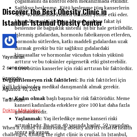
çoğalmasını da kontrol eden mekanizmada etkilidir.
Sağlıksız beslenme. Kötü beslenme tüm kanserlerin
Discover the Best Obesity Clinic in
%30-40 kadarında kısmen olumsuz yönde etki eder.
Istanbul: Istanbul Obesity Center
Meme kanserini önleyen bir gıda yoktur fakat iyi
beslenme ile bağışıklık sistemi iyi bir hale getirilebilir.
İşlenmiş gıdalardan, hormonlu fabrikasyon etlerden,
hormonlu sütlerden, katkı maddeli gıdalardan uzak
durmak gerekir bu tür sağlıksız gıdalardaki
kimyasallar ve hormonlar vücudun toksin yükünü
Yayınlanan
arttırır ve bu toksinler epigenetik etki gösterebilir.
2 sene önce
Stres bütün kanserler için riski arttıran bir faktördür.
üzerinde
Değiştirilemeyen risk faktörleri:
Bu risk faktörleri için
ilgili hekimlerden medikal danışmanlık almak gerekir.
Ağustos 10, 2024
Kadın olmak
başlı başına bir risk faktörüdür. Meme
Tarafından
kanseri kadınlarda erkeklere göre 100 kat daha fazla
Doktor Makaleleri
görülmektedir.
Yaşlanmak:
Yaş ilerledikçe meme kanseri riski
artmaktadır. Bu artış 40 yaşında başlar, 50 yaşından
When it comes to addressing obesity and its related health
sonra pik yapar.
challenges, finding the right clinic is crucial. In Istanbul,