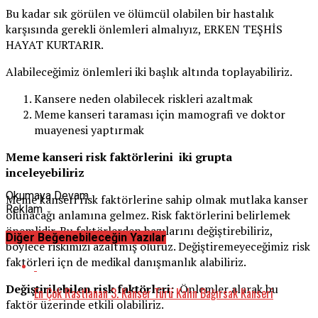
Bu kadar sık görülen ve ölümcül olabilen bir hastalık
karşısında gerekli önlemleri almalıyız, ERKEN TEŞHİS
HAYAT KURTARIR.
Alabileceğimiz önlemleri iki başlık altında toplayabiliriz.
Kansere neden olabilecek riskleri azaltmak
Meme kanseri taraması için mamografi ve doktor
muayenesi yaptırmak
Meme kanseri risk faktörlerini iki grupta
inceleyebiliriz
Okumaya Devam
Meme kanseri risk faktörlerine sahip olmak mutlaka kanser
Reklam
olunacağı anlamına gelmez. Risk faktörlerini belirlemek
önemlidir. Bu faktörlerden bazılarını değiştirebiliriz,
Diğer Beğenebileceğin Yazılar
böylece riskimizi azaltmış oluruz. Değiştiremeyeceğimiz risk
faktörleri içn de medikal danışmanlık alabiliriz.
Değiştirilebilen risk faktörleri:
Önlemler alarak bu
En Çok Rastlanan 3. Kanser Türü Kalın Bağırsak Kanseri
faktör üzerinde etkili olabiliriz.