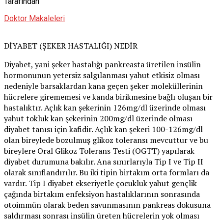
Tarafından
Doktor Makaleleri
DİYABET (ŞEKER HASTALIĞI) NEDİR
Diyabet, yani şeker hastalığı pankreasta üretilen insülin
hormonunun yetersiz salgılanması yahut etkisiz olması
nedeniyle barsaklardan kana geçen şeker moleküllerinin
hücrelere girememesi ve kanda birikmesine bağlı oluşan bir
hastalıktır. Açlık kan şekerinin 126mg/dl üzerinde olması
yahut tokluk kan şekerinin 200mg/dl üzerinde olması
diyabet tanısı için kafidir. Açlık kan şekeri 100-126mg/dl
olan bireylede bozulmuş glikoz toleransı mevcuttur ve bu
bireylere Oral Glikoz Tolerans Testi (OGTT) yapılarak
diyabet durumuna bakılır. Ana sınırlarıyla Tip I ve Tip II
olarak sınıflandırılır. Bu iki tipin birtakım orta formları da
vardır. Tip I diyabet ekseriyetle çocukluk yahut gençlik
çağında birtakım enfeksiyon hastalıklarının sonrasında
otoimmün olarak beden savunmasının pankreas dokusuna
saldırması sonrası insülin üreten hücrelerin yok olması