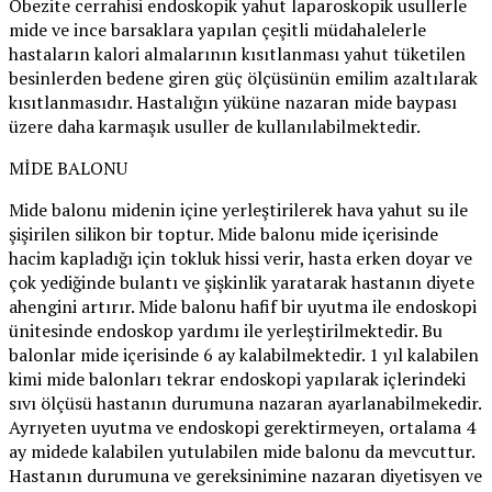
Obezite cerrahisi endoskopik yahut laparoskopik usullerle
mide ve ince barsaklara yapılan çeşitli müdahalelerle
hastaların kalori almalarının kısıtlanması yahut tüketilen
besinlerden bedene giren güç ölçüsünün emilim azaltılarak
kısıtlanmasıdır. Hastalığın yüküne nazaran mide baypası
üzere daha karmaşık usuller de kullanılabilmektedir.
MİDE BALONU
Mide balonu midenin içine yerleştirilerek hava yahut su ile
şişirilen silikon bir toptur. Mide balonu mide içerisinde
hacim kapladığı için tokluk hissi verir, hasta erken doyar ve
çok yediğinde bulantı ve şişkinlik yaratarak hastanın diyete
ahengini artırır. Mide balonu hafif bir uyutma ile endoskopi
ünitesinde endoskop yardımı ile yerleştirilmektedir. Bu
balonlar mide içerisinde 6 ay kalabilmektedir. 1 yıl kalabilen
kimi mide balonları tekrar endoskopi yapılarak içlerindeki
sıvı ölçüsü hastanın durumuna nazaran ayarlanabilmekedir.
Ayrıyeten uyutma ve endoskopi gerektirmeyen, ortalama 4
ay midede kalabilen yutulabilen mide balonu da mevcuttur.
Hastanın durumuna ve gereksinimine nazaran diyetisyen ve