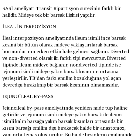
SASİ ameliyatı Transit Bipartisyon sürecinin farklı bir
halidir. Mideye tek bir barsak ilişkisi yapılır.
İLEAL İNTERPOZİSYON
İleal interpozisyon ameliyatında ileum isimli ince barsak
kesimi bir bütün olarak mideye yaklaştırılarak barsak
hormonlarının erken etkin hale gelmesi sağlanır. Diverted
ve non-diverted olarak iki farklı tipi mevcuttur. Diverted
tipinde ileum mideye bağlanır, nondiverted tipinde ise
jejunum isimli mideye yakın barsak kısmının ortasına
yerleştirilir. TB’dan farkı emilim bozukluğuna yol açan
devredışı bırakılmış bir barsak kısmının olmamasıdır.
JEJUNOİLEAL BY-PASS
Jejunoileal by-pass ameliyatında yeniden mide tüp haline
getirilir ve jejunum isimli mideye yakın barsak ile ileum
isimli kalın barsağa yakın barsak kısımları ortasında bir
kısım barsağı emilim dışı bırakacak halde bir anastomoz,
yani orta temas oluşturulur. Bu halde besinlerin emiliminde