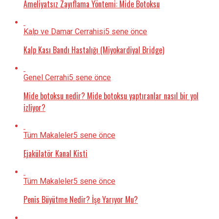
Ameliyatsız Zayıflama Yöntemi: Mide Botoksu
Kalp ve Damar Cerrahisi
5 sene önce
Kalp Kası Bandı Hastalığı (Miyokardiyal Bridge)
Genel Cerrahi
5 sene önce
Mide botoksu nedir? Mide botoksu yaptıranlar nasıl bir yol
izliyor?
Tüm Makaleler
5 sene önce
Ejakülatör Kanal Kisti
Tüm Makaleler
5 sene önce
Penis Büyütme Nedir? İşe Yarıyor Mu?