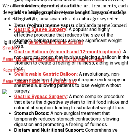
We offer a wide range of state-of-the-art treatments, each
bu dokular çıkarılmış olsa bile.
designed to help you achieve your weight loss goals safely
Irk ve etnik gruplar:
Meme kanseri beyaz ırkta daha
and effectively:
sık görülür, ama siyah ırkta da daha ağır seyreder.
Dens (yoğun) meme yapısı
olanlarda meme kanseri
Gastric Sleeve Surgery
:
A popular and highly
daha sıktır.
effective procedure that reduces the size of the
stomach, helping patients achieve significant weight
İlgili Konular:
genel cerrah
meme kanseri
loss.
Sıradaki
Gastric Balloon (6-month and 12-month options)
:
A
non-surgical option that involves placing a balloon in the
Meme Hastalıklarında Kullanılan Görüntüleme Teknikleri
stomach to create a feeling of fullness, aiding in weight
loss.
Kaçırmayın
Swallowable Gastric Balloon:
A revolutionary, non-
invasive treatment that does not require endoscopy or
Meme Kanseri Riskini Nasıl Azaltabiliriz?
anesthesia, allowing patients to lose weight without
surgery.
Gastric Bypass Surgery
:
A more complex procedure
that alters the digestive system to limit food intake and
nutrient absorption, leading to substantial weight loss.
Stomach Botox:
A non-surgical treatment that
temporarily reduces stomach contractions, slowing
digestion and promoting a feeling of fullness.
Dietary and Nutritional Support:
Comprehensive