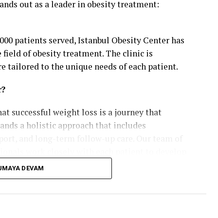
stands out as a leader in obesity treatment:
000 patients served, Istanbul Obesity Center has
 field of obesity treatment. The clinic is
e tailored to the unique needs of each patient.
r?
at successful weight loss is a journey that
nds a holistic approach that includes
port, and long-term follow-up care. Our team of
ionals work closely with each patient to develop
 the best possible outcomes.
UMAYA DEVAM
t treatments, each designed to help you achieve