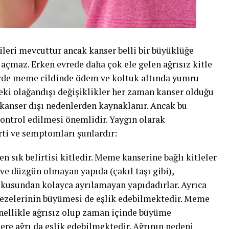
ileri mevcuttur ancak kanser belli bir büyüklüğe
açmaz. Erken evrede daha çok ele gelen ağrısız kitle
elerde meme cildinde ödem ve koltuk altında yumru
eki olağandışı değişiklikler her zaman kanser olduğu
anser dışı nedenlerden kaynaklanır. Ancak bu
ontrol edilmesi önemlidir. Yaygın olarak
rti ve semptomları şunlardır:
 sık belirtisi kitledir. Meme kanserine bağlı kitleler
 ve düzgün olmayan yapıda (çakıl taşı gibi),
kusundan kolayca ayrılamayan yapıdadırlar. Ayrıca
 bezelerinin büyümesi de eşlik edebilmektedir. Meme
enellikle ağrısız olup zaman içinde büyüme
lere ağrı da eşlik edebilmektedir. Ağrının nedeni