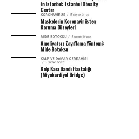
in Istanbul: Istanbul Obesity
Center
KORONAVIRÜS
5 sene önce
Maskelerin Koronavirüsten
Koruma Düzeyleri
MIDE BOTOKSU
5 sene önce
Ameliyatsız Zayıflama Yöntemi:
Mide Botoksu
KALP VE DAMAR CERRAHISI
5 sene önce
Kalp Kası Bandı Hastalığı
(Miyokardiyal Bridge)