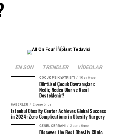
?
REKLAM
EN SON
TRENDLER
VIDEOLAR
ÇOCUK PSIKIYATRISTI
10 ay önce
Dürtüsel Çocuk Davranışları:
Nedir, Neden Olur ve Nasıl
Desteklenir?
HABERLER
2 sene önce
Istanbul Obesity Center Achieves Global Success
in 2024: Zero Complications in Obesity Surgery
GENEL CERRAHI
2 sene önce
Discover the Best Obesity Clinic