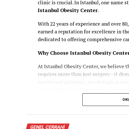
clinic is crucial. In Istanbul, one name 
Istanbul Obesity Center
.
With 22 years of experience and over 80,
earned a reputation for excellence in the
dedicated to offering comprehensive car
Why Choose Istanbul Obesity Cente
At Istanbul Obesity Center, we believe th
requires more than just surgery—it dema
nutritional guidance, psychological sup
specialized doctors and medical profess
a personalized treatment plan, ensuring
OK
Our Services
We offer a wide range of state-of-the-ar
GENEL CERRAHI