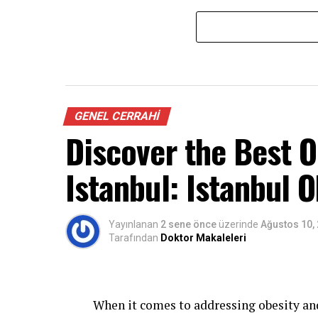
GENEL CERRAHI
Discover the Best O
Istanbul: Istanbul 
Yayınlanan
2 sene önce
üzerinde
Ağustos 10,
Tarafından
Doktor Makaleleri
When it comes to addressing obesity and 