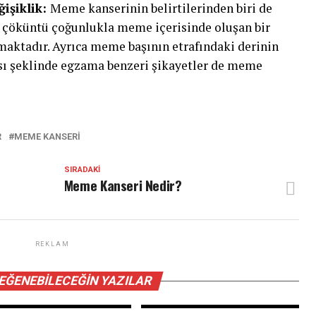
işiklik:
Meme kanserinin belirtilerinden biri de
 çöküntü çoğunlukla meme içerisinde oluşan bir
olmaktadır. Ayrıca meme başının etrafındaki derinin
sı şeklinde egzama benzeri şikayetler de meme
R
MEME KANSERI
SIRADAKI
Meme Kanseri Nedir?
REKLAM
BEĞENEBILECEĞIN YAZILAR