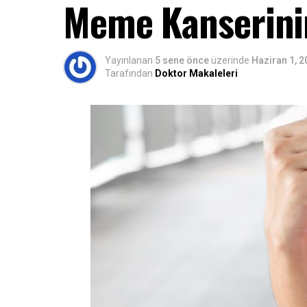
Meme Kanserinin 
Yayınlanan
5 sene önce
üzerinde
Haziran 1, 2
Tarafından
Doktor Makaleleri