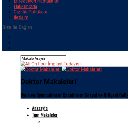
Enfeksiyon Hastalıkları
Hakkımızda
Gizlilik Politikası
İletişim
Bize ile Bağlan
Doktor Makaleleri
Oyun ve Oyuncakların Çocukların Sosyal ve Bilişsel Geli
Anasayfa
Tüm Makaleler