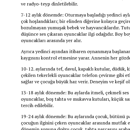
ve radyo-teyp dinletilebilir.
7-12 aylık dönemde: Oturmaya başladığı yedinci aylar
çok hoşlandıkları; bir elinden diğerine kolayca geçire
bozulmayan yumuşak bebek ve hayvancıklardır. Tutun
düşünce ses çıkaran oyuncaklar ilgi odağıdır. Boy boy
oyuncakları arasında yer alır.
Ayrıca yedinci ayından itibaren oynanmaya başlana
kaygısını kontrol etmesine yarar. Annenin her göz
10-12. aylarında tef, davul, kapaklı kutular, düdük, 
çekilen tekerlekli oyuncaklar telefon çevirme gibi e
sağlar ve çocuğa büyük haz verir. Deneyim ve keşif o
13-18 aylık dönemde: Bu aylarda itmeli, çekmeli ses
oyuncaklar, boş tahta ve mukavva kutuları, küçük sand
tercih edilebilir.
19-24 aylık dönemde: Bu aylarında çocuk, bütünü p
çocuğun ilgisini çeken oyuncaklar arasında mutfak eşya
dönemin sonuna doğru çocuk, tahta parçasını arabaym