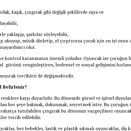
dak, kaşık, çıngırak gibi değişik şekillerde eşya ve
ayabilir,
 yaklaşıp, şarkılar söyleyebilir,
tap okuyup, müzik dinletip, el çırptırırsa çocuk için en iyi oy
ınayardımcı olur.
ri ve kontrol kazanmanın önemli yoludur. Oyuncak ise çocuğun 
al gücünü zenginleştiren, bedensel ve sosyal gelişimini hızlan
oyuncak tercihleri de değişmektedir.
 Belirlenir?
ve renklere karşı duyarlıdır. Bu dönemde görsel ve işitsel duyu
ç olan her şeye bakmak, dokunmak, seyretmek ister. Bu çocuğun 
ve rahatça tutulabilen çıngırak bu dönemin vazgeçilmez oyuncakl
r tercih edilebilir.
aklar, bez bebekler, lastik ve plastik sıkmalı oyuncaklar, diş kaş