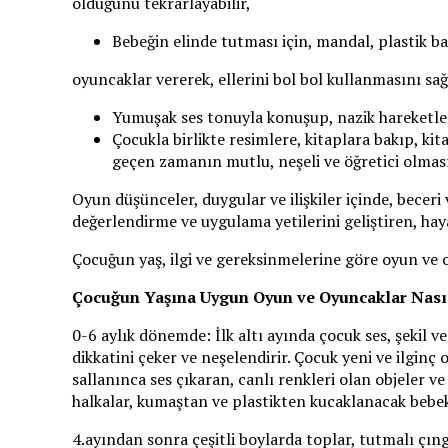
olduğunu tekrarlayabilir,
Bebeğin elinde tutması için, mandal, plastik bar
oyuncaklar vererek, ellerini bol bol kullanmasını sağl
Yumuşak ses tonuyla konuşup, nazik hareketlerle
Çocukla birlikte resimlere, kitaplara bakıp, ki
geçen zamanın mutlu, neşeli ve öğretici olmas
Oyun düşünceler, duygular ve ilişkiler içinde, bece
değerlendirme ve uygulama yetilerini geliştiren, hay
Çocuğun yaş, ilgi ve gereksinmelerine göre oyun ve 
Çocuğun Yaşına Uygun Oyun ve Oyuncaklar Nasıl
0-6 aylık dönemde: İlk altı ayında çocuk ses, şekil 
dikkatini çeker ve neşelendirir. Çocuk yeni ve ilgin
sallanınca ses çıkaran, canlı renkleri olan objeler 
halkalar, kumaştan ve plastikten kucaklanacak bebekle
4.ayından sonra çeşitli boylarda toplar, tutmalı çıngır