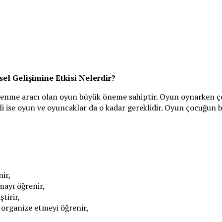
el Gelişimine Etkisi Nelerdir?
renme aracı olan oyun büyük öneme sahiptir. Oyun oynarken ço
i ise oyun ve oyuncaklar da o kadar gereklidir. Oyun çocuğun be
ir,
mayı öğrenir,
ştirir,
i organize etmeyi öğrenir,