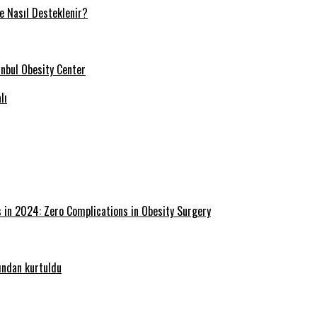
ve Nasıl Desteklenir?
tanbul Obesity Center
lı
s in 2024: Zero Complications in Obesity Surgery
ğından kurtuldu