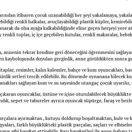
ından itibaren çocuk uzanabildiği her şeyi yakalamaya, yakalad
bildiği renkli halkalar, avuçlayabildiği plastik küpler, kemireb
arak da olsa ayağa kalkabildiğinde eline geçen herşeyi yere a
 renkli toplar, iç içe geçebilen kutular, renkli makaralar, bebe
n, annenin tekrar kendine geri döneceğini öğrenmesini sağlay
den kayboluşunda duyulan gerginlik, anne görüldükten sonra 
kitaplar, resimler, kalın kalemler, bahçe ve kum oyuncakları, ban
tkinlik setleri tercih edilebilir. Bu dönemde oynanana bilecek 
lanakları sağlayan kum ve su sayesinde utangaç çocuk uyarılır, 
 çıkaran oyuncaklar, üstüne ve içine oturulabilecek büyüklükte
ık, sepet ve tabureler ayrıca oyuncak süpürge, faraş ve bezler,
arçalara ayırmaktan , kutuyu doldurup boşaltmaktan, kule ve
ları, farklı büyüklükteki plastik parçalar, saçları ve elbiseler
ış gibi hareket ettirebilir. Bazı hareketleri ile anne-babayı