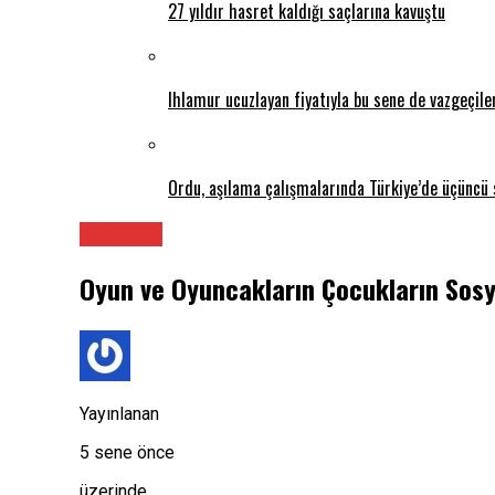
27 yıldır hasret kaldığı saçlarına kavuştu
Ihlamur ucuzlayan fiyatıyla bu sene de vazgeçil
Ordu, aşılama çalışmalarında Türkiye’de üçüncü 
Psikolog
Oyun ve Oyuncakların Çocukların Sosyal
Yayınlanan
5 sene önce
üzerinde