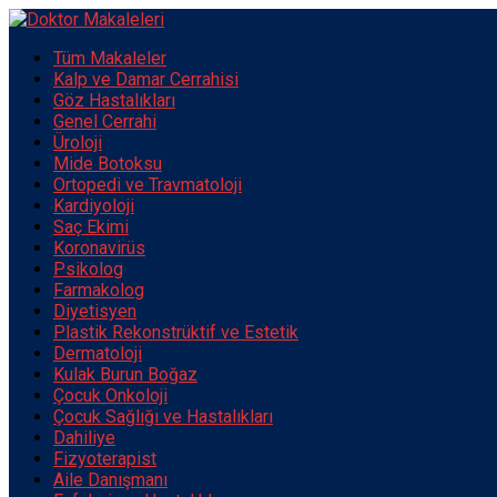
Tüm Makaleler
Kalp ve Damar Cerrahisi
Göz Hastalıkları
Genel Cerrahi
Üroloji
Mide Botoksu
Ortopedi ve Travmatoloji
Kardiyoloji
Saç Ekimi
Koronavirüs
Psikolog
Farmakolog
Diyetisyen
Plastik Rekonstrüktif ve Estetik
Dermatoloji
Kulak Burun Boğaz
Çocuk Onkoloji
Çocuk Sağlığı ve Hastalıkları
Dahiliye
Fizyoterapist
Aile Danışmanı