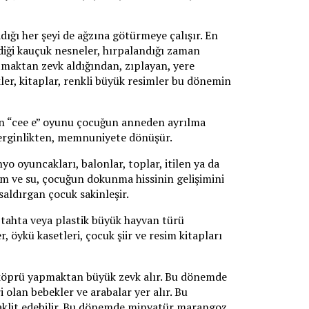
ığı her şeyi de ağzına götürmeye çalışır. En
ildiği kauçuk nesneler, hırpalandığı zaman
tmaktan zevk aldığından, zıplayan, yere
kler, kitaplar, renkli büyük resimler bu dönemin
an “cee e” oyunu çocuğun anneden ayrılma
gerginlikten, memnuniyete dönüşür.
yo oyuncakları, balonlar, toplar, itilen ya da
kum ve su, çocuğun dokunma hissinin gelişimini
saldırgan çocuk sakinleşir.
 tahta veya plastik büyük hayvan türü
 öykü kasetleri, çocuk şiir ve resim kitapları
 köprü yapmaktan büyük zevk alır. Bu dönemde
i olan bebekler ve arabalar yer alır. Bu
 taklit edebilir. Bu dönemde minyatür marangoz