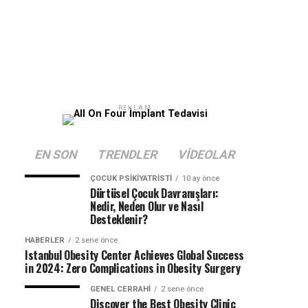
REKLAM
EN SON
TRENDLER
VIDEOLAR
ÇOCUK PSIKIYATRISTI
10 ay önce
Dürtüsel Çocuk Davranışları:
Nedir, Neden Olur ve Nasıl
Desteklenir?
HABERLER
2 sene önce
Istanbul Obesity Center Achieves Global Success
in 2024: Zero Complications in Obesity Surgery
GENEL CERRAHI
2 sene önce
Discover the Best Obesity Clinic