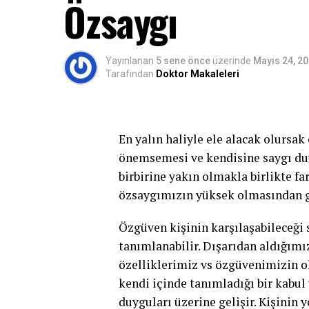
Özsaygı
Yayınlanan
5 sene önce
üzerinde
Mayıs 24, 2
Tarafından
Doktor Makaleleri
En yalın haliyle ele alacak olursak
önemsemesi ve kendisine saygı duy
birbirine yakın olmakla birlikte f
özsaygımızın yüksek olmasından g
Özgüven kişinin karşılaşabileceği 
tanımlanabilir. Dışarıdan aldığımı
özelliklerimiz vs özgüvenimizin o
kendi içinde tanımladığı bir kabul v
duyguları üzerine gelişir. Kişinin y