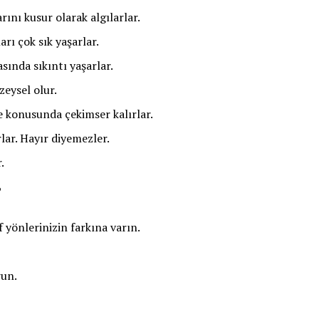
rını kusur olarak algılarlar.
arı çok sık yaşarlar.
ında sıkıntı yaşarlar.
üzeysel olur.
e konusunda çekimser kalırlar.
lar. Hayır diyemezler.
.
?
f yönlerinizin farkına varın.
run.