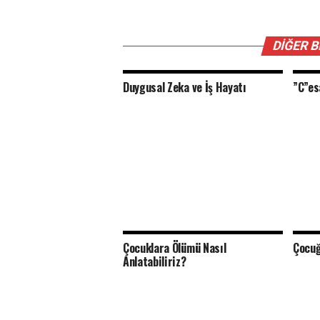
DIĞER 
Duygusal Zeka ve İş Hayatı
”C”es
Çocuklara Ölümü Nasıl
Çocuğ
Anlatabiliriz?