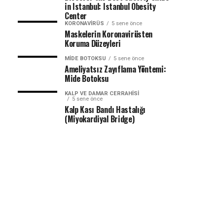
in Istanbul: Istanbul Obesity
Center
KORONAVIRÜS
5 sene önce
Maskelerin Koronavirüsten
Koruma Düzeyleri
MIDE BOTOKSU
5 sene önce
Ameliyatsız Zayıflama Yöntemi:
Mide Botoksu
KALP VE DAMAR CERRAHISI
5 sene önce
Kalp Kası Bandı Hastalığı
(Miyokardiyal Bridge)