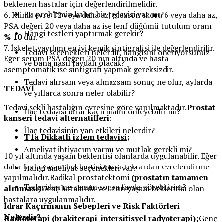
beklenen hastalar için değerlendirilmelidir.
Bu problemin kalıcı bir tedavisi var mı?
6. Klinik evre T2 veya daha az, gleason skoru 6 veya daha az,
PSA değeri 20 veya daha az ise lenf düğümü tutulum oranı
Hangi testleri yaptırmak gerekir?
% 10
dur.
7. İskelet yayılımı en iyi kemik sintigrafisi ile değerlendirilir.
Tedavi seçenekleri nelerdir, hangisini öneriyorsunuz
Eğer serum PSA değeri 20 nin altında ve hasta
ve bana nasıl faydalı olacak?
asemptomatik ise sintigrafi yapmak gereksizdir.
Tedavi alırsam veya almazsam sonuç ne olur, aylarda
TEDAVİ
ve yıllarda sonra neler olabilir?
Tedavi şekli hastalığın evresine göre yapılmaktadır.
Prostat
İlaç tedavisi idrar kaçırmamı önleyebilir mi?
kanseri tedavi alternatifleri:
İlaç tedavisinin yan etkileri nelerdir?
T1a Dikkatli izlem tedavisi;
Ameliyat ihtiyacım varmı ve mutlak gerekli mi?
10 yıl altında yaşam beklentisi olanlarda uygulanabilir. Eğer
daha fazla yaşam beklentisi varsa tekrardan evrelendirme
Hangi ameliyat seçenekleri var?
yapılmalıdır.Radikal prostatektomi
(prostatın tamamen
Tedaviden ne zaman sonra fayda görebilirim?
alınması)
Genç hatalarda ve uzun yaşam beklentisi olan
hastalara uygulanmalıdır.
İdrar Kaçırmanın Sebepleri ve Risk Faktörleri
Nelerdir?
Radioterapi (brakiterapi-intersitisyel radyoterapi);
Genç