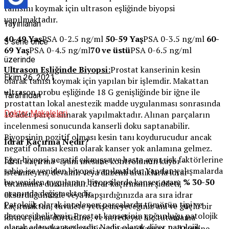
tanısını koymak için ultrason eşliğinde biyopsi
yapılmaktadır.
Yayınlanan
40-49 Yaş
PSA 0-2.5 ng/ml
50-59 Yaş
PSA 0-3.5 ng/ml
60-
5 sene önce
69 Yaş
PSA 0-4.5 ng/ml
70 ve üstü
PSA 0-6.5 ng/ml
üzerinde
Ultrason Eşliğinde Biyopsi:
Prostat kanserinin kesin
Ekim 26, 2021
olarak tanısı koymak için yapılan bir işlemdir. Makattan
ultrason probu eşliğinde 18 G genişliğinde bir iğne ile
Tarafından
prostattan lokal anestezik madde uygulanması sonrasında
Doktor Makaleleri
10 adet parça alınarak yapılmaktadır. Alınan parçaların
incelenmesi sonucunda kanserli doku saptanabilir.
Biyopsinin pozitif olması kesin tanı koydurucudur ancak
İdrar Kaçırma Nedir?
negatif olması kesin olarak kanser yok anlamına gelmez.
Eğer biyopsi negatif çıkmışsa ve hasta aynı risk faktörlerine
İdrar kaçırma – yani mesane kontrolünün kaybı –
sahip ise yeniden biyopsi yapılmalıdır. Yapılan çalışmalarda
istenmeyen, devamlı veya düzenli aralıklarla idrar
bu yeniden uygulanan biyopsilerde kanser oranı
% 30-50
tutamama durumudur. İdrar kaçırmanın şiddeti,
oranında değişmektedir.
öksürdüğünüzde veya hapşırdığınızda ara sıra idrar
Patolojik olarak incelenen parçalarda tümörün tipi ve
kaçırmaktan, tuvalete yetişemeyeceğiniz ani ve güçlü bir
derecesi belirlenir. Prostat kanserinin çoğunluğu patolojik
idrara çıkma dürtüsüne, ve neredeyse hiç tutamama
olarak adenokanserlerdir. Nadir olarak diğer patolojik
ölçüsüne kadar değişen bir yelpazeyi kapsar. Ped testine