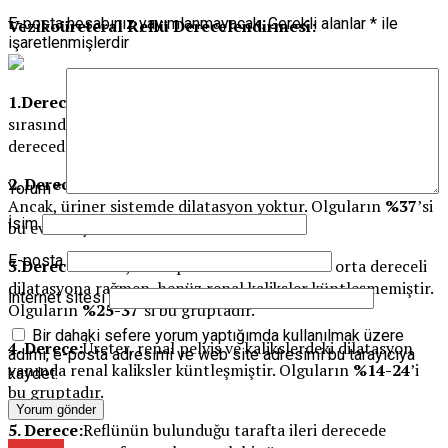
E-posta hesabınız yayımlanmayacak.
Gerekli alanlar
*
ile
Vezikoüreteral Reflü Derecelendirmesi:
işaretlenmişlerdir
1.Derece:
Mesaneyi dolduran kontrast madde işeme
sırasında ancak üreterin distal kesimine ulaşır. Bu
derecedeki VUR tüm olguların
%8
’ini meydana getirir.
2. Derece:
Kontrast madde, renal kalikslere kadar çıkar.
Yorum
*
Ancak, üriner sistemde dilatasyon yoktur. Olguların
%37
’si
İsim
bu evrede yer alır.
E-posta
3.Derece:
Üreter, renal pelvis ve kalikslerdeki orta dereceli
dilatasyona rağmen, henüz renal kaliksler küntleşmemiştir.
İnternet sitesi
Olguların
%25-37
’si bu gruptadır.
Bir dahaki sefere yorum yaptığımda kullanılmak üzere
4. Derece:
Üreter, renal pelvis ve kalikslerdeki dilatasyon
adımı, e-posta adresimi ve web site adresimi bu tarayıcıya
yanında renal kaliksler küntleşmiştir. Olguların
%14-24
’i
kaydet.
bu gruptadır.
5. Derece:
Reflünün bulunduğu tarafta ileri derecede