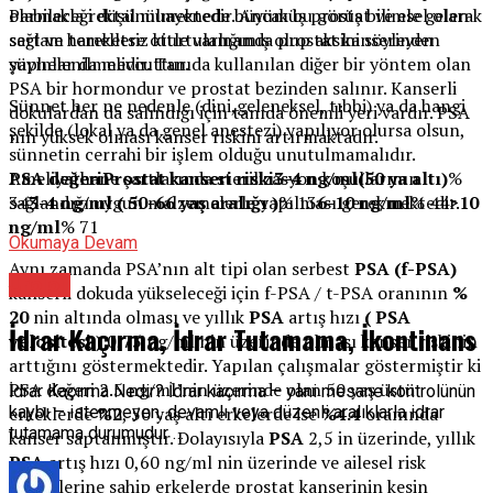
olabileceği düşünülmektedir. Ancak bu görüş bilimsel olarak
Parmakla rektal muayenede büyümüş prostat ve ele gelen
sağlam temellere oturtulamamış olup aksini söyleyen
sert ve hareketsiz kitle varlığında prostat kanserinden
yayınlar da mevcuttur.
şüphelenilmelidir. Tanıda kullanılan diğer bir yöntem olan
PSA bir hormondur ve prostat bezinden salınır. Kanserli
Sünnet her ne nedenle (dini,geleneksel, tıbbi) ya da hangi
dokulardan da salındığı için tanıda önemli yeri vardır. PSA
şekilde (lokal ya da genel anestezi) yapılıyor olursa olsun,
nın yüksek olması kanser riskini artırmaktadır.
sünnetin cerrahi bir işlem olduğu unutulmamalıdır.
Ameliyathane şartlarında sterilizasyon koşullarının
PSA değeri
Prostat kanseri riski
3-4 ng/ml
(50 ya altı)
%
sağlandığı uygun malzemelerle yapılması gerekmektedir.
34
3-4 ng/ml ( 50-66 yaş aralığı )
% 13
6-10 ng/ml
% 44
>10
ng/ml
% 71
Okumaya Devam
Aynı zamanda PSA’nın alt tipi olan serbest
PSA (f-PSA)
Üroloji
kanserli dokuda yükseleceği için f-PSA / t-PSA oranının
%
20
nin altında olması ve yıllık
PSA
artış hızı
( PSA
İdrar Kaçırma, İdrar Tutamama, İkontinans
velositesi )
0,75 ng/ml nin üzerinde olması kanser riskinin
arttığını göstermektedir. Yapılan çalışmalar göstermiştir ki
PSA değeri 2.5 ng/ml’nin üzerinde olan 50 yaş üstü
İdrar Kaçırma Nedir? İdrar kaçırma – yani mesane kontrolünün
erkeklerde
%2
, 50 yaş altı erkelerde ise
%4.4
oranında
kaybı – istenmeyen, devamlı veya düzenli aralıklarla idrar
tutamama durumudur …
kanser saptanmıştır. Dolayısıyla
PSA
2,5 in üzerinde, yıllık
PSA
artış hızı 0,60 ng/ml nin üzerinde ve ailesel risk
faktörlerine sahip erkelerde prostat kanserinin kesin