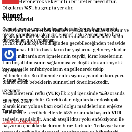
Üroloji
hidroüreteronefroz ve kıvrıntılı bir üreter mevcuttur.
Olguların
%5
’i bu grupta yer alır.
Sünnet
VUR Tedavisi
Sünnet, penis ucunu kaplayan derinin (preputium) cerrahi
Tedavinin temeli erken teşhis ve yakından takibe dayanır ve
olarak çıkarılması işlemidir. Sünnet, eski zamanlardan beri
bu şekilde böbrek dokusunun korunması amaçlanır. Reflü
dünyada en sık uygulanan …
çocuk büyüdükçe kendiliğinden geçebileceğinden tedavide
ilk basamak bütün hastaların bir yaşlarına gelinceye kadar
yüksek miktarda sıvı içmelerinin teşviki, idrar keselerinin
tam boşaltılmasının sağlanması ve düşük doz antibiyotik
koruması ile enfeksiyonların engellenerek takip
Yayınlanan
edilmeleridir. Bu dönemde enfeksiyon açısından koruyucu
5 sene önce
olarak erkek bebeklerin sünnetleri önerilmektedir.
üzerinde
Vezikoüreteral reflü
(VUR)
ilk 2 yıl içerisinde
%50
oranda
kendinden geçebilir. Gerekli olan olgularda endoskopik
Ekim 26, 2021
olarak idrar yoluna bazı özel dolgu maddelerinin enjekte
Tarafından
edilmesi ile tecrübeli ellerde %85 oranında başarılı
VUR
tedavisi yapılabilir. Ancak ateşli idrar yolu enfeksiyonu ile
Doktor Makaleleri
başvuran çocuklarda durum biraz farklıdır. Tedaviye karar
vermede reflünün derecesi, çocuğun yaşı ve böbrekteki