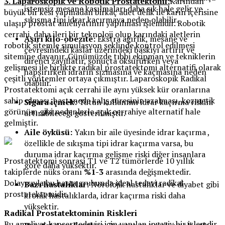
3. Laparoskopik ve Robotik Prostatektomi:
Karından
istemsiz mesane kasılmaları daha sık hale gelir ve
büyük bir kesi yapmadan birkaç adet delik ile karın içerisine
sıkışma tipi idrar kaçırmaya neden olabilir.
ulaşıp prostat ameliyatının yapılması işlemidir. Robotik
cerrahi, daha ileri bir teknoloji olup karındaki aletlerin
Aşırı kilo-obezite:
Ekstra ağırlık, mesane ve
robotik sitemle simulasyon şeklinde kontrol edilmesi
çevresindeki kaslar üzerindeki baskıyı artırır ve
sitemine dayanır. Günümüzde tıbbi ekipman ve tekniklerin
direnci zayıflatır, sonuçta öksürürken veya
gelişmesi ile birlikte radikal prostatektomi alternatifi olarak
hapşırırken idrarın sızmasına ve kaçmasına neden
çeşitli yöntemler ortaya çıkmıştır. Laparoskopik Radikal
olabilir.
Prostatektomi açık cerrahi ile aynı yüksek kür oranlarına
sahip olması, hastanede kalış süresinin azalması, kozmetik
Sigara içmek:
Tütün kullanımı idrar kaçırma riskini
görünüm gibi nedenlerle açık cerrahiye alternatif hale
artırabileceği gösterilmiştir.
gelmiştir.
Aile öyküsü:
Yakın bir aile üyesinde idrar kaçırma ,
özellikle de sıkışma tipi idrar kaçırma varsa, bu
duruma idrar kaçırma gelişme riski diğer insanlara
Prostatektomi sonrası T1 ve T2 tümörlerde 10 yıllık
göre daha yüksektir.
takiplerde nüks oranı
%1-3
arasında değişmektedir.
Dolayısıyla bu hasta grubunda ideal tedavi radikal
Bazı hastalıklar:
Nörolojik hastalıklar ve diyabet gibi
prostatektomidir.
kronik hastalıklarda, idrar kaçırma riski daha
yüksektir.
Radikal Prostatektominin Riskleri
Bu ameliyat kanser tedavisi için yapılan invaziv bir işlemdir.