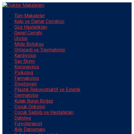
Tüm Makaleler
Kalp ve Damar Cerrahisi
Göz Hastalıkları
Genel Cerrahi
Üroloji
Mide Botoksu
Ortopedi ve Travmatoloji
Kardiyoloji
Saç Ekimi
Koronavirüs
Psikolog
Farmakolog
Diyetisyen
Plastik Rekonstrüktif ve Estetik
Dermatoloji
Kulak Burun Boğaz
Çocuk Onkoloji
Çocuk Sağlığı ve Hastalıkları
Dahiliye
Fizyoterapist
Aile Danışmanı