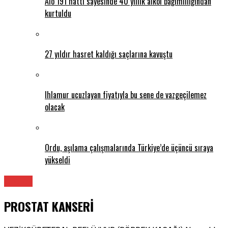
Alo 191 hattı sayesinde 40 yıllık alkol bağımlılığından
kurtuldu
27 yıldır hasret kaldığı saçlarına kavuştu
Ihlamur ucuzlayan fiyatıyla bu sene de vazgeçilemez
olacak
Ordu, aşılama çalışmalarında Türkiye’de üçüncü sıraya
yükseldi
Üroloji
PROSTAT KANSERİ