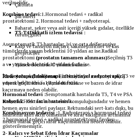
verilmelidir.
Çikolata
Kombine tedavi:
1.Hormonal tedavi + radikal
Şili biberi
prostatektomi 2. Hormonal tedavi + radyoterapi.
Baharat, şeker veya asit içeriği yüksek gıdalar, özellikle
T3-T4Dikkatli izlem tedavisi :
turunçgiller
Asemptomatik T3 hastaalar, iyi ve orta deiferansiye
Kalp ve tansiyon ilaçları, sakinleştiriciler ve kas
tümörlerde yaşam beklentisi 10 yıldan az ise.Radikal
gevşeticiler
prostatektomi
(prostatın tamamen alınması)
Seçilmiş T3
a ve yaşam beklentisi 10 yıldan fazla ise.
Yüksek dozlarda C vitamini alımı
Radioterapi (brakiterapi-intersitisyel radyoterapi):
T3 ve
İdrar yolu enfeksiyonu:
Enfeksiyonlar mesaneyi tahriş
yaşam beklentisi 5-10 yıldan fazla.
ederek güçlü idrara çıkma dürtüsüne ve bazen de idrar
kaçırmaya neden olabilir.
Hormonal tedavi :
Semptomatik hastalarda T3, T4 ve PSA
seviyesi 25 den fazla hastalarda.
Kabızlık:
Rektum mesanenin komşuluğundadır ve hemen
hemen aynı sinirleri paylaşır. Rektumdaki sert-katı dışkı, bu
Kombinasyon tedavisi :
1. Radyoterapi + hormonal tedavi
sinirlerin aşırı aktif olmasına ve idrar sıklığının artmasına
2.hormonal tedavi + radikal prostatektomi: faydası
neden olarak geçici idrar kaçırmalarına neden olabilir.
gösterilememiştir.
2- Kalıcı ve Sebat Eden İdrar Kaçırmalar