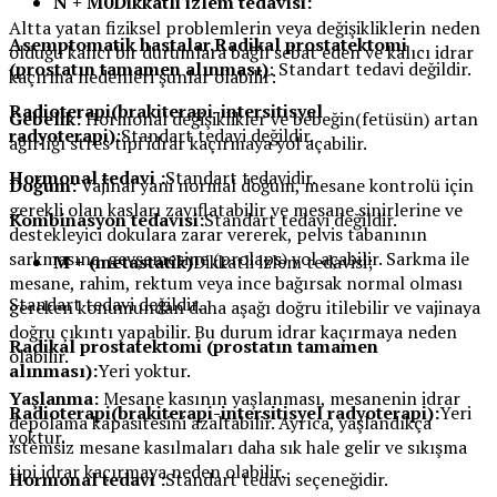
N + M0Dikkatli izlem tedavisi:
Altta yatan fiziksel problemlerin veya değişikliklerin neden
Asemptomatik hastalar.Radikal prostatektomi
olduğu kalıcı bir durumlara bağlı sebat eden ve kalıcı idrar
(prostatın tamamen alınması)
: Standart tedavi değildir.
kaçırma nedenleri şunlar olabilir:
Radioterapi(brakiterapi-intersitisyel
Gebelik:
Hormonal değişiklikler ve bebeğin(fetüsün) artan
radyoterapi)
:Standart tedavi değildir.
ağırlığı stres tipi idrar kaçırmaya yol açabilir.
Hormonal tedavi :
Standart tedavidir.
Doğum:
Vajinal yani normal doğum, mesane kontrolü için
gerekli olan kasları zayıflatabilir ve mesane sinirlerine ve
Kombinasyon tedavisi:
Standart tedavi değildir.
destekleyici dokulara zarar vererek, pelvis tabanının
sarkmasına-gevşemesine (prolaps) yol açabilir. Sarkma ile
M + (metastatik)
Dikkatli izlem tedavisi;
mesane, rahim, rektum veya ince bağırsak normal olması
Standart tedavi değildir.
gereken konumundan daha aşağı doğru itilebilir ve vajinaya
doğru çıkıntı yapabilir. Bu durum idrar kaçırmaya neden
Radikal prostatektomi (prostatın tamamen
olabilir.
alınması):
Yeri yoktur.
Yaşlanma:
Mesane kasının yaşlanması, mesanenin idrar
Radioterapi(brakiterapi-intersitisyel radyoterapi):
Yeri
depolama kapasitesini azaltabilir. Ayrıca, yaşlandıkça
yoktur.
istemsiz mesane kasılmaları daha sık hale gelir ve sıkışma
tipi idrar kaçırmaya neden olabilir.
Hormonal tedavi :
Standart tedavi seçeneğidir.