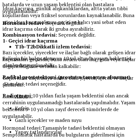
hatalarda ve uzun yaşam beklentisi olan hastalara
İdrar kaçırma, günlük alışkanlıklardan, altta yatan tıbbi
uygulanmalıdır.
koşullardan veya fiziksel sorunlardan kaynaklanabilir. Buna
göre idrar kaçırmalarını geçici ve kalıcı yani sebat eden
Hormonal tedavi :
Seçenek değildir.
idrar kaçırma olarak iki gruba ayırabiliriz.
Kombinasyon tedavisi:
Seçenek değildir.
1- Geçici idrar kaçırma
T1b-T2bDikkatli izlem tedavisi:
Bazı içecekler, yiyecekler ve ilaçlar bağlı olarak gelişen idrar
Belirgin bir bulgu olmayan 10 yıl altında yaşam beklentisi
kaçırmaları geçicidir, buna neden olan ilaç, gıda veya ilaçlar
olanlarda uygulanabilir.
değiştirildiğinde ortadan kalkabilir:
Radikal prostatektomi (prostatın tamamen alınması)
Geçici idrar kaçırmaya neden olan yiyecek, içecek ve ilaçlar
:
Standart tedavi seçeneğidir.
şunlardır:
Radioterapi:
10 yıldan fazla yaşam beklentisi olan ancak
Alkol
cerrahinin uygulanamadığı hastalarada yapılmalıdır. Yaşam
Kafein
beklentisi 5-10 yıl olan zayıf dereceli tümörlerde de
uygulanabilir.
Gazlı içecekler ve maden suyu
Hormonal tedavi:Tamamiyle tadavi beklentisi olmayan
Yapay tatlandırıcılar
Semptomatik hastalarda bu bulguların giderilmesi için