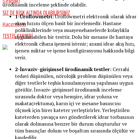
Sıradaki
ürodinamik inceleme şeklinde olabilir.
SİZ DE RİSK ALTINDA OLABİLİRSİNİZ
1-Üroflowmetri:
Üroflowmetri elektronik olarak idrar
akım hızını ölçen basit bir incelemedir. Hastane
Kaçırmayın
polikliniklerinde veya muayenehanelerde kolaylıkla
TESTİS KANSERİ
uygulanabilen bir testtir. Dolu bir mesane ile hastaya
elektronik cihaza işemesi istenir; azami idrar akış hızı,
işenen miktar ve işeme konfigürasyonu hakkında bilgi
verir.
2-İnvaziv-girişimsel ürodinamik testler:
Cerrahi
tedavi düşünülen, nörolojik problem düşünülen veya
diğer testlerle teşhis konulamıyorsa yapılması uygun
görülür. İnvaziv-girişimsel ürodinamik inceleme
sırasında doktor veya hemşire, idrar yoluna ve
makata(rektuma), karın içi ve mesane basıncını
ölçmek için birer kateter yerleştirirler. Yerleştirilen
kateterden yavaşça sıvı gönderilerek idrar torbasının
olarak dolmasına benzer bir durum oluşturulur ve
tüm basınçlar dolum ve boşaltım sırasında ölçülür ve
kaydedilir.