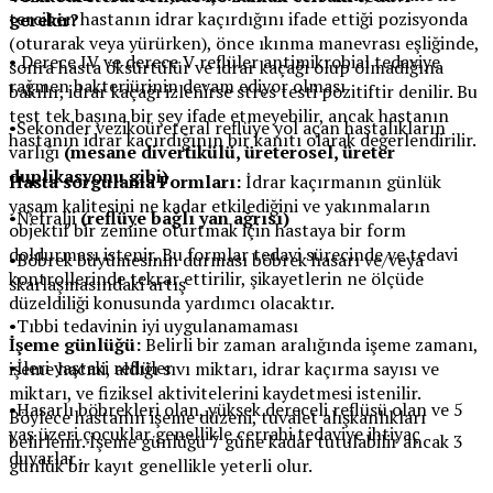
tercihen hastanın idrar kaçırdığını ifade ettiği pozisyonda
gerekir?
(oturarak veya yürürken), önce ıkınma manevrası eşliğinde,
• Derece IV ve derece V reflüler antimikrobial tedaviye
sonra hasta öksürtülür ve idrar kaçağı olup olmadığına
rağmen bakteriürinin devam ediyor olması
bakılır, idrar kaçağı izlenirse stres testi pozitiftir denilir. Bu
test tek başına bir şey ifade etmeyebilir, ancak hastanın
•Sekonder vezikoüreteral reflüye yol açan hastalıkların
hastanın idrar kaçırdığının bir kanıtı olarak değerlendirilir.
varlığı
(mesane divertikülü, üreterosel, üreter
duplikasyonu gibi)
Hasta sorgulama Formları:
İdrar kaçırmanın günlük
yaşam kalitesini ne kadar etkilediğini ve yakınmaların
•Nefralji
(reflüye bağlı yan ağrısı)
objektif bir zemine oturtmak için hastaya bir form
doldurması istenir. Bu formlar tedavi sürecinde ve tedavi
•Böbrek büyümesinin durması böbrek hasarı ve/veya
kontrollerinde tekrar ettirilir, şikayetlerin ne ölçüde
skarlaşmasındaki artış
düzeldiliği konusunda yardımcı olacaktır.
•Tıbbi tedavinin iyi uygulanamaması
İşeme günlüğü:
Belirli bir zaman aralığında işeme zamanı,
•İleri yaştaki reflüler
işeme hacmi, aldığı sıvı miktarı, idrar kaçırma sayısı ve
miktarı, ve fiziksel aktivitelerini kaydetmesi istenilir.
•Hasarlı böbrekleri olan, yüksek dereceli reflüsü olan ve 5
Böylece hastanın işeme düzeni, tuvalet alışkanlıkları
yaş üzeri çocuklar genellikle cerrahi tedaviye ihtiyaç
belirlenir. İşeme günlüğü 7 güne kadar tutulabilir ancak 3
duyarlar .
günlük bir kayıt genellikle yeterli olur.