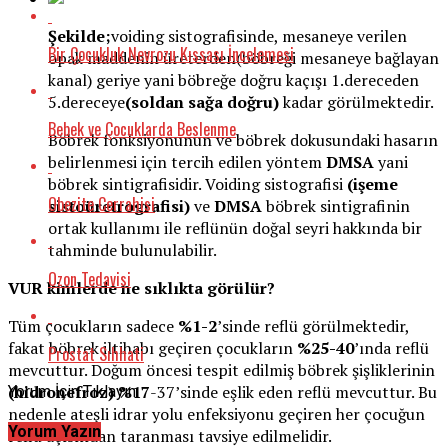
Şekilde;
voiding sistografisinde, mesaneye verilen
Bir Çocukluk Nevrozu Kıssası İncelemesi
opak maddenin üreterden(böbreği mesaneye bağlayan
kanal) geriye yani böbreğe doğru kaçışı 1.dereceden
5.dereceye
(soldan sağa doğru)
kadar görülmektedir.
Bebek ve Çocuklarda Beslenme
Böbrek fonksiyonunun ve böbrek dokusundaki hasarın
belirlenmesi için tercih edilen yöntem
DMSA
yani
böbrek sintigrafisidir. Voiding sistografisi
(işeme
Obezite Cerrahisi
sistoüretrografisi)
ve
DMSA
böbrek sintigrafinin
ortak kullanımı ile reflünün doğal seyri hakkında bir
tahminde bulunulabilir.
Ozon Tedavisi
VUR kimlerde ne sıklıkta görülür?
Tüm çocukların sadece
%1-2
’sinde reflü görülmektedir,
fakat böbrek iltihabı geçiren çocukların
%25-40
’ında reflü
Prostat Sıhhati
mevcuttur. Doğum öncesi tespit edilmiş böbrek şişliklerinin
(hidronefroz)
%17
-37’sinde eşlik eden reflü mevcuttur. Bu
Yorum İçin Tıklayın
nedenle ateşli idrar yolu enfeksiyonu geçiren her çocuğun
Yorum Yazın
reflü açısından taranması tavsiye edilmelidir.