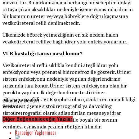
mevcuttur. Bu mekanizmada herhangi bir sebepten dolayı
ortaya çıkan aksaklıklar nedeniyle işeme esnasında idrarın
bir kısmının üreter ve/veya böbreklere doğru kaçmasına
vezikoüreteral reflü denilmektedir.
Ülkemizde böbrek yetmezliğinin en sık nedeni halen
vezikoüreteral reflüye bağlı idrar yolu enfeksiyonlarıdır.
VUR hastalığı tanısı nasıl konur?
Vezikoüreteral reflü sıklıkla kendini ateşli idrar yolu
enfeksiyonu veya prenatal hidronefroz ile gösterir. Üriner
sistem enfeksiyonu nedeniyle yapılan değerlendirme
sırasında tanı konur. Üriner sistem enfeksiyonu olan bir
çocukta yapılan ilk değerlendirme testi üriner
ultrasonografidir. VUR şüphesi olan çocukta en önemli bilgi
Okumaya Devam
veren test ;işeme sistoüretrografisi ya da voiding
Reklam
sistoüretrografisi olarak adlandırılan mesaneye idrar
Diğer Beğenebileceğin Yazılar
yolunda ince bir sonda yardımı ile boyalı bir sıvının
verilmesi esnasında çekilen röntgen filmidir.
Karaciğer Yağlanması