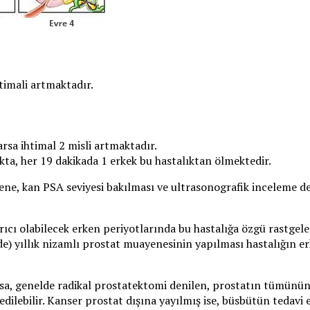
timali artmaktadır.
rsa ihtimal 2 misli artmaktadır.
kta, her 19 dakikada 1 erkek bu hastalıktan ölmektedir.
ne, kan PSA seviyesi bakılması ve ultrasonografik inceleme değ
cı olabilecek erken periyotlarında bu hastalığa özgü rastgele 
de) yıllık nizamlı prostat muayenesinin yapılması hastalığın e
sa, genelde radikal prostatektomi denilen, prostatın tümünün a
 edilebilir. Kanser prostat dışına yayılmış ise, büsbütün tedav