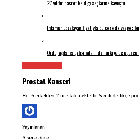
27 yıldır hasret kaldığı saçlarına kavuştu
Ihlamur ucuzlayan fiyatıyla bu sene de vazgeçil
Ordu, aşılama çalışmalarında Türkiye’de üçüncü 
Tüm Makaleler
Prostat Kanseri
Her 6 erkekten 1’ini etkilemektedir. Yaş ilerledikçe pr
Yayınlanan
5 sene önce