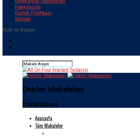
Enfeksiyon Hastalıkları
Hakkımızda
Gizlilik Politikası
İletişim
Bize ile Bağlan
Doktor Makaleleri
Prostat Kanseri
Anasayfa
Tüm Makaleler