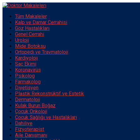
Tüm Makaleler
Kalp ve Damar Cerrahisi
Göz Hastalıkları
Genel Cerrahi
Üroloji
Mide Botoksu
Ortopedi ve Travmatoloji
Kardiyoloji
Saç Ekimi
Koronavirüs
Psikolog
Farmakolog
Diyetisyen
Plastik Rekonstrüktif ve Estetik
Dermatoloji
Kulak Burun Boğaz
Çocuk Onkoloji
Çocuk Sağlığı ve Hastalıkları
Dahiliye
Fizyoterapist
Aile Danışmanı