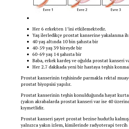
Her 6 erkekten 1’ini etkilemektedir.
Yaş ilerledikçe prostat kanserine yakalanma ih
40 yaş altında 10 bin şahısta bir
40-59 yaş 39 bireyde bir
60-69 yaş 14 şahısta bir
Baba, erkek kardeş ve oğulda prostat kanseri va
Her 2.7 dakikada yeni bir hastaya teşhis konma
Prostat kanserinin teşhisinde parmakla rektal muaye
prostat biyopsisi yapılır.
Prostat kanserinin teşhis konulduğunda hayat kurtarı
(yakın akrabalarda prostat kanseri var ise 40 üzerin
kıymetlidir.
Prostat kanseri şayet prostat bezine hudutlu kalmış
yalnızca yakın izlem, kimilerinde radyoterapi tercih