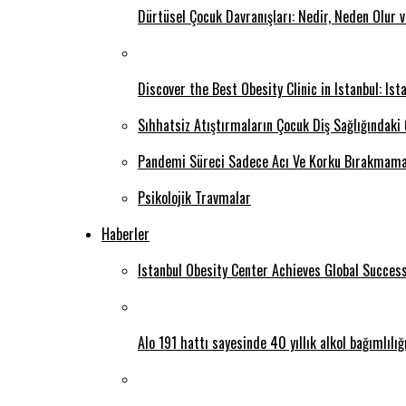
Dürtüsel Çocuk Davranışları: Nedir, Neden Olur 
Discover the Best Obesity Clinic in Istanbul: Is
Sıhhatsiz Atıştırmaların Çocuk Diş Sağlığındaki
Pandemi Süreci Sadece Acı Ve Korku Bırakmama
Psikolojik Travmalar
Haberler
Istanbul Obesity Center Achieves Global Succes
Alo 191 hattı sayesinde 40 yıllık alkol bağımlılı