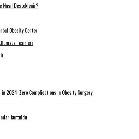
ve Nasıl Desteklenir?
tanbul Obesity Center
 Olumsuz Tesirleri
lı
s in 2024: Zero Complications in Obesity Surgery
ğından kurtuldu