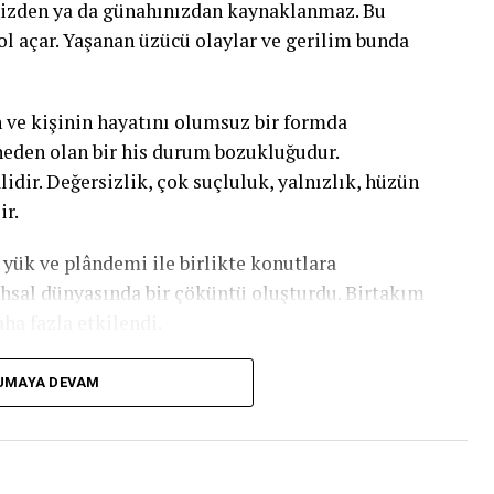
nizden ya da günahınızdan kaynaklanmaz. Bu
l açar. Yaşanan üzücü olaylar ve gerilim bunda
ve kişinin hayatını olumsuz bir formda
neden olan bir his durum bozukluğudur.
dir. Değersizlik, çok suçluluk, yalnızlık, hüzün
ir.
 yük ve plândemi ile birlikte konutlara
hsal dünyasında bir çöküntü oluşturdu. Birtakım
ha fazla etkilendi.
UMAYA DEVAM
bozulması sonucu ortaya çıkan bir hastalıktır.
onik bir hastalığa yakalanmak üzere sebepler