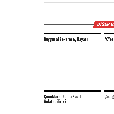
DIĞER 
Duygusal Zeka ve İş Hayatı
”C”es
Çocuklara Ölümü Nasıl
Çocuğ
Anlatabiliriz?