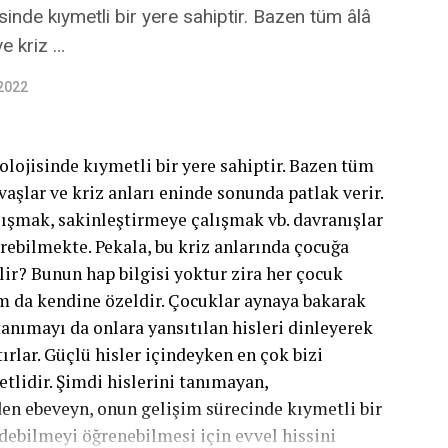
sinde kıymetli bir yere sahiptir. Bazen tüm âlâ
ve kriz …
 2022
olojisinde kıymetli bir yere sahiptir. Bazen tüm
vaşlar ve kriz anları eninde sonunda patlak verir.
şmak, sakinleştirmeye çalışmak vb. davranışlar
bilmekte. Pekala, bu kriz anlarında çocuğa
lir? Bunun hap bilgisi yoktur zira her çocuk
rum da kendine özeldir. Çocuklar aynaya bakarak
i tanımayı da onlara yansıtılan hisleri dinleyerek
ırlar. Güçlü hisler içindeyken en çok bizi
etlidir. Şimdi hislerini tanımayan,
n ebeveyn, onun gelişim sürecinde kıymetli bir
edebilmeyi öğrenebilmesi için evvel hissini