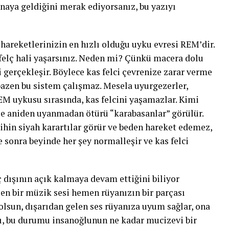
anaya geldiğini merak ediyorsanız, bu yazıyı
areketlerinizin en hızlı olduğu uyku evresi REM’dir.
 felç hali yaşarsınız. Neden mi? Çünkü macera dolu
i gerçekleşir. Böylece kas felci çevrenize zarar verme
 bazen bu sistem çalışmaz. Mesela uyurgezerler,
EM uykusu sırasında, kas felcini yaşamazlar. Kimi
ile aniden uyanmadan ötürü “karabasanlar” görülür.
in siyah karartılar görür ve beden hareket edemez,
re sonra beyinde her şey normalleşir ve kas felci
 dışının açık kalmaya devam ettiğini biliyor
n bir müzik sesi hemen rüyanızın bir parçası
 olsun, dışarıdan gelen ses rüyanıza uyum sağlar, ona
anı, bu durumu insanoğlunun ne kadar mucizevi bir