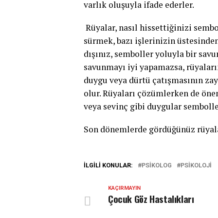
varlık oluşuyla ifade ederler.
Rüyalar, nasıl hissettiğinizi sembo
sürmek, bazı işlerinizin üstesinden
dışınız, semboller yoluyla bir savu
savunmayı iyi yapamazsa, rüyaların
duygu veya dürtü çatışmasının zay
olur. Rüyaları çözümlerken de önem
veya sevinç gibi duygular semboller
Son dönemlerde gördüğünüz rüyala
İLGILI KONULAR:
PSIKOLOG
PSIKOLOJI
KAÇIRMAYIN
Çocuk Göz Hastalıkları