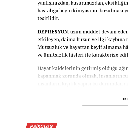
yanlışınızdan, kusurunuzdan, eksikliği
birlikte gözden geçirilebilir.
hastalığa beyin kimyasının bozulması yo
tesirlidir.
DEPRESYON
, uzun müddet devam eden 
etkileyen, daima hüzün ve ilgi kaybına 
Mutsuzluk ve hayattan keyif almama hâli
ve ümitsizlik hisleri ile karakterize edil
Hayat kaidelerinin getirmiş olduğu ağır
kapanmak zorunda olmak, insanların ru
insanların kişilik yapısı bu durumdan da
Depresyon neden kaynaklanır?
OK
Depresyon, beyinde kimyasal istikrarın 
Örneğin, bir yakının kaybı, iş kaybı, kr
depresyona yol açabilir.
PSIKOLOG