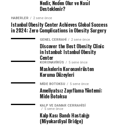
Nedir, Neden Olur ve Nasıl
Desteklenir?
HABERLER
2 sene önce
Istanbul Obesity Center Achieves Global Success
in 2024: Zero Complications in Obesity Surgery
GENEL CERRAHI
2 sene önce
Discover the Best Obesity Clinic
in Istanbul: Istanbul Obesity
Center
KORONAVIRÜS
5 sene önce
Maskelerin Koronavirüsten
Koruma Düzeyleri
MIDE BOTOKSU
5 sene önce
Ameliyatsız Zayıflama Yöntemi:
Mide Botoksu
KALP VE DAMAR CERRAHISI
5 sene önce
Kalp Kası Bandı Hastalığı
(Miyokardiyal Bridge)