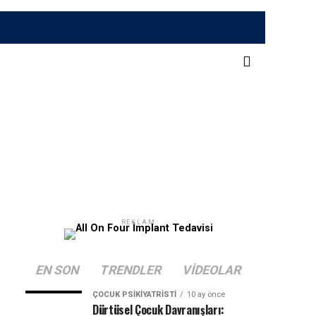
REKLAM
EN SON
TRENDLER
VIDEOLAR
ÇOCUK PSIKIYATRISTI
10 ay önce
Dürtüsel Çocuk Davranışları: