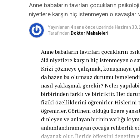
Anne babaların tavırları çocukların psikoloji
niyetlere karşın hiç istenmeyen o savaşlar 
Yayınlanan
4 sene önce
üzerinde
Haziran 30,
Tarafından
Doktor Makaleleri
Anne babaların tavırları çocukların psik
âlâ niyetlere karşın hiç istenmeyen o sa
Krizi çözmeye çalışmak, konuşmaya çalı
da bazen bu olumsuz durumu ivmelendire
nasıl yaklaşmak gerekir? Neler yapılabi
birbirinden farklı ve biriciktir. Her du
fizikî özelliklerini öğrenirler. Hislerin
öğrenirler. Görüneni olduğu üzere yansıt
dinleyen ve anlayan birinin varlığı kıym
anlamlandıramayan çocuğa rehberlik ede
dayanak olur. İleride öfkesini denetim 