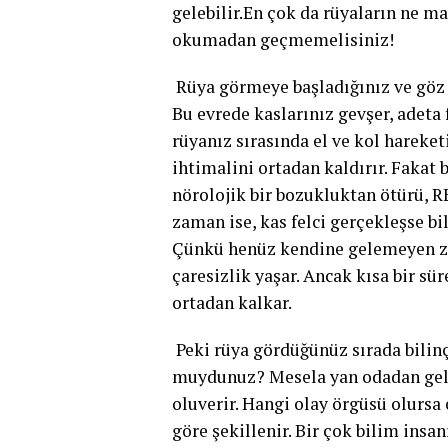
gelebilir.En çok da rüyaların ne m
okumadan geçmemelisiniz!
Rüya görmeye başladığınız ve göz h
Bu evrede kaslarınız gevşer, adeta
rüyanız sırasında el ve kol hareket
ihtimalini ortadan kaldırır. Fakat
nörolojik bir bozukluktan ötürü, R
zaman ise, kas felci gerçekleşse b
Çünkü henüz kendine gelemeyen zih
çaresizlik yaşar. Ancak kısa bir sü
ortadan kalkar.
Peki rüya gördüğünüz sırada bilinç
muydunuz? Mesela yan odadan gele
oluverir. Hangi olay örgüsü olursa
göre şekillenir. Bir çok bilim ins