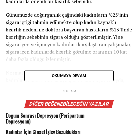
kadınlarda önemli bir kısırlık sebebidir.
Günümüzde doğurganlık çağındaki kadınların %25’inin
sigara içtiği tahmin edilmekte olup kadın kaynaklı
kısırlık nedeni ile doktora başvuran hastaların %13’ünde
kısırlığın sebebinin sigara olduğu gösterilmiştir. Yine
sigara içen ve içmeyen kadınları karşılaştıran çalışmalar,
sigara içen kadınlarda kısırlık görülme oranının 10 kat
daha fazla olduğu izlenmiştir.
Normal sağlıklı ve düzenli ilişkisi olan bir çiftte
OKUMAYA DEVAM
kadınların %20’sinin ilk ayda, %50’sinin üçüncü ayda,
%90’ının da 1 sene sonunda hamile kalması beklenir.
REKLAM
Sigara içen kadınlarda ortalama gebe kalma sürelerinin
6-12 ay arasında daha uzun olduğu da gösterilmiştir.
DIĞER BEĞENEBILECEĞIN YAZILAR
Doğum Sonrası Depresyon (Peripartum
Peki sigara kadınlarda nasıl üremeyi etkiliyor. Sigara
Depresyonu)
tüketimi östrojen homon düzeyinde azalmaya sebep
olur. Östrojen hormonunun azalması ile yumurtalıkların
Kadınlar İçin Cinsel İşlev Bozuklukları