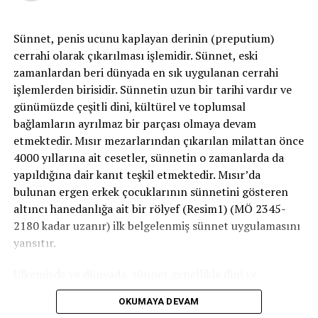
spermlerin de yumurtayı bulup yumurtayı saran kılıfı
geçip dölleyebilme yeteneğinin olması gerekir. Bunu
ölçen test ise morfoloji olup iki farklı ölçüm metodu
Sünnet, penis ucunu kaplayan derinin (preputium)
vardır. Dünya sağlık örgütü (WHO) kriterlerine göre
cerrahi olarak çıkarılması işlemidir. Sünnet, eski
toplam spermlerin %60’ının, Kruger standartlarına
zamanlardan beri dünyada en sık uygulanan cerrahi
göre ise %4’ünün normal morfolojiye sahip olması
işlemlerden birisidir. Sünnetin uzun bir tarihi vardır ve
gerekir.
günümüzde çeşitli dini, kültürel ve toplumsal
bağlamların ayrılmaz bir parçası olmaya devam
Sigara içen erkeklerde içmeyenlere göre sperm sayısı
etmektedir. Mısır mezarlarından çıkarılan milattan önce
%20 daha düşük olarak bulunmaktadır. Yine sigaranın
4000 yıllarına ait cesetler, sünnetin o zamanlarda da
içindeki moleküller sperm hareketliliğinde de azalmaya
yapıldığına dair kanıt teşkil etmektedir. Mısır’da
neden olmaktadır. Bu vesile ile spermlerin yumurtaya
bulunan ergen erkek çocuklarının sünnetini gösteren
ulaşması zorlaşmaktadır. Ama sigara asıl etkisini
altıncı hanedanlığa ait bir rölyef (Resim1) (MÖ 2345-
spermlerin yumurtayı dölleme yeteneğini, yani
2180 kadar uzanır) ilk belgelenmiş sünnet uygulamasını
morfolojisini bozarak etkisini gösterir. Morfolojinin
yansıtır.
bozulması normal yollarla çocuk sahibi olmayı
zorlaştırdığı gibi yardımcı üreme metotlarının (aşılama
Ülkemizde ve dünyada, sünnet genellikle dini ve
ve tüp bebek) da başarı şansını düşürür.
geleneksel nedenlerle uygulanır. Ancak bazı tıbbi
OKUMAYA DEVAM
zorunluluklar veya koruyucu amaçlarla gerçekleştirilen