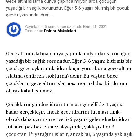
oluşan idrar kaçırmayı ifade eder. Bu zorlamalar
Gece altını ıslatma dünya çapında milyonlarca çocuğun
sırasında mesane içindeki basınç artar, idrar tutmayı
yaşadığı bir sağlık sorunudur. Eğer 5-6 yaşını bitirmiş bir çocuk
sağlayan kaslar ve mekanizmalar bu basınca karşı
gece uykusunda idrar …
koyamaz ve idrar kaçırma oluşur.
Yayınlanan
5 sene önce
üzerinde
Ekim 26, 2021
Tarafından
Doktor Makaleleri
2-Sıkışma tipi idrar kaçırma:
Sıkışma tipi idrar
kaçırma ani-acil idrara çıkma ihtiyacı ile birlikte tuvalete
yetişememe veya idrarı geciktirememe durumudur ve
Gece altını ıslatma dünya çapında milyonlarca çocuğun
idrar bu esnada kaçar. İdrar kaçağı bir damla ila idrarın
yaşadığı bir sağlık sorunudur. Eğer 5-6 yaşını bitirmiş bir
tamamını kaçırma derecesinde olabilir. gece idrara
çocuk gece uykusunda idrar kaçırıyorsa buna gece altını
kalkma ihtiyacı belirgindir. Bu tip idrar kaçırma,
ıslatma (enürezis nokturna) denir. Bu yaştan önce
enfeksiyon gibi basit problemden; nörolojik bozukluk
çocukların gece altını ıslatması normal dışı bir durum
veya diyabet gibi daha ciddi durumlardan
olarak kabul edilmez.
kaynaklanabilir.
Çocukların gündüz idrarı tutması genellikle 4 yaşına
3- Taşma inkontinansı:
Tamamen boşalmayan bir
kadar gerçekleşir, ancak gece idrarını tutması tipik
mesaneden kapasite dolduktan sonra damla damla
olarak daha uzun sürer ve 5-6 yaşına gelene kadar idrar
sürekli idrar kaçırmayı ifade eder.
tutması pek beklenmez. 4 yaşında, yaklaşık her 3
çocuktan 1’i yatağını ıslatır, ancak bu, 6 yaşında yaklaşık
4- Fonksiyonel inkontinans:
Fiziksel veya zihinsel bir