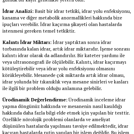
İdrar Analizi:
Basit bir idrar tetkiki, idrar yolu enfeksiyonu,
kanama ve diğer metabolik anormallikleri hakkında bize
ipuçları verebilir. İdrar kaçırma şikayeti olan hastalarda
istenmesi gereken temel tetkiktir.
Kalıntı İdrar Miktarı:
İdrar yaptıktan sonra idrar
torbasında kalan idrar, artık idrar miktarıdır. İşeme sonrası
kalıntı idrar olarak da adlandırılır. Bir kateter yardımı ile
veya ultrasonografi ile ölçülebilir. Kalıntı, idrar kaçırmayı
kötüleştirebilir veya idrar yolu enfeksiyonu olmasını
körükleyebilir. Mesanede çok miktarda artık idrar olması,
idrar yolunda bir tıkanıklık veya mesane sinirleri ve kasları
ile ilgili bir problem olduğu anlamına gelebilir.
Ürodinamik Değerlendirme:
Ürodinamik inceleme idrar
yapma döngünüz hakkında ve mesanenin nasıl kasıldığı
hakkında daha fazla bilgi elde etmek için yapılan bir testtir.
Özellikle nörolojik problemi olanlarda ve ameliyat
düşünülen hastalarda yapılması tavsiye edilmektedir, idrar
kaçıran hastalarda rutin yapılan bir işlem değildir. Bu işlem