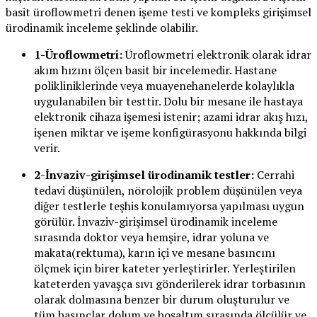
basit üroflowmetri denen işeme testi ve kompleks girişimsel
ürodinamik inceleme şeklinde olabilir.
1-Üroflowmetri:
Üroflowmetri elektronik olarak idrar
akım hızını ölçen basit bir incelemedir. Hastane
polikliniklerinde veya muayenehanelerde kolaylıkla
uygulanabilen bir testtir. Dolu bir mesane ile hastaya
elektronik cihaza işemesi istenir; azami idrar akış hızı,
işenen miktar ve işeme konfigürasyonu hakkında bilgi
verir.
2-İnvaziv-girişimsel ürodinamik testler:
Cerrahi
tedavi düşünülen, nörolojik problem düşünülen veya
diğer testlerle teşhis konulamıyorsa yapılması uygun
görülür. İnvaziv-girişimsel ürodinamik inceleme
sırasında doktor veya hemşire, idrar yoluna ve
makata(rektuma), karın içi ve mesane basıncını
ölçmek için birer kateter yerleştirirler. Yerleştirilen
kateterden yavaşça sıvı gönderilerek idrar torbasının
olarak dolmasına benzer bir durum oluşturulur ve
tüm basınçlar dolum ve boşaltım sırasında ölçülür ve