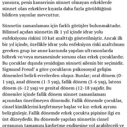
yanısıra, penis kanserinin sünnet olmayan erkeklerde
sünnet olan erkeklere kıyasla daha fazla görüldüğünü
bildiren yayınlar mevcuttur.
Sünnetin zamanlaması için farklı görüşler bulunmaktadır.
Bilimsel açıdan sünnetin ilk 1 yıl içinde idrar yolu
enfeksiyonu riskini 10 kat azalttığı gösterilmiştir. Ancak ilk
bir yıl içinde, özellikle idrar yolu enfeksiyon riski azaltılması
gereken grup ise anne karnında yapılan ultrasonlarda
böbrek ve/veya mesanesinde sorunu olan erkek çocuklardır.
Bu çocuklar dışında yenidoğan sünneti ailenin bir seçimidir.
Sigmund Freud’ a göre çocukların psikososyal gelişim
dönemleri belirli evrelerden oluşur. Bunlar; oral dönem (0-
1 yaş), anal dönem (1-3 yaş), fallik dönem (3-6 yaş), latens
dönem (6-12 yaş) ve genital dönem (12-18 yaş)dir. Bu
dönemler içinde fallik dönem sünnet zamanlaması
açısından önerilmeyen dönemdir. Fallik dönemde çocuklar,
cinsel kimliklerini keşfetmeye başlar ve kız-erkek ayrımı
belirginleşir. Fallik dönemde erkek çocukta pipisine ilgi en
üst düzeydedir. Bu dönemde yapılan sünnetin cinsel
organının tamamını kaybetme endişesine yol açabileceği ve