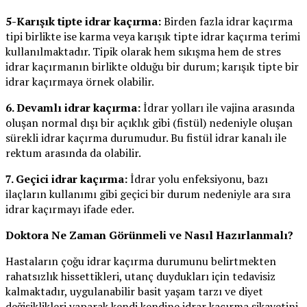
5-Karışık tipte idrar kaçırma:
Birden fazla idrar kaçırma
tipi birlikte ise karma veya karışık tipte idrar kaçırma terimi
kullanılmaktadır. Tipik olarak hem sıkışma hem de stres
idrar kaçırmanın birlikte olduğu bir durum; karışık tipte bir
idrar kaçırmaya örnek olabilir.
6. Devamlı idrar kaçırma:
İdrar yolları ile vajina arasında
oluşan normal dışı bir açıklık gibi (fistül) nedeniyle oluşan
sürekli idrar kaçırma durumudur. Bu fistül idrar kanalı ile
rektum arasında da olabilir.
7. Geçici idrar kaçırma:
İdrar yolu enfeksiyonu, bazı
ilaçların kullanımı gibi geçici bir durum nedeniyle ara sıra
idrar kaçırmayı ifade eder.
Doktora Ne Zaman Görünmeli ve Nasıl Hazırlanmalı?
Hastaların çoğu idrar kaçırma durumunu belirtmekten
rahatsızlık hissettikleri, utanç duydukları için tedavisiz
kalmaktadır, uygulanabilir basit yaşam tarzı ve diyet
değişiklikleri yaparak kendi kendine idrar kaçırma şikayetini