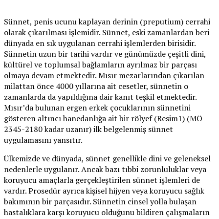
Sünnet, penis ucunu kaplayan derinin (preputium) cerrahi
olarak çıkarılması işlemidir. Sünnet, eski zamanlardan beri
dünyada en sık uygulanan cerrahi işlemlerden birisidir.
Sünnetin uzun bir tarihi vardır ve günümüzde çeşitli dini,
kültürel ve toplumsal bağlamların ayrılmaz bir parçası
olmaya devam etmektedir. Mısır mezarlarından çıkarılan
milattan önce 4000 yıllarına ait cesetler, sünnetin o
zamanlarda da yapıldığına dair kanıt teşkil etmektedir.
Mısır’da bulunan ergen erkek çocuklarının sünnetini
gösteren altıncı hanedanlığa ait bir rölyef (Resim1) (MÖ
2345-2180 kadar uzanır) ilk belgelenmiş sünnet
uygulamasını yansıtır.
Ülkemizde ve dünyada, sünnet genellikle dini ve geleneksel
nedenlerle uygulanır. Ancak bazı tıbbi zorunluluklar veya
koruyucu amaçlarla gerçekleştirilen sünnet işlemleri de
vardır. Prosedür ayrıca kişisel hijyen veya koruyucu sağlık
bakımının bir parçasıdır. Sünnetin cinsel yolla bulaşan
hastalıklara karşı koruyucu olduğunu bildiren çalışmaların