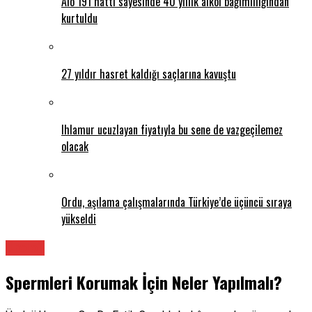
Alo 191 hattı sayesinde 40 yıllık alkol bağımlılığından
kurtuldu
27 yıldır hasret kaldığı saçlarına kavuştu
Ihlamur ucuzlayan fiyatıyla bu sene de vazgeçilemez
olacak
Ordu, aşılama çalışmalarında Türkiye’de üçüncü sıraya
yükseldi
Üroloji
Spermleri Korumak İçin Neler Yapılmalı?