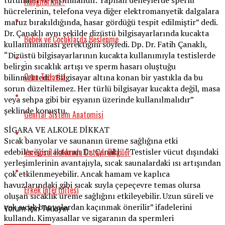
Hangileridir?
hücrelerinin, telefona veya diğer elektromanyetik dalgalara
maruz bırakıldığında, hasar gördüğü tespit edilmiştir” dedi.
Dr. Çanaklı aynı şekilde dizüstü bilgisayarlarında kucakta
Bebek ve Çocuklarda Beslenme
kullanılmaması gerektiğini söyledi. Dp. Dr. Fatih Çanaklı,
“Dizüstü bilgisayarlarının kucakta kullanımıyla testislerde
belirgin sıcaklık artışı ve sperm hasarı oluştuğu
Ozon Tedavisi
bilinmektedir. Bilgisayar altına konan bir yastıkla da bu
sorun düzeltilemez. Her türlü bilgisayar kucakta değil, masa
veya sehpa gibi bir eşyanın üzerinde kullanılmalıdır”
şeklinde konuştu.
Genital Sistem Anatomisi
SİGARA VE ALKOLE DİKKAT
Sıcak banyolar ve saunanın üreme sağlığına etki
Varikosel Hakkında Detaylı Bilgiler
edebileceğini aktaran Dr. Çanaklı, “Testisler vücut dışındaki
yerleşimlerinin avantajıyla, sıcak saunalardaki ısı artışından
çok etkilenmeyebilir. Ancak hamam ve kaplıca
havuzlarındaki gibi sıcak suyla çepeçevre temas olursa
Erkek İnfertilitesi
oluşan sıcaklık üreme sağlığını etkileyebilir. Uzun süreli ve
çok sıcak banyolardan kaçınmak önerilir” ifadelerini
Yorum İçin Tıklayın
kullandı. Kimyasallar ve sigaranın da spermleri