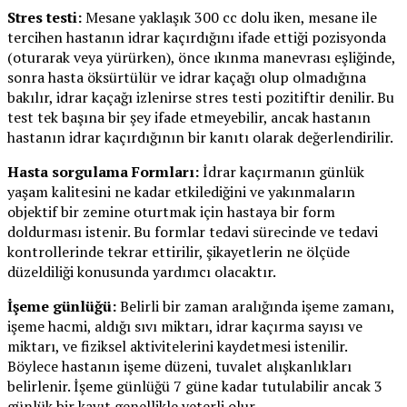
Stres testi:
Mesane yaklaşık 300 cc dolu iken, mesane ile
tercihen hastanın idrar kaçırdığını ifade ettiği pozisyonda
(oturarak veya yürürken), önce ıkınma manevrası eşliğinde,
sonra hasta öksürtülür ve idrar kaçağı olup olmadığına
bakılır, idrar kaçağı izlenirse stres testi pozitiftir denilir. Bu
test tek başına bir şey ifade etmeyebilir, ancak hastanın
hastanın idrar kaçırdığının bir kanıtı olarak değerlendirilir.
Hasta sorgulama Formları:
İdrar kaçırmanın günlük
yaşam kalitesini ne kadar etkilediğini ve yakınmaların
objektif bir zemine oturtmak için hastaya bir form
doldurması istenir. Bu formlar tedavi sürecinde ve tedavi
kontrollerinde tekrar ettirilir, şikayetlerin ne ölçüde
düzeldiliği konusunda yardımcı olacaktır.
İşeme günlüğü:
Belirli bir zaman aralığında işeme zamanı,
işeme hacmi, aldığı sıvı miktarı, idrar kaçırma sayısı ve
miktarı, ve fiziksel aktivitelerini kaydetmesi istenilir.
Böylece hastanın işeme düzeni, tuvalet alışkanlıkları
belirlenir. İşeme günlüğü 7 güne kadar tutulabilir ancak 3
günlük bir kayıt genellikle yeterli olur.