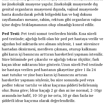
ise jinekolojik muayene yapılır. Jinekolojik muayenede dış
genital organların muayenesi dışında, vajinal muayenede
hasta ıkındırılarak pelvik bölgedeki kas ve bağ dokusu
zayıflamaları mesane, rahim, rektum gibi organların vajina
içine doğru fıtıklaşmasının olup olmadığı konrol edilir.
Ped Testi:
Pet testi somut testlerden biridir. Kısa süreli
ped testinde; ağırlığı belli olan bir ped pet hastaya verilir ve
ağızdan bol miktarda sıvı alması söylenir, 1 saat süresince
hastadan öksürmesi, merdiven çıkması, oturup kalkması
gibi karın içi basıncını arttıran hareketleri yapması istenilir.
Süre bitiminde pet çıkarılır ve ağırlığı tekrar ölçülür; fark
kaçan idrar miktarını bize gösterir. Uzun süreli Ped testinde
ise hastaya verilen ped hastanın şikayetine göre 1 ila 24
saat tutulur ve yine bazı karın içi basıncını artıran
hareketler yapması söylenir, bu süre sonunda ped veya
pedler tekrar tartılır ve idrar kaçırma şiddeti belirlenmiş
olur. Buna göre; İdrar kaçağı 2 gr dan az ise normal, 2-10gr
arasında ise hafif, 10-50 gr ise orta, 50 gr dan fazla ise
şiddetli idrar kaçırma olarak değerlendirilir.