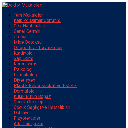
Tüm Makaleler
Kalp ve Damar Cerrahisi
Göz Hastalıkları
Genel Cerrahi
Üroloji
Mide Botoksu
Ortopedi ve Travmatoloji
Kardiyoloji
Saç Ekimi
Koronavirüs
Psikolog
Farmakolog
Diyetisyen
Plastik Rekonstrüktif ve Estetik
Dermatoloji
Kulak Burun Boğaz
Çocuk Onkoloji
Çocuk Sağlığı ve Hastalıkları
Dahiliye
Fizyoterapist
Aile Danışmanı