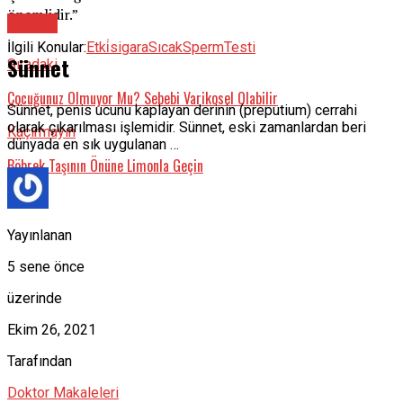
önemlidir.”
Üroloji
İlgili Konular:
Etki̇
sigara
Sıcak
Sperm
Testi
Sünnet
Sıradaki
Çocuğunuz Olmuyor Mu? Sebebi Varikosel Olabilir
Sünnet, penis ucunu kaplayan derinin (preputium) cerrahi
olarak çıkarılması işlemidir. Sünnet, eski zamanlardan beri
Kaçırmayın
dünyada en sık uygulanan …
Böbrek Taşının Önüne Limonla Geçin
Yayınlanan
5 sene önce
üzerinde
Ekim 26, 2021
Tarafından
Doktor Makaleleri