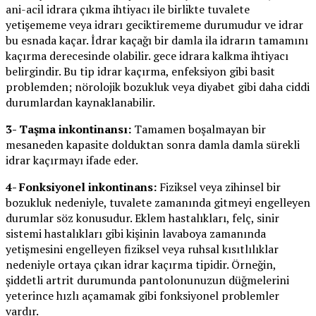
ani-acil idrara çıkma ihtiyacı ile birlikte tuvalete
yetişememe veya idrarı geciktirememe durumudur ve idrar
bu esnada kaçar. İdrar kaçağı bir damla ila idrarın tamamını
kaçırma derecesinde olabilir. gece idrara kalkma ihtiyacı
belirgindir. Bu tip idrar kaçırma, enfeksiyon gibi basit
problemden; nörolojik bozukluk veya diyabet gibi daha ciddi
durumlardan kaynaklanabilir.
3- Taşma inkontinansı:
Tamamen boşalmayan bir
mesaneden kapasite dolduktan sonra damla damla sürekli
idrar kaçırmayı ifade eder.
4- Fonksiyonel inkontinans:
Fiziksel veya zihinsel bir
bozukluk nedeniyle, tuvalete zamanında gitmeyi engelleyen
durumlar söz konusudur. Eklem hastalıkları, felç, sinir
sistemi hastalıkları gibi kişinin lavaboya zamanında
yetişmesini engelleyen fiziksel veya ruhsal kısıtlılıklar
nedeniyle ortaya çıkan idrar kaçırma tipidir. Örneğin,
şiddetli artrit durumunda pantolonunuzun düğmelerini
yeterince hızlı açamamak gibi fonksiyonel problemler
vardır.