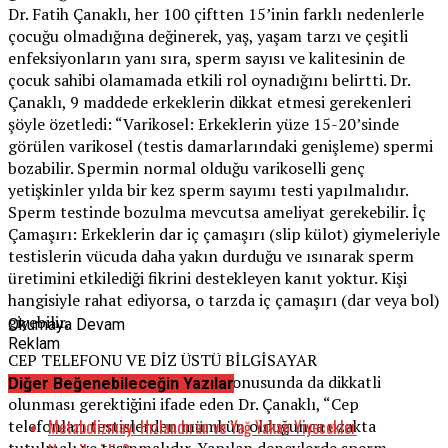
Dr. Fatih Çanaklı, her 100 çiftten 15’inin farklı nedenlerle
çocuğu olmadığına değinerek, yaş, yaşam tarzı ve çeşitli
enfeksiyonların yanı sıra, sperm sayısı ve kalitesinin de
çocuk sahibi olamamada etkili rol oynadığını belirtti. Dr.
Çanaklı, 9 maddede erkeklerin dikkat etmesi gerekenleri
şöyle özetledi: “Varikosel: Erkeklerin yüze 15-20’sinde
görülen varikosel (testis damarlarındaki genişleme) spermi
bozabilir. Spermin normal olduğu varikoselli genç
yetişkinler yılda bir kez sperm sayımı testi yapılmalıdır.
Sperm testinde bozulma mevcutsa ameliyat gerekebilir. İç
Çamaşırı: Erkeklerin dar iç çamaşırı (slip külot) giymeleriyle
testislerin vücuda daha yakın durduğu ve ısınarak sperm
üretimini etkilediği fikrini destekleyen kanıt yoktur. Kişi
hangisiyle rahat ediyorsa, o tarzda iç çamaşırı (dar veya bol)
giyebilir.
Okumaya Devam
Reklam
CEP TELEFONU VE DİZ ÜSTÜ BİLGİSAYAR
Cep telefonu ve wi-fi cihazlar konusunda da dikkatli
Diğer Beğenebileceğin Yazılar
olunması gerektiğini ifade eden Dr. Çanaklı, “Cep
Metabolizmayı Hızlandıran ve Yağ Yakan Yiyecekler
telefonları testislerden mümkün olduğunca uzakta
tutulmalı ve taşınmalıdır. Yapılan deneylerde sperm