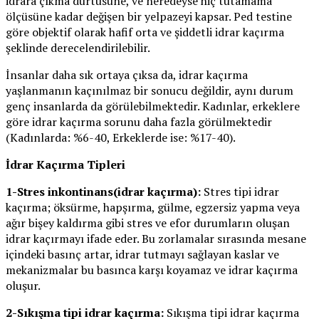
idrara çıkma dürtüsüne, ve neredeyse hiç tutamama
ölçüsüne kadar değişen bir yelpazeyi kapsar. Ped testine
göre objektif olarak hafif orta ve şiddetli idrar kaçırma
şeklinde derecelendirilebilir.
İnsanlar daha sık ortaya çıksa da, idrar kaçırma
yaşlanmanın kaçınılmaz bir sonucu değildir, aynı durum
genç insanlarda da görülebilmektedir. Kadınlar, erkeklere
göre idrar kaçırma sorunu daha fazla görülmektedir
(Kadınlarda: %6-40, Erkeklerde ise: %17-40).
İdrar Kaçırma Tipleri
1-Stres inkontinans(idrar kaçırma):
Stres tipi idrar
kaçırma; öksürme, hapşırma, gülme, egzersiz yapma veya
ağır bişey kaldırma gibi stres ve efor durumların oluşan
idrar kaçırmayı ifade eder. Bu zorlamalar sırasında mesane
içindeki basınç artar, idrar tutmayı sağlayan kaslar ve
mekanizmalar bu basınca karşı koyamaz ve idrar kaçırma
oluşur.
2-Sıkışma tipi idrar kaçırma:
Sıkışma tipi idrar kaçırma