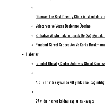
Discover the Best Obesity Clinic in Istanbul: Is
Vejetaryen ve Vegan Beslenme Üzerine
Sıhhatsiz Atıştırmaların Çocuk Diş Sağlığındaki
Pandemi Süreci Sadece Acı Ve Korku Bırakmama
Haberler
Istanbul Obesity Center Achieves Global Succes
Alo 191 hattı sayesinde 40 yıllık alkol bağımlılı
27 yıldır hasret kaldığı saçlarına kavuştu