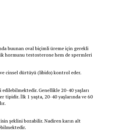
mında buunan oval biçimli üreme için gerekli
keklik hormunu testosterone hem de spermleri
ve cinsel dürtüyü (libido) kontrol eder.
 edilebilmektedir. Genellikle 20-40 yaşları
 tipidir. İlk 1 yaşta, 20-40 yaşlarında ve 60
lır.
tisin şeklini bozabilir. Nadiren karın alt
ebilmektedir.