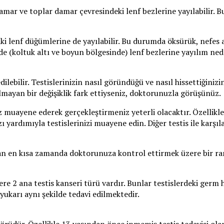
mar ve toplar damar çevresindeki lenf bezlerine yayılabilir. Bu
aki lenf düğümlerine de yayılabilir. Bu durumda öksürük, nefe
inde (koltuk altı ve boyun bölgesinde) lenf bezlerine yayılım n
ilebilir. Testislerinizin nasıl göründüğü ve nasıl hissettiğiniz
olmayan bir değişiklik fark ettiyseniz, doktorunuzla görüşünüz.
z muayene ederek gerçekleştirmeniz yeterli olacaktır. Özellik
zı yardımıyla testislerinizi muayene edin. Diğer testis ile karş
lan en kısa zamanda doktorunuza kontrol ettirmek üzere bir ra
 ana testis kanseri türü vardır. Bunlar testislerdeki germ hü
yukarı aynı şekilde tedavi edilmektedir.