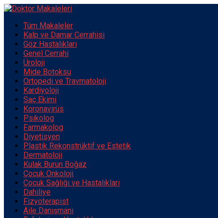
Tüm Makaleler
Kalp ve Damar Cerrahisi
Göz Hastalıkları
Genel Cerrahi
Üroloji
Mide Botoksu
Ortopedi ve Travmatoloji
Kardiyoloji
Saç Ekimi
Koronavirüs
Psikolog
Farmakolog
Diyetisyen
Plastik Rekonstrüktif ve Estetik
Dermatoloji
Kulak Burun Boğaz
Çocuk Onkoloji
Çocuk Sağlığı ve Hastalıkları
Dahiliye
Fizyoterapist
Aile Danışmanı