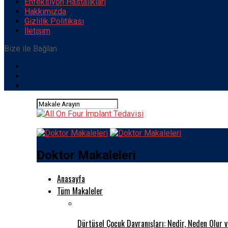
Enfeksiyon Hastalıkları
Hakkımızda
Gizlilik Politikası
İletişim
Bize ile Bağlan
Doktor Makaleleri
Anasayfa
Tüm Makaleler
Dürtüsel Çocuk Davranışları: Nedir, Neden Olur 