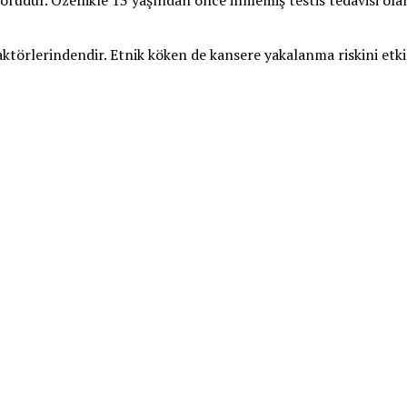
ktörüdür. Özellikle 13 yaşından önce inmemiş testis tedavisi ol
faktörlerindendir. Etnik köken de kansere yakalanma riskini etk