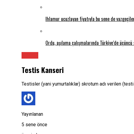
Ihlamur ucuzlayan fiyatıyla bu sene de vazgeçil
Ordu, aşılama çalışmalarında Türkiye’de üçüncü 
Üroloji
Testis Kanseri
Testisler (yani yumurtalıklar) skrotum adı verilen (test
Yayınlanan
5 sene önce