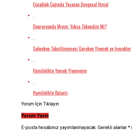
Çocukluk Çağında Yaşanan Duygusal İhmal
Depresyonda Mıyım, Yoksa Tükendim Mi?
Gebeyken Tüketilmemesi Gereken Yiyecek ve İçecekler
Hamilelikte Yemek Yiyememe
Hamilelikte Bulantı
Yorum İçin Tıklayın
Yorum Yazın
E-posta hesabınız yayımlanmayacak.
Gerekli alanlar
*
i