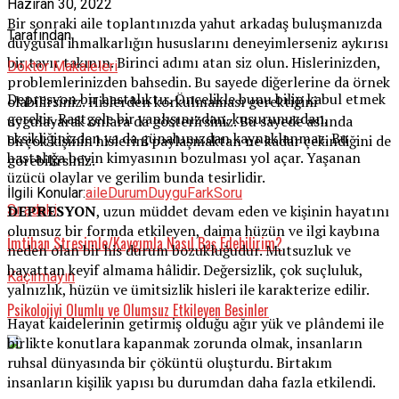
Haziran 30, 2022
Bir sonraki aile toplantınızda yahut arkadaş buluşmanızda
Tarafından
duygusal ihmalkarlığın hususlarını deneyimlerseniz aykırısı
bir tavır takının. Birinci adımı atan siz olun. Hislerinizden,
Doktor Makaleleri
problemlerinizden bahsedin. Bu sayede diğerlerine da örnek
Depresyon bir hastalıktır. Öncelikle bunu bilip kabul etmek
olabilirsiniz. Hislerden korkulmaması gerektiğini
gerekir. Rastgele bir yanlışınızdan, kusurunuzdan,
uygulayarak onlara da gösterirsiniz. Bu sayede aslında
eksikliğinizden ya da günahınızdan kaynaklanmaz. Bu
birçok kişinin hislerini paylaşmaktan ne kadar çekindiğini de
hastalığa beyin kimyasının bozulması yol açar. Yaşanan
görebilirsiniz.
üzücü olaylar ve gerilim bunda tesirlidir.
İlgili Konular:
aile
Durum
Duygu
Fark
Soru
Sıradaki
DEPRESYON
, uzun müddet devam eden ve kişinin hayatını
olumsuz bir formda etkileyen, daima hüzün ve ilgi kaybına
İmtihan Stresimle/Kaygımla Nasıl Baş Edebilirim?
neden olan bir his durum bozukluğudur. Mutsuzluk ve
hayattan keyif almama hâlidir. Değersizlik, çok suçluluk,
Kaçırmayın
yalnızlık, hüzün ve ümitsizlik hisleri ile karakterize edilir.
Psikolojiyi Olumlu ve Olumsuz Etkileyen Besinler
Hayat kaidelerinin getirmiş olduğu ağır yük ve plândemi ile
birlikte konutlara kapanmak zorunda olmak, insanların
ruhsal dünyasında bir çöküntü oluşturdu. Birtakım
insanların kişilik yapısı bu durumdan daha fazla etkilendi.