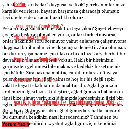
Fobiler
şahıslar “yeteri kadar” duygusal ve fizikî gereksinimlerimize
karşılık verirlerse, hayatın karşımıza çıkaracağı olumsuz
tecrübelere de o kadar hazırlıklı oluruz.
Tıkanırcasına Yemek Nedir?
Pekala duygusal ihmal ne vakit ortaya çıkar? Şayet ebeveyn
çocuğun hislerini ihmal ediyorsa, onları fark etmiyorsa,
Yüzücü Beslenmesi
onlar hakkında soru sormuyor yahut anlamaya çalışmıyorsa
duygusal bir ihmalin içine düşmüşüz demektir. Zira olumsuz
bir durum yaşamamız için illaki orta da bize karşı berbat bir
Panik Atak ve Panik Bozukluk
davranışın olmasına gerek yoktur. Haklı bir hissimizin
görmezden gelinmesi bile makus ve bedelsiz hissetmemiz
için kafidir. Zira bakıma muhtaç canlılar olarak dünyaya
gelen beşerler için “ilgi” yalnızca hoş bir his değil tıpkı
Borderline Birini Sevmek
vakitte hayatta kalmanın da anahtarıdır. Ağladığımızda
annemizin ilgisi bizi sakinleştirir, ağladığımızda babamızın
ilgisi bize itimat verir, sıkıldığımızda kardeşimizin ilgisi bizi
Aşırı Kilo, İdrar Yollarında Taş Hastalıklarına Neden Olabiliyor
eğlendirir. Artık tüm bu hislerin yok sayıldığını düşünelim.
Birisi bizi ağlatmıyor lakin ağladığımızda rahatlatmıyor da.
Yorum İçin Tıklayın
Bu durumda kendinizi nasıl hissederdiniz? Tahminen bu
şahsa öfkelenebilirdiniz yahut ağladığınız için kendinizi
Yorum Yazın