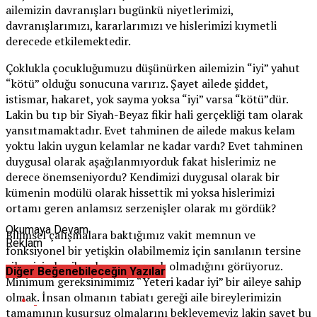
ailemizin davranışları bugünkü niyetlerimizi,
davranışlarımızı, kararlarımızı ve hislerimizi kıymetli
derecede etkilemektedir.
Çoklukla çocukluğumuzu düşünürken ailemizin “iyi” yahut
“kötü” olduğu sonucuna varırız. Şayet ailede şiddet,
istismar, hakaret, yok sayma yoksa “iyi” varsa “kötü”dür.
Lakin bu tıp bir Siyah-Beyaz fikir hali gerçekliği tam olarak
yansıtmamaktadır. Evet tahminen de ailede makus kelam
yoktu lakin uygun kelamlar ne kadar vardı? Evet tahminen
duygusal olarak aşağılanmıyorduk fakat hislerimiz ne
derece önemseniyordu? Kendimizi duygusal olarak bir
kümenin modülü olarak hissettik mi yoksa hislerimizi
ortamı geren anlamsız serzenişler olarak mı gördük?
Okumaya Devam
Bilimsel çalışmalara baktığımız vakit memnun ve
Reklam
fonksiyonel bir yetişkin olabilmemiz için sanılanın tersine
ailemizin harika olmasına gerek olmadığını görüyoruz.
Diğer Beğenebileceğin Yazılar
Minimum gereksinimimiz “Yeteri kadar iyi” bir aileye sahip
olmak. İnsan olmanın tabiatı gereği aile bireylerimizin
tamamının kusursuz olmalarını bekleyemeyiz lakin şayet bu