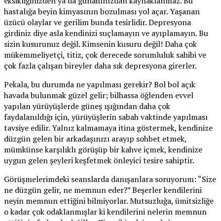
eksikliğinizden ya da günahınızdan kaynaklanmaz. Bu
hastalığa beyin kimyasının bozulması yol açar. Yaşanan
üzücü olaylar ve gerilim bunda tesirlidir. Depresyona
girdiniz diye asla kendinizi suçlamayın ve ayıplamayın. Bu
sizin kusurunuz değil. Kimsenin kusuru değil! Daha çok
mükemmeliyetçi, titiz, çok derecede sorumluluk sahibi ve
çok fazla çalışan bireyler daha sık depresyona girerler.
Pekala, bu durumda ne yapılması gerekir? Bol bol açık
havada bulunmak güzel gelir; bilhassa öğlenden evvel
yapılan yürüyüşlerde güneş ışığından daha çok
faydalanıldığı için, yürüyüşlerin sabah vaktinde yapılması
tavsiye edilir. Yalnız kalmamaya itina göstermek, kendinize
düzgün gelen bir arkadaşınızı arayıp sohbet etmek,
mümkünse karşılıklı görüşüp bir kahve içmek, kendinize
uygun gelen şeyleri keşfetmek önleyici tesire sahiptir.
Görüşmelerimdeki seanslarda danışanlara soruyorum: “Size
ne düzgün gelir, ne memnun eder?” Beşerler kendilerini
neyin memnun ettiğini bilmiyorlar. Mutsuzluğa, ümitsizliğe
o kadar çok odaklanmışlar ki kendilerini nelerin memnun