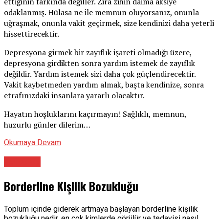
ettiğinin farkında değiller. Zira zihin daima aksiye
odaklanmış. Hülasa ne ile memnun oluyorsanız, onunla
uğraşmak, onunla vakit geçirmek, size kendinizi daha yeterli
hissettirecektir.
Depresyona girmek bir zayıflık işareti olmadığı üzere,
depresyona girdikten sonra yardım istemek de zayıflık
değildir. Yardım istemek sizi daha çok güçlendirecektir.
Vakit kaybetmeden yardım almak, başta kendinize, sonra
etrafınızdaki insanlara yararlı olacaktır.
Hayatın hoşluklarını kaçırmayın! Sağlıklı, memnun,
huzurlu günler dilerim…
Okumaya Devam
Psikolog
Borderline Kişilik Bozukluğu
Toplum içinde giderek artmaya başlayan borderline kişilik
bozukluğu nedir, en çok kimlerde görülür ve tedavisi nasıl