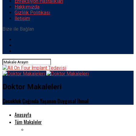
Enfeksiyon Hastalıkları
Hakkımızda
Gizlilik Politikası
İletişim
Bize ile Bağlan
Doktor Makaleleri
Çocukluk Çağında Yaşanan Duygusal İhmal
Anasayfa
Tüm Makaleler