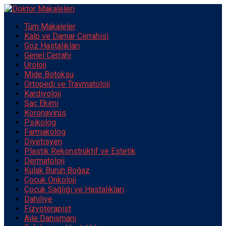
Tüm Makaleler
Kalp ve Damar Cerrahisi
Göz Hastalıkları
Genel Cerrahi
Üroloji
Mide Botoksu
Ortopedi ve Travmatoloji
Kardiyoloji
Saç Ekimi
Koronavirüs
Psikolog
Farmakolog
Diyetisyen
Plastik Rekonstrüktif ve Estetik
Dermatoloji
Kulak Burun Boğaz
Çocuk Onkoloji
Çocuk Sağlığı ve Hastalıkları
Dahiliye
Fizyoterapist
Aile Danışmanı