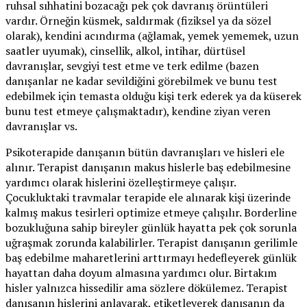
ruhsal sıhhatini bozacağı pek çok davranış örüntüleri
vardır. Örneğin küsmek, saldırmak (fiziksel ya da sözel
olarak), kendini acındırma (ağlamak, yemek yememek, uzun
saatler uyumak), cinsellik, alkol, intihar, dürtüsel
davranışlar, sevgiyi test etme ve terk edilme (bazen
danışanlar ne kadar sevildiğini görebilmek ve bunu test
edebilmek için temasta olduğu kişi terk ederek ya da küserek
bunu test etmeye çalışmaktadır), kendine ziyan veren
davranışlar vs.
Psikoterapide danışanın bütün davranışları ve hisleri ele
alınır. Terapist danışanın makus hislerle baş edebilmesine
yardımcı olarak hislerini özelleştirmeye çalışır.
Çocukluktaki travmalar terapide ele alınarak kişi üzerinde
kalmış makus tesirleri optimize etmeye çalışılır. Borderline
bozukluğuna sahip bireyler günlük hayatta pek çok sorunla
uğraşmak zorunda kalabilirler. Terapist danışanın gerilimle
baş edebilme maharetlerini arttırmayı hedefleyerek günlük
hayattan daha doyum almasına yardımcı olur. Birtakım
hisler yalnızca hissedilir ama sözlere dökülemez. Terapist
danışanın hislerini anlayarak, etiketleyerek danışanın da