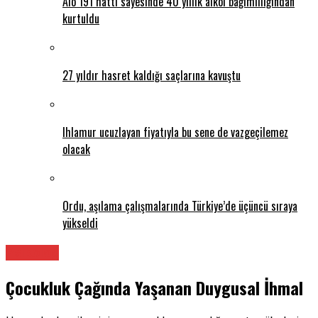
Alo 191 hattı sayesinde 40 yıllık alkol bağımlılığından
kurtuldu
27 yıldır hasret kaldığı saçlarına kavuştu
Ihlamur ucuzlayan fiyatıyla bu sene de vazgeçilemez
olacak
Ordu, aşılama çalışmalarında Türkiye’de üçüncü sıraya
yükseldi
Psikolog
Çocukluk Çağında Yaşanan Duygusal İhmal