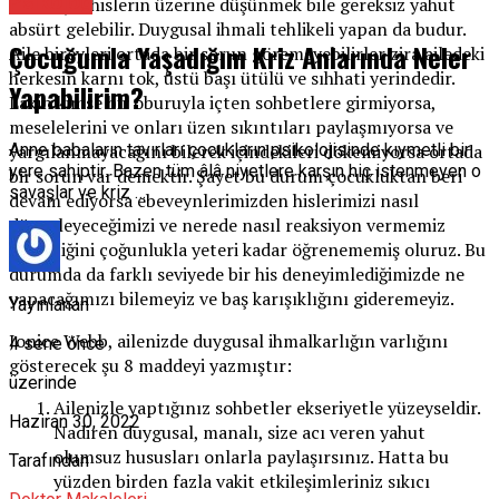
Psikolog
onlar için hislerin üzerine düşünmek bile gereksiz yahut
absürt gelebilir. Duygusal ihmali tehlikeli yapan da budur.
Çocuğumla Yaşadığım Kriz Anlarında Neler
Aile bireyleri ortada bir sorun göremeyebilirler zira ailedeki
herkesin karnı tok, üstü başı ütülü ve sıhhati yerindedir.
Yapabilirim?
Lakin kimse bir oburuyla içten sohbetlere girmiyorsa,
meselelerini ve onları üzen sıkıntıları paylaşmıyorsa ve
Anne babaların tavırları çocukların psikolojisinde kıymetli bir
yargılanmayacağını bilerek içindekileri dökemiyorsa ortada
yere sahiptir. Bazen tüm âlâ niyetlere karşın hiç istenmeyen o
bir sorun var demektir. Şayet bu durum çocukluktan beri
savaşlar ve kriz …
devam ediyorsa ebeveynlerimizden hislerimizi nasıl
düzenleyeceğimizi ve nerede nasıl reaksiyon vermemiz
gerektiğini çoğunlukla yeteri kadar öğrenememiş oluruz. Bu
durumda da farklı seviyede bir his deneyimlediğimizde ne
yapacağımızı bilemeyiz ve baş karışıklığını gideremeyiz.
Yayınlanan
Jonice Webb, ailenizde duygusal ihmalkarlığın varlığını
4 sene önce
gösterecek şu 8 maddeyi yazmıştır:
üzerinde
Ailenizle yaptığınız sohbetler ekseriyetle yüzeyseldir.
Haziran 30, 2022
Nadiren duygusal, manalı, size acı veren yahut
olumsuz hususları onlarla paylaşırsınız. Hatta bu
Tarafından
yüzden birden fazla vakit etkileşimleriniz sıkıcı