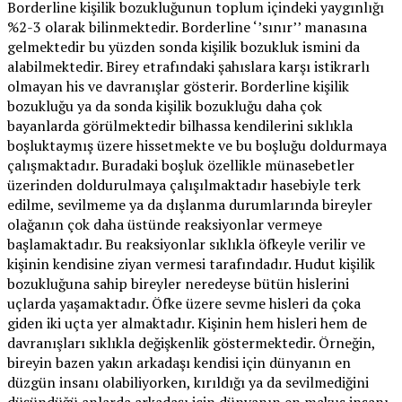
Borderline kişilik bozukluğunun toplum içindeki yaygınlığı
%2-3 olarak bilinmektedir. Borderline ‘’sınır’’ manasına
gelmektedir bu yüzden sonda kişilik bozukluk ismini da
alabilmektedir. Birey etrafındaki şahıslara karşı istikrarlı
olmayan his ve davranışlar gösterir. Borderline kişilik
bozukluğu ya da sonda kişilik bozukluğu daha çok
bayanlarda görülmektedir bilhassa kendilerini sıklıkla
boşluktaymış üzere hissetmekte ve bu boşluğu doldurmaya
çalışmaktadır. Buradaki boşluk özellikle münasebetler
üzerinden doldurulmaya çalışılmaktadır hasebiyle terk
edilme, sevilmeme ya da dışlanma durumlarında bireyler
olağanın çok daha üstünde reaksiyonlar vermeye
başlamaktadır. Bu reaksiyonlar sıklıkla öfkeyle verilir ve
kişinin kendisine ziyan vermesi tarafındadır. Hudut kişilik
bozukluğuna sahip bireyler neredeyse bütün hislerini
uçlarda yaşamaktadır. Öfke üzere sevme hisleri da çoka
giden iki uçta yer almaktadır. Kişinin hem hisleri hem de
davranışları sıklıkla değişkenlik göstermektedir. Örneğin,
bireyin bazen yakın arkadaşı kendisi için dünyanın en
düzgün insanı olabiliyorken, kırıldığı ya da sevilmediğini
düşündüğü anlarda arkadaşı için dünyanın en makus insanı