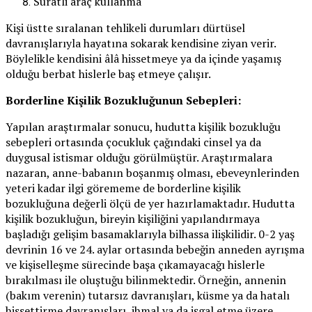
Süratli araç kullanma
Kişi üstte sıralanan tehlikeli durumları dürtüsel
davranışlarıyla hayatına sokarak kendisine ziyan verir.
Böylelikle kendisini âlâ hissetmeye ya da içinde yaşamış
olduğu berbat hislerle baş etmeye çalışır.
Borderline Kişilik Bozukluğunun Sebepleri:
Yapılan araştırmalar sonucu, hudutta kişilik bozukluğu
sebepleri ortasında çocukluk çağındaki cinsel ya da
duygusal istismar olduğu görülmüştür. Araştırmalara
nazaran, anne-babanın boşanmış olması, ebeveynlerinden
yeteri kadar ilgi görememe de borderline kişilik
bozukluğuna değerli ölçü de yer hazırlamaktadır. Hudutta
kişilik bozukluğun, bireyin kişiliğini yapılandırmaya
başladığı gelişim basamaklarıyla bilhassa ilişkilidir. 0-2 yaş
devrinin 16 ve 24. aylar ortasında bebeğin anneden ayrışma
ve kişiselleşme sürecinde başa çıkamayacağı hislerle
bırakılması ile oluştuğu bilinmektedir. Örneğin, annenin
(bakım verenin) tutarsız davranışları, küsme ya da hatalı
hissettirme davranışları, ihmal ya da işgal etme üzere