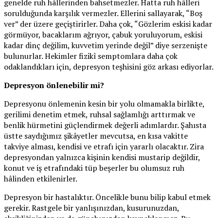
genelde ruh hâllerinden bahsetmezler. Hatta ruh hâlleri
sorulduğunda karşılık vermezler. Ellerini sallayarak, “Boş
ver” der üzere geçiştirirler. Daha çok, “Gözlerim eskisi kadar
görmüyor, bacaklarım ağrıyor, çabuk yoruluyorum, eskisi
kadar dinç değilim, kuvvetim yerinde değil” diye serzenişte
bulunurlar. Hekimler fizikî semptomlara daha çok
odaklandıkları için, depresyon teşhisini göz arkası ediyorlar.
Depresyon önlenebilir mi?
Depresyonu önlemenin kesin bir yolu olmamakla birlikte,
gerilimi denetim etmek, ruhsal sağlamlığı arttırmak ve
benlik hürmetini güçlendirmek değerli adımlardır. Şahısta
üstte saydığımız şikâyetler mevcutsa, en kısa vakitte
takviye alması, kendisi ve etrafı için yararlı olacaktır. Zira
depresyondan yalnızca kişinin kendisi mustarip değildir,
konut ve iş etrafındaki tüp beşerler bu olumsuz ruh
hâlinden etkilenirler.
Depresyon bir hastalıktır. Öncelikle bunu bilip kabul etmek
gerekir. Rastgele bir yanlışınızdan, kusurunuzdan,