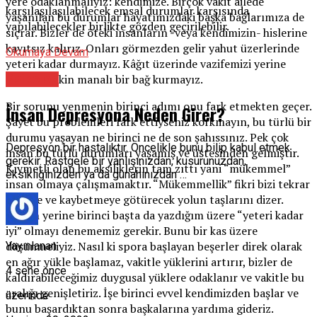
yere odaklanmalıyız: kendimize. Birçok vakit ailede
karşılaşılaşılabilecek emsal durumlar karşısında
yaşanılan bu durumlar hayatımızdaki başka bağlarımıza de
yapılabilecekler birlikte gözden geçirilebilir.
sıçrar. Bizler de öteki insanların -veya kendimizin- hislerine
kayıtsız kalırız. Onları görmezden gelir yahut üzerlerinde
Okumaya Devam
yeteri kadar durmayız. Kâğıt üzerinde vazifemizi yerine
getiririz lakin manalı bir bağ kurmayız.
Psikolog
Bir sorunu yenmenin birinci adımı onu fark etmekten geçer.
İnsan Depresyona Neden Girer?
Şayet bu problemleri fark ettiyseniz korkmayın, bu türlü bir
durumu yaşayan ne birinci ne de son şahıssınız. Pek çok
Depresyon bir hastalıktır. Öncelikle bunu bilip kabul etmek
insan bu türlü durumları yaşamış ve üstesinden gelmiştir.
gerekir. Rastgele bir yanlışınızdan, kusurunuzdan,
Kıymetli olan bu aksiliklerin tam zıttı yani “mükemmel”
eksikliğinizden ya da günahınızdan …
insan olmaya çalışmamaktır. “Mükemmellik” fikri bizi tekrar
aksiliğe ve kaybetmeye götürecek yolun taşlarını dizer.
Bunun yerine birinci başta da yazdığım üzere “yeteri kadar
iyi” olmayı denememiz gerekir. Bunu bir kas üzere
düşünmeliyiz. Nasıl ki spora başlayan beşerler direk olarak
Yayınlanan
en ağır yükle başlamaz, vakitle yüklerini artırır, bizler de
4 sene önce
kaldırabileceğimiz duygusal yüklere odaklanır ve vakitle bu
aralığı genişletiriz. İşe birinci evvel kendimizden başlar ve
üzerinde
bunu başardıktan sonra başkalarına yardıma gideriz.