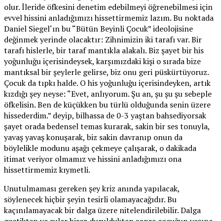
olur. İleride öfkesini denetim edebilmeyi öğrenebilmesi için
evvel hissini anladığımızı hissettirmemiz lazım. Bu noktada
Daniel Siegel‘ın bu “Bütün Beyinli Çocuk” ideolojisine
değinmek yerinde olacaktır: Zihnimizin iki tarafı var. Bir
tarafı hislerle, bir taraf mantıkla alakalı. Biz şayet bir his
yoğunluğu içerisindeysek, karşımızdaki kişi o sırada bize
mantıksal bir şeylerle gelirse, biz onu geri püskürtüyoruz.
Çocuk da tıpkı halde. O his yoğunluğu içerisindeyken, artık
kızdığı şey neyse: “Evet, anlıyorum. Şu an, şu şu şu sebeple
öfkelisin. Ben de küçükken bu türlü olduğunda senin üzere
hissederdim.” deyip, bilhassa de 0-3 yaştan bahsediyorsak
şayet orada bedensel temas kurarak, sakin bir ses tonuyla,
yavaş yavaş konuşarak, biz sakin davranıp onun da
böylelikle modunu aşağı çekmeye çalışarak, o dakikada
itimat veriyor olmamız ve hissini anladığımızı ona
hissettirmemiz kıymetli.
Unutulmaması gereken şey kriz anında yapılacak,
söylenecek hiçbir şeyin tesirli olamayacağıdır. Bu
kaçınılamayacak bir dalga üzere nitelendirilebilir. Dalga
geçtikten ve sular biraz durulduktan sonra çocuğun yaşına