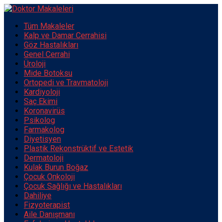
Tüm Makaleler
Kalp ve Damar Cerrahisi
Göz Hastalıkları
Genel Cerrahi
Üroloji
Mide Botoksu
Ortopedi ve Travmatoloji
Kardiyoloji
Saç Ekimi
Koronavirüs
Psikolog
Farmakolog
Diyetisyen
Plastik Rekonstrüktif ve Estetik
Dermatoloji
Kulak Burun Boğaz
Çocuk Onkoloji
Çocuk Sağlığı ve Hastalıkları
Dahiliye
Fizyoterapist
Aile Danışmanı