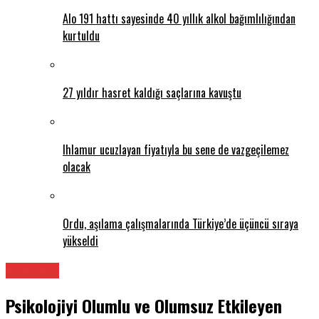
Alo 191 hattı sayesinde 40 yıllık alkol bağımlılığından
kurtuldu
27 yıldır hasret kaldığı saçlarına kavuştu
Ihlamur ucuzlayan fiyatıyla bu sene de vazgeçilemez
olacak
Ordu, aşılama çalışmalarında Türkiye’de üçüncü sıraya
yükseldi
Psikolog
Psikolojiyi Olumlu ve Olumsuz Etkileyen