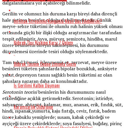
dalgalanmalara yol açabileceği bilinmelidir.
Gerilim ve olumsuz his duruma karşı bireyi daha dirençli
hale getiren besinler olduğu da bilinmektedir. Günlük
İmtihan Stresimle/Kaygımla Nasıl Baş Edebilirim?
meyve-sebze tüketimi ile olumlu ruh halinin yüksek olması
ortasında güçlü bir ilişki olduğu araştırmacılar tarafından
tespit edilmiştir. Ayva, mürver, semizotu, hindiba, marul
Böbrek Taşı Riskine Karşı 7 Önlem
üzere besinlerin bireyin sakinleşmesi, his durumunu
düzenlemesi üzerinde tesiri olduğu söylenmektedir.
Tam tahıl kümesi, işlenmemiş et, zerzevat, meyve üzere
Böbrek Taşının Önüne Limonla Geçin
besinleri tüketen şahıslarda bipolar bozukluk, anksiyete
yahut depresyon tanısı sağlıklı besin tüketimi az olan
şahıslara nazaran daha az konulmaktadır.
İş Gerilimi Kalbin Düşmanı
Serotonin teorisi
besinlerin his durumumuzu nasıl
etkilediğine açıklık getirmektedir. Serotonin; istiridye,
salyangoz, ahtapot, kalamar, muz, ananas, erik, fındık, süt,
Karamsarlık Öldürüyor
hindi, ıspanak,yumurta, kaju fıstığı, ceviz, fıstık, badem
üzere kabuklu yemişlerde; susam, kabak çekirdeği ve
ayçiçeği üzere çekirdeklerde; soya fasulyesi, buğday, pirinç