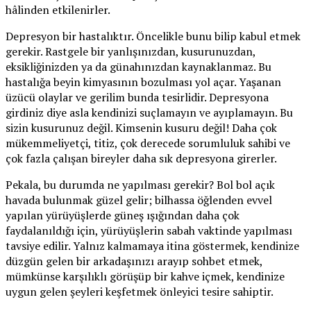
hâlinden etkilenirler.
Depresyon bir hastalıktır. Öncelikle bunu bilip kabul etmek
gerekir. Rastgele bir yanlışınızdan, kusurunuzdan,
eksikliğinizden ya da günahınızdan kaynaklanmaz. Bu
hastalığa beyin kimyasının bozulması yol açar. Yaşanan
üzücü olaylar ve gerilim bunda tesirlidir. Depresyona
girdiniz diye asla kendinizi suçlamayın ve ayıplamayın. Bu
sizin kusurunuz değil. Kimsenin kusuru değil! Daha çok
mükemmeliyetçi, titiz, çok derecede sorumluluk sahibi ve
çok fazla çalışan bireyler daha sık depresyona girerler.
Pekala, bu durumda ne yapılması gerekir? Bol bol açık
havada bulunmak güzel gelir; bilhassa öğlenden evvel
yapılan yürüyüşlerde güneş ışığından daha çok
faydalanıldığı için, yürüyüşlerin sabah vaktinde yapılması
tavsiye edilir. Yalnız kalmamaya itina göstermek, kendinize
düzgün gelen bir arkadaşınızı arayıp sohbet etmek,
mümkünse karşılıklı görüşüp bir kahve içmek, kendinize
uygun gelen şeyleri keşfetmek önleyici tesire sahiptir.