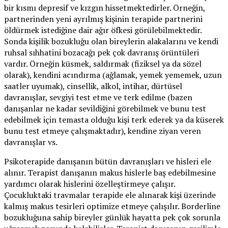
bir kısmı depresif ve kızgın hissetmektedirler. Örneğin,
partnerinden yeni ayrılmış kişinin terapide partnerini
öldürmek istediğine dair ağır öfkesi görülebilmektedir.
Sonda kişilik bozukluğu olan bireylerin alakalarını ve kendi
ruhsal sıhhatini bozacağı pek çok davranış örüntüleri
vardır. Örneğin küsmek, saldırmak (fiziksel ya da sözel
olarak), kendini acındırma (ağlamak, yemek yememek, uzun
saatler uyumak), cinsellik, alkol, intihar, dürtüsel
davranışlar, sevgiyi test etme ve terk edilme (bazen
danışanlar ne kadar sevildiğini görebilmek ve bunu test
edebilmek için temasta olduğu kişi terk ederek ya da küserek
bunu test etmeye çalışmaktadır), kendine ziyan veren
davranışlar vs.
Psikoterapide danışanın bütün davranışları ve hisleri ele
alınır. Terapist danışanın makus hislerle baş edebilmesine
yardımcı olarak hislerini özelleştirmeye çalışır.
Çocukluktaki travmalar terapide ele alınarak kişi üzerinde
kalmış makus tesirleri optimize etmeye çalışılır. Borderline
bozukluğuna sahip bireyler günlük hayatta pek çok sorunla