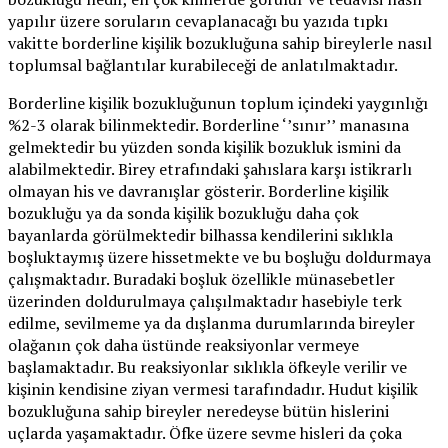
yapılır üzere soruların cevaplanacağı bu yazıda tıpkı
vakitte borderline kişilik bozukluğuna sahip bireylerle nasıl
toplumsal bağlantılar kurabileceği de anlatılmaktadır.
Borderline kişilik bozukluğunun toplum içindeki yaygınlığı
%2-3 olarak bilinmektedir. Borderline ‘’sınır’’ manasına
gelmektedir bu yüzden sonda kişilik bozukluk ismini da
alabilmektedir. Birey etrafındaki şahıslara karşı istikrarlı
olmayan his ve davranışlar gösterir. Borderline kişilik
bozukluğu ya da sonda kişilik bozukluğu daha çok
bayanlarda görülmektedir bilhassa kendilerini sıklıkla
boşluktaymış üzere hissetmekte ve bu boşluğu doldurmaya
çalışmaktadır. Buradaki boşluk özellikle münasebetler
üzerinden doldurulmaya çalışılmaktadır hasebiyle terk
edilme, sevilmeme ya da dışlanma durumlarında bireyler
olağanın çok daha üstünde reaksiyonlar vermeye
başlamaktadır. Bu reaksiyonlar sıklıkla öfkeyle verilir ve
kişinin kendisine ziyan vermesi tarafındadır. Hudut kişilik
bozukluğuna sahip bireyler neredeyse bütün hislerini
uçlarda yaşamaktadır. Öfke üzere sevme hisleri da çoka