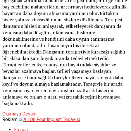
uğraşmak zorunda kalabilirler. Terapist danışanın gerilimle
baş edebilme maharetlerini arttırmayı hedefleyerek günlük
hayattan daha doyum almasına yardımcı olur. Birtakım
hisler yalnızca hissedilir ama sözlere dökülemez. Terapist
danışanın hislerini anlayarak, etiketleyerek danışanın da
kendisini daha düzgün anlamasına, hislerine
dokunabilmesine ve kendisini daha uygun tanımasına
yardımcı olmaktadır. İnsan beyni his ile tekrar
öğrenebilmektedir. Danışanın terapistiyle kuracağı sağlıklı
bir alaka danışanı büyük oranda tedavi etmektedir.
Terapiler ilerledikçe danışanın hayatındaki siyahlar ve
beyazlar azalmaya başlar. Grileri yaşamaya başlayan
danışan ise öbür sağlıklı bireyler üzere hayattan çok daha
keyif ve doyum almaya başlamaktadır. Terapiyle bir arada
kendisine ziyan veren davranışları azaltarak hislerini
anlamaya ve onları o nasıl yatıştırabileceğini kavramaya
başlamaktadır.
Okumaya Devam
Reklam
En son