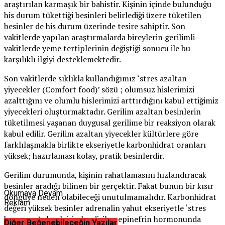
araştırılan karmaşık bir bahistir. Kişinin içinde bulunduğu
his durum tükettiği besinleri belirlediği üzere tüketilen
besinler de his durum üzerinde tesire sahiptir. Son
vakitlerde yapılan araştırmalarda bireylerin gerilimli
vakitlerde yeme tertiplerinin değiştiği sonucu ile bu
karşılıklı ilgiyi desteklemektedir.
Son vakitlerde sıklıkla kullandığımız ‘stres azaltan
yiyecekler (Comfort food)’ sözü ; olumsuz hislerimizi
azalttığını ve olumlu hislerimizi arttırdığını kabul ettiğimiz
yiyecekleri oluşturmaktadır. Gerilim azaltan besinlerin
tüketilmesi yaşanan duygusal gerilime bir reaksiyon olarak
kabul edilir. Gerilim azaltan yiyecekler kültürlere göre
farklılaşmakla birlikte ekseriyetle karbonhidrat oranları
yüksek; hazırlaması kolay, pratik besinlerdir.
Gerilim durumunda, kişinin rahatlamasını hızlandıracak
besinler aradığı bilinen bir gerçektir. Fakat bunun bir kısır
Okumaya Devam
döngüye neden olabileceği unutulmamalıdır. Karbonhidrat
Reklam
değeri yüksek besinler adrenalin yahut ekseriyetle ‘stres
hormonu’ olarak isimlendirilen epinefrin hormonunda
Diğer Beğenebileceğin Yazılar