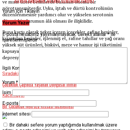
Stresin Bağışıklık Sistemi Üzerindeki Etkileri
ve mısır üzere besinlerde bulunan önemli bir
nörotransmiterdir. Uyku, iştah ve dürtü kontrolünün
Yorum İçin Tıklayın
düzenlenmesine yardımcı olur ve yükselen serotonin
düzeyi, his durumun âlâ olması ile ilişkilidir.
Yorum Yazın
Buna karşı olarak şeker içeren içecekler, rafine besinler,
E-posta hesabınız yayımlanmayacak.
Gerekli alanlar
*
ile
kızartılan besinler, işlenmiş et, rafine tahıllar ve yağ oranı
işaretlenmişlerdir
yüksek süt ürünleri, bisküvi, meze ve hamur işi tüketimini
kapsayan sağlıksız beslenme alışkanlıklarının artan
depresyon riski ile ilişkili olduğu gösterilmektedir.
İlgili Konular:
Besinler
stres
Sıradaki
Yorum
*
Çocukluk Çağında Yaşanan Duygusal İhmal
İsim
Kaçırmayın
E-posta
Bir Çocukluk Nevrozu Kıssası İncelemesi
İnternet sitesi
Bir dahaki sefere yorum yaptığımda kullanılmak üzere