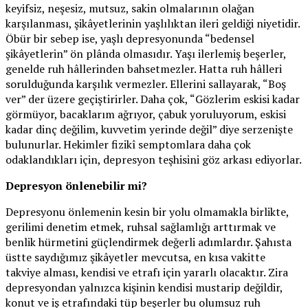
keyifsiz, neşesiz, mutsuz, sakin olmalarının olağan
karşılanması, şikâyetlerinin yaşlılıktan ileri geldiği niyetidir.
Öbür bir sebep ise, yaşlı depresyonunda “bedensel
şikâyetlerin” ön plânda olmasıdır. Yaşı ilerlemiş beşerler,
genelde ruh hâllerinden bahsetmezler. Hatta ruh hâlleri
sorulduğunda karşılık vermezler. Ellerini sallayarak, “Boş
ver” der üzere geçiştirirler. Daha çok, “Gözlerim eskisi kadar
görmüyor, bacaklarım ağrıyor, çabuk yoruluyorum, eskisi
kadar dinç değilim, kuvvetim yerinde değil” diye serzenişte
bulunurlar. Hekimler fizikî semptomlara daha çok
odaklandıkları için, depresyon teşhisini göz arkası ediyorlar.
Depresyon önlenebilir mi?
Depresyonu önlemenin kesin bir yolu olmamakla birlikte,
gerilimi denetim etmek, ruhsal sağlamlığı arttırmak ve
benlik hürmetini güçlendirmek değerli adımlardır. Şahısta
üstte saydığımız şikâyetler mevcutsa, en kısa vakitte
takviye alması, kendisi ve etrafı için yararlı olacaktır. Zira
depresyondan yalnızca kişinin kendisi mustarip değildir,
konut ve iş etrafındaki tüp beşerler bu olumsuz ruh