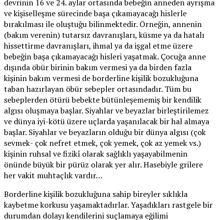
devrinin 16 ve 24. aylar ortasında bebeğin anneden ayrışma
ve kişiselleşme sürecinde başa çıkamayacağı hislerle
bırakılması ile oluştuğu bilinmektedir. Örneğin, annenin
(bakım verenin) tutarsız davranışları, küsme ya da hatalı
hissettirme davranışları, ihmal ya da işgal etme üzere
bebeğin başa çıkamayacağı hisleri yaşatmak. Çocuğa anne
dışında öbür birinin bakım vermesi ya da birden fazla
kişinin bakım vermesi de borderline kişilik bozukluğuna
taban hazırlayan öbür sebepler ortasındadır. Tüm bu
sebeplerden ötürü bebekte bütünleşememiş bir kendilik
algısı oluşmaya başlar. Siyahlar ve beyazlar birleştirilemez
ve dünya iyi-kötü üzere uçlarda yaşanılacak bir hal almaya
başlar. Siyahlar ve beyazların olduğu bir dünya algısı (çok
sevmek- çok nefret etmek, çok yemek, çok az yemek vs.)
kişinin ruhsal ve fizikî olarak sağlıklı yaşayabilmenin
önünde büyük bir pürüz olarak yer alır. Hasebiyle grilere
her vakit muhtaçlık vardır…
Borderline kişilik bozukluğuna sahip bireyler sıklıkla
kaybetme korkusu yaşamaktadırlar. Yaşadıkları rastgele bir
durumdan dolayı kendilerini suçlamaya eğilimi