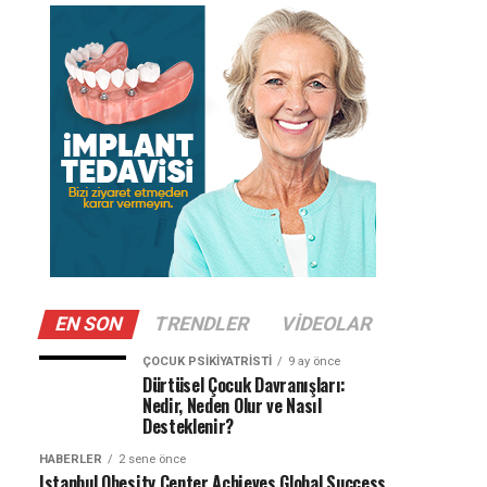
EN SON
TRENDLER
VIDEOLAR
ÇOCUK PSIKIYATRISTI
9 ay önce
Dürtüsel Çocuk Davranışları:
Nedir, Neden Olur ve Nasıl
Desteklenir?
HABERLER
2 sene önce
Istanbul Obesity Center Achieves Global Success