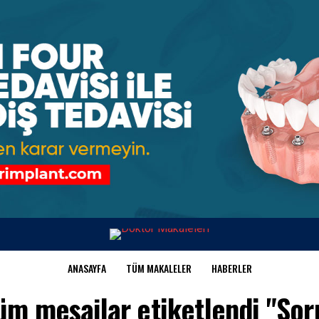
ANASAYFA
TÜM MAKALELER
HABERLER
üm mesajlar etiketlendi "Sor