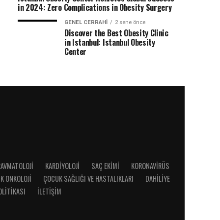
in 2024: Zero Complications in Obesity Surgery
GENEL CERRAHI
2 sene önce
Discover the Best Obesity Clinic
in Istanbul: Istanbul Obesity
Center
RAVMATOLOJI
KARDIYOLOJI
SAÇ EKIMI
KORONAVIRÜS
K ONKOLOJI
ÇOCUK SAĞLIĞI VE HASTALIKLARI
DAHILIYE
OLITIKASI
İLETIŞIM