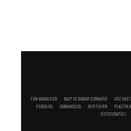
TÜM MAKALELER
KALP VE DAMAR CERRAHISI
GÖZ HAST
PSIKOLOG
FARMAKOLOG
DIYETISYEN
PLASTIK 
FIZYOTERAPIST