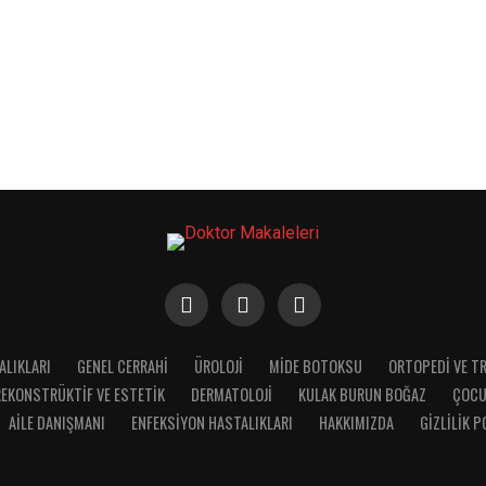
ALIKLARI
GENEL CERRAHI
ÜROLOJI
MIDE BOTOKSU
ORTOPEDI VE T
REKONSTRÜKTIF VE ESTETIK
DERMATOLOJI
KULAK BURUN BOĞAZ
ÇOCU
AILE DANIŞMANI
ENFEKSIYON HASTALIKLARI
HAKKIMIZDA
GIZLILIK P