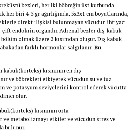
breküstü bezleri, her iki böbreğin üst kutbunda
ık her biri 4-5 gr ağırlığında, 5x3x1 cm boyutlarında,
lerle direkt ilişkisi bulunmayan vücudun ihtiyacı
r çift endokrin organdır. Adrenal bezler dış-kabuk
 bölüm olmak üzere 2 kısımdan oluşur. Dış kabuk
tabakadan farklı hormonlar salgılanır.
Bu
n kabuk(korteks) kısmının en dış
ır ve böbrekleri etkiyerek vücudun su ve tuz
um ve potasyum seviyelerini kontrol ederek vücutta
dımcı olur.
abuk(korteks) kısmının orta
r ve metabolizmayı etkiler ve vücudun stres ve
a bulunur.