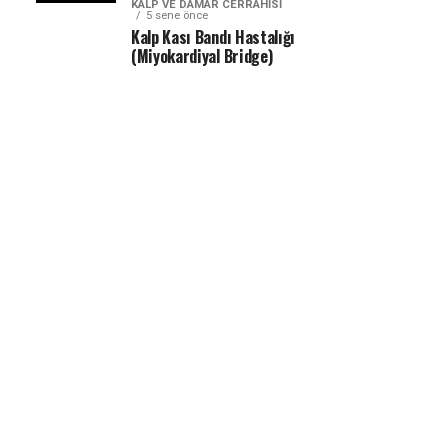
KALP VE DAMAR CERRAHISI
5 sene önce
Kalp Kası Bandı Hastalığı
(Miyokardiyal Bridge)