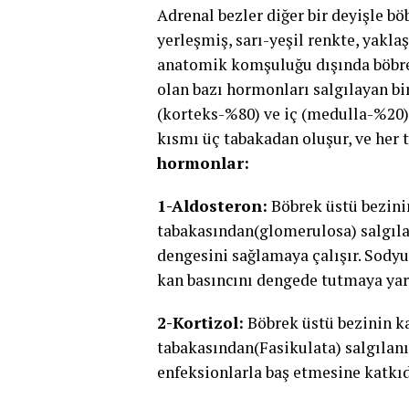
Adrenal bezler diğer bir deyişle bö
yerleşmiş, sarı-yeşil renkte, yaklaş
anatomik komşuluğu dışında böbrek
olan bazı hormonları salgılayan bi
(korteks-%80) ve iç (medulla-%20)
kısmı üç tabakadan oluşur, ve her 
hormonlar:
1-Aldosteron:
Böbrek üstü bezini
tabakasından(glomerulosa) salgılan
dengesini sağlamaya çalışır. Sody
kan basıncını dengede tutmaya yar
2-Kortizol:
Böbrek üstü bezinin k
tabakasından(Fasikulata) salgılanı
enfeksionlarla baş etmesine katkıd