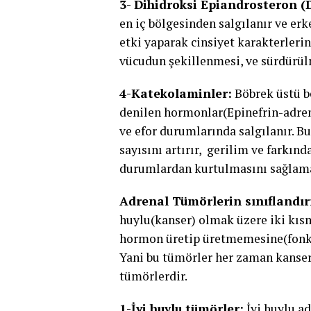
3- Dihidroksi Epiandrosteron 
en iç bölgesinden salgılanır ve erk
etki yaparak cinsiyet karakterlerin
vücudun şekillenmesi, ve sürdürül
4-Katekolaminler:
Böbrek üstü b
denilen hormonlar(Epinefrin-adren
ve efor durumlarında salgılanır. Bu
sayısını artırır, gerilim ve farkınd
durumlardan kurtulmasını sağlama
Adrenal Tümörlerin sınıflandır
huylu(kanser) olmak üzere iki kısm
hormon üretip üretmemesine(fonksiy
Yani bu tümörler her zaman kanse
tümörlerdir.
1-İyi huylu tümörler:
İyi huylu ad