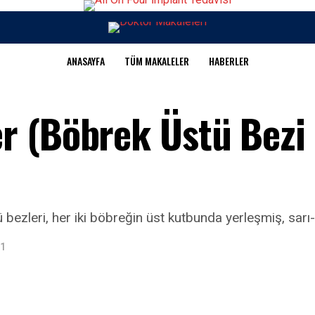
ANASAYFA
TÜM MAKALELER
HABERLER
r (Böbrek Üstü Bezi
bezleri, her iki böbreğin üst kutbunda yerleşmiş, sarı-y
21