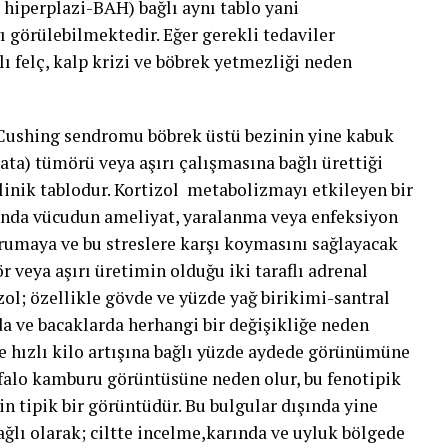
 hiperplazi-BAH) bağlı aynı tablo yani
 görülebilmektedir. Eğer gerekli tedaviler
 felç, kalp krizi ve böbrek yetmezliği neden
ushing sendromu böbrek üstü bezinin yine kabuk
ta) tümörü veya aşırı çalışmasına bağlı ürettiği
inik tablodur. Kortizol metabolizmayı etkileyen bir
ında vücudun ameliyat, yaralanma veya enfeksiyon
rumaya ve bu streslere karşı koymasını sağlayacak
 veya aşırı üretimin olduğu iki taraflı adrenal
zol; özellikle gövde ve yüzde yağ birikimi-santral
a ve bacaklarda herhangi bir değişikliğe neden
e hızlı kilo artışına bağlı yüzde aydede görünümüne
falo kamburu görüntüsüne neden olur, bu fenotipik
n tipik bir görüntüdür. Bu bulgular dışında yine
ağlı olarak; ciltte incelme,karında ve uyluk bölgede