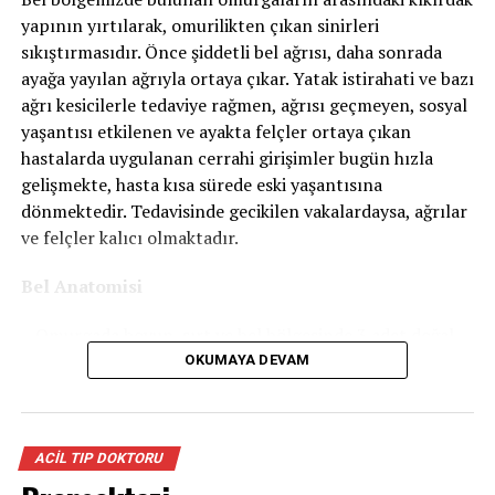
yapının yırtılarak, omurilikten çıkan sinirleri
Boyun Fıtığı Tedavi Edilir?
sıkıştırmasıdır. Önce şiddetli bel ağrısı, daha sonrada
ayağa yayılan ağrıyla ortaya çıkar. Yatak istirahati ve bazı
Medikal tedavi, boyun kaslarını kuvvetlendiren egzersiz
ağrı kesicilerle tedaviye rağmen, ağrısı geçmeyen, sosyal
programları, enjeksiyon uygulamaları veya ameliyat ile
yaşantısı etkilenen ve ayakta felçler ortaya çıkan
yapılmaktadır.
hastalarda uygulanan cerrahi girişimler bugün hızla
Ayrıntılı bilgi ve tedavi için mutlaka doktorunuza
gelişmekte, hasta kısa sürede eski yaşantısına
iletişime geçin.
dönmektedir. Tedavisinde gecikilen vakalardaysa, ağrılar
ve felçler kalıcı olmaktadır.
İLGILI KONULAR:
BEYIN VE SINIR
BOYUN FITIĞI
Bel Anatomisi
SIRADAKI
Bel Kayması
– Omurgada boyun, sırt ve bel bölgesinde 3 adet doğal
eğrilik (kavis) vardır.
OKUMAYA DEVAM
KAÇIRMAYIN
Omurga Eğrilikleri
– Bu eğrilikler sayesinde omurgamız üstüne düşen yük
miktarını en aza indirir ve esnek bir biçimde hareket
ACIL TIP DOKTORU
edebilir.
– Bel bölgesi 5 adet omur ve sakrum(sağrı) kemiğinden