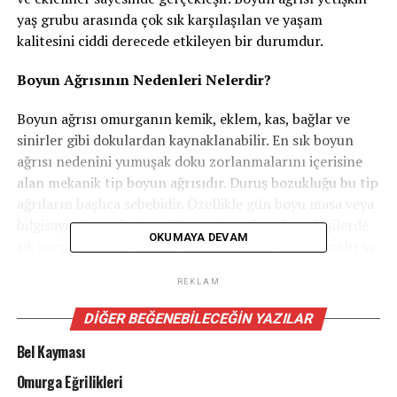
yaş grubu arasında çok sık karşılaşılan ve yaşam
kalitesini ciddi derecede etkileyen bir durumdur.
Boyun Ağrısının Nedenleri Nelerdir?
Boyun ağrısı omurganın kemik, eklem, kas, bağlar ve
sinirler gibi dokulardan kaynaklanabilir. En sık boyun
ağrısı nedenini yumuşak doku zorlanmalarını içerisine
alan mekanik tip boyun ağrısıdır. Duruş bozukluğu bu tip
ağrıların başlıca sebebidir. Özellikle gün boyu masa veya
bilgisayar başında öne eğik pozisyonda çalışan kişilerde
OKUMAYA DEVAM
sık karşılşılır. Bu ağrı 2-3 gün içerisinde giderek azalır ve
1-2 hafta içerisinde kaybolur. Bu ağrı bazı dönemlerde
REKLAM
ataklar şeklinde kendini gösterir.
Bunların dışında boyun fıtığı, boyun kemiklerinde
DIĞER BEĞENEBILECEĞIN YAZILAR
dejenerasyon, omurga kanalında daralma, romatizmal
Bel Kayması
hastalıklar da boyun ağrısına neden olabilir.
Omurga Eğrilikleri
Boyun Fıtığının Bulguları Nelerdir?