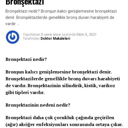
Bronşektazi
oluşur.
Bronşektazi nedir? Bronşun kalıcı genişlemesine bronşektazi
– Omurlar üst üste gelerek; içinden omurilik ve
denir. Bronşektazilerde genellikle bronş duvarı harabiyeti de
sinirlerin geçtiği omurga kanalını oluşturur.
vardır …
– Omurga omuriliği ve sinirleri korur; vücudumuzun
hareketini sağlar.
Yayınlanan
5 sene önce
üzerinde
Ekim 5, 2021
Tarafından
Doktor Makaleleri
– Omurlar birbirlerine önde “disk” dediğimiz yastıkçıklar,
arkada “faset” eklemleri ile tutunurlar.
– Diskler aslında omurların birbirine sürtünmesini
Bronşektazi nedir?
engelleyen jöle kıvamında amortisörlerdir.
Bronşun kalıcı genişlemesine bronşektazi denir.
– Disklerin görevi yürüme, oturma, yük kaldırma
Bronşektazilerde genellikle bronş duvarı harabiyeti
sırasında oluşan sarsıntıları emmek, omurların üzerine
de vardır. Bronşektazinin silindirik, kistik, varikoz
düşen yükü eşit olarak azaltarak, ağırlığı dengeli
gibi tipleri vardır.
biçimde alt seviyelere iletmektir.
Bronşektazinin nedeni nedir?
– Omurlar birbirlerine arkadan iki adet faset eklemi ile
tutunur.
Bronşektazi daha çok çocukluk çağında geçirilen
(ağır) akciğer enfeksiyonları sonrasında ortaya çıkar.
– Her disk iki bölümden oluşur: sağlam liflerle örülmüş