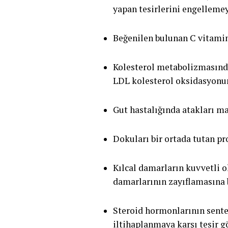
yapan tesirlerini engellemey
Beğenilen bulunan C vitamini
Kolesterol metabolizmasında
LDL kolesterol oksidasyonunu
Gut hastalığında atakları ma
Dokuları bir ortada tutan pr
Kılcal damarların kuvvetli o
damarlarının zayıflamasına 
Steroid hormonlarının sentez
iltihaplanmaya karşı tesir gö