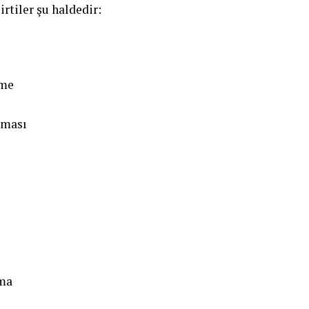
irtiler şu haldedir:
kme
lması
ama