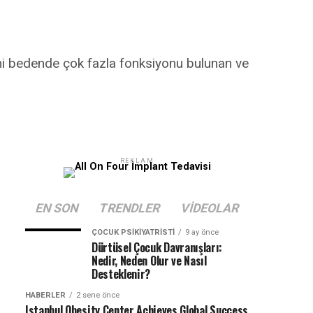
mini bedende çok fazla fonksiyonu bulunan ve
REKLAM
EN SON
TRENDLER
VIDEOLAR
ÇOCUK PSIKIYATRISTI
9 ay önce
Dürtüsel Çocuk Davranışları:
Nedir, Neden Olur ve Nasıl
Desteklenir?
HABERLER
2 sene önce
Istanbul Obesity Center Achieves Global Success