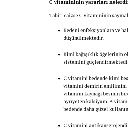
C vitamininin yararları nelerdi
Tabiri caizse C vitamininin saymak
Bedeni enfeksiyonlara ve bak
düşünülmektedir.
Kimi bağışıklık öğelerinin öl
sistemini güçlendirmektedir
C vitamini bedende kimi besi
vitamini demirin emilimini 
vitamini kaynağı besinin bi
ayrıyeten kalsiyum, A vitam
bedende daha güzel kullanımı
C vitamini antikanserojendir