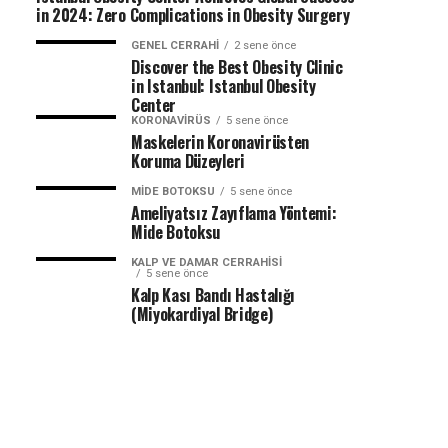
in 2024: Zero Complications in Obesity Surgery
GENEL CERRAHI
2 sene önce
Discover the Best Obesity Clinic
in Istanbul: Istanbul Obesity
Center
KORONAVIRÜS
5 sene önce
Maskelerin Koronavirüsten
Koruma Düzeyleri
MIDE BOTOKSU
5 sene önce
Ameliyatsız Zayıflama Yöntemi:
Mide Botoksu
KALP VE DAMAR CERRAHISI
5 sene önce
Kalp Kası Bandı Hastalığı
(Miyokardiyal Bridge)