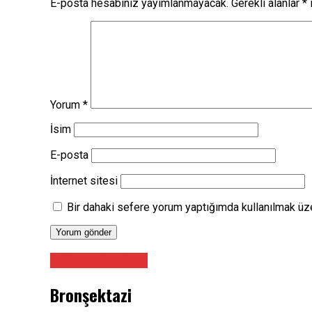
E-posta hesabınız yayımlanmayacak.
Gerekli alanlar
*
i
Yorum
*
İsim
E-posta
İnternet sitesi
Bir dahaki sefere yorum yaptığımda kullanılmak üze
Acil Tıp Doktoru
Bronşektazi