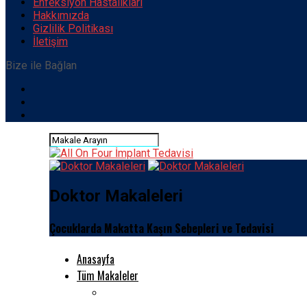
Enfeksiyon Hastalıkları
Hakkımızda
Gizlilik Politikası
İletişim
Bize ile Bağlan
Doktor Makaleleri
Çocuklarda Makatta Kaşın Sebepleri ve Tedavisi
Anasayfa
Tüm Makaleler