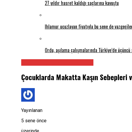
27 yıldır hasret kaldığı saçlarına kavuştu
Ihlamur ucuzlayan fiyatıyla bu sene de vazgeçil
Ordu, aşılama çalışmalarında Türkiye’de üçüncü 
Çocuk Sağlığı ve Hastalıkları
Çocuklarda Makatta Kaşın Sebepleri v
Yayınlanan
5 sene önce
üzerinde