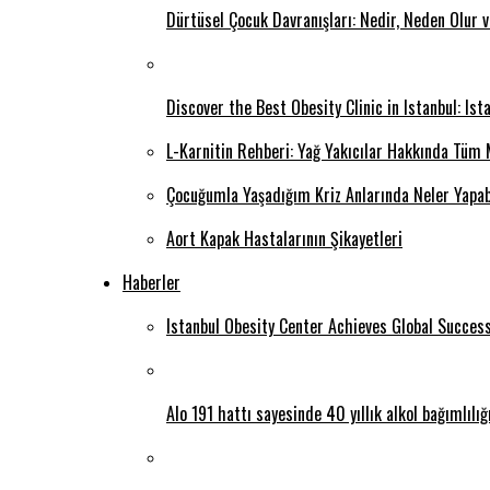
Dürtüsel Çocuk Davranışları: Nedir, Neden Olur 
Discover the Best Obesity Clinic in Istanbul: Is
L-Karnitin Rehberi: Yağ Yakıcılar Hakkında Tüm 
Çocuğumla Yaşadığım Kriz Anlarında Neler Yapab
Aort Kapak Hastalarının Şikayetleri
Haberler
Istanbul Obesity Center Achieves Global Succes
Alo 191 hattı sayesinde 40 yıllık alkol bağımlılı