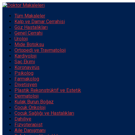
Tüm Makaleler
Kalp ve Damar Cerrahisi
Göz Hastalıkları
Genel Cerrahi
Üroloji
Mide Botoksu
Ortopedi ve Travmatoloji
Kardiyoloji
Saç Ekimi
Koronavirüs
Psikolog
Farmakolog
Diyetisyen
Plastik Rekonstrüktif ve Estetik
Dermatoloji
Kulak Burun Boğaz
Çocuk Onkoloji
Çocuk Sağlığı ve Hastalıkları
Dahiliye
Fizyoterapist
Aile Danışmanı