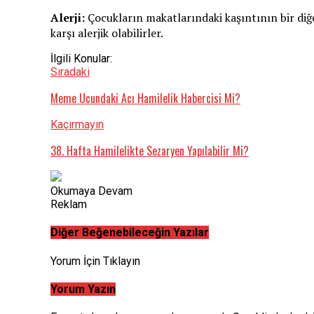
Alerji:
Çocukların makatlarındaki kaşıntının bir diğer
karşı alerjik olabilirler.
İlgili Konular:
Sıradaki
Meme Ucundaki Acı Hamilelik Habercisi Mi?
Kaçırmayın
38. Hafta Hamilelikte Sezaryen Yapılabilir Mi?
Okumaya Devam
Reklam
Diğer Beğenebileceğin Yazılar
Yorum İçin Tıklayın
Yorum Yazın