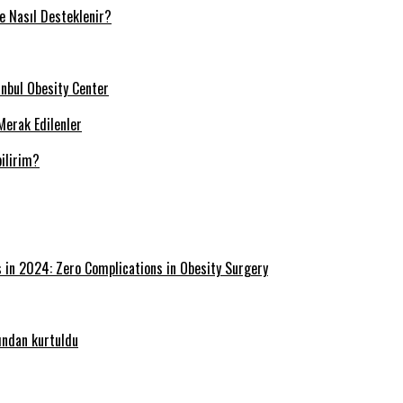
ve Nasıl Desteklenir?
tanbul Obesity Center
Merak Edilenler
ilirim?
s in 2024: Zero Complications in Obesity Surgery
ğından kurtuldu