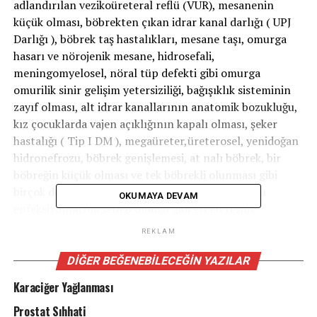
adlandırılan vezikoüreteral reflü (VUR), mesanenin
küçük olması, böbrekten çıkan idrar kanal darlığı ( UPJ
Darlığı ), böbrek taş hastalıkları, mesane taşı, omurga
hasarı ve nörojenik mesane, hidrosefali,
meningomyelosel, nöral tüp defekti gibi omurga
omurilik sinir gelişim yetersiziliği, bağışıklık sisteminin
zayıf olması, alt idrar kanallarının anatomik bozukluğu,
kız çocuklarda vajen açıklığının kapalı olması, şeker
hastalığı ( Tip I DM ), megaüreter,üreterosel, yenidoğan
hidronefrozu, böbrek genişlemesi, at nalı böbrek, bir
böbreğin küçük olması ve tek böbrekli olunması gibi
birçok durum tekrar eden sık rastlanan idrar yolu
OKUMAYA DEVAM
enfeksiyonlarına sebep olduğu gibi erken teşhis
edildiğinde her iki böbrek hasar gelişmeden
REKLAM
kurtarılabilmektedir. Bu nedenlerle çok önemlidir.
DIĞER BEĞENEBILECEĞIN YAZILAR
Belirtileri nelerdir?
Karaciğer Yağlanması
-İşerken yanma -Yüksek ateş – Kasıklarda ağrı -İdrar
Prostat Sıhhati