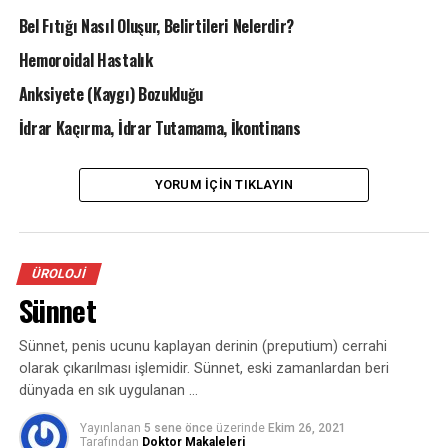
kaçırma -Karın ağrısı –Yan ağrıları -Halsizlik
Bel Fıtığı Nasıl Oluşur, Belirtileri Nelerdir?
Hangi tetkikler yapılmalı?
Hemoroidal Hastalık
Anksiyete (Kaygı) Bozukluğu
1-Öncelikle üroloji hekimi tarafından muayene
edildikten sonra idrar analizi ve idrar kültürü steril
İdrar Kaçırma, İdrar Tutamama, İkontinans
ortamda bakılmalıdır.
2- Ultrasonografi ile böbrek, mesane ve üreterler
YORUM İÇIN TIKLAYIN
değerlendirilmelidir.
3-Böbrek fonksiyonları açısından üre, kreatinin, kanda
ÜROLOJI
tuz oranı yani sodyum, potasyum, kalsiyum, fosfor,
Sünnet
magnezyum , ürik asit , albümin, total protein düzeyleri
görülmelidir.
Sünnet, penis ucunu kaplayan derinin (preputium) cerrahi
4-Enfeksiyon derecesi açısından kanda hemogram, CRP,
olarak çıkarılması işlemidir. Sünnet, eski zamanlardan beri
dünyada en sık uygulanan …
sedimentasyon, ateş yüksek olduğu dönemde kan
kültürü de bakılması durumun ciddi takibini gerektiren
Yayınlanan
5 sene önce
üzerinde
Ekim 26, 2021
durumlarda tedaviye yanıt açısından önemlidir.
Tarafından
Doktor Makaleleri