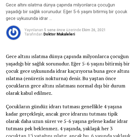
malzemelerle yapılması gerekmektedir.
oluşan idrar kaçırmayı ifade eder. Bu zorlamalar
Gece altını ıslatma dünya çapında milyonlarca çocuğun
sırasında mesane içindeki basınç artar, idrar tutmayı
yaşadığı bir sağlık sorunudur. Eğer 5-6 yaşını bitirmiş bir çocuk
sağlayan kaslar ve mekanizmalar bu basınca karşı
gece uykusunda idrar …
koyamaz ve idrar kaçırma oluşur.
Yayınlanan
5 sene önce
üzerinde
Ekim 26, 2021
Tarafından
Doktor Makaleleri
2-Sıkışma tipi idrar kaçırma:
Sıkışma tipi idrar
kaçırma ani-acil idrara çıkma ihtiyacı ile birlikte tuvalete
yetişememe veya idrarı geciktirememe durumudur ve
Gece altını ıslatma dünya çapında milyonlarca çocuğun
idrar bu esnada kaçar. İdrar kaçağı bir damla ila idrarın
yaşadığı bir sağlık sorunudur. Eğer 5-6 yaşını bitirmiş bir
tamamını kaçırma derecesinde olabilir. gece idrara
çocuk gece uykusunda idrar kaçırıyorsa buna gece altını
kalkma ihtiyacı belirgindir. Bu tip idrar kaçırma,
ıslatma (enürezis nokturna) denir. Bu yaştan önce
enfeksiyon gibi basit problemden; nörolojik bozukluk
çocukların gece altını ıslatması normal dışı bir durum
veya diyabet gibi daha ciddi durumlardan
olarak kabul edilmez.
kaynaklanabilir.
Çocukların gündüz idrarı tutması genellikle 4 yaşına
3- Taşma inkontinansı:
Tamamen boşalmayan bir
kadar gerçekleşir, ancak gece idrarını tutması tipik
mesaneden kapasite dolduktan sonra damla damla
olarak daha uzun sürer ve 5-6 yaşına gelene kadar idrar
sürekli idrar kaçırmayı ifade eder.
tutması pek beklenmez. 4 yaşında, yaklaşık her 3
çocuktan 1’i yatağını ıslatır, ancak bu, 6 yaşında yaklaşık