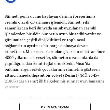
Tedavi nasıl olmalı?
Sünnet, penis ucunu kaplayan derinin (preputium)
Bu tetkikler yapıldıktan sonra kültür sonucuna
cerrahi olarak çıkarılması işlemidir. Sünnet, eski
göre antibiyotik tedavisi devam edilmeli veya
zamanlardan beri dünyada en sık uygulanan cerrahi
değiştirilmelidir. Enfeksiyona sebep olan etken ortadan
işlemlerden birisidir. Sünnetin uzun bir tarihi vardır ve
kaldırılmalıdır. Örneğin; mesane taşı olan bir hastanın
günümüzde çeşitli dini, kültürel ve toplumsal
mesane taşı alınmalı, idrar kesesi küçük olan bir
bağlamların ayrılmaz bir parçası olmaya devam
hastanın medikal ve cerrahi tedavilerle mesane
etmektedir. Mısır mezarlarından çıkarılan milattan önce
kapasitesi arttırılmalı, idrar kanallarında darlık varsa
4000 yıllarına ait cesetler, sünnetin o zamanlarda da
kapalı yöntemle açılmalı, ek hastalıklar örneğin şeker
yapıldığına dair kanıt teşkil etmektedir. Mısır’da
hastalığı hızlı ve düzenli olarak tedavi edilmelidir.
bulunan ergen erkek çocuklarının sünnetini gösteren
altıncı hanedanlığa ait bir rölyef (Resim1) (MÖ 2345-
Çocukluk döneminde tetkik ve tedavi edilmeyen
2180 kadar uzanır) ilk belgelenmiş sünnet uygulamasını
tekrarlayıcı idrar yolu enfeksiyonları erken dönemde
yansıtır.
böbrek hasarına sebep olup hastalarda böbreklerin
kaybına sebep olduğu gibi, gelişme geriliği, diyalize
Ülkemizde ve dünyada, sünnet genellikle dini ve
ihtiyaç duyma, bazen erken çocuk ölümlerine sebep
geleneksel nedenlerle uygulanır. Ancak bazı tıbbi
olabilmektedir. Bu nedenlerle tekrarlayan idrar yolu
OKUMAYA DEVAM
zorunluluklar veya koruyucu amaçlarla gerçekleştirilen