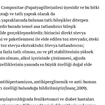
 Compositae (Papatyagiller)ailesi üyesidir ve bu bitki
prağı ve tatlı yaprak olarak da
 yapraklarında bulunan tatlı bileşikler diterpen
erdir burada temel ana tatlandırıcı bileşik
alde gerçekleşmektedir; birincisi direkt stevya
 ve paketlenmesi ile elde edilen toz stevyadır, öteki
toz stevya ekstraktıdır. Stevya tatlandırıcısı;
fazla tatlı olması, ısı ve pH stabilitesinin yüksek
inin olması, alkol içerisinde çözünmesi, ağızda
elliklerinin yanında en büyük özelliği doğal elde
antihipertansiyon, antihiperglisemik ve anti-human
cı özelliği bulunduğu bildirilmiştir(İnanç,2009).
arşılaştırıldığında fenilketonuri ve diabet hastaları