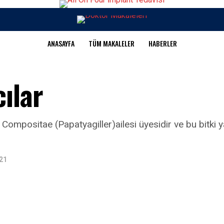
ANASAYFA
TÜM MAKALELER
HABERLER
cılar
 Compositae (Papatyagiller)ailesi üyesidir ve bu bitki 
021