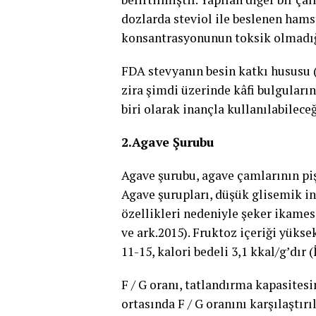
dozlarda steviol ile beslenen hams
konsantrasyonunun toksik olmadığ
FDA stevyanın besin katkı hususu 
zira şimdi üzerinde kâfi bulguları
biri olarak inançla kullanılabileceğ
2.Agave Şurubu
Agave şurubu, agave çamlarının pişi
Agave şurupları, düşük glisemik in
özellikleri nedeniyle şeker ikame
ve ark.2015). Fruktoz içeriği yükse
11-15, kalori bedeli 3,1 kkal/g’dır 
F / G oranı, tatlandırma kapasitesi
ortasında F / G oranını karşılaştır