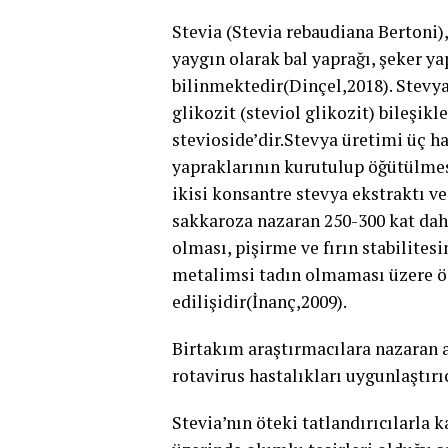
Stevia (Stevia rebaudiana Bertoni),
yaygın olarak bal yaprağı, şeker ya
bilinmektedir(Dinçel,2018). Stevya
glikozit (steviol glikozit) bileşikl
stevioside’dir.Stevya üretimi üç h
yapraklarının kurutulup öğütülmesi
ikisi konsantre stevya ekstraktı ve 
sakkaroza nazaran 250-300 kat daha 
olması, pişirme ve fırın stabilites
metalimsi tadın olmaması üzere öz
edilişidir(İnanç,2009).
Birtakım araştırmacılara nazaran 
rotavirus hastalıkları uygunlaştırı
Stevia’nın öteki tatlandırıcılarla k