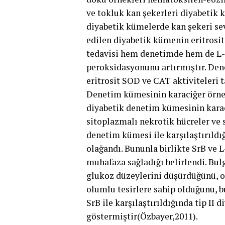
ve tokluk kan şekerleri diyabetik 
diyabetik kümelerde kan şekeri sev
edilen diyabetik kümenin eritros
tedavisi hem denetimde hem de L-
peroksidasyonunu artırmıştır. Den
eritrosit SOD ve CAT aktiviteleri t
Denetim kümesinin karaciğer örnek
diyabetik denetim kümesinin karac
sitoplazmalı nekrotik hücreler ve 
denetim kümesi ile karşılaştırıld
olağandı. Bununla birlikte SrB ve
muhafaza sağladığı belirlendi. Bul
glukoz düzeylerini düşürdüğünü, ok
olumlu tesirlere sahip olduğunu, b
SrB ile karşılaştırıldığında tip II 
göstermiştir(Özbayer,2011).