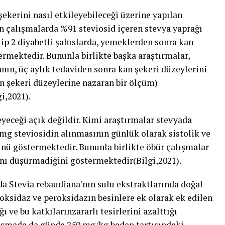
şekerini nasıl etkileyebileceği üzerine yapılan
en çalışmalarda %91 steviosid içeren stevya yaprağı
ip 2 diyabetli şahıslarda, yemeklerden sonra kan
ermektedir. Bununla birlikte başka araştırmalar,
ın, üç aylık tedaviden sonra kan şekeri düzeylerini
n şekeri düzeylerine nazaran bir ölçüm)
i,2021).
eyeceği açık değildir. Kimi araştırmalar stevyada
 mg steviosidin alınmasının günlük olarak sistolik ve
ünü göstermektedir. Bununla birlikte öbür çalışmalar
ını düşürmadiğini göstermektedir(Bilgi,2021).
a Stevia rebaudiana’nın sulu ekstraktlarında doğal
 oksidaz ve peroksidazın besinlere ek olarak ek edilen
ı ve bu katkılarınzararlı tesirlerini azalttığı
çalışmada da günde 250 mg/kg beden tartısındaki