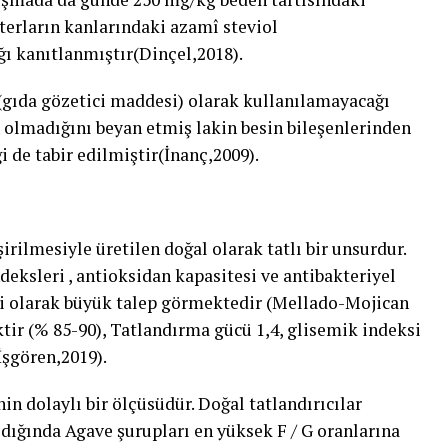
terların kanlarındaki azamî steviol
ı kanıtlanmıştır(Dinçel,2018).
(gıda gözetici maddesi) olarak kullanılamayacağı
n olmadığını beyan etmiş lakin besin bileşenlerinden
i de tabir edilmiştir(İnanç,2009).
rilmesiyle üretilen doğal olarak tatlı bir unsurdur.
deksleri , antioksidan kapasitesi ve antibakteriyel
si olarak büyük talep görmektedir (Mellado-Mojican
ktir (% 85-90), Tatlandırma gücü 1,4, glisemik indeksi
(İşgören,2019).
nin dolaylı bir ölçüsüdür. Doğal tatlandırıcılar
ıldığında Agave şurupları en yüksek F / G oranlarına