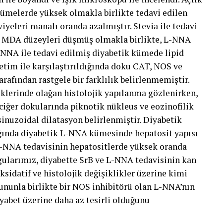
kümelerde yüksek olmakla birlikte tedavi edilen
iyeleri manalı oranda azalmıştır. Stevia ile tedavi
it MDA düzeyleri düşmüş olmakla birlikte, L-NNA
NNA ile tedavi edilmiş diyabetik kümede lipid
etim ile karşılaştırıldığında doku CAT, NOS ve
arafından rastgele bir farklılık belirlenmemiştir.
lerinde olağan histolojik yapılanma gözlenirken,
iğer dokularında piknotik nükleus ve eozinofilik
sinuzoidal dilatasyon belirlenmiştir. Diyabetik
ığında diyabetik L-NNA kümesinde hepatosit yapısı
 L-NNA tedavisinin hepatositlerde yüksek oranda
gularımız, diyabette SrB ve L-NNA tedavisinin kan
sidatif ve histolojik değişiklikler üzerine kimi
ununla birlikte bir NOS inhibitörü olan L-NNA’nın
diyabet üzerine daha az tesirli olduğunu