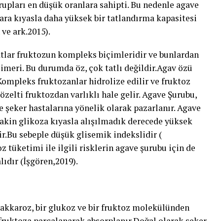
rupları en düşük oranlara sahipti. Bu nedenle agave
lara kıyasla daha yüksek bir tatlandırma kapasitesi
ve ark.2015).
tlar fruktozun kompleks biçimleridir ve bunlardan
olimeri. Bu durumda öz, çok tatlı değildir.Agav özü
r. Kompleks fruktozanlar hidrolize edilir ve fruktoz
çözelti fruktozdan varlıklı hale gelir. Agave Şurubu,
e şeker hastalarına yönelik olarak pazarlanır. Agave
Lakin glikoza kıyasla alışılmadık derecede yüksek
r.Bu sebeple düşük glisemik indekslidir (
z tüketimi ile ilgili risklerin agave şurubu için de
dır (İşgören,2019).
sakkaroz, bir glukoz ve bir fruktoz molekülünden
 fruktoza parçalanarak absorplanır.Doğal olarak şeker