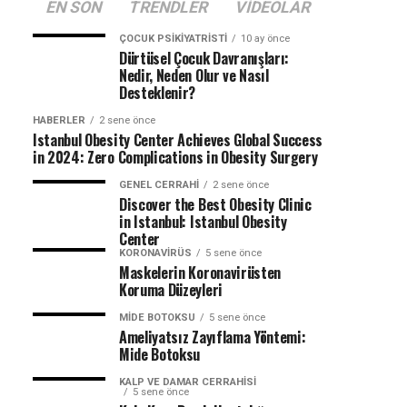
EN SON
TRENDLER
VIDEOLAR
ÇOCUK PSIKIYATRISTI
10 ay önce
Dürtüsel Çocuk Davranışları:
Nedir, Neden Olur ve Nasıl
Desteklenir?
HABERLER
2 sene önce
Istanbul Obesity Center Achieves Global Success
in 2024: Zero Complications in Obesity Surgery
GENEL CERRAHI
2 sene önce
Discover the Best Obesity Clinic
in Istanbul: Istanbul Obesity
Center
KORONAVIRÜS
5 sene önce
Maskelerin Koronavirüsten
Koruma Düzeyleri
MIDE BOTOKSU
5 sene önce
Ameliyatsız Zayıflama Yöntemi:
Mide Botoksu
KALP VE DAMAR CERRAHISI
5 sene önce