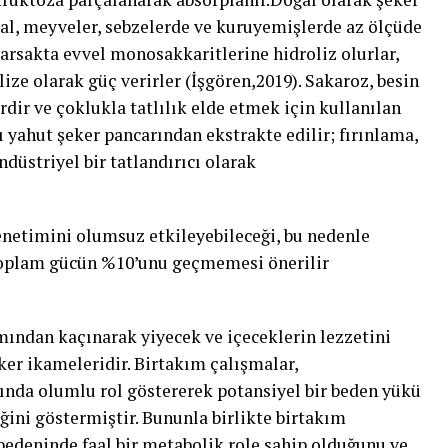
bal, meyveler, sebzelerde ve kuruyemişlerde az ölçüde
barsakta evvel monosakkaritlerine hidroliz olurlar,
ize olarak güç verirler (İşgören,2019). Sakaroz, besin
dir ve çoklukla tatlılık elde etmek için kullanılan
ı yahut şeker pancarından ekstrakte edilir; fırınlama,
endüstriyel bir tatlandırıcı olarak
enetimini olumsuz etkileyebileceği, bu nedenle
toplam gücün %10’unu geçmemesi önerilir
ımından kaçınarak yiyecek ve içeceklerin lezzetini
ker ikameleridir. Birtakım çalışmalar,
ybında olumlu rol göstererek potansiyel bir beden yükü
eğini göstermiştir. Bununla birlikte birtakım
 bedeninde faal bir metabolik role sahip olduğunu ve