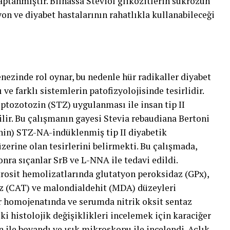
aptanmıştır. Bilhassa Steviol glikozitlerin sukrozun
yon ve diyabet hastalarının rahatlıkla kullanabileceği
nezinde rol oynar, bu nedenle hür radikaller diyabet
ve farklı sistemlerin patofizyolojisinde tesirlidir.
ptozotozin (STZ) uygulanması ile insan tip II
ilir. Bu çalışmanın gayesi Stevia rebaudiana Bertoni
inin) STZ-NA-indüklenmiş tip II diyabetik
zerine olan tesirlerini belirmekti. Bu çalışmada,
nra sıçanlar SrB ve L-NNA ile tedavi edildi.
trosit hemolizatlarında glutatyon peroksidaz (GPx),
az (CAT) ve malondialdehit (MDA) düzeyleri
ğer homojenatında ve serumda nitrik oksit sentaz
ki histolojik değişiklikleri incelemek için karaciğer
ile boyandı ve ışık mikroskopu ile incelendi. Açlık