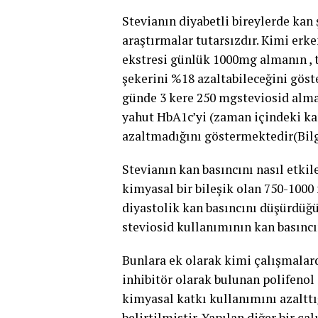
Stevianın diyabetli bireylerde kan 
araştırmalar tutarsızdır. Kimi erk
ekstresi günlük 1000mg almanın , t
şekerini %18 azaltabileceğini göst
günde 3 kere 250 mgsteviosid alman
yahut HbA1c’yi (zaman içindeki ka
azaltmadığını göstermektedir(Bilg
Stevianın kan basıncını nasıl etkil
kimyasal bir bileşik olan 750-1000
diyastolik kan basıncını düşürdüğ
steviosid kullanımının kan basınc
Bunlara ek olarak kimi çalışmalard
inhibitör olarak bulunan polifenol
kimyasal katkı kullanımını azalttığ
belirtilmiştir. Yapılan diğer bir 