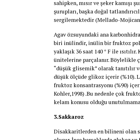
sahipken, mısır ve şeker kamışı şu
şurupları, başka doğal tatlandırıcı
sergilemektedir (Mellado-Mojican 
Agav özsuyundaki ana karbonhidra
biri inülindir, inülin bir fruktoz p
yaklaşık 36 saat 140 ° F ile ısıtılı
ünitelerine parçalanır. Böylelikle 
“düşük glisemik” olarak tanıtılır v
düşük ölçüde glikoz içerir (%10). 
fruktoz konsantrasyonu (%90) içeri
Kohler,1998) .Bu nedenle çok frukto
kelam konusu olduğu unutulmamalı
3.Sakkaroz
Disakkaritlerden en bilineni olan 
oluşur. İnce barsaklarda glukoz ve