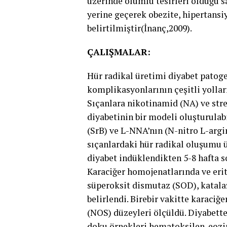
üzerinde olumlu tesirleri olduğu s
yerine geçerek obezite, hipertansi
belirtilmiştir(İnanç,2009).
ÇALIŞMALAR:
Hür radikal üretimi diyabet patoge
komplikasyonlarının çeşitli yolları 
Sıçanlara nikotinamid (NA) ve stre
diyabetinin bir modeli oluşturulab
(SrB) ve L-NNA’nın (N-nitro L-arg
sıçanlardaki hür radikal oluşumu ü
diyabet indüklendikten 5-8 hafta so
Karaciğer homojenatlarında ve eri
süperoksit dismutaz (SOD), katal
belirlendi. Birebir vakitte karaci
(NOS) düzeyleri ölçüldü. Diyabette
doku örnekleri hematoksilen-eozin 