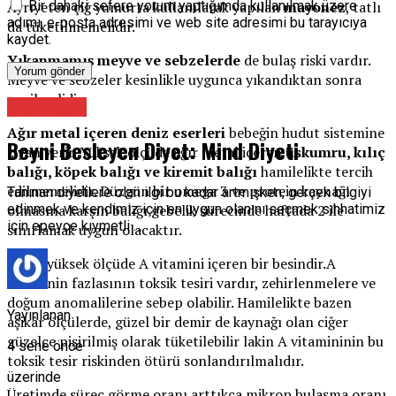
Ayrıyeten çiğ yumurta kullanılarak yapılan
mayonez
, tatlı
Bir dahaki sefere yorum yaptığımda kullanılmak üzere
adımı, e-posta adresimi ve web site adresimi bu tarayıcıya
da tüketilmemelidir.
kaydet.
Yıkanmamış meyve ve sebzelerde
de bulaş riski vardır.
Meyve ve sebzeler kesinlikle uygunca yıkandıktan sonra
yenilmelidir.
Diyetisyen
Ağır metal içeren deniz eserleri
bebeğin hudut sistemine
Beyni Besleyen Diyet: Mind Diyeti
ziyan verir. Yüksek ölçüde ağır metal içeren
uskumru, kılıç
balığı, köpek balığı ve kiremit balığı
hamilelikte tercih
edilmemelidir. Düzgün bir omega 3 ve protein kaynağı
Tanınan diyetlere olan ilgi bu kadar artmışken, gerçek bilgiyi
edinmek ve kendimiz için en uygun olanını seçmek sıhhatimiz
olmasına karşın balığı gebelik sürecinde haftada 2 ile
için epeyce kıymetli …
sınırlamak uygun olacaktır.
Ciğer
yüksek ölçüde A vitamini içeren bir besindir.A
vitaminin fazlasının toksik tesiri vardır, zehirlenmelere ve
doğum anomalilerine sebep olabilir. Hamilelikte bazen
Yayınlanan
aşikâr ölçülerde, güzel bir demir de kaynağı olan ciğer
güzelce pişirilmiş olarak tüketilebilir lakin A vitamininin bu
4 sene önce
toksik tesir riskinden ötürü sonlandırılmalıdır.
üzerinde
Üretimde süreç görme oranı arttıkça mikrop bulaşma oranı