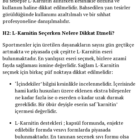
Bu sebeple L-Karnitin alınırken kesinlikle dozuna ve
kullanım haline dikkat edilmelidir. Bahsedilen yan tesirler
görüldüğünde kullanımı azaltılmalı ve bir sıhhat
profesyoneline danışılmalıdır.
H2: L-Karnitin Seçerken Nelere Dikkat Etmeli?
Sportmenler için üretilen dayanakların sayısı gün geçtikçe
artmakta ve piyasada çok çeşitte L-Karnitin eseri
bulunmaktadır. En yanlışsız eseri seçmek, bizlere azamî
fayda sağlaması ismine değerlidir. Sağlam L-Karnitin
seçmek için birkaç püf noktaya dikkat edilmelidir:
‘İçindekiler’ bilgisi kesinlikle incelenmelidir. İçerisinde
hami katkı hususları üzere eklenen ekstra bileşenler
ne kadar fazla ise o eserden o kadar uzak durmak
gereklidir. Bir öbür deyişle eserin saf ‘karnitin’
içermesi değerlidir.
L-Karnitin destekleri ; kapsül formunda, enjekte
edilebilir formda vesıvı formlarda piyasada
bulunmaktadır. En tanınan seçenek sıvı formu olsa