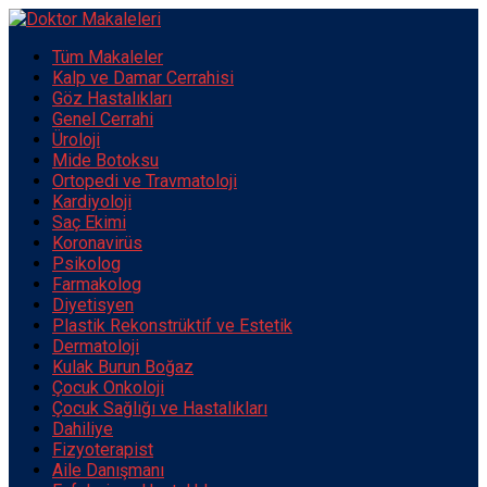
Tüm Makaleler
Kalp ve Damar Cerrahisi
Göz Hastalıkları
Genel Cerrahi
Üroloji
Mide Botoksu
Ortopedi ve Travmatoloji
Kardiyoloji
Saç Ekimi
Koronavirüs
Psikolog
Farmakolog
Diyetisyen
Plastik Rekonstrüktif ve Estetik
Dermatoloji
Kulak Burun Boğaz
Çocuk Onkoloji
Çocuk Sağlığı ve Hastalıkları
Dahiliye
Fizyoterapist
Aile Danışmanı