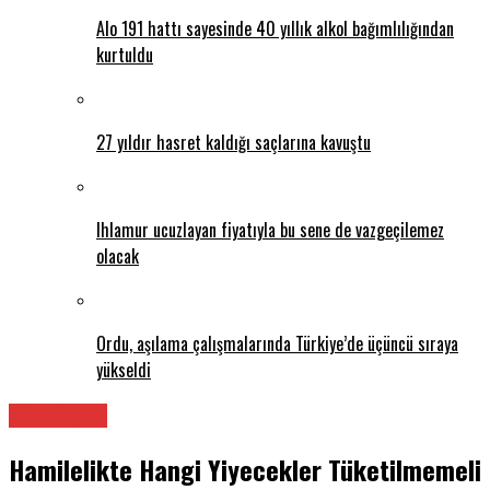
Alo 191 hattı sayesinde 40 yıllık alkol bağımlılığından
kurtuldu
27 yıldır hasret kaldığı saçlarına kavuştu
Ihlamur ucuzlayan fiyatıyla bu sene de vazgeçilemez
olacak
Ordu, aşılama çalışmalarında Türkiye’de üçüncü sıraya
yükseldi
Diyetisyen
Hamilelikte Hangi Yiyecekler Tüketilmemeli