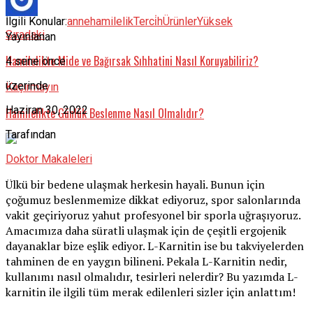
İlgili Konular:
anne
hamilelik
Terci̇h
Ürünler
Yüksek
Sıradaki
Yayınlanan
Hamilelikte Mide ve Bağırsak Sıhhatini Nasıl Koruyabiliriz?
4 sene önce
üzerinde
Kaçırmayın
Haziran 30, 2022
Hamilelikte Günlük Beslenme Nasıl Olmalıdır?
Tarafından
Doktor Makaleleri
Ülkü bir bedene ulaşmak herkesin hayali. Bunun için
çoğumuz beslenmemize dikkat ediyoruz, spor salonlarında
vakit geçiriyoruz yahut profesyonel bir sporla uğraşıyoruz.
Amacımıza daha süratli ulaşmak için de çeşitli ergojenik
dayanaklar bize eşlik ediyor. L-Karnitin ise bu takviyelerden
tahminen de en yaygın bilineni. Pekala L-Karnitin nedir,
kullanımı nasıl olmalıdır, tesirleri nelerdir? Bu yazımda L-
karnitin ile ilgili tüm merak edilenleri sizler için anlattım!