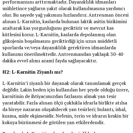
performansını arttırmaktadır. Dayanıklılık idmanları
mühletince yağların yakıt olarak kullanılmasına yardımcı
olur. Bu sayede yağ yakımını hızlandırır. Antrenman öncesi
alınan L-Karnitin, kaslarda bulunan laktik asitin birikimini
azaltarak kas yorgunluğunu geciktirir ve mevcut kas
kütlesini korur. L-Karnitin, kaslarda depolanmış olan
glikojenin boşalmasını geciktirdiği için uzun müddetli
sporlarda ve/veya dayanıklılık gerektiren idmanlarda
kullanımı önerilmektedir. Antrenmandan yaklaşık 30-40
dakika evvel alımı azamî fayda sağlayacaktır.
H2: L-Karnitin Ziyanlı mı?
L-Karnitin’i ziyanlı bir dayanak olarak tanımlamak gerçek
değildir. Lakin beden için kullanılan her şeyde olduğu üzere,
karnitinin de ihtiyacımızdan fazlasını almak yan tesir
yaratabilir. Fazla alınan ölçü çoklukla idrarla birlikte atılsa
da bireye nazaran oluşabilecek yan tesirleri; bulantı, ishal,
kusma, mide ekşimesidir. Nefesin, terin ve idrarın keskin bir
kokuya bürünmesi de görülen yan etkilerdendir.