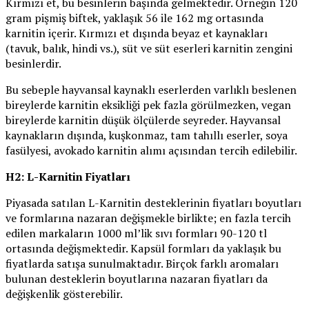
Kırmızı et, bu besinlerin başında gelmektedir. Örneğin 120
gram pişmiş biftek, yaklaşık 56 ile 162 mg ortasında
karnitin içerir. Kırmızı et dışında beyaz et kaynakları
(tavuk, balık, hindi vs.), süt ve süt eserleri karnitin zengini
besinlerdir.
Bu sebeple hayvansal kaynaklı eserlerden varlıklı beslenen
bireylerde karnitin eksikliği pek fazla görülmezken, vegan
bireylerde karnitin düşük ölçülerde seyreder. Hayvansal
kaynakların dışında, kuşkonmaz, tam tahıllı eserler, soya
fasülyesi, avokado karnitin alımı açısından tercih edilebilir.
H2: L-Karnitin Fiyatları
Piyasada satılan L-Karnitin desteklerinin fiyatları boyutları
ve formlarına nazaran değişmekle birlikte; en fazla tercih
edilen markaların 1000 ml’lik sıvı formları 90-120 tl
ortasında değişmektedir. Kapsül formları da yaklaşık bu
fiyatlarda satışa sunulmaktadır. Birçok farklı aromaları
bulunan desteklerin boyutlarına nazaran fiyatları da
değişkenlik gösterebilir.