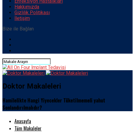
Enfeksiyon Hastalıkları
Hakkımızda
Gizlilik Politikası
İletişim
Bize ile Bağlan
Doktor Makaleleri
Hamilelikte Hangi Yiyecekler Tüketilmemeli yahut
Sonlandırılmalıdır?
Anasayfa
Tüm Makaleler