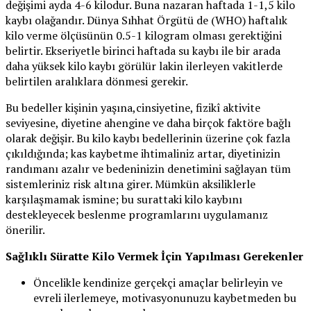
değişimi ayda 4-6 kilodur. Buna nazaran haftada 1-1,5 kilo
kaybı olağandır. Dünya Sıhhat Örgütü de (WHO) haftalık
kilo verme ölçüsünün 0.5-1 kilogram olması gerektiğini
belirtir. Ekseriyetle birinci haftada su kaybı ile bir arada
daha yüksek kilo kaybı görülür lakin ilerleyen vakitlerde
belirtilen aralıklara dönmesi gerekir.
Bu bedeller kişinin yaşına,cinsiyetine, fizikî aktivite
seviyesine, diyetine ahengine ve daha birçok faktöre bağlı
olarak değişir. Bu kilo kaybı bedellerinin üzerine çok fazla
çıkıldığında; kas kaybetme ihtimaliniz artar, diyetinizin
randımanı azalır ve bedeninizin denetimini sağlayan tüm
sistemleriniz risk altına girer. Mümkün aksiliklerle
karşılaşmamak ismine; bu surattaki kilo kaybını
destekleyecek beslenme programlarını uygulamanız
önerilir.
Sağlıklı Süratte Kilo Vermek İçin Yapılması Gerekenler
Öncelikle kendinize gerçekçi amaçlar belirleyin ve
evreli ilerlemeye, motivasyonunuzu kaybetmeden bu