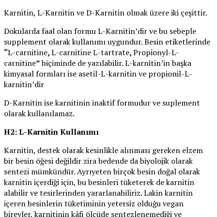
Karnitin, L-Karnitin ve D-Karnitin olmak üzere iki çeşittir.
Dokularda faal olan formu L-Karnitin’dir ve bu sebeple
supplement olarak kullanımı uygundur. Besin etiketlerinde
“
L-carnitine
,
L-carnitine L-tartrate
,
Propionyl-L-
carnitine
”
biçiminde de yazılabilir. L-karnitin’in başka
kimyasal formları ise asetil-L-karnitin ve propionil-L-
karnitin’dir
D-Karnitin ise karnitinin inaktif formudur ve suplement
olarak kullanılamaz.
H2: L-Karnitin Kullanımı
Karnitin, destek olarak kesinlikle alınması gereken elzem
bir besin öğesi değildir zira bedende da biyolojik olarak
sentezi mümkündür. Ayrıyeten birçok besin doğal olarak
karnitin içerdiği için, bu besinleri tüketerek de karnitin
alabilir ve tesirlerinden yararlanabiliriz. Lakin karnitin
içeren besinlerin tüketiminin yetersiz olduğu vegan
bireyler, karnitinin kâfi ölçüde sentezlenemediği ve