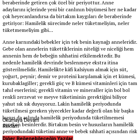
beraberinde getiren çok özel bir periyottur. Anne
adaylarını içlerinde yeni bir canlının büyümesi her ne kadar
çok heyecanlandırsa da birtakım kaygıları de beraberinde
getiriyor: Hamilelik sürecimde neler tüketmeliyim, neler
tüketmemeliyim gibi…
Anne karnındaki bebekler için tek besin kaynağı anneleridir.
Gebe olan annelerin tükettiklerinin niteliği ve niceliği hem
annenin hem de bebeğin sıhhatini etkilemektedir. Bu
nedenle hamilelik devrinde beslenmeye ekstra itina
gösterilmelidir. Hamilelikte kâfi kalsiyum almak için süt,
yoğurt, peynir; demir ve proteini karşılamak için et kümesi,
kurubaklagiller; gerekli güç ve B kümesi vitaminleri için tam
tahıl eserlerini; gerekli vitamin ve mineraller için bol bol
renkli zerzevat ve meyve tüketiminin gerektiğini biliyor
yahut sık sık duyuyoruz. Lakin hamilelik periyodunda
tüketilmesi gereken yiyecekler kadar değerli olan bir başka
husus da aslında hamilelik periyodunda tüketilmemesi
Okumaya Devam
gereken besinlerdir. Birtakım besin ve hususların hamilelik
Reklam
periyodundaki tüketimi anne ve bebek sıhhati açısından risk
oluşturmaktadır.
Diğer Beğenebileceğin Yazılar