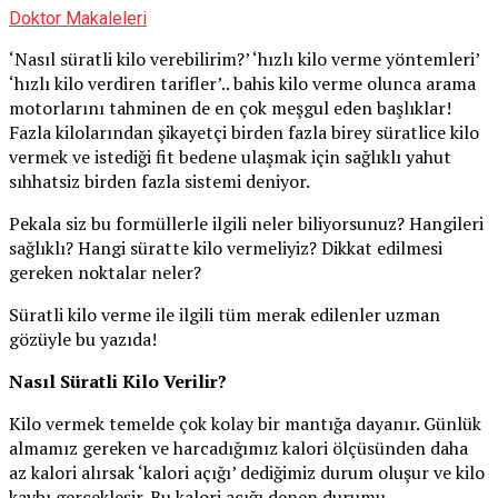
Doktor Makaleleri
‘Nasıl süratli kilo verebilirim?’ ‘hızlı kilo verme yöntemleri’
‘hızlı kilo verdiren tarifler’.. bahis kilo verme olunca arama
motorlarını tahminen de en çok meşgul eden başlıklar!
Fazla kilolarından şikayetçi birden fazla birey süratlice kilo
vermek ve istediği fit bedene ulaşmak için sağlıklı yahut
sıhhatsiz birden fazla sistemi deniyor.
Pekala siz bu formüllerle ilgili neler biliyorsunuz? Hangileri
sağlıklı? Hangi süratte kilo vermeliyiz? Dikkat edilmesi
gereken noktalar neler?
Süratli kilo verme ile ilgili tüm merak edilenler uzman
gözüyle bu yazıda!
Nasıl Süratli Kilo Verilir?
Kilo vermek temelde çok kolay bir mantığa dayanır. Günlük
almamız gereken ve harcadığımız kalori ölçüsünden daha
az kalori alırsak ‘kalori açığı’ dediğimiz durum oluşur ve kilo
kaybı gerçekleşir. Bu kalori açığı denen durumu