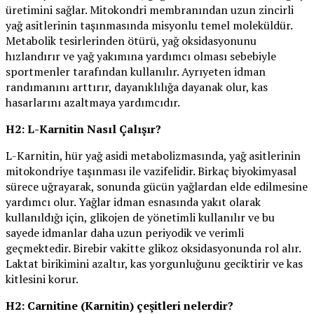
üretimini sağlar. Mitokondri membranından uzun zincirli
yağ asitlerinin taşınmasında misyonlu temel moleküldür.
Metabolik tesirlerinden ötürü, yağ oksidasyonunu
hızlandırır ve yağ yakımına yardımcı olması sebebiyle
sportmenler tarafından kullanılır. Ayrıyeten idman
randımanını arttırır, dayanıklılığa dayanak olur, kas
hasarlarını azaltmaya yardımcıdır.
H2: L-Karnitin Nasıl Çalışır?
L-Karnitin, hür yağ asidi metabolizmasında, yağ asitlerinin
mitokondriye taşınması ile vazifelidir. Birkaç biyokimyasal
sürece uğrayarak, sonunda gücün yağlardan elde edilmesine
yardımcı olur. Yağlar idman esnasında yakıt olarak
kullanıldığı için, glikojen de yönetimli kullanılır ve bu
sayede idmanlar daha uzun periyodik ve verimli
geçmektedir. Birebir vakitte glikoz oksidasyonunda rol alır.
Laktat birikimini azaltır, kas yorgunluğunu geciktirir ve kas
kitlesini korur.
H2: Carnitine (Karnitin) çeşitleri nelerdir?