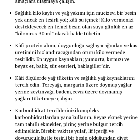
amaçlara ulaşmaya çalışın.
Sağlıklı kilo kaybı ve yağ yakımı için mucizevi bir besin
yok ancak en tesirli yol; kâfi su içmek! Kilo vermenizi
destekleyecek en temel besin olan suyu günlük en az
”kilonuz x 30 ml” olacak halde tüketin.
Kâfi protein alımı, doygunluğu sağlayacağından ve kas
üretimini hızlandıracağından ötürü kilo vermede
tesirlidir. En uygun kaynakları; yumurta, kırmızı ve
beyaz et, balık, süt eserleri, baklagiller’dir.
Kâfi ölçülerde yağ tüketin ve sağlıklı yağ kaynaklarını
tercih edin. Tereyağı, margarin üzere doymuş yağlar
yerine zeytinyağı, badem,ceviz üzere doymamış
yağları tüketmeye çalışın.
Karbonhidrat tercihlerinizi kompleks
karbonhidratlardan yana kullanın. Beyaz ekmek yerine
tam tahıllı ekmekler, pirinç yerine bulgur tercih
edilmelidir. Birebir vakitte yulaf, lif içeriği ve
doyuruculuğu ile tesirli bir besin olduğundan diyet