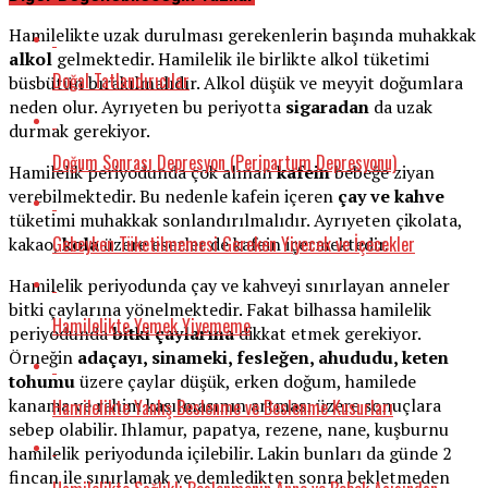
Hamilelikte uzak durulması gerekenlerin başında muhakkak
alkol
gelmektedir. Hamilelik ile birlikte alkol tüketimi
Doğal Tatlandırıcılar
büsbütün bırakılmalıdır. Alkol düşük ve meyyit doğumlara
neden olur. Ayrıyeten bu periyotta
sigaradan
da uzak
durmak gerekiyor.
Doğum Sonrası Depresyon (Peripartum Depresyonu)
Hamilelik periyodunda çok alınan
kafein
bebeğe ziyan
verebilmektedir. Bu nedenle kafein içeren
çay ve kahve
tüketimi muhakkak sonlandırılmalıdır. Ayrıyeten çikolata,
Gebeyken Tüketilmemesi Gereken Yiyecek ve İçecekler
kakao,
kola
üzere eserler de kafein içermektedir.
Hamilelik periyodunda çay ve kahveyi sınırlayan anneler
bitki çaylarına yönelmektedir. Fakat bilhassa hamilelik
Hamilelikte Yemek Yiyememe
periyodunda
bitki çaylarına
dikkat etmek gerekiyor.
Örneğin
adaçayı, sinameki, fesleğen, ahududu, keten
tohumu
üzere çaylar düşük, erken doğum, hamilede
kanama ve rahim kasılmasının artması üzere sonuçlara
Hamilelikte Yanlış Beslenme ve Beslenme Kusurları
sebep olabilir. Ihlamur, papatya, rezene, nane, kuşburnu
hamilelik periyodunda içilebilir. Lakin bunları da günde 2
fincan ile sınırlamak ve demledikten sonra bekletmeden