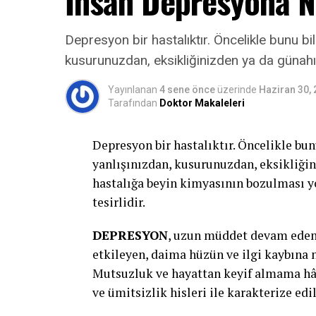
İnsan Depresyona N
davranıp onun da böylelikle modunu aşa
olmamız ve hissini anladığımızı ona hi
Depresyon bir hastalıktır. Öncelikle bunu bi
Unutulmaması gereken şey kriz anında ya
kusurunuzdan, eksikliğinizden ya da günah
olamayacağıdır. Bu kaçınılamayacak bir 
Yayınlanan
4 sene önce
üzerinde
Haziran 30,
ve sular biraz durulduktan sonra çocuğ
Tarafından
Doktor Makaleleri
hakkında konuşulabilir. Çocuğun o anda y
kırıklığı, ıstırap gibi) hislerini tanım
Depresyon bir hastalıktır. Öncelikle bun
olunabilir. İleride karşılaşılaşılabilec
yanlışınızdan, kusurunuzdan, eksikliği
birlikte gözden geçirilebilir.
hastalığa beyin kimyasının bozulması yo
tesirlidir.
DEPRESYON
, uzun müddet devam eden 
etkileyen, daima hüzün ve ilgi kaybına 
Mutsuzluk ve hayattan keyif almama hâli
ve ümitsizlik hisleri ile karakterize edil