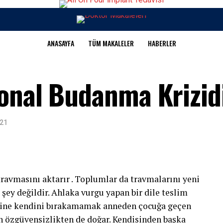
ANASAYFA
TÜM MAKALELER
HABERLER
ronal Budanma Krizid
021
travmasını aktarır . Toplumlar da travmalarını yeni
r şey değildir. Ahlaka vurgu yapan bir dile teslim
ekine kendini bırakamamak anneden çocuğa geçen
n özgüvensizlikten de doğar. Kendisinden başka