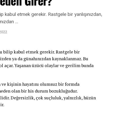
eden Girer?
ğı çekmeye çalışarak, o dakikada itimat veriyor
ssettirmemiz kıymetli.
lip kabul etmek gerekir. Rastgele bir yanlışınızdan,
pılacak, söylenecek hiçbir şeyin tesirli
ınızdan …
dalga üzere nitelendirilebilir. Dalga geçtikten
 2022
un yaşına ve duygusal olgunluğuna nazaran bahis
aşadığı hisler isimlendirilip (öfke, hayal
asına ve bu hisleri anlamlandırmasına yardımcı
u bilip kabul etmek gerekir. Rastgele bir
ek emsal durumlar karşısında yapılabilecekler
nizden ya da günahınızdan kaynaklanmaz. Bu
l açar. Yaşanan üzücü olaylar ve gerilim bunda
ve kişinin hayatını olumsuz bir formda
neden olan bir his durum bozukluğudur.
dir. Değersizlik, çok suçluluk, yalnızlık, hüzün
ir.