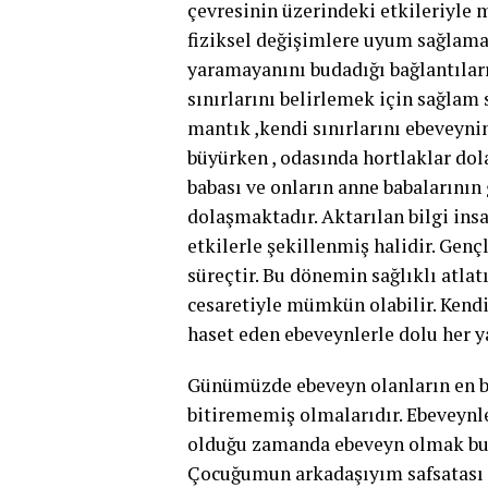
çevresinin üzerindeki etkileriyle 
fiziksel değişimlere uyum sağlamay
yaramayanını budadığı bağlantılar
sınırlarını belirlemek için sağlam 
mantık ,kendi sınırlarını ebeveynin
büyürken , odasında hortlaklar dola
babası ve onların anne babalarının
dolaşmaktadır. Aktarılan bilgi ins
etkilerle şekillenmiş halidir. Genç
süreçtir. Bu dönemin sağlıklı atla
cesaretiyle mümkün olabilir. Kendi
haset eden ebeveynlerle dolu her 
Günümüzde ebeveyn olanların en bü
bitirememiş olmalarıdır. Ebeveynl
olduğu zamanda ebeveyn olmak bu 
Çocuğumun arkadaşıyım safsatası da