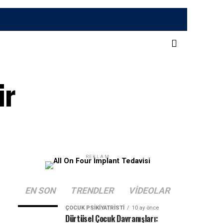
ir
REKLAM
EN SON
TRENDLER
VIDEOLAR
ÇOCUK PSIKIYATRISTI
10 ay önce
Dürtüsel Çocuk Davranışları: