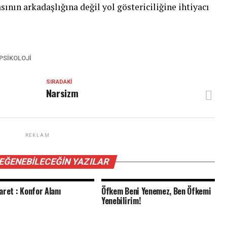
sının arkadaşlığına değil yol göstericiliğine ihtiyacı
PSIKOLOJI
SIRADAKI
Narsizm
REKLAM
BEĞENEBILECEĞIN YAZILAR
aret : Konfor Alanı
Öfkem Beni Yenemez, Ben Öfkemi
Yenebilirim!