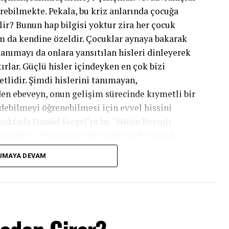
bilmekte. Pekala, bu kriz anlarında çocuğa
lir? Bunun hap bilgisi yoktur zira her çocuk
rum da kendine özeldir. Çocuklar aynaya bakarak
i tanımayı da onlara yansıtılan hisleri dinleyerek
ırlar. Güçlü hisler içindeyken en çok bizi
etlidir. Şimdi hislerini tanımayan,
n ebeveyn, onun gelişim sürecinde kıymetli bir
edebilmeyi öğrenebilmesi için evvel hissini
noktada Daniel Siegel‘ın bu “Bütün Beyinli
caktır: Zihnimizin iki tarafı var. Bir tarafı
 şayet bir his yoğunluğu içerisindeysek,
UMAYA DEVAM
 bir şeylerle gelirse, biz onu geri
his yoğunluğu içerisindeyken, artık kızdığı şey
 sebeple öfkelisin. Ben de küçükken bu türlü
ip, bilhassa de 0-3 yaştan bahsediyorsak şayet
 ses tonuyla, yavaş yavaş konuşarak, biz sakin