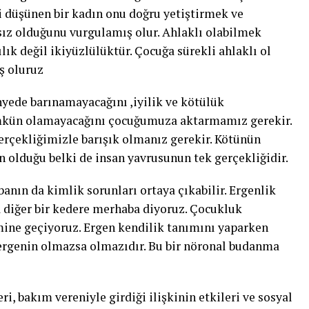
i düşünen bir kadın onu doğru yetiştirmek ve
ız olduğunu vurgulamış olur. Ahlaklı olabilmek
ık değil ikiyüzlülüktür. Çocuğa sürekli ahlaklı ol
ş oluruz
ünyede barınamayacağını ,iyilik ve kötülük
kün olamayacağını çocuğumuza aktarmamız gerekir.
erçekliğimizle barışık olmanız gerekir. Kötünün
ün olduğu belki de insan yavrusunun tek gerçekliğidir.
banın da kimlik sorunları ortaya çıkabilir. Ergenlik
da diğer bir kedere merhaba diyoruz. Çocukluk
ne geçiyoruz. Ergen kendilik tanımını yaparken
rgenin olmazsa olmazıdır. Bu bir nöronal budanma
ri, bakım vereniyle girdiği ilişkinin etkileri ve sosyal