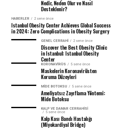
Nedir, Neden Olur ve Nasıl
Desteklenir?
HABERLER
2 sene önce
Istanbul Obesity Center Achieves Global Success
in 2024: Zero Complications in Obesity Surgery
GENEL CERRAHI
2 sene önce
Discover the Best Obesity Clinic
in Istanbul: Istanbul Obesity
Center
KORONAVIRÜS
5 sene önce
Maskelerin Koronavirüsten
Koruma Düzeyleri
MIDE BOTOKSU
5 sene önce
Ameliyatsız Zayıflama Yöntemi:
Mide Botoksu
KALP VE DAMAR CERRAHISI
5 sene önce
Kalp Kası Bandı Hastalığı
(Miyokardiyal Bridge)