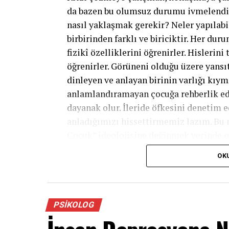
da bazen bu olumsuz durumu ivmelendire
nasıl yaklaşmak gerekir? Neler yapılabi
birbirinden farklı ve biriciktir. Her du
fizikî özelliklerini öğrenirler. Hislerin
öğrenirler. Görüneni olduğu üzere yansıt
dinleyen ve anlayan birinin varlığı kıym
anlamlandıramayan çocuğa rehberlik ede
dayanak olur. İleride öfkesini denetim 
anladığımızı hissettirmemiz lazım. Bu 
Çocuk” ideolojisine değinmek yerinde ola
hislerle, bir taraf mantıkla alakalı. Biz
OK
karşımızdaki kişi o sırada bize mantıksal
püskürtüyoruz. Çocuk da tıpkı halde. O 
neyse: “Evet, anlıyorum. Şu an, şu şu şu
olduğunda senin üzere hissederdim.” dey
PSIKOLOG
orada bedensel temas kurarak, sakin bir