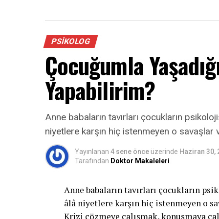
PSIKOLOG
Çocuğumla Yaşadığı
Yapabilirim?
Anne babaların tavırları çocukların psikoloji
niyetlere karşın hiç istenmeyen o savaşlar 
Yayınlanan
4 sene önce
üzerinde
Haziran 30,
Tarafından
Doktor Makaleleri
Anne babaların tavırları çocukların psik
âlâ niyetlere karşın hiç istenmeyen o sa
Krizi çözmeye çalışmak, konuşmaya çalı