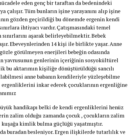
mücadele eden genç bir taraftan da bedenindeki
a çalışır. Tüm bunların işine yarayanını alıp işine
ının gözden geçirildiği bu dönemde ergenin kendi
sınırlara ihtiyacı vardır. Çatışmasındaki temel
 sınırlarını aşarak belirleyebilmektir. Bebek
şır. Ebeveynlerinden 14 kişi ile birlikte yaşar. Anne
 gözle görülmeyen enerjileri bebeğin odasında
an yavrusunun genlerinin içeriğinin sosyokültürel
lik bu aktarımın kişiliğe dönüştürüldüğü sancılı
tılabilmesi anne babanın kendileriyle yüzleşebilme
 ergenliklerini inkar ederek çocuklarının ergenliğine
yanımız
yük handikapı belki de kendi ergenliklerini henüz
erin zalim olduğu zamanda çocuk , çocukların zalim
kuşağa kimlik bulma güçlüğü yaşatmıştır.
 buradan besleniyor. Ergen ilişkilerde tutarlılık ve