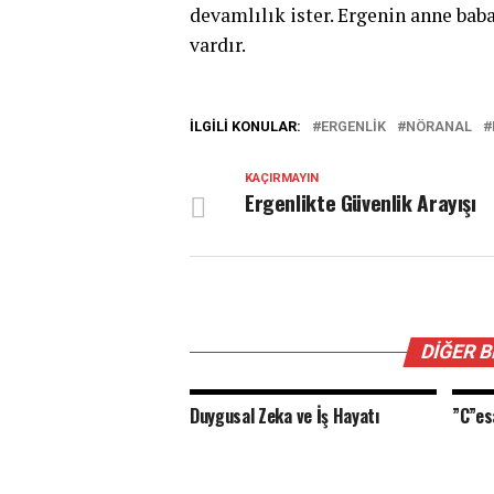
devamlılık ister. Ergenin anne baba
vardır.
İLGILI KONULAR:
ERGENLIK
NÖRANAL
KAÇIRMAYIN
Ergenlikte Güvenlik Arayışı
DIĞER 
Duygusal Zeka ve İş Hayatı
”C”es