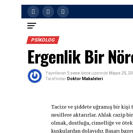
PSIKOLOG
Ergenlik Bir Nö
Yayınlanan
5 sene önce
üzerinde
Mayıs 25, 2
Tarafından
Doktor Makaleleri
Tacize ve şiddete uğramış bir kişi 
nesillere aktarırlar. Ahlak cazip bi
olmak, dostluğa, cinselliğe ve öt
kuşkulardan dolayıdır. Başarı baze