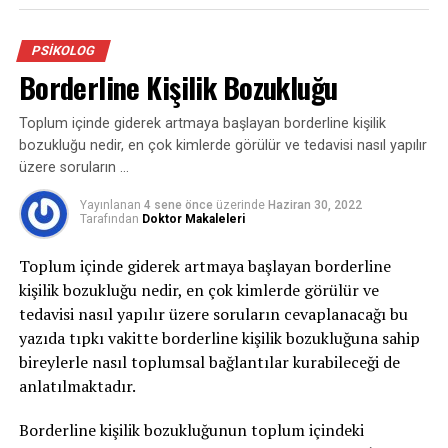
Depresyon neden kaynaklanır?
PSIKOLOG
Borderline Kişilik Bozukluğu
Depresyon, beyinde kimyasal istikrarın bozulması
sonucu ortaya çıkan bir hastalıktır. Örneğin, bir yakının
Toplum içinde giderek artmaya başlayan borderline kişilik
kaybı, iş kaybı, kronik bir hastalığa yakalanmak üzere
bozukluğu nedir, en çok kimlerde görülür ve tedavisi nasıl yapılır
sebepler depresyona yol açabilir.
üzere soruların …
Bazen kişi bir sebep olmadan da depresyona girebiliyor.
Yayınlanan
4 sene önce
üzerinde
Haziran 30, 2022
Genetik transfer yoluyla da şahıstan şahsa geçebiliyor.
Tarafından
Doktor Makaleleri
Anne yahut baba sık sık depresyona giriyorsa, bu
Toplum içinde giderek artmaya başlayan borderline
bireylerin çocukları bunu yaşayarak ve rol model alarak
kişilik bozukluğu nedir, en çok kimlerde görülür ve
öğreniyor, bu manada “Genetik bir yatkınlık olduğu için
tedavisi nasıl yapılır üzere soruların cevaplanacağı bu
görülme ihtimâli biraz daha yüksek” diyebiliriz.
yazıda tıpkı vakitte borderline kişilik bozukluğuna sahip
Depresyonun belirtileri nelerdir?
bireylerle nasıl toplumsal bağlantılar kurabileceği de
anlatılmaktadır.
Kişinin olağanda severek ve isteyerek yaptığı bir işi
yapmak istememesi, yataktan çıkmak istememek, daima
Borderline kişilik bozukluğunun toplum içindeki