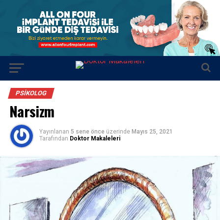
PSIKOLOG
Narsizm
Yayınlanan
5 sene önce
üzerinde
Mayıs 25, 2021
Tarafından
Doktor Makaleleri