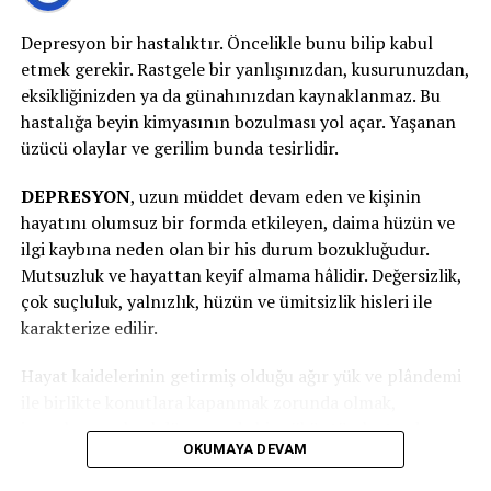
bilhassa de 0-3 yaştan bahsediyorsak şayet orada
bedensel temas kurarak, sakin bir ses tonuyla, yavaş
Depresyon bir hastalıktır. Öncelikle bunu bilip kabul
yavaş konuşarak, biz sakin davranıp onun da böylelikle
etmek gerekir. Rastgele bir yanlışınızdan, kusurunuzdan,
modunu aşağı çekmeye çalışarak, o dakikada itimat
eksikliğinizden ya da günahınızdan kaynaklanmaz. Bu
veriyor olmamız ve hissini anladığımızı ona
hastalığa beyin kimyasının bozulması yol açar. Yaşanan
hissettirmemiz kıymetli.
üzücü olaylar ve gerilim bunda tesirlidir.
Unutulmaması gereken şey kriz anında yapılacak,
DEPRESYON
, uzun müddet devam eden ve kişinin
söylenecek hiçbir şeyin tesirli olamayacağıdır. Bu
hayatını olumsuz bir formda etkileyen, daima hüzün ve
kaçınılamayacak bir dalga üzere nitelendirilebilir. Dalga
ilgi kaybına neden olan bir his durum bozukluğudur.
geçtikten ve sular biraz durulduktan sonra çocuğun
Mutsuzluk ve hayattan keyif almama hâlidir. Değersizlik,
yaşına ve duygusal olgunluğuna nazaran bahis hakkında
çok suçluluk, yalnızlık, hüzün ve ümitsizlik hisleri ile
konuşulabilir. Çocuğun o anda yaşadığı hisler
karakterize edilir.
isimlendirilip (öfke, hayal kırıklığı, ıstırap gibi) hislerini
Hayat kaidelerinin getirmiş olduğu ağır yük ve plândemi
tanımasına ve bu hisleri anlamlandırmasına yardımcı
ile birlikte konutlara kapanmak zorunda olmak,
olunabilir. İleride karşılaşılaşılabilecek emsal durumlar
insanların ruhsal dünyasında bir çöküntü oluşturdu.
karşısında yapılabilecekler birlikte gözden geçirilebilir.
OKUMAYA DEVAM
Birtakım insanların kişilik yapısı bu durumdan daha fazla
etkilendi.