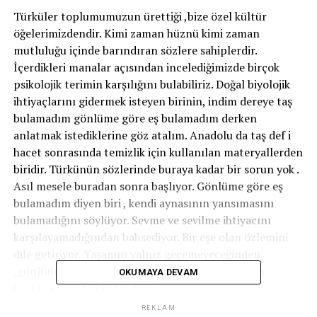
Türküler toplumumuzun ürettiği ,bize özel kültür
öğelerimizdendir. Kimi zaman hüznü kimi zaman
mutluluğu içinde barındıran sözlere sahiplerdir.
İçerdikleri manalar açısından incelediğimizde birçok
psikolojik terimin karşılığını bulabiliriz. Doğal biyolojik
ihtiyaçlarını gidermek isteyen birinin, indim dereye taş
bulamadım gönlüme göre eş bulamadım derken
anlatmak istediklerine göz atalım. Anadolu da taş def i
hacet sonrasında temizlik için kullanılan materyallerden
biridir. Türkünün sözlerinde buraya kadar bir sorun yok .
Asıl mesele buradan sonra başlıyor. Gönlüme göre eş
bulamadım diyen biri , kendi aynasının yansımasını
bulamadığını söylüyor. Sevme ve sevilme ihtiyacını
karşılayamadığından bahsediyor. Bir eşe olan özlemini
dile getiriyor. Yaşamın yalnız geçemeyeceğinden
,gönlüne uygun bir bağlılığın onu bu yalnızlıktan
OKUMAYA DEVAM
kurtaracağından bahsediyor.
Türkümüzün buraya kadar olan sözleri anlaşılır.
REKLAM