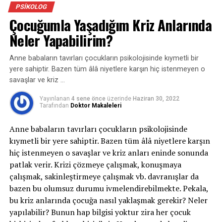
şekilde kişisel yeterlilik, güç, prestij ve kendini üstün
PSIKOLOG
görme ile zihinsel olarak meşgul olup bu durumun
Çocuğumla Yaşadığım Kriz Anlarında
kendisine ve başkalarına verdiği yıkıcı hasarı
Neler Yapabilirim?
görememesine neden olan bir kişilik bozukluğudur.
Tahminlere göre toplumun %1 gibi bir kesiminde
Anne babaların tavırları çocukların psikolojisinde kıymetli bir
görülmektedir. İlk kez 1968 yılında formüle edilen bu
yere sahiptir. Bazen tüm âlâ niyetlere karşın hiç istenmeyen o
rahatsızlık megalomani olarak da adlandırılır.
savaşlar ve kriz …
Egosantrizmin oldukça sert bir formudur.
Yayınlanan
4 sene önce
üzerinde
Haziran 30, 2022
Melike hanıma sahip olan sevgili narsistimiz ,tuvaletini
Tarafından
Doktor Makaleleri
yaptıktan sonra kullanmak için aradığı taş ile gönlüne eş
Anne babaların tavırları çocukların psikolojisinde
olarak aradığını bir tutuyor . Narsistin nesne ile kurduğu
kıymetli bir yere sahiptir. Bazen tüm âlâ niyetlere karşın
ilişki alış veriş dengesinin her zaman kendi çıkarına
hiç istenmeyen o savaşlar ve kriz anları eninde sonunda
uygun olmasıdır. O ,o kadar üstündür ki çevresindeki her
patlak verir. Krizi çözmeye çalışmak, konuşmaya
şey onun için vardır. Bebeklik çağında bakım vereni ile
çalışmak, sakinleştirmeye çalışmak vb. davranışlar da
kurduğu ilişki yetersiz olan bireylerde görülen narsisistik
bazen bu olumsuz durumu ivmelendirebilmekte. Pekala,
kişilik bozukluğu (NKB) tedavi edilebilir bir hastalıktır.
bu kriz anlarında çocuğa nasıl yaklaşmak gerekir? Neler
SİGMUND FREUD bizim türkümüzün kahramanını
yapılabilir? Bunun hap bilgisi yoktur zira her çocuk