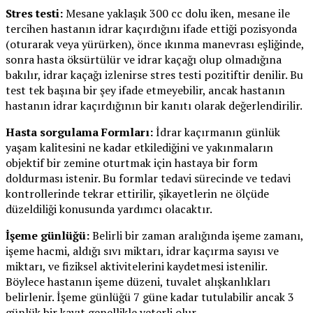
Stres testi:
Mesane yaklaşık 300 cc dolu iken, mesane ile
tercihen hastanın idrar kaçırdığını ifade ettiği pozisyonda
(oturarak veya yürürken), önce ıkınma manevrası eşliğinde,
sonra hasta öksürtülür ve idrar kaçağı olup olmadığına
bakılır, idrar kaçağı izlenirse stres testi pozitiftir denilir. Bu
test tek başına bir şey ifade etmeyebilir, ancak hastanın
hastanın idrar kaçırdığının bir kanıtı olarak değerlendirilir.
Hasta sorgulama Formları:
İdrar kaçırmanın günlük
yaşam kalitesini ne kadar etkilediğini ve yakınmaların
objektif bir zemine oturtmak için hastaya bir form
doldurması istenir. Bu formlar tedavi sürecinde ve tedavi
kontrollerinde tekrar ettirilir, şikayetlerin ne ölçüde
düzeldiliği konusunda yardımcı olacaktır.
İşeme günlüğü:
Belirli bir zaman aralığında işeme zamanı,
işeme hacmi, aldığı sıvı miktarı, idrar kaçırma sayısı ve
miktarı, ve fiziksel aktivitelerini kaydetmesi istenilir.
Böylece hastanın işeme düzeni, tuvalet alışkanlıkları
belirlenir. İşeme günlüğü 7 güne kadar tutulabilir ancak 3
günlük bir kayıt genellikle yeterli olur.