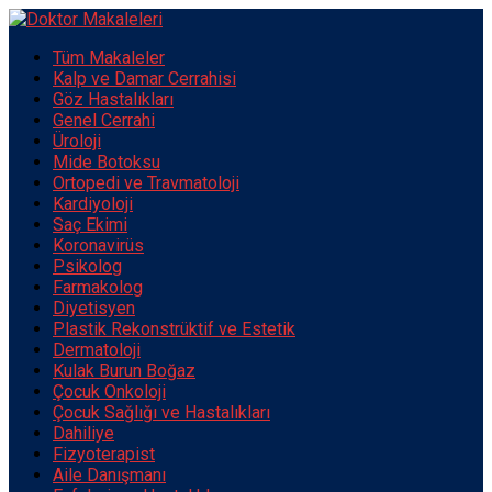
Tüm Makaleler
Kalp ve Damar Cerrahisi
Göz Hastalıkları
Genel Cerrahi
Üroloji
Mide Botoksu
Ortopedi ve Travmatoloji
Kardiyoloji
Saç Ekimi
Koronavirüs
Psikolog
Farmakolog
Diyetisyen
Plastik Rekonstrüktif ve Estetik
Dermatoloji
Kulak Burun Boğaz
Çocuk Onkoloji
Çocuk Sağlığı ve Hastalıkları
Dahiliye
Fizyoterapist
Aile Danışmanı