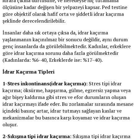
idrara çıkma dürtüsüne, ve neredeyse hiç tutamama
ölçüsüne kadar değişen bir yelpazeyi kapsar. Ped testine
göre objektif olarak hafif orta ve şiddetli idrar kaçırma
şeklinde derecelendirilebilir.
İnsanlar daha sık ortaya çıksa da, idrar kaçırma
yaşlanmanın kaçınılmaz bir sonucu değildir, aynı durum
genç insanlarda da görülebilmektedir. Kadınlar, erkeklere
göre idrar kaçırma sorunu daha fazla görülmektedir
(Kadınlarda: %6-40, Erkeklerde ise: %17-40).
İdrar Kaçırma Tipleri
1-Stres inkontinans(idrar kaçırma):
Stres tipi idrar
kaçırma; öksürme, hapşırma, gülme, egzersiz yapma veya
ağır bişey kaldırma gibi stres ve efor durumların oluşan
idrar kaçırmayı ifade eder. Bu zorlamalar sırasında mesane
içindeki basınç artar, idrar tutmayı sağlayan kaslar ve
mekanizmalar bu basınca karşı koyamaz ve idrar kaçırma
oluşur.
2-Sıkışma tipi idrar kaçırma:
Sıkışma tipi idrar kaçırma