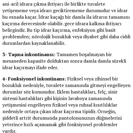
ani-acil idrara çıkma ihtiyacı ile birlikte tuvalete
yetişememe veya idrarı geciktirememe durumudur ve idrar
bu esnada kaçar. İdrar kaçağı bir damla ila idrarın tamamını
kaçırma derecesinde olabilir. gece idrara kalkma ihtiyacı
belirgindir. Bu tip idrar kaçırma, enfeksiyon gibi basit
problemden; nörolojik bozukluk veya diyabet gibi daha ciddi
durumlardan kaynaklanabilir.
3- Taşma inkontinansı:
Tamamen boşalmayan bir
mesaneden kapasite dolduktan sonra damla damla sürekli
idrar kaçırmayı ifade eder.
4- Fonksiyonel inkontinans:
Fiziksel veya zihinsel bir
bozukluk nedeniyle, tuvalete zamanında gitmeyi engelleyen
durumlar söz konusudur. Eklem hastalıkları, felç, sinir
sistemi hastalıkları gibi kişinin lavaboya zamanında
yetişmesini engelleyen fiziksel veya ruhsal kısıtlılıklar
nedeniyle ortaya çıkan idrar kaçırma tipidir. Örneğin,
şiddetli artrit durumunda pantolonunuzun düğmelerini
yeterince hızlı açamamak gibi fonksiyonel problemler
vardır.