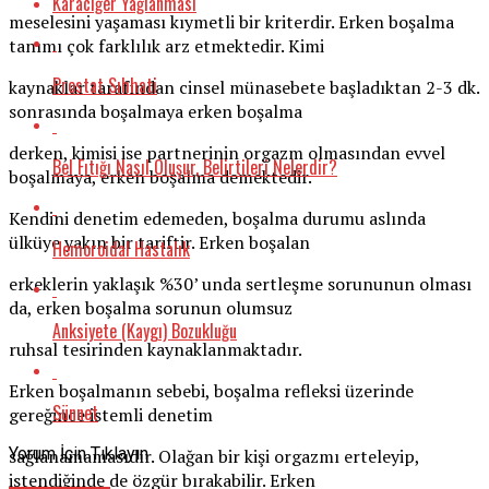
Karaciğer Yağlanması
meselesini yaşaması kıymetli bir kriterdir. Erken boşalma
tanımı çok farklılık arz etmektedir. Kimi
Prostat Sıhhati
kaynaklar tarafından cinsel münasebete başladıktan 2-3 dk.
sonrasında boşalmaya erken boşalma
derken, kimisi ise partnerinin orgazm olmasından evvel
Bel Fıtığı Nasıl Oluşur, Belirtileri Nelerdir?
boşalmaya, erken boşalma demektedir.
Kendini denetim edemeden, boşalma durumu aslında
ülküye yakın bir tariftir. Erken boşalan
Hemoroidal Hastalık
erkeklerin yaklaşık %30’ unda sertleşme sorununun olması
da, erken boşalma sorunun olumsuz
Anksiyete (Kaygı) Bozukluğu
ruhsal tesirinden kaynaklanmaktadır.
Erken boşalmanın sebebi, boşalma refleksi üzerinde
Sünnet
gereğince istemli denetim
Yorum İçin Tıklayın
sağlanamamasıdır. Olağan bir kişi orgazmı erteleyip,
istendiğinde de özgür bırakabilir. Erken