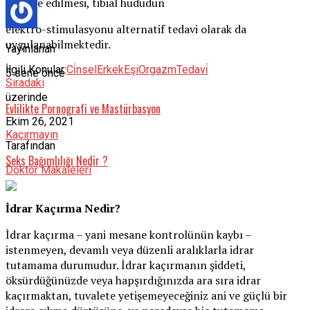
stimule edilmesi, tibial hududun
elektro-stimulasyonu alternatif tedavi olarak da
uygulanabilmektedir.
Yayınlanan
İlgili Konular:
Ci̇nsel
Erkek
Eşi
Orgazm
Tedavi̇
5 sene önce
Sıradaki
üzerinde
Evlilikte Pornografi ve Mastürbasyon
Ekim 26, 2021
Kaçırmayın
Tarafından
Seks Bağımlılığı Nedir ?
Doktor Makaleleri
İdrar Kaçırma Nedir?
İdrar kaçırma – yani mesane kontrolünün kaybı –
istenmeyen, devamlı veya düzenli aralıklarla idrar
tutamama durumudur. İdrar kaçırmanın şiddeti,
öksürdüğünüzde veya hapşırdığınızda ara sıra idrar
kaçırmaktan, tuvalete yetişemeyeceğiniz ani ve güçlü bir