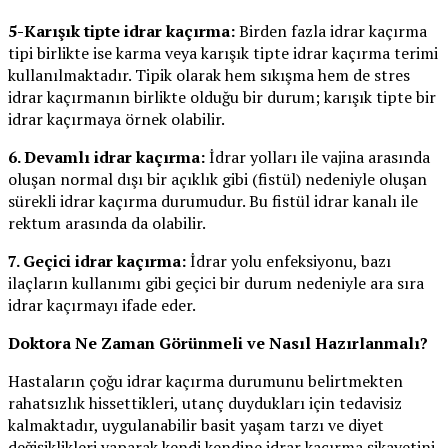
5-Karışık tipte idrar kaçırma:
Birden fazla idrar kaçırma
tipi birlikte ise karma veya karışık tipte idrar kaçırma terimi
kullanılmaktadır. Tipik olarak hem sıkışma hem de stres
idrar kaçırmanın birlikte olduğu bir durum; karışık tipte bir
idrar kaçırmaya örnek olabilir.
6. Devamlı idrar kaçırma:
İdrar yolları ile vajina arasında
oluşan normal dışı bir açıklık gibi (fistül) nedeniyle oluşan
sürekli idrar kaçırma durumudur. Bu fistül idrar kanalı ile
rektum arasında da olabilir.
7. Geçici idrar kaçırma:
İdrar yolu enfeksiyonu, bazı
ilaçların kullanımı gibi geçici bir durum nedeniyle ara sıra
idrar kaçırmayı ifade eder.
Doktora Ne Zaman Görünmeli ve Nasıl Hazırlanmalı?
Hastaların çoğu idrar kaçırma durumunu belirtmekten
rahatsızlık hissettikleri, utanç duydukları için tedavisiz
kalmaktadır, uygulanabilir basit yaşam tarzı ve diyet
değişiklikleri yaparak kendi kendine idrar kaçırma şikayetini