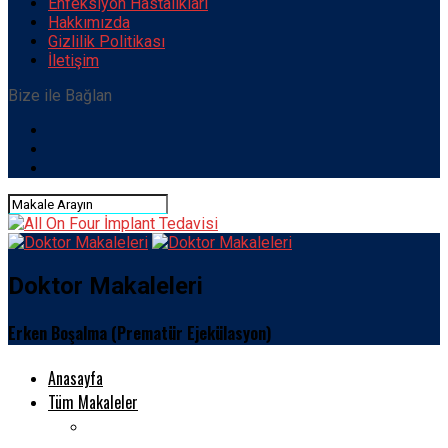
Enfeksiyon Hastalıkları
Hakkımızda
Gizlilik Politikası
İletişim
Bize ile Bağlan
Doktor Makaleleri
Erken Boşalma (Prematür Ejekülasyon)
Anasayfa
Tüm Makaleler