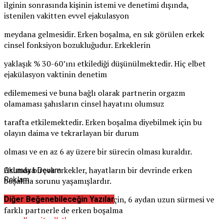
ilginin sonrasında kişinin istemi ve denetimi dışında,
istenilen vakitten evvel ejakulasyon
meydana gelmesidir. Erken boşalma, en sık görülen erkek
cinsel fonksiyon bozukluğudur. Erkeklerin
yaklaşık % 30-60’ını etkilediği düşünülmektedir. Hiç elbet
ejakülasyon vaktinin denetim
edilememesi ve buna bağlı olarak partnerin orgazm
olamaması şahısların cinsel hayatını olumsuz
tarafta etkilemektedir. Erken boşalma diyebilmek için bu
olayın daima ve tekrarlayan bir durum
olması ve en az 6 ay üzere bir sürecin olması kuraldır.
Aslında birçok erkekler, hayatların bir devrinde erken
Okumaya Devam
Reklam
boşalma sorunu yaşamışlardır.
Esasen buna sorun diyebilmek için, 6 aydan uzun sürmesi ve
Diğer Beğenebileceğin Yazılar
farklı partnerle de erken boşalma