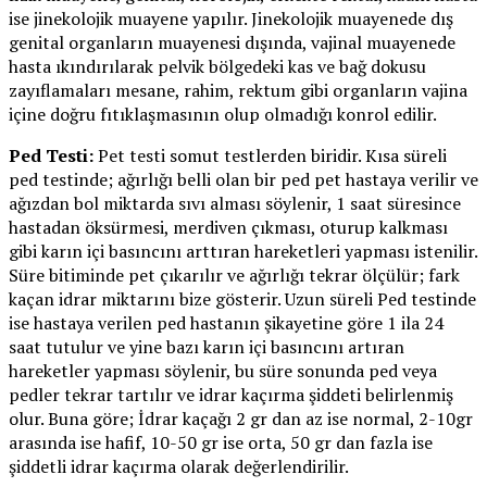
ise jinekolojik muayene yapılır. Jinekolojik muayenede dış
genital organların muayenesi dışında, vajinal muayenede
hasta ıkındırılarak pelvik bölgedeki kas ve bağ dokusu
zayıflamaları mesane, rahim, rektum gibi organların vajina
içine doğru fıtıklaşmasının olup olmadığı konrol edilir.
Ped Testi:
Pet testi somut testlerden biridir. Kısa süreli
ped testinde; ağırlığı belli olan bir ped pet hastaya verilir ve
ağızdan bol miktarda sıvı alması söylenir, 1 saat süresince
hastadan öksürmesi, merdiven çıkması, oturup kalkması
gibi karın içi basıncını arttıran hareketleri yapması istenilir.
Süre bitiminde pet çıkarılır ve ağırlığı tekrar ölçülür; fark
kaçan idrar miktarını bize gösterir. Uzun süreli Ped testinde
ise hastaya verilen ped hastanın şikayetine göre 1 ila 24
saat tutulur ve yine bazı karın içi basıncını artıran
hareketler yapması söylenir, bu süre sonunda ped veya
pedler tekrar tartılır ve idrar kaçırma şiddeti belirlenmiş
olur. Buna göre; İdrar kaçağı 2 gr dan az ise normal, 2-10gr
arasında ise hafif, 10-50 gr ise orta, 50 gr dan fazla ise
şiddetli idrar kaçırma olarak değerlendirilir.