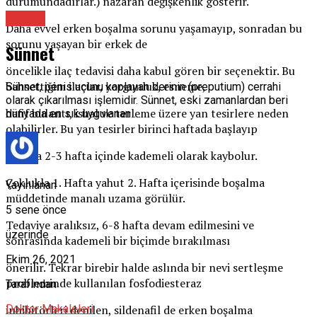
durumundadırlar.) nazaran değişkenlik gösterir.
Üroloji
Daha evvel erken boşalma sorunu yaşamayıp, sonradan bu
sorunu yaşayan bir erkek de
Sünnet
öncelikle ilaç tedavisi daha kabul gören bir seçenektir. Bu
bahsettiğim ilaçlar, yorgunluk, esneme,
Sünnet, penis ucunu kaplayan derinin (preputium) cerrahi
olarak çıkarılması işlemidir. Sünnet, eski zamanlardan beri
hafif bulantı, ishal ve terleme üzere yan tesirlere neden
dünyada en sık uygulanan …
olabilirler. Bu yan tesirler birinci haftada başlayıp
sıklıkla 2-3 hafta içinde kademeli olarak kaybolur.
Çoklukla 1. Hafta yahut 2. Hafta içerisinde boşalma
Yayınlanan
müddetinde manalı uzama görülür.
5 sene önce
Tedaviye aralıksız, 6-8 hafta devam edilmesini ve
üzerinde
sonrasında kademeli bir biçimde bırakılması
Ekim 26, 2021
önerilir. Tekrar birebir halde aslında bir nevi sertleşme
probleminde kullanılan fosfodiesteraz
Tarafından
Doktor Makaleleri
inhibitörleri denilen, sildenafil de erken boşalma