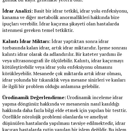
İdrar Analizi:
Basit bir idrar tetkiki, idrar yolu enfeksiyonu,
kanama ve diğer metabolik anormallikleri hakkında bize
ipuçları verebilir. İdrar kaçırma şikayeti olan hastalarda
istenmesi gereken temel tetkiktir.
Kalıntı İdrar Miktarı:
İdrar yaptıktan sonra idrar
torbasında kalan idrar, artık idrar miktarıdır. İşeme sonrası
kalıntı idrar olarak da adlandırılır. Bir kateter yardımı ile
veya ultrasonografi ile ölçülebilir. Kalıntı, idrar kaçırmayı
kötüleştirebilir veya idrar yolu enfeksiyonu olmasını
körükleyebilir. Mesanede çok miktarda artık idrar olması,
idrar yolunda bir tıkanıklık veya mesane sinirleri ve kasları
ile ilgili bir problem olduğu anlamına gelebilir.
Ürodinamik Değerlendirme:
Ürodinamik inceleme idrar
yapma döngünüz hakkında ve mesanenin nasıl kasıldığı
hakkında daha fazla bilgi elde etmek için yapılan bir testtir.
Özellikle nörolojik problemi olanlarda ve ameliyat
düşünülen hastalarda yapılması tavsiye edilmektedir, idrar
kaçıran hastalarda rutin yapılan bir işlem değildir. Bu işlem