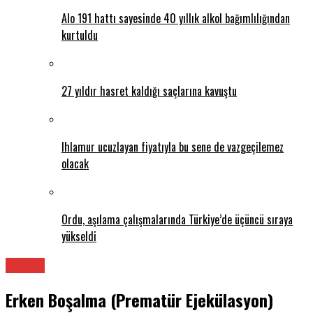
Alo 191 hattı sayesinde 40 yıllık alkol bağımlılığından
kurtuldu
27 yıldır hasret kaldığı saçlarına kavuştu
Ihlamur ucuzlayan fiyatıyla bu sene de vazgeçilemez
olacak
Ordu, aşılama çalışmalarında Türkiye’de üçüncü sıraya
yükseldi
Üroloji
Erken Boşalma (Prematür Ejekülasyon)