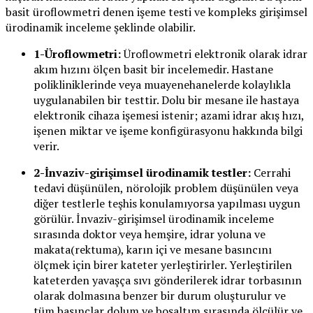
basit üroflowmetri denen işeme testi ve kompleks girişimsel
ürodinamik inceleme şeklinde olabilir.
1-Üroflowmetri:
Üroflowmetri elektronik olarak idrar
akım hızını ölçen basit bir incelemedir. Hastane
polikliniklerinde veya muayenehanelerde kolaylıkla
uygulanabilen bir testtir. Dolu bir mesane ile hastaya
elektronik cihaza işemesi istenir; azami idrar akış hızı,
işenen miktar ve işeme konfigürasyonu hakkında bilgi
verir.
2-İnvaziv-girişimsel ürodinamik testler:
Cerrahi
tedavi düşünülen, nörolojik problem düşünülen veya
diğer testlerle teşhis konulamıyorsa yapılması uygun
görülür. İnvaziv-girişimsel ürodinamik inceleme
sırasında doktor veya hemşire, idrar yoluna ve
makata(rektuma), karın içi ve mesane basıncını
ölçmek için birer kateter yerleştirirler. Yerleştirilen
kateterden yavaşça sıvı gönderilerek idrar torbasının
olarak dolmasına benzer bir durum oluşturulur ve
tüm basınçlar dolum ve boşaltım sırasında ölçülür ve