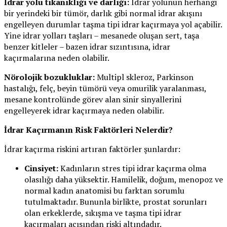
İdrar yolu tıkanıklığı ve darlığı:
İdrar yolunun herhangi
bir yerindeki bir tümör, darlık gibi normal idrar akışını
engelleyen durumlar taşma tipi idrar kaçırmaya yol açabilir.
Yine idrar yolları taşları – mesanede oluşan sert, taşa
benzer kitleler – bazen idrar sızıntısına, idrar
kaçırmalarına neden olabilir.
Nörolojik bozukluklar:
Multipl skleroz, Parkinson
hastalığı, felç, beyin tümörü veya omurilik yaralanması,
mesane kontrolünde görev alan sinir sinyallerini
engelleyerek idrar kaçırmaya neden olabilir.
İdrar Kaçırmanın Risk Faktörleri Nelerdir?
İdrar kaçırma riskini artıran faktörler şunlardır:
Cinsiyet:
Kadınların stres tipi idrar kaçırma olma
olasılığı daha yüksektir. Hamilelik, doğum, menopoz ve
normal kadın anatomisi bu farktan sorumlu
tutulmaktadır. Bununla birlikte, prostat sorunları
olan erkeklerde, sıkışma ve taşma tipi idrar
kaçırmaları açısından riski altındadır.