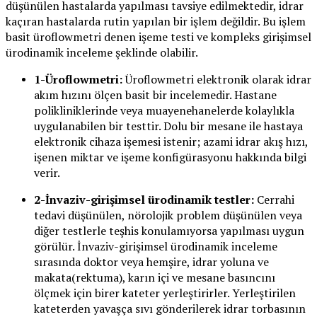
düşünülen hastalarda yapılması tavsiye edilmektedir, idrar
kaçıran hastalarda rutin yapılan bir işlem değildir. Bu işlem
basit üroflowmetri denen işeme testi ve kompleks girişimsel
ürodinamik inceleme şeklinde olabilir.
1-Üroflowmetri:
Üroflowmetri elektronik olarak idrar
akım hızını ölçen basit bir incelemedir. Hastane
polikliniklerinde veya muayenehanelerde kolaylıkla
uygulanabilen bir testtir. Dolu bir mesane ile hastaya
elektronik cihaza işemesi istenir; azami idrar akış hızı,
işenen miktar ve işeme konfigürasyonu hakkında bilgi
verir.
2-İnvaziv-girişimsel ürodinamik testler:
Cerrahi
tedavi düşünülen, nörolojik problem düşünülen veya
diğer testlerle teşhis konulamıyorsa yapılması uygun
görülür. İnvaziv-girişimsel ürodinamik inceleme
sırasında doktor veya hemşire, idrar yoluna ve
makata(rektuma), karın içi ve mesane basıncını
ölçmek için birer kateter yerleştirirler. Yerleştirilen
kateterden yavaşça sıvı gönderilerek idrar torbasının