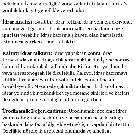
belirlenir. İşeme günlüğü 7 güne kadar tutulabilir ancak 3
günlük bir kayıt genellikle yeterli olur.
İdrar Analizi:
Basit bir idrar tetkiki, idrar yolu enfeksiyonu,
kanama ve diğer metabolik anormallikleri hakkında bize
ipuçları verebilir. İdrar kaçırma şikayeti olan hastalarda
istenmesi gereken temel tetkiktir.
Kalıntı İdrar Miktarı:
İdrar yaptıktan sonra idrar
torbasında kalan idrar, artık idrar miktarıdır. İşeme sonrası
kalıntı idrar olarak da adlandırılır. Bir kateter yardımı ile
veya ultrasonografi ile ölçülebilir. Kalıntı, idrar kaçırmayı
kötüleştirebilir veya idrar yolu enfeksiyonu olmasını
körükleyebilir. Mesanede çok miktarda artık idrar olması,
idrar yolunda bir tıkanıklık veya mesane sinirleri ve kasları
ile ilgili bir problem olduğu anlamına gelebilir.
Ürodinamik Değerlendirme:
Ürodinamik inceleme idrar
yapma döngünüz hakkında ve mesanenin nasıl kasıldığı
hakkında daha fazla bilgi elde etmek için yapılan bir testtir.
Özellikle nörolojik problemi olanlarda ve ameliyat