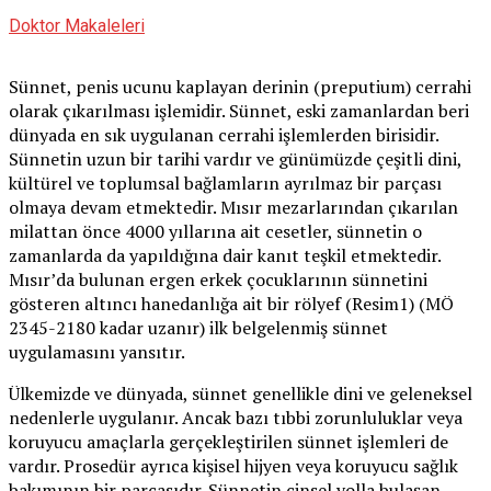
Doktor Makaleleri
Sünnet, penis ucunu kaplayan derinin (preputium) cerrahi
olarak çıkarılması işlemidir. Sünnet, eski zamanlardan beri
dünyada en sık uygulanan cerrahi işlemlerden birisidir.
Sünnetin uzun bir tarihi vardır ve günümüzde çeşitli dini,
kültürel ve toplumsal bağlamların ayrılmaz bir parçası
olmaya devam etmektedir. Mısır mezarlarından çıkarılan
milattan önce 4000 yıllarına ait cesetler, sünnetin o
zamanlarda da yapıldığına dair kanıt teşkil etmektedir.
Mısır’da bulunan ergen erkek çocuklarının sünnetini
gösteren altıncı hanedanlığa ait bir rölyef (Resim1) (MÖ
2345-2180 kadar uzanır) ilk belgelenmiş sünnet
uygulamasını yansıtır.
Ülkemizde ve dünyada, sünnet genellikle dini ve geleneksel
nedenlerle uygulanır. Ancak bazı tıbbi zorunluluklar veya
koruyucu amaçlarla gerçekleştirilen sünnet işlemleri de
vardır. Prosedür ayrıca kişisel hijyen veya koruyucu sağlık
bakımının bir parçasıdır. Sünnetin cinsel yolla bulaşan