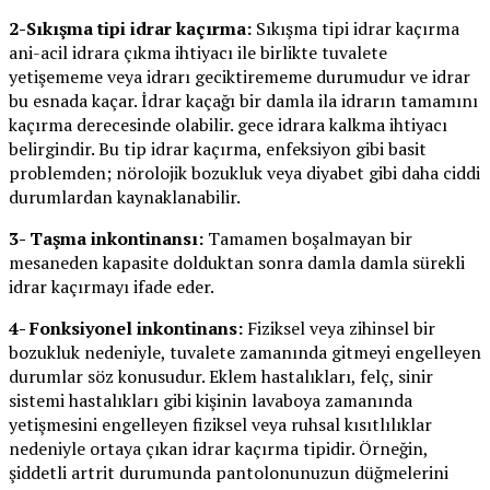
2-Sıkışma tipi idrar kaçırma:
Sıkışma tipi idrar kaçırma
ani-acil idrara çıkma ihtiyacı ile birlikte tuvalete
yetişememe veya idrarı geciktirememe durumudur ve idrar
bu esnada kaçar. İdrar kaçağı bir damla ila idrarın tamamını
kaçırma derecesinde olabilir. gece idrara kalkma ihtiyacı
belirgindir. Bu tip idrar kaçırma, enfeksiyon gibi basit
problemden; nörolojik bozukluk veya diyabet gibi daha ciddi
durumlardan kaynaklanabilir.
3- Taşma inkontinansı:
Tamamen boşalmayan bir
mesaneden kapasite dolduktan sonra damla damla sürekli
idrar kaçırmayı ifade eder.
4- Fonksiyonel inkontinans:
Fiziksel veya zihinsel bir
bozukluk nedeniyle, tuvalete zamanında gitmeyi engelleyen
durumlar söz konusudur. Eklem hastalıkları, felç, sinir
sistemi hastalıkları gibi kişinin lavaboya zamanında
yetişmesini engelleyen fiziksel veya ruhsal kısıtlılıklar
nedeniyle ortaya çıkan idrar kaçırma tipidir. Örneğin,
şiddetli artrit durumunda pantolonunuzun düğmelerini