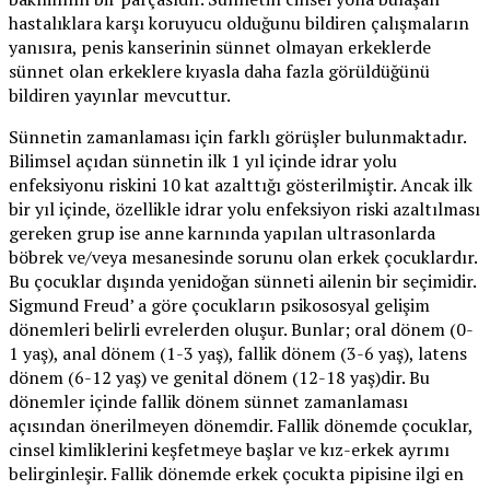
hastalıklara karşı koruyucu olduğunu bildiren çalışmaların
yanısıra, penis kanserinin sünnet olmayan erkeklerde
sünnet olan erkeklere kıyasla daha fazla görüldüğünü
bildiren yayınlar mevcuttur.
Sünnetin zamanlaması için farklı görüşler bulunmaktadır.
Bilimsel açıdan sünnetin ilk 1 yıl içinde idrar yolu
enfeksiyonu riskini 10 kat azalttığı gösterilmiştir. Ancak ilk
bir yıl içinde, özellikle idrar yolu enfeksiyon riski azaltılması
gereken grup ise anne karnında yapılan ultrasonlarda
böbrek ve/veya mesanesinde sorunu olan erkek çocuklardır.
Bu çocuklar dışında yenidoğan sünneti ailenin bir seçimidir.
Sigmund Freud’ a göre çocukların psikososyal gelişim
dönemleri belirli evrelerden oluşur. Bunlar; oral dönem (0-
1 yaş), anal dönem (1-3 yaş), fallik dönem (3-6 yaş), latens
dönem (6-12 yaş) ve genital dönem (12-18 yaş)dir. Bu
dönemler içinde fallik dönem sünnet zamanlaması
açısından önerilmeyen dönemdir. Fallik dönemde çocuklar,
cinsel kimliklerini keşfetmeye başlar ve kız-erkek ayrımı
belirginleşir. Fallik dönemde erkek çocukta pipisine ilgi en