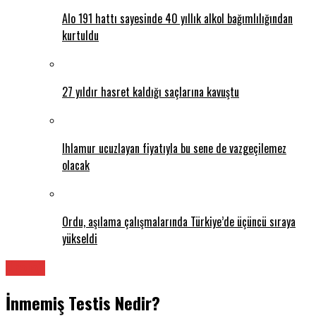
Alo 191 hattı sayesinde 40 yıllık alkol bağımlılığından
kurtuldu
27 yıldır hasret kaldığı saçlarına kavuştu
Ihlamur ucuzlayan fiyatıyla bu sene de vazgeçilemez
olacak
Ordu, aşılama çalışmalarında Türkiye’de üçüncü sıraya
yükseldi
Üroloji
İnmemiş Testis Nedir?