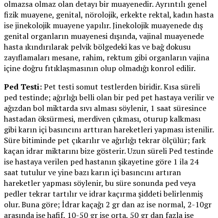
olmazsa olmaz olan detayı bir muayenedir. Ayrıntılı genel
fizik muayene, genital, nörolojik, erkekte rektal, kadın hasta
ise jinekolojik muayene yapılır. Jinekolojik muayenede dış
genital organların muayenesi dışında, vajinal muayenede
hasta ıkındırılarak pelvik bölgedeki kas ve bağ dokusu
zayıflamaları mesane, rahim, rektum gibi organların vajina
içine doğru fıtıklaşmasının olup olmadığı konrol edilir.
Ped Testi:
Pet testi somut testlerden biridir. Kısa süreli
ped testinde; ağırlığı belli olan bir ped pet hastaya verilir ve
ağızdan bol miktarda sıvı alması söylenir, 1 saat süresince
hastadan öksürmesi, merdiven çıkması, oturup kalkması
gibi karın içi basıncını arttıran hareketleri yapması istenilir.
Süre bitiminde pet çıkarılır ve ağırlığı tekrar ölçülür; fark
kaçan idrar miktarını bize gösterir. Uzun süreli Ped testinde
ise hastaya verilen ped hastanın şikayetine göre 1 ila 24
saat tutulur ve yine bazı karın içi basıncını artıran
hareketler yapması söylenir, bu süre sonunda ped veya
pedler tekrar tartılır ve idrar kaçırma şiddeti belirlenmiş
olur. Buna göre; İdrar kaçağı 2 gr dan az ise normal, 2-10gr
arasında ise hafif, 10-50 gr ise orta, 50 gr dan fazla ise