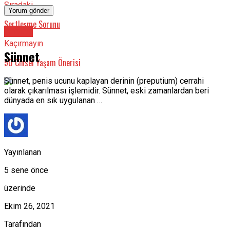
Sıradaki
Sertleşme Sorunu
Üroloji
Kaçırmayın
Sünnet
50 Cinsel Yaşam Önerisi
Sünnet, penis ucunu kaplayan derinin (preputium) cerrahi
olarak çıkarılması işlemidir. Sünnet, eski zamanlardan beri
dünyada en sık uygulanan …
Yayınlanan
5 sene önce
üzerinde
Ekim 26, 2021
Tarafından