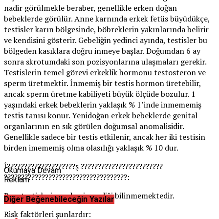
nadir görülmekle beraber, genellikle erken doğan
bebeklerde görülür. Anne karnında erkek fetüs büyüdükçe,
testisler karın bölgesinde, böbreklerin yakınlarında belirir
ve kendisini gösterir. Gebeliğin yedinci ayında, testisler bu
bölgeden kasıklara doğru inmeye başlar. Doğumdan 6 ay
sonra skrotumdaki son pozisyonlarına ulaşmaları gerekir.
Testislerin temel görevi erkeklik hormonu testosteron ve
sperm üretmektir. İnmemiş bir testis hormon üretebilir,
ancak sperm üretme kabiliyeti büyük ölçüde bozulur. 1
yaşındaki erkek bebeklerin yaklaşık % 1’inde inmememiş
testis tanısı konur. Yenidoğan erkek bebeklerde genital
organlarının en sık görülen doğumsal anomalisidir.
Genellikle sadece bir testis etkilenir, ancak her iki testisin
birden imememiş olma olasılığı yaklaşık % 10 dur.
İ????????????????????ş ????????????????????????
Okumaya Devam
????????????????????????????????????:
Reklam
Bazı testislerin neden inmediği bilinmemektedir.
Diğer Beğenebileceğin Yazılar
Risk faktörleri şunlardır: