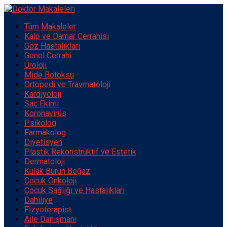
Tüm Makaleler
Kalp ve Damar Cerrahisi
Göz Hastalıkları
Genel Cerrahi
Üroloji
Mide Botoksu
Ortopedi ve Travmatoloji
Kardiyoloji
Saç Ekimi
Koronavirüs
Psikolog
Farmakolog
Diyetisyen
Plastik Rekonstrüktif ve Estetik
Dermatoloji
Kulak Burun Boğaz
Çocuk Onkoloji
Çocuk Sağlığı ve Hastalıkları
Dahiliye
Fizyoterapist
Aile Danışmanı