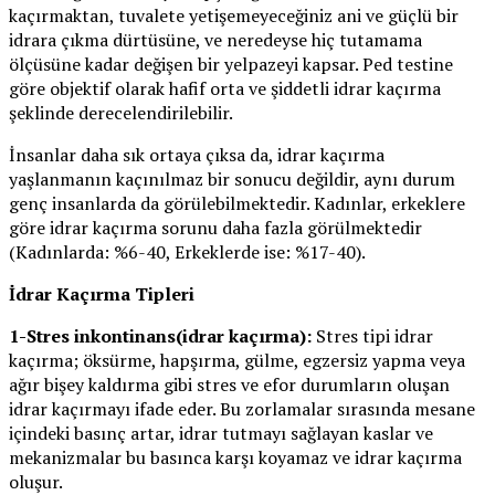
kaçırmaktan, tuvalete yetişemeyeceğiniz ani ve güçlü bir
idrara çıkma dürtüsüne, ve neredeyse hiç tutamama
ölçüsüne kadar değişen bir yelpazeyi kapsar. Ped testine
göre objektif olarak hafif orta ve şiddetli idrar kaçırma
şeklinde derecelendirilebilir.
İnsanlar daha sık ortaya çıksa da, idrar kaçırma
yaşlanmanın kaçınılmaz bir sonucu değildir, aynı durum
genç insanlarda da görülebilmektedir. Kadınlar, erkeklere
göre idrar kaçırma sorunu daha fazla görülmektedir
(Kadınlarda: %6-40, Erkeklerde ise: %17-40).
İdrar Kaçırma Tipleri
1-Stres inkontinans(idrar kaçırma):
Stres tipi idrar
kaçırma; öksürme, hapşırma, gülme, egzersiz yapma veya
ağır bişey kaldırma gibi stres ve efor durumların oluşan
idrar kaçırmayı ifade eder. Bu zorlamalar sırasında mesane
içindeki basınç artar, idrar tutmayı sağlayan kaslar ve
mekanizmalar bu basınca karşı koyamaz ve idrar kaçırma
oluşur.