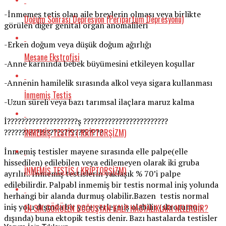
-İnmemeş tetis olan aile breylerin olması veya birlikte
Doğum Sonrası Depresyon (Peripartum Depresyonu)
görülen diğer genital organ anomalileri
-Erken doğum veya düşük doğum ağırlığı
Mesane Ekstrofisi
-Anne karnında bebek büyümesini etkileyen koşullar
-Annenin hamilelik sırasında alkol veya sigara kullanması
İnmemiş Testis
-Uzun süreli veya bazı tarımsal ilaçlara maruz kalma
İ????????????????????ş ????????????????????????
İNMEMİŞ TESTİS ( KRİPTORŞİZM)
????????????????????????????
İnmemiş testisler mayene sırasında elle palpe(elle
hissedilen) edilebilen veya edilemeyen olarak iki gruba
İNMEMİŞ TESTİS ( KRİPTORŞİZM)
ayrılır.. İnmemiş testislerin yaklaşık % 70’i palpe
edilebilirdir. Palpabl inmemiş bir testis normal iniş yolunda
herhangi bir alanda durmuş olabilir.Bazen testis normal
iniş yolu dışında bir yere yerleşmiş olabilir (skrotumun
EN SIK GÖRÜLEN DOĞUŞTAN KALP HASTALIKLARI NELERDİR?
dışında) buna ektopik testis denir. Bazı hastalarda testisler