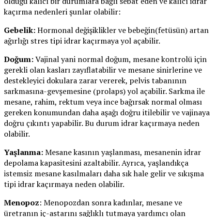
olduğu kalıcı bir durumlara bağlı sebat eden ve kalıcı idrar
kaçırma nedenleri şunlar olabilir:
Gebelik:
Hormonal değişiklikler ve bebeğin(fetüsün) artan
ağırlığı stres tipi idrar kaçırmaya yol açabilir.
Doğum:
Vajinal yani normal doğum, mesane kontrolü için
gerekli olan kasları zayıflatabilir ve mesane sinirlerine ve
destekleyici dokulara zarar vererek, pelvis tabanının
sarkmasına-gevşemesine (prolaps) yol açabilir. Sarkma ile
mesane, rahim, rektum veya ince bağırsak normal olması
gereken konumundan daha aşağı doğru itilebilir ve vajinaya
doğru çıkıntı yapabilir. Bu durum idrar kaçırmaya neden
olabilir.
Yaşlanma:
Mesane kasının yaşlanması, mesanenin idrar
depolama kapasitesini azaltabilir. Ayrıca, yaşlandıkça
istemsiz mesane kasılmaları daha sık hale gelir ve sıkışma
tipi idrar kaçırmaya neden olabilir.
Menopoz
: Menopozdan sonra kadınlar, mesane ve
üretranın iç-astarını sağlıklı tutmaya yardımcı olan