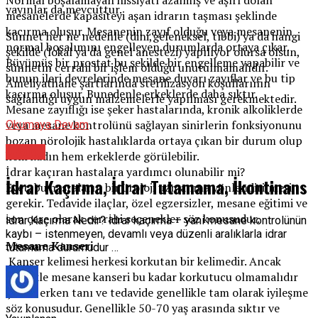
yayınlar da mevcuttur.
mesanelerde kapasiteyi aşan idrarın taşması şeklinde
kaçırma oluşur. Mesanenin zayıf olduğu veya mesanenin
Sünnet her ne nedenle (dini,geleneksel, tıbbi) ya da hangi
normal boşalımını engelleyen durumlarda ortaya çıkar.
şekilde (lokal ya da genel anestezi) yapılıyor olursa olsun,
Büyümüş bir prostat bu şekilde bir engelleme yapabilir ve
sünnetin cerrahi bir işlem olduğu unutulmamalıdır.
bunun ileri devrelerinde mesane duvarı zayıflar ve bu tip
Ameliyathane şartlarında sterilizasyon koşullarının
kaçırma oluşur. Bunedenle erkeklerde daha sıktır.
sağlandığı uygun malzemelerle yapılması gerekmektedir.
Mesane zayıflığı ise şeker hastalarında, kronik alkoliklerde
veya mesane kontrolünü sağlayan sinirlerin fonksiyonunu
Okumaya Devam
bozan nörolojik hastalıklarda ortaya çıkan bir durum olup
Üroloji
hem kadın hem erkeklerde görülebilir.
İdrar kaçıran hastalara yardımcı olunabilir mi?
İdrar Kaçırma, İdrar Tutamama, İkontinans
Evet, bu hastaların bir üroloji uzmanına yönlendirilmesi
gerekir. Tedavide ilaçlar, özel egzersizler, mesane eğitimi ve
son çare olarak cerrahi seçenekler söz konusudur.
İdrar Kaçırma Nedir? İdrar kaçırma – yani mesane kontrolünün
kaybı – istenmeyen, devamlı veya düzenli aralıklarla idrar
Mesane Kanseri
tutamama durumudur …
Kanser kelimesi herkesi korkutan bir kelimedir. Ancak
özellikle mesane kanseri bu kadar korkutucu olmamalıdır
çünkü erken tanı ve tedavide genellikle tam olarak iyileşme
söz konusudur. Genellikle 50-70 yaş arasında sıktır ve