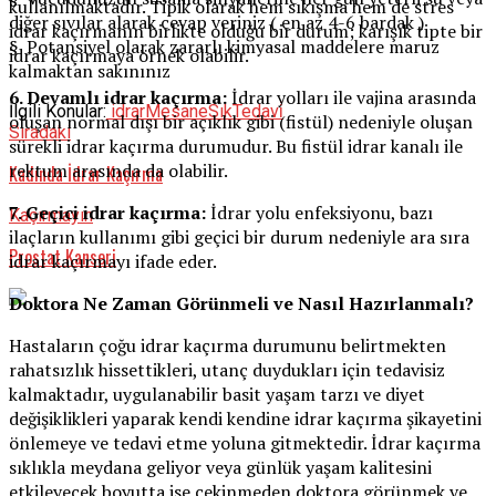
kullanılmaktadır. Tipik olarak hem sıkışma hem de stres
diğer sıvılar alarak cevap veriniz ( en az 4-6 bardak )
idrar kaçırmanın birlikte olduğu bir durum; karışık tipte bir
§ Potansiyel olarak zararlı kimyasal maddelere maruz
idrar kaçırmaya örnek olabilir.
kalmaktan sakınınız
6. Devamlı idrar kaçırma:
İdrar yolları ile vajina arasında
İlgili Konular:
idrar
Mesane
Sık
Tedavi̇
oluşan normal dışı bir açıklık gibi (fistül) nedeniyle oluşan
Sıradaki
sürekli idrar kaçırma durumudur. Bu fistül idrar kanalı ile
rektum arasında da olabilir.
Kadında İdrar Kaçırma
7. Geçici idrar kaçırma:
İdrar yolu enfeksiyonu, bazı
Kaçırmayın
ilaçların kullanımı gibi geçici bir durum nedeniyle ara sıra
Prostat Kanseri
idrar kaçırmayı ifade eder.
Doktora Ne Zaman Görünmeli ve Nasıl Hazırlanmalı?
Hastaların çoğu idrar kaçırma durumunu belirtmekten
rahatsızlık hissettikleri, utanç duydukları için tedavisiz
kalmaktadır, uygulanabilir basit yaşam tarzı ve diyet
değişiklikleri yaparak kendi kendine idrar kaçırma şikayetini
önlemeye ve tedavi etme yoluna gitmektedir. İdrar kaçırma
sıklıkla meydana geliyor veya günlük yaşam kalitesini
etkileyecek boyutta ise çekinmeden doktora görünmek ve