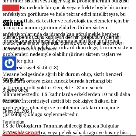
bir üriner sistem veya diğer sağlık problemlerinin bulgusu
olabilir. Bu nedenle bir çocuk veya erkekte böyle bir üriner
Üroloji
enfeksiyon görülürse ve hele tekrar edici nitelikteyse, bu
Sünnet
kişiler mutlaka ek testler ve radyolojik incelemeler için bir
üroloji uzmanına görünmelidirler. Üriner sistem
enfeksiyonlarında da idrarda kan görülmekle beraber,
Sünnet, penis ucunu kaplayan derinin (preputium) cerrahi
idrarda kan görülmesi durumunda mutlaka bir üroloji
olarak çıkarılması işlemidir. Sünnet, eski zamanlardan beri
uzmanına gidilmelidir,zira idrarda kan degişik üriner sistem
dünyada en sık uygulanan …
problemleri nedeniyle olabilir (üriner sistem taşları ve
tümörler gibi)
2-Intersitisiyel Sistit (I.S)
Mesane bölgesinde ağrılı bir durum olup, sistit benzeri
Yayınlanan
bulgularla ortaya çıkar. Ancak burada herhangi bir
bakterinin rolü yoktur. Gerçekte I.S’nin sebebi
5 sene önce
bilinmemektedir. I.S. kadınlarda erkeklerden 10 misli daha
fazladır. İntersitisiyel sistitli bir çok kişiye fiziksel bir
üzerinde
problemleri olmadığı ve problemin kafalarının içinde
Ekim 26, 2021
(psikolojik) olduğu söylenmektedir.
Tarafından
I.S de Ürologların Tanımlayabileceği Başlıca Bulgular
§ Mesane ve üretra, veya pelvik sahada ağrı ve basınç hissi,
Doktor Makaleleri