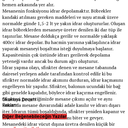
hemen arkasında yer alır.
Mesanenin fonksiyonu idrar depolamaktır. Böbrekler
kandaki atılması gereken maddeleri ve suyu atmak üzere
normalde günde 1,5-2 lt ye yakın idrar oluştururlar. Oluşan
idrar böbreklerden mesaneye üreter denilen iki dar tüp ile
taşınırlar. Mesane doldukça gerilir ve normalde yaklaşık
400cc idrar depolar. Bu hacmin yarısına yaklaşılınca idrar
yaparak mesaneyi boşaltma isteği duyulmaya başlanır.
Kapasitesinin çok üstünde idrarı gerilerek depolama
yeteneği vardır ancak bu durum ağrı oluşturur.
İdrar yapma olayı, sfinkter denen ve mesane tabanında
dairesel yerleşen adale tarafından kontrol edilir ki bu
sfirikter normalde idrar akımını durduran, idrar kaçmasını
engelleyen bir yapıdır. Sfinkter, balonun ucundaki bir bağ
gibi genelde kapalıdır, böylece idrar kaçırma engellenir.
Sfinkteri gevşettiğimizde mesane çıkımı açılır ve aynı
Okumaya Devam
zamanda mesane duvarındaki adale kasılır ve idrarı dışarı
Reklam
iter. İdrarın tümü boşaldığında, sfinkter yeniden kapanır ve
Diğer Beğenebileceğin Yazılar
mesane duvarındaki kas kasılması biter ve gevşer.
Mesanedeki idrar vücut dışına üretra denilen küçük bir