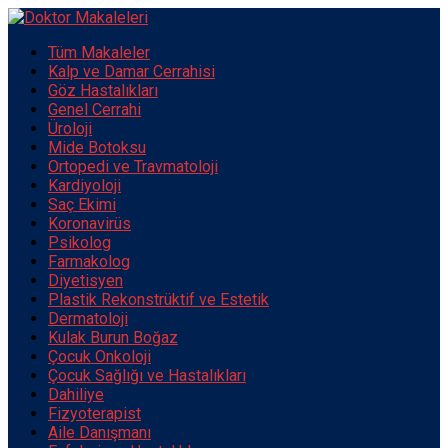
Tüm Makaleler
Kalp ve Damar Cerrahisi
Göz Hastalıkları
Genel Cerrahi
Üroloji
Mide Botoksu
Ortopedi ve Travmatoloji
Kardiyoloji
Saç Ekimi
Koronavirüs
Psikolog
Farmakolog
Diyetisyen
Plastik Rekonstrüktif ve Estetik
Dermatoloji
Kulak Burun Boğaz
Çocuk Onkoloji
Çocuk Sağlığı ve Hastalıkları
Dahiliye
Fizyoterapist
Aile Danışmanı