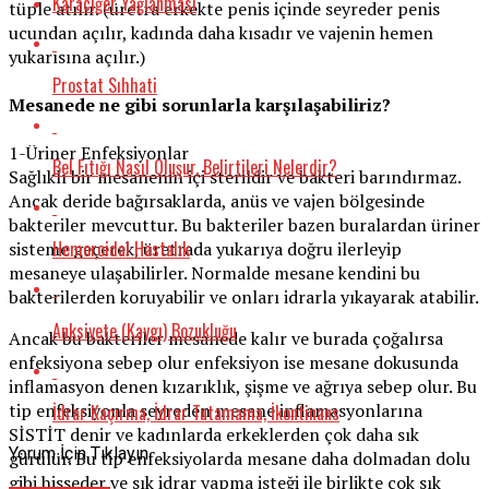
Karaciğer Yağlanması
tüple atılır. (üretra erkekte penis içinde seyreder penis
ucundan açılır, kadında daha kısadır ve vajenin hemen
yukarısına açılır.)
Prostat Sıhhati
Mesanede ne gibi sorunlarla karşılaşabiliriz?
1-Üriner Enfeksiyonlar
Bel Fıtığı Nasıl Oluşur, Belirtileri Nelerdir?
Sağlıklı bir mesanenin içi sterildir ve bakteri barındırmaz.
Ancak deride bağırsaklarda, anüs ve vajen bölgesinde
bakteriler mevcuttur. Bu bakteriler bazen buralardan üriner
Hemoroidal Hastalık
sisteme geçerek, üretrada yukarıya doğru ilerleyip
mesaneye ulaşabilirler. Normalde mesane kendini bu
bakterilerden koruyabilir ve onları idrarla yıkayarak atabilir.
Anksiyete (Kaygı) Bozukluğu
Ancak bu bakteriler mesanede kalır ve burada çoğalırsa
enfeksiyona sebep olur enfeksiyon ise mesane dokusunda
inflamasyon denen kızarıklık, şişme ve ağrıya sebep olur. Bu
tip enfeksiyonla seyreden mesane inflamasyonlarına
İdrar Kaçırma, İdrar Tutamama, İkontinans
SİSTİT denir ve kadınlarda erkeklerden çok daha sık
Yorum İçin Tıklayın
gürülür. Bu tip enfeksiyolarda mesane daha dolmadan dolu
gibi hisseder ve sık idrar yapma isteği ile birlikte çok sık