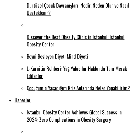
Dürtüsel Çocuk Davranışları: Nedir, Neden Olur ve Nasıl
Desteklenir?
Discover the Best Obesity Clinic in Istanbul: Istanbul
Obesity Center
Beyni Besleyen Diyet: Mind Diyeti
L-Karnitin Rehberi: Yağ Yakıcılar Hakkında Tüm Merak
Edilenler
Çocuğumla Yaşadığım Kriz Anlarında Neler Yapabilirim?
Haberler
Istanbul Obesity Center Achieves Global Success in
2024: Zero Complications in Obesity Surgery