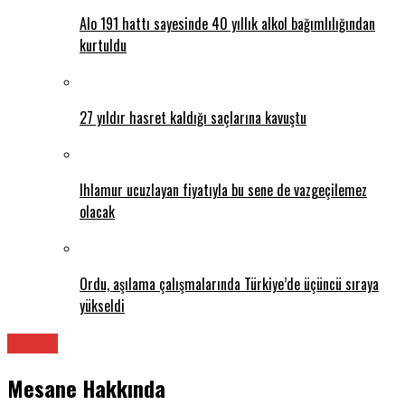
Alo 191 hattı sayesinde 40 yıllık alkol bağımlılığından
kurtuldu
27 yıldır hasret kaldığı saçlarına kavuştu
Ihlamur ucuzlayan fiyatıyla bu sene de vazgeçilemez
olacak
Ordu, aşılama çalışmalarında Türkiye’de üçüncü sıraya
yükseldi
Üroloji
Mesane Hakkında