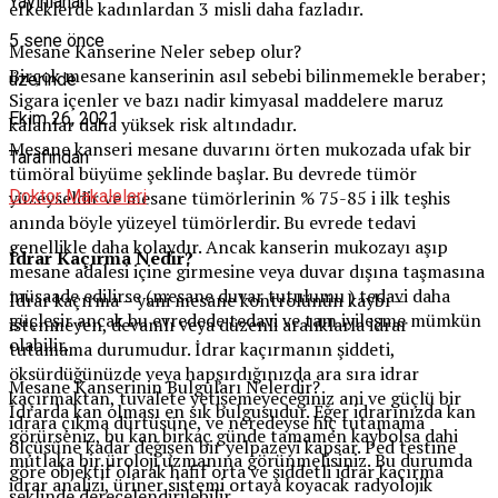
Yayınlanan
erkeklerde kadınlardan 3 misli daha fazladır.
5 sene önce
Mesane Kanserine Neler sebep olur?
Birçok mesane kanserinin asıl sebebi bilinmemekle beraber;
üzerinde
Sigara içenler ve bazı nadir kimyasal maddelere maruz
Ekim 26, 2021
kalanlar daha yüksek risk altındadır.
Mesane kanseri mesane duvarını örten mukozada ufak bir
Tarafından
tümöral büyüme şeklinde başlar. Bu devrede tümör
yüzeyseldir ve mesane tümörlerinin % 75-85 i ilk teşhis
Doktor Makaleleri
anında böyle yüzeyel tümörlerdir. Bu evrede tedavi
genellikle daha kolaydır. Ancak kanserin mukozayı aşıp
İdrar Kaçırma Nedir?
mesane adalesi içine girmesine veya duvar dışına taşmasına
müsaade edilirse (mesane duvar tutulumu ) tedavi daha
İdrar kaçırma – yani mesane kontrolünün kaybı –
güçleşir ancak bu evredede tedavi ve tam iyileşme mümkün
istenmeyen, devamlı veya düzenli aralıklarla idrar
olabilir.
tutamama durumudur. İdrar kaçırmanın şiddeti,
öksürdüğünüzde veya hapşırdığınızda ara sıra idrar
Mesane Kanserinin Bulguları Nelerdir?
kaçırmaktan, tuvalete yetişemeyeceğiniz ani ve güçlü bir
İdrarda kan olması en sık bulgusudur. Eğer idrarınızda kan
idrara çıkma dürtüsüne, ve neredeyse hiç tutamama
görürseniz, bu kan birkaç günde tamamen kaybolsa dahi
ölçüsüne kadar değişen bir yelpazeyi kapsar. Ped testine
mutlaka bir üroloji uzmanına görünmelisiniz. Bu durumda
göre objektif olarak hafif orta ve şiddetli idrar kaçırma
idrar analizi, üriner sistemi ortaya koyacak radyolojik
şeklinde derecelendirilebilir.