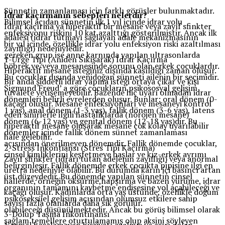
Sünnetin zamanlaması için farklı görüşler bulunmaktadır.
İdrar kaçırmanın sebepleri nelerdir?
Bilimsel açıdan sünnetin ilk 1 yıl içinde idrar yolu
İdrar kaçırma ya hiperaktif bir mesane veya zayıf sfinkter
enfeksiyonu riskini 10 kat azalttığı gösterilmiştir. Ancak ilk
adalesi (idrar tutmayı sağlayan adale mekanizmasının
bir yıl içinde, özellikle idrar yolu enfeksiyon riski azaltılması
zayıflığı) nedeniyledir.
gereken grup ise anne karnında yapılan ultrasonlarda
1-Urge Tipi (Aniden Sıkışarak) İdrar Kaçırma
böbrek ve/veya mesanesinde sorunu olan erkek çocuklardır.
Hiperaktif mesane isteğiniz dışında kasıldığı zaman oluşur.
Bu çocuklar dışında yenidoğan sünneti ailenin bir seçimidir.
Bir anda şiddetli idrar yapma isteği ortaya çıkar ve kişi
Sigmund Freud’ a göre çocukların psikososyal gelişim
tuvalete yetişemeyebilir. Bazende hiç uyarı olmadan idrar
dönemleri belirli evrelerden oluşur. Bunlar; oral dönem (0-
kaçağı oluşur. Mesane enfeksiyonları ve mesaneyi kontrol
1 yaş), anal dönem (1-3 yaş), fallik dönem (3-6 yaş), latens
eden sinirlerle ilgili hastalıklarda (nörojen mesane)
dönem (6-12 yaş) ve genital dönem (12-18 yaş)dir. Bu
hiperaktif mesane oluşarak mesane çok kolay uyarılabilir
dönemler içinde fallik dönem sünnet zamanlaması
hale gelebilir.
açısından önerilmeyen dönemdir. Fallik dönemde çocuklar,
2-Stress İnkontiansı (Stres Tipi Kaçırma)
cinsel kimliklerini keşfetmeye başlar ve kız-erkek ayrımı
Zayıf sfinkter (idrarı tutan adelenin zayıflığı) veya anormal
belirginleşir. Fallik dönemde erkek çocukta pipisine ilgi en
üretra nedeniyle olabilir. Bu durumda karın içi basıncı artan
üst düzeydedir. Bu dönemde yapılan sünnetin cinsel
hallerde, örneğin öksürme,hapşırma ve bazen yürüme, idrar
organının tamamını kaybetme endişesine yol açabileceği ve
kaçağı oluşur. Kadınlarda orta yaş üstünde, özellikle doğum
psikoseksüel gelişim açısından olumsuz etkilere sahip
sayısı fazla olanlarda daha sık görülür.
olabileceği düşünülmektedir. Ancak bu görüş bilimsel olarak
3-Dolup Taşma İnkontinansı
sağlam temellere oturtulamamış olup aksini söyleyen
Normal boşalamayan hissiyatı azalmış ve aşırı dolan