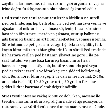
zayıflamaları mesane, rahim, rektum gibi organların vajina
içine doğru fıtıklaşmasının olup olmadığı konrol edilir.
Ped Testi:
Pet testi somut testlerden biridir. Kısa süreli
ped testinde; ağırlığı belli olan bir ped pet hastaya verilir ve
ağızdan bol miktarda sıvı alması söylenir, 1 saat süresince
hastadan öksürmesi, merdiven çıkması, oturup kalkması
gibi karın içi basıncını arttıran hareketleri yapması istenilir.
Süre bitiminde pet çıkarılır ve ağırlığı tekrar ölçülür; fark
kaçan idrar miktarını bize gösterir. Uzun süreli Ped testinde
ise hastaya verilen ped hastanın şikayetine göre 1 ila 24
saat tutulur ve yine bazı karın içi basıncını artıran
hareketler yapması söylenir, bu süre sonunda ped veya
pedler tekrar tartılır ve idrar kaçırma şiddeti belirlenmiş
olur. Buna göre; İdrar kaçağı 2 gr dan az ise normal, 2-10gr
arasında ise hafif, 10-50 gr ise orta, 50 gr dan fazla ise
şiddetli idrar kaçırma olarak değerlendirilir.
Stres testi:
Mesane yaklaşık 300 cc dolu iken, mesane ile
tercihen hastanın idrar kaçırdığını ifade ettiği pozisyonda
(oturarak veya yürürken), önce ıkınma manevrası eşliğinde,