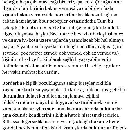
bebeğin başa çıkamayacağı hisleri yaşatmak. Çocuğa anne
dışında öbür birinin bakım vermesi ya da birden fazla
kişinin bakım vermesi de borderline kişilik bozukluğuna
taban hazırlayan öbür sebepler ortasındadır. Tüm bu
sebeplerden ötürü bebekte bütünleşememiş bir kendilik
algısı oluşmaya başlar. Siyahlar ve beyazlar birleştirilemez
ve dünya iyi-kötü üzere uçlarda yaşanılacak bir hal almaya
başlar. Siyahlar ve beyazların olduğu bir dünya algısı (çok
sevmek- çok nefret etmek, çok yemek, çok az yemek vs.)
kişinin ruhsal ve fizikî olarak sağlıklı yaşayabilmenin
önünde büyük bir pürüz olarak yer alır. Hasebiyle grilere
her vakit muhtaçlık vardır…
Borderline kişilik bozukluğuna sahip bireyler sıklıkla
kaybetme korkusu yaşamaktadırlar. Yaşadıkları rastgele bir
durumdan dolayı kendilerini suçlamaya eğilimi
olduklarından dolayı, bu duyguyu bastırabilmek ismine
karşısındaki bireyleri suçlama davranışlarında bulunurlar
ama özünde kendilerini sıklıkla hatalı hissetmektedirler.
Bilhassa değersizlik hissinin vermiş olduğu hüzünle bedel
görebilmek ismine fedakâr davranışlarda bulunurlar. En çok