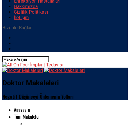
Enfeksiyon Hastalıkları
Hakkımızda
Gizlilik Politikası
İletişim
Bize ile Bağlan
Doktor Makaleleri
Negatif Düşünceyi Önlemenin Yolları
Anasayfa
Tüm Makaleler