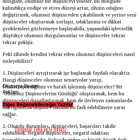
döngüde, olumsuz bir düşünceyi yineler. Bu döngüde
kalındıkça endişe ve stres düzeyi artar, zihnin odağını
değiştirmek, olumsuz düşünceden çıkabilmek ve yerine yeni
düşünceler oluşturmak zorlaşır, odaklanma ve dikkat
problemleri gözlenmeye başlayabilir, yaşamdaki işlevsellik
düştükçe olumsuz duygulanımlar ve düşünceler tekrar
tekrar pekişir.
Peki zihinde kendini tekrar eden olumsuz düşünceleri nasıl
önleyebiliriz?
1. Düşünceleri ayrıştırarak işe başlamak faydalı olacaktır.
Hangi düşünceler olumsuz senaryolar yazıp,
felaketleştirdiğimiz ve hatalı işlenmiş düşünceler? Bir
Okumaya Devam
Reklam
‘Olumsuz Düşüncelerim Günlüğü’ oluşturmak, hem bu
düşünceleri dışsallaştırmak, hem de ilerleyen zamanlarda
Diğer Beğenebileceğin Yazılar
baktığımızda düşünce hatalarını fark edebilmeye yarar
sağlar.
2. Olumlu durumları, düşünceleri, başarıları takdir
Duygusal Zeka ve İş Hayatı
edebilmek. Negatif düşünceler, negatif odaktan
kaynaklanmaktadır. Yolunda giden ve büyük-küçük fark