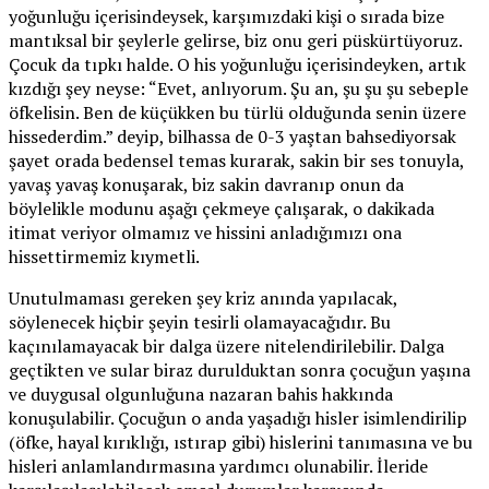
yoğunluğu içerisindeysek, karşımızdaki kişi o sırada bize
mantıksal bir şeylerle gelirse, biz onu geri püskürtüyoruz.
Çocuk da tıpkı halde. O his yoğunluğu içerisindeyken, artık
kızdığı şey neyse: “Evet, anlıyorum. Şu an, şu şu şu sebeple
öfkelisin. Ben de küçükken bu türlü olduğunda senin üzere
hissederdim.” deyip, bilhassa de 0-3 yaştan bahsediyorsak
şayet orada bedensel temas kurarak, sakin bir ses tonuyla,
yavaş yavaş konuşarak, biz sakin davranıp onun da
böylelikle modunu aşağı çekmeye çalışarak, o dakikada
itimat veriyor olmamız ve hissini anladığımızı ona
hissettirmemiz kıymetli.
Unutulmaması gereken şey kriz anında yapılacak,
söylenecek hiçbir şeyin tesirli olamayacağıdır. Bu
kaçınılamayacak bir dalga üzere nitelendirilebilir. Dalga
geçtikten ve sular biraz durulduktan sonra çocuğun yaşına
ve duygusal olgunluğuna nazaran bahis hakkında
konuşulabilir. Çocuğun o anda yaşadığı hisler isimlendirilip
(öfke, hayal kırıklığı, ıstırap gibi) hislerini tanımasına ve bu
hisleri anlamlandırmasına yardımcı olunabilir. İleride