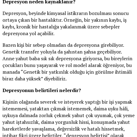
Depresyon neden kaynaklanır?
Depresyon, beyinde kimyasal istikrarın bozulması sonucu
ortaya çıkan bir hastalıktır. Örneğin, bir yakının kaybı, iş
kaybı, kronik bir hastalığa yakalanmak üzere sebepler
depresyona yol açabilir.
Bazen kişi bir sebep olmadan da depresyona girebiliyor.
Genetik transfer yoluyla da şahıstan şahsa geçebiliyor.
Anne yahut baba sık sık depresyona giriyorsa, bu bireylerin
çocukları bunu yaşayarak ve rol model alarak öğreniyor, bu
manada “Genetik bir yatkınlık olduğu için görülme ihtimâli
biraz daha yüksek” diyebiliriz.
Depresyonun belirtileri nelerdir?
Kişinin olağanda severek ve isteyerek yaptığı bir işi yapmak
istememesi, yataktan çıkmak istememek, daima uyku hâli,
uykuya dalmada zorluk çekmek yahut çok uyumak, çok yeme
yahut iştahsızlık, daima yorgunluk hissi, konuşmada yahut
hareketlerde yavaşlama, değersizlik ve hatalı hissetmek,
intihar fikri üzere belirtiler, “depresyon belirtisi” olarak