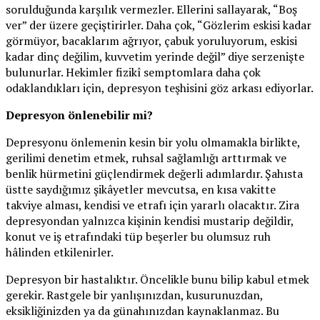
sorulduğunda karşılık vermezler. Ellerini sallayarak, “Boş
ver” der üzere geçiştirirler. Daha çok, “Gözlerim eskisi kadar
görmüyor, bacaklarım ağrıyor, çabuk yoruluyorum, eskisi
kadar dinç değilim, kuvvetim yerinde değil” diye serzenişte
bulunurlar. Hekimler fizikî semptomlara daha çok
odaklandıkları için, depresyon teşhisini göz arkası ediyorlar.
Depresyon önlenebilir mi?
Depresyonu önlemenin kesin bir yolu olmamakla birlikte,
gerilimi denetim etmek, ruhsal sağlamlığı arttırmak ve
benlik hürmetini güçlendirmek değerli adımlardır. Şahısta
üstte saydığımız şikâyetler mevcutsa, en kısa vakitte
takviye alması, kendisi ve etrafı için yararlı olacaktır. Zira
depresyondan yalnızca kişinin kendisi mustarip değildir,
konut ve iş etrafındaki tüp beşerler bu olumsuz ruh
hâlinden etkilenirler.
Depresyon bir hastalıktır. Öncelikle bunu bilip kabul etmek
gerekir. Rastgele bir yanlışınızdan, kusurunuzdan,
eksikliğinizden ya da günahınızdan kaynaklanmaz. Bu