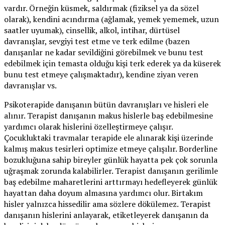
vardır. Örneğin küsmek, saldırmak (fiziksel ya da sözel
olarak), kendini acındırma (ağlamak, yemek yememek, uzun
saatler uyumak), cinsellik, alkol, intihar, dürtüsel
davranışlar, sevgiyi test etme ve terk edilme (bazen
danışanlar ne kadar sevildiğini görebilmek ve bunu test
edebilmek için temasta olduğu kişi terk ederek ya da küserek
bunu test etmeye çalışmaktadır), kendine ziyan veren
davranışlar vs.
Psikoterapide danışanın bütün davranışları ve hisleri ele
alınır. Terapist danışanın makus hislerle baş edebilmesine
yardımcı olarak hislerini özelleştirmeye çalışır.
Çocukluktaki travmalar terapide ele alınarak kişi üzerinde
kalmış makus tesirleri optimize etmeye çalışılır. Borderline
bozukluğuna sahip bireyler günlük hayatta pek çok sorunla
uğraşmak zorunda kalabilirler. Terapist danışanın gerilimle
baş edebilme maharetlerini arttırmayı hedefleyerek günlük
hayattan daha doyum almasına yardımcı olur. Birtakım
hisler yalnızca hissedilir ama sözlere dökülemez. Terapist
danışanın hislerini anlayarak, etiketleyerek danışanın da