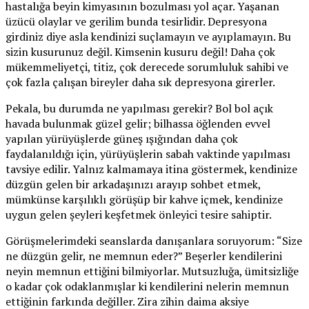
hastalığa beyin kimyasının bozulması yol açar. Yaşanan
üzücü olaylar ve gerilim bunda tesirlidir. Depresyona
girdiniz diye asla kendinizi suçlamayın ve ayıplamayın. Bu
sizin kusurunuz değil. Kimsenin kusuru değil! Daha çok
mükemmeliyetçi, titiz, çok derecede sorumluluk sahibi ve
çok fazla çalışan bireyler daha sık depresyona girerler.
Pekala, bu durumda ne yapılması gerekir? Bol bol açık
havada bulunmak güzel gelir; bilhassa öğlenden evvel
yapılan yürüyüşlerde güneş ışığından daha çok
faydalanıldığı için, yürüyüşlerin sabah vaktinde yapılması
tavsiye edilir. Yalnız kalmamaya itina göstermek, kendinize
düzgün gelen bir arkadaşınızı arayıp sohbet etmek,
mümkünse karşılıklı görüşüp bir kahve içmek, kendinize
uygun gelen şeyleri keşfetmek önleyici tesire sahiptir.
Görüşmelerimdeki seanslarda danışanlara soruyorum: “Size
ne düzgün gelir, ne memnun eder?” Beşerler kendilerini
neyin memnun ettiğini bilmiyorlar. Mutsuzluğa, ümitsizliğe
o kadar çok odaklanmışlar ki kendilerini nelerin memnun
ettiğinin farkında değiller. Zira zihin daima aksiye