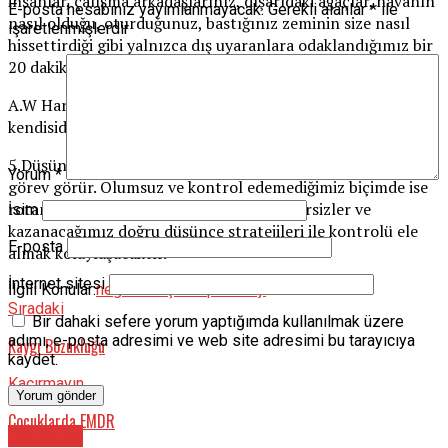
insanlar, çalışma arkadaşlarınız, dışarıdaki ağaçlar, havanın
E-posta hesabınız yayımlanmayacak.
Gerekli alanlar
*
ile
nasıl olduğu, oturduğunuz, bastığınız zeminin size nasıl
işaretlenmişlerdir
hissettirdiği gibi yalnızca dış uyaranlara odaklandığımız bir
20 dakika kendimize ayırabiliriz.
A.W Hare ‘Düşünce; rüzgar, bilgi; yelken, insanlık da kayığın
kendisidir.’
5.Düşünce, işlevsel ve olumlu bir odakta ise, hızlandırıcı bir
Yorum
*
görev görür. Olumsuz ve kontrol edemediğimiz biçimde ise
rotamızı saptıracaktır. Yapacağımız egzersizler ve
İsim
kazanacağımız doğru düşünce stratejileri ile kontrolü ele
E-posta
almak kolaylaşacaktır.
İnternet sitesi
İlgili Konular:
negatif düşünce
psikoloji
Sıradaki
Bir dahaki sefere yorum yaptığımda kullanılmak üzere
adımı, e-posta adresimi ve web site adresimi bu tarayıcıya
Kaygı Bozukluğu
kaydet.
Kaçırmayın
Çocuklarda EMDR
Psikolog