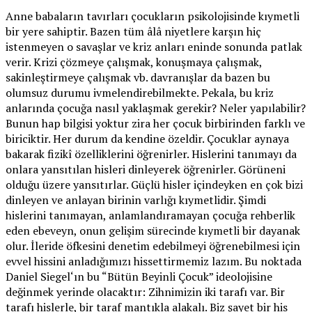
Anne babaların tavırları çocukların psikolojisinde kıymetli
bir yere sahiptir. Bazen tüm âlâ niyetlere karşın hiç
istenmeyen o savaşlar ve kriz anları eninde sonunda patlak
verir. Krizi çözmeye çalışmak, konuşmaya çalışmak,
sakinleştirmeye çalışmak vb. davranışlar da bazen bu
olumsuz durumu ivmelendirebilmekte. Pekala, bu kriz
anlarında çocuğa nasıl yaklaşmak gerekir? Neler yapılabilir?
Bunun hap bilgisi yoktur zira her çocuk birbirinden farklı ve
biriciktir. Her durum da kendine özeldir. Çocuklar aynaya
bakarak fizikî özelliklerini öğrenirler. Hislerini tanımayı da
onlara yansıtılan hisleri dinleyerek öğrenirler. Görüneni
olduğu üzere yansıtırlar. Güçlü hisler içindeyken en çok bizi
dinleyen ve anlayan birinin varlığı kıymetlidir. Şimdi
hislerini tanımayan, anlamlandıramayan çocuğa rehberlik
eden ebeveyn, onun gelişim sürecinde kıymetli bir dayanak
olur. İleride öfkesini denetim edebilmeyi öğrenebilmesi için
evvel hissini anladığımızı hissettirmemiz lazım. Bu noktada
Daniel Siegel‘ın bu “Bütün Beyinli Çocuk” ideolojisine
değinmek yerinde olacaktır: Zihnimizin iki tarafı var. Bir
tarafı hislerle, bir taraf mantıkla alakalı. Biz şayet bir his