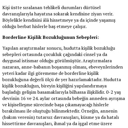
Kişi üstte sıralanan tehlikeli durumları dürtüsel
davranışlarıyla hayatına sokarak kendisine ziyan verir.
Böylelikle kendisini âlâ hissetmeye ya da içinde yaşamış
olduğu berbat hislerle baş etmeye çalışır.
Borderline Kişilik Bozukluğunun Sebepleri:
Yapılan araştırmalar sonucu, hudutta kişilik bozukluğu
sebepleri ortasında çocukluk çağındaki cinsel ya da
duygusal istismar olduğu görülmüştür. Araştırmalara
nazaran, anne-babanın boşanmış olması, ebeveynlerinden
yeteri kadar ilgi görememe de borderline kişilik
bozukluğuna değerli ölçü de yer hazırlamaktadır. Hudutta
kişilik bozukluğun, bireyin kişiliğini yapılandırmaya
başladığı gelişim basamaklarıyla bilhassa ilişkilidir. 0-2 yaş
devrinin 16 ve 24. aylar ortasında bebeğin anneden ayrışma
ve kişiselleşme sürecinde başa çıkamayacağı hislerle
bırakılması ile oluştuğu bilinmektedir. Örneğin, annenin
(bakım verenin) tutarsız davranışları, küsme ya da hatalı
hissettirme davranışları, ihmal ya da işgal etme üzere