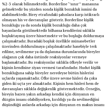
%2-3 olarak bilinmektedir. Borderline ‘’sınır’’ manasına
gelmektedir bu yüzden sonda kişilik bozukluk ismini da
alabilmektedir. Birey etrafındaki şahıslara karşı istikrarlı
olmayan his ve davranışlar gösterir. Borderline kişilik
bozukluğu ya da sonda kişilik bozukluğu daha çok
bayanlarda görülmektedir bilhassa kendilerini sıklıkla
boşluktaymış üzere hissetmekte ve bu boşluğu doldurmaya
çalışmaktadır. Buradaki boşluk özellikle münasebetler
üzerinden doldurulmaya çalışılmaktadır hasebiyle terk
edilme, sevilmeme ya da dışlanma durumlarında bireyler
olağanın çok daha üstünde reaksiyonlar vermeye
başlamaktadır. Bu reaksiyonlar sıklıkla öfkeyle verilir ve
kişinin kendisine ziyan vermesi tarafındadır. Hudut kişilik
bozukluğuna sahip bireyler neredeyse bütün hislerini
uçlarda yaşamaktadır. Öfke üzere sevme hisleri da çoka
giden iki uçta yer almaktadır. Kişinin hem hisleri hem de
davranışları sıklıkla değişkenlik göstermektedir. Örneğin,
bireyin bazen yakın arkadaşı kendisi için dünyanın en
düzgün insanı olabiliyorken, kırıldığı ya da sevilmediğini
düşündüğü anlarda arkadaşı için dünyanın en makus insanı