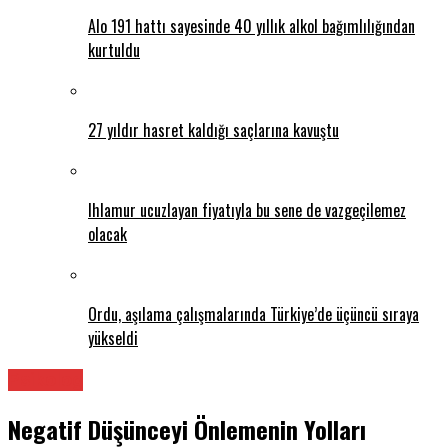
Alo 191 hattı sayesinde 40 yıllık alkol bağımlılığından
kurtuldu
27 yıldır hasret kaldığı saçlarına kavuştu
Ihlamur ucuzlayan fiyatıyla bu sene de vazgeçilemez
olacak
Ordu, aşılama çalışmalarında Türkiye’de üçüncü sıraya
yükseldi
Psikolog
Negatif Düşünceyi Önlemenin Yolları