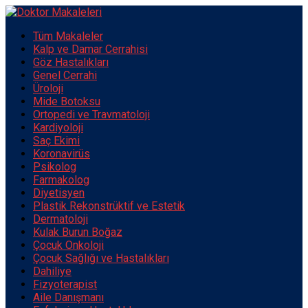
Tüm Makaleler
Kalp ve Damar Cerrahisi
Göz Hastalıkları
Genel Cerrahi
Üroloji
Mide Botoksu
Ortopedi ve Travmatoloji
Kardiyoloji
Saç Ekimi
Koronavirüs
Psikolog
Farmakolog
Diyetisyen
Plastik Rekonstrüktif ve Estetik
Dermatoloji
Kulak Burun Boğaz
Çocuk Onkoloji
Çocuk Sağlığı ve Hastalıkları
Dahiliye
Fizyoterapist
Aile Danışmanı