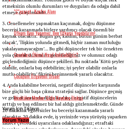
etmeksizin olumlu durumları ve duyguları da odağa dahil
”C”esaret : Konfor Alanı
etmeye çalışılmalıdır.
3. Genellemeler yapmaktan kaçınmak, doğru düşünme
becerisi kazanmada bizlere yardımcı olacak önemli bir
Öfkem Beni Yenemez, Ben Öfkemi Yenebilirim!
kaynak olacaktır. ‘Bugün geç kaldım, bütün günüm berbat
olacak’, ‘İlişkim yolunda gitmedi, hiçbir zaman mutluluğu
yakalayamayacağım’… Bu gibi düşünceler tek bir örnekten
Çocuklara Ölümü Nasıl Anlatabiliriz?
yola çıkarak durumları genellediğimiz ve olumsuz odağı
güçlendirdiğimiz düşünce şekilleri. Bu noktada ‘Kötü şeyler
olabilir, onlarla baş edebilirim; iyi şeyler olabilir onlarla
mutlu olabilirim’ fikrini benimsemek yararlı olacaktır.
Çocuğum Özgüvenli Olsun!
4. Anda kalabilme becerisi, negatif düşünceler karşısında
bize güçlü bir başa çıkma stratejisi sağlar. Düşünce geçmiş
Büyütülen Meşhur Gelin Kaynana İlişkisi
ve gelecek arasında dalgalandıkça negatif düşüncelerin
arttığı ve baş edilmez bir hal aldığı gözlenmektedir. Günde
Yorum İçin Tıklayın
20 dakikalık egzersizler bu beceriyi kazanmada yararlı
olacaktır. 20 dakika evde, iş yerinizde veya yürüyüş yaparken
Yorum Yazın
sadece çevredeki uyarıcılara odaklandığınız; etraftaki