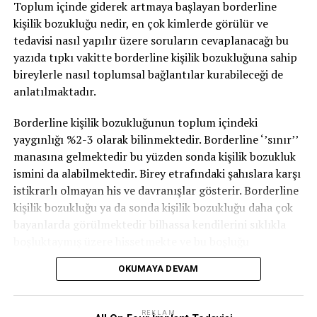
Toplum içinde giderek artmaya başlayan borderline
bireylerin çocukları bunu yaşayarak ve rol model alarak
kişilik bozukluğu nedir, en çok kimlerde görülür ve
öğreniyor, bu manada “Genetik bir yatkınlık olduğu için
tedavisi nasıl yapılır üzere soruların cevaplanacağı bu
görülme ihtimâli biraz daha yüksek” diyebiliriz.
yazıda tıpkı vakitte borderline kişilik bozukluğuna sahip
Depresyonun belirtileri nelerdir?
bireylerle nasıl toplumsal bağlantılar kurabileceği de
anlatılmaktadır.
Kişinin olağanda severek ve isteyerek yaptığı bir işi
yapmak istememesi, yataktan çıkmak istememek, daima
Borderline kişilik bozukluğunun toplum içindeki
uyku hâli, uykuya dalmada zorluk çekmek yahut çok
yaygınlığı %2-3 olarak bilinmektedir. Borderline ‘’sınır’’
uyumak, çok yeme yahut iştahsızlık, daima yorgunluk
manasına gelmektedir bu yüzden sonda kişilik bozukluk
hissi, konuşmada yahut hareketlerde yavaşlama,
ismini da alabilmektedir. Birey etrafındaki şahıslara karşı
değersizlik ve hatalı hissetmek, intihar fikri üzere
istikrarlı olmayan his ve davranışlar gösterir. Borderline
belirtiler, “depresyon belirtisi” olarak kabul edilir.
kişilik bozukluğu ya da sonda kişilik bozukluğu daha çok
bayanlarda görülmektedir bilhassa kendilerini sıklıkla
Bu belirtilerle birlikte mühlet de değerlidir. Şahsa
boşluktaymış üzere hissetmekte ve bu boşluğu
depresyon tanısı konulabilmesi için kelam konusu
doldurmaya çalışmaktadır. Buradaki boşluk özellikle
belirtilerin en az iki hafta devam ediyor olması gerekir.
OKUMAYA DEVAM
münasebetler üzerinden doldurulmaya çalışılmaktadır
Bayanlarda görülme oranı yüksek olmakla birlikte,
hasebiyle terk edilme, sevilmeme ya da dışlanma
depresyon, çocukluktan yaşlılığa kadar her yaşta
durumlarında bireyler olağanın çok daha üstünde
REKLAM