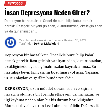
değinmek yerinde olacaktır: Zihnimizin iki tarafı var. Bir
PSIKOLOG
tarafı hislerle, bir taraf mantıkla alakalı. Biz şayet bir his
İnsan Depresyona Neden Girer?
yoğunluğu içerisindeysek, karşımızdaki kişi o sırada bize
mantıksal bir şeylerle gelirse, biz onu geri
Depresyon bir hastalıktır. Öncelikle bunu bilip kabul etmek
püskürtüyoruz. Çocuk da tıpkı halde. O his yoğunluğu
gerekir. Rastgele bir yanlışınızdan, kusurunuzdan, eksikliğinizden
içerisindeyken, artık kızdığı şey neyse: “Evet, anlıyorum.
ya da günahınızdan …
Şu an, şu şu şu sebeple öfkelisin. Ben de küçükken bu
Yayınlanan
4 sene önce
üzerinde
Haziran 30, 2022
türlü olduğunda senin üzere hissederdim.” deyip,
Tarafından
Doktor Makaleleri
bilhassa de 0-3 yaştan bahsediyorsak şayet orada
bedensel temas kurarak, sakin bir ses tonuyla, yavaş
Depresyon bir hastalıktır. Öncelikle bunu bilip kabul
yavaş konuşarak, biz sakin davranıp onun da böylelikle
etmek gerekir. Rastgele bir yanlışınızdan, kusurunuzdan,
modunu aşağı çekmeye çalışarak, o dakikada itimat
eksikliğinizden ya da günahınızdan kaynaklanmaz. Bu
veriyor olmamız ve hissini anladığımızı ona
hastalığa beyin kimyasının bozulması yol açar. Yaşanan
hissettirmemiz kıymetli.
üzücü olaylar ve gerilim bunda tesirlidir.
Unutulmaması gereken şey kriz anında yapılacak,
DEPRESYON
, uzun müddet devam eden ve kişinin
söylenecek hiçbir şeyin tesirli olamayacağıdır. Bu
hayatını olumsuz bir formda etkileyen, daima hüzün ve
kaçınılamayacak bir dalga üzere nitelendirilebilir. Dalga
ilgi kaybına neden olan bir his durum bozukluğudur.
geçtikten ve sular biraz durulduktan sonra çocuğun
Mutsuzluk ve hayattan keyif almama hâlidir. Değersizlik,