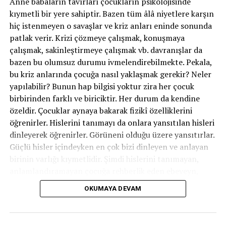
Anne babaların tavırları çocukların psikolojisinde
belirtiler ile çalışmaya başlamak doğru sonuçlar almaya
kıymetli bir yere sahiptir. Bazen tüm âlâ niyetlere karşın
yardımcı olacaktır.
hiç istenmeyen o savaşlar ve kriz anları eninde sonunda
patlak verir. Krizi çözmeye çalışmak, konuşmaya
çalışmak, sakinleştirmeye çalışmak vb. davranışlar da
İLGILI KONULAR:
KAYGI
STRES
bazen bu olumsuz durumu ivmelendirebilmekte. Pekala,
bu kriz anlarında çocuğa nasıl yaklaşmak gerekir? Neler
SIRADAKI
yapılabilir? Bunun hap bilgisi yoktur zira her çocuk
Pandemi Süreci Sadece Acı Ve Korku Bırakmamalı
birbirinden farklı ve biriciktir. Her durum da kendine
KAÇIRMAYIN
özeldir. Çocuklar aynaya bakarak fizikî özelliklerini
Negatif Düşünceyi Önlemenin Yolları
öğrenirler. Hislerini tanımayı da onlara yansıtılan hisleri
dinleyerek öğrenirler. Görüneni olduğu üzere yansıtırlar.
Güçlü hisler içindeyken en çok bizi dinleyen ve anlayan
birinin varlığı kıymetlidir. Şimdi hislerini tanımayan,
anlamlandıramayan çocuğa rehberlik eden ebeveyn,
onun gelişim sürecinde kıymetli bir dayanak olur. İleride
OKUMAYA DEVAM
öfkesini denetim edebilmeyi öğrenebilmesi için evvel
hissini anladığımızı hissettirmemiz lazım. Bu noktada
Daniel Siegel‘ın bu “Bütün Beyinli Çocuk” ideolojisine